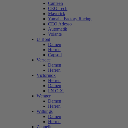
Canteen
CEO Tech
Maverick
Yamaha Factory Racing
CEO Adesso
Automatik
Volante
U-Boat
Damen
Herren
Capsoil
Versace
Damen
Herren
Victorinox
Herren
Damen
I.N.O.X.
Wenger
Damen
Herren
Withings
Damen
Herren
Zeppelin