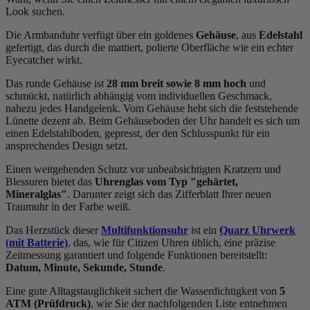
Look suchen.
Die Armbanduhr verfügt über ein goldenes
Gehäuse
, aus
Edelstahl
gefertigt, das durch die
mattiert, poliert
e Oberfläche wie ein echter
Eyecatcher wirkt.
Das
rund
e Gehäuse ist
28 mm breit
sowie 8 mm hoch
und
schmückt, natürlich abhängig vom individuellen Geschmack,
nahezu jedes Handgelenk. Vom Gehäuse hebt sich die
feststehend
e
Lünette dezent ab. Beim Gehäuseboden der Uhr handelt es sich um
einen Edelstahlboden, gepresst, der den Schlusspunkt für ein
ansprechendes Design setzt.
Einen weitgehenden Schutz vor unbeabsichtigten Kratzern und
Blessuren bietet das
Uhrenglas vom Typ "gehärtet,
Mineralglas"
. Darunter zeigt sich das Zifferblatt Ihrer neuen
Traumuhr in der Farbe
weiß
.
Das Herzstück dieser
Multifunktionsuhr
ist ein
Quarz Uhrwerk
(mit Batterie)
, das, wie für Citizen Uhren üblich, eine präzise
Zeitmessung garantiert und folgende Funktionen bereitstellt:
Datum, Minute, Sekunde, Stunde
.
Eine gute Alltagstauglichkeit sichert die Wasserdichtigkeit von
5
ATM (Prüfdruck)
, wie Sie der nachfolgenden Liste entnehmen