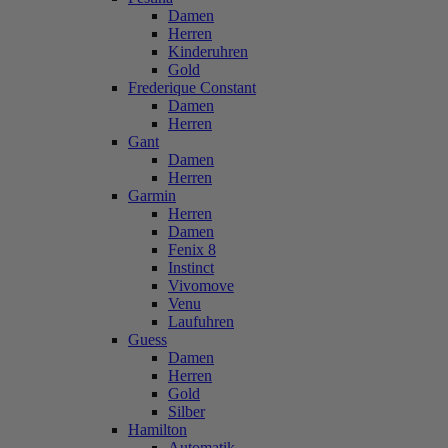
Damen
Herren
Kinderuhren
Gold
Frederique Constant
Damen
Herren
Gant
Damen
Herren
Garmin
Herren
Damen
Fenix 8
Instinct
Vivomove
Venu
Laufuhren
Guess
Damen
Herren
Gold
Silber
Hamilton
Automatik