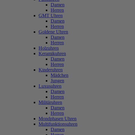
Damen
Herren
GMT Uhren
Damen
Herren
Goldene Uhren
Damen
Herren
Holzuhren
Keramikuhren
Damen
Herren
Kinderuhren
Mädchen
Jungen
Luxusuhren
Damen
Herren
Militäruhren
Damen
Herren
Mondphasen Uhren
Multifunktionsuhren
Damen
Herren