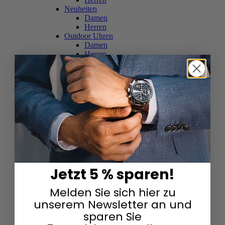
Neuheiten
Damen
Herren
Outdoor Uhren
Damen
Herren
Schweizer Uhren
Damen
Herren
Skelettuhren
Damen
Herren
Smartwatches
Damen
Herren
Solaruhren
Herren
Damen
Jetzt 5 % sparen!
Sportuhren
Damen
Melden Sie sich hier zu
Herren
Swarovski & Edelsteine
unserem Newsletter an und
Damen
sparen Sie
Herren