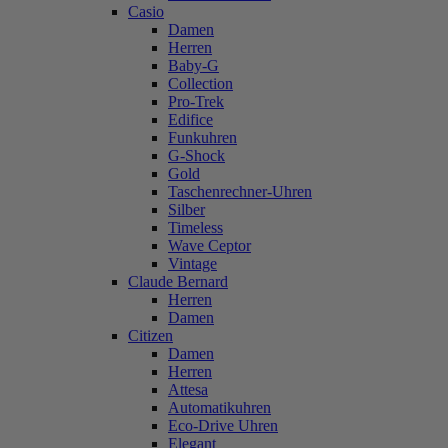
Casio
Damen
Herren
Baby-G
Collection
Pro-Trek
Edifice
Funkuhren
G-Shock
Gold
Taschenrechner-Uhren
Silber
Timeless
Wave Ceptor
Vintage
Claude Bernard
Herren
Damen
Citizen
Damen
Herren
Attesa
Automatikuhren
Eco-Drive Uhren
Elegant