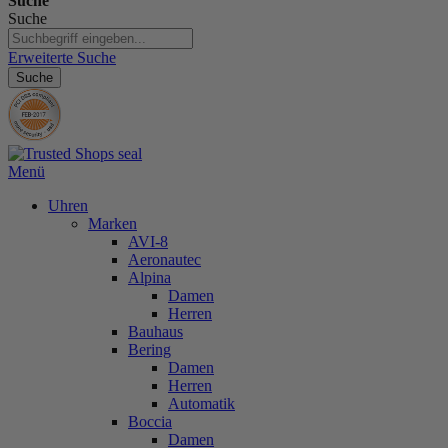
Suche
Suche
Erweiterte Suche
Suche
Menü
Uhren
Marken
AVI-8
Aeronautec
Alpina
Damen
Herren
Bauhaus
Bering
Damen
Herren
Automatik
Boccia
Damen