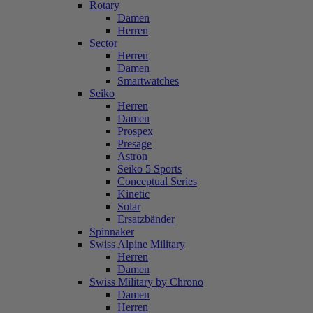
Rotary
Damen
Herren
Sector
Herren
Damen
Smartwatches
Seiko
Herren
Damen
Prospex
Presage
Astron
Seiko 5 Sports
Conceptual Series
Kinetic
Solar
Ersatzbänder
Spinnaker
Swiss Alpine Military
Herren
Damen
Swiss Military by Chrono
Damen
Herren