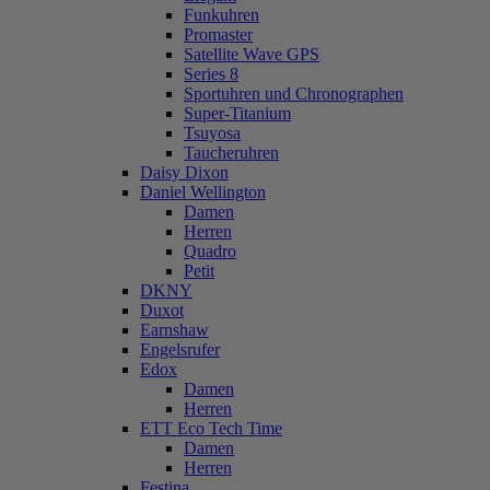
Funkuhren
Promaster
Satellite Wave GPS
Series 8
Sportuhren und Chronographen
Super-Titanium
Tsuyosa
Taucheruhren
Daisy Dixon
Daniel Wellington
Damen
Herren
Quadro
Petit
DKNY
Duxot
Earnshaw
Engelsrufer
Edox
Damen
Herren
ETT Eco Tech Time
Damen
Herren
Festina