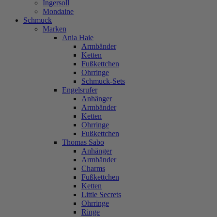
Ingersoll
Mondaine
Schmuck
Marken
Ania Haie
Armbänder
Ketten
Fußkettchen
Ohrringe
Schmuck-Sets
Engelsrufer
Anhänger
Armbänder
Ketten
Ohrringe
Fußkettchen
Thomas Sabo
Anhänger
Armbänder
Charms
Fußkettchen
Ketten
Little Secrets
Ohrringe
Ringe