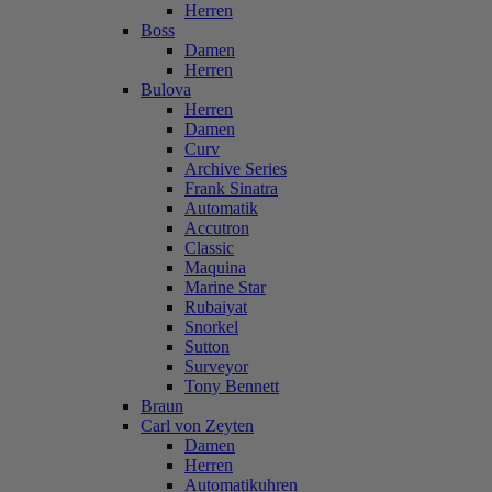
Herren
Boss
Damen
Herren
Bulova
Herren
Damen
Curv
Archive Series
Frank Sinatra
Automatik
Accutron
Classic
Maquina
Marine Star
Rubaiyat
Snorkel
Sutton
Surveyor
Tony Bennett
Braun
Carl von Zeyten
Damen
Herren
Automatikuhren