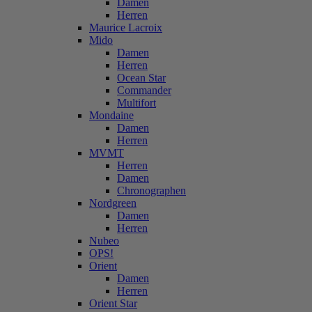
Damen
Herren
Maurice Lacroix
Mido
Damen
Herren
Ocean Star
Commander
Multifort
Mondaine
Damen
Herren
MVMT
Herren
Damen
Chronographen
Nordgreen
Damen
Herren
Nubeo
OPS!
Orient
Damen
Herren
Orient Star