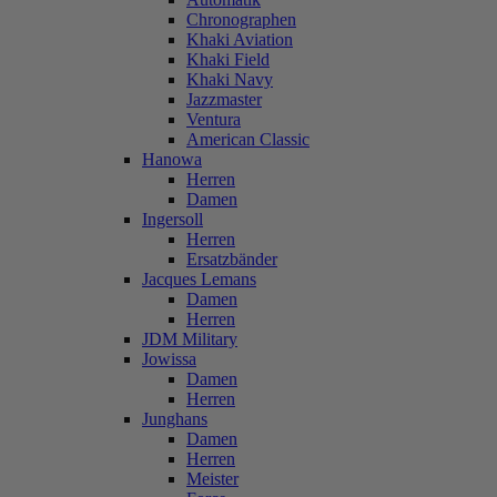
Chronographen
Khaki Aviation
Khaki Field
Khaki Navy
Jazzmaster
Ventura
American Classic
Hanowa
Herren
Damen
Ingersoll
Herren
Ersatzbänder
Jacques Lemans
Damen
Herren
JDM Military
Jowissa
Damen
Herren
Junghans
Damen
Herren
Meister