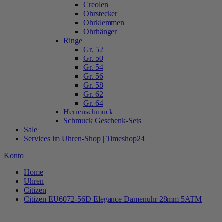
Creolen
Ohrstecker
Ohrklemmen
Ohrhänger
Ringe
Gr. 52
Gr. 50
Gr. 54
Gr. 56
Gr. 58
Gr. 62
Gr. 64
Herrenschmuck
Schmuck Geschenk-Sets
Sale
Services im Uhren-Shop | Timeshop24
Konto
Home
Uhren
Citizen
Citizen EU6072-56D Elegance Damenuhr 28mm 5ATM