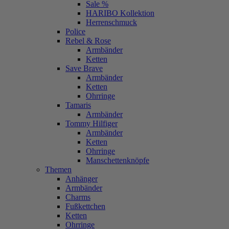
Sale %
HARIBO Kollektion
Herrenschmuck
Police
Rebel & Rose
Armbänder
Ketten
Save Brave
Armbänder
Ketten
Ohrringe
Tamaris
Armbänder
Tommy Hilfiger
Armbänder
Ketten
Ohrringe
Manschettenknöpfe
Themen
Anhänger
Armbänder
Charms
Fußkettchen
Ketten
Ohrringe