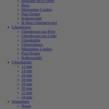
Beweger für 8 Uhren
Beco
Mainspring London
Paul Design
Rothenschild
B-Ware Uhrenbeweger
Uhrenboxen
Uhrenboxen aus Holz
Uhrenboxen aus Leder
Uhrenkoffer
Uhrenvitrinen
Mainspring London
Paul Design
Rothenschild
Uhrenbänder
12 mm
14 mm
16 mm
18 mm
19 mm
20 mm
22 mm
24 mm
Wanduhren
Braun