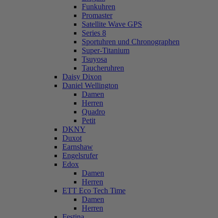
Funkuhren
Promaster
Satellite Wave GPS
Series 8
Sportuhren und Chronographen
Super-Titanium
Tsuyosa
Taucheruhren
Daisy Dixon
Daniel Wellington
Damen
Herren
Quadro
Petit
DKNY
Duxot
Earnshaw
Engelsrufer
Edox
Damen
Herren
ETT Eco Tech Time
Damen
Herren
Festina