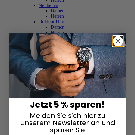
Neuheiten
Damen
Herren
Outdoor Uhren
Damen
Herren
Schweizer Uhren
Damen
Herren
Skelettuhren
Damen
Herren
Smartwatches
Damen
Herren
Solaruhren
Herren
Damen
Jetzt 5 % sparen!
Sportuhren
Damen
Melden Sie sich hier zu
Herren
Swarovski & Edelsteine
unserem Newsletter an und
Damen
sparen Sie
Herren