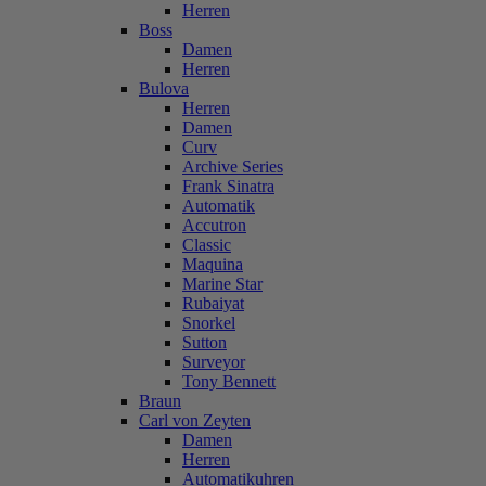
Herren
Boss
Damen
Herren
Bulova
Herren
Damen
Curv
Archive Series
Frank Sinatra
Automatik
Accutron
Classic
Maquina
Marine Star
Rubaiyat
Snorkel
Sutton
Surveyor
Tony Bennett
Braun
Carl von Zeyten
Damen
Herren
Automatikuhren