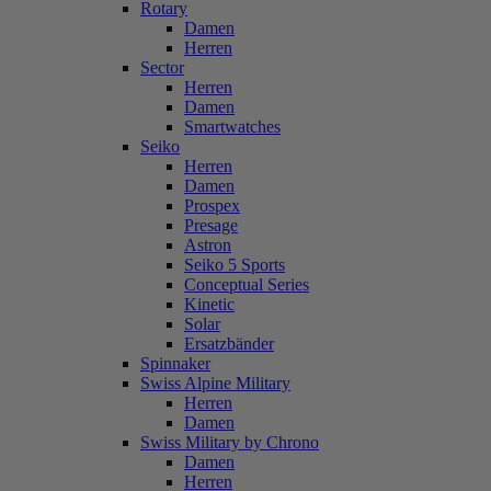
Rotary
Damen
Herren
Sector
Herren
Damen
Smartwatches
Seiko
Herren
Damen
Prospex
Presage
Astron
Seiko 5 Sports
Conceptual Series
Kinetic
Solar
Ersatzbänder
Spinnaker
Swiss Alpine Military
Herren
Damen
Swiss Military by Chrono
Damen
Herren