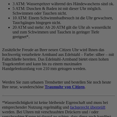
3 ATM: Wasserspritzer während des Händewaschens sind ok.
5 ATM: Duschen & Baden ist mit dieser Uhr möglich.
Schwimmen oder Tauchen nicht.
10 ATM: Einem Schwimmbadbesuch ist die Uhr gewachsen,
Tauchgängen hingegen nicht.
20 ATM und mehr: Ab 20 ATM gilt die Uhr als wasserdicht
und zum Schwimmen und Tauchen in geringer Tiefe
geeignet*.
Zusätzliche Freude an Ihrer neuen Citizen Uhr wird Ihnen das
hochwertig verarbeitete Armband aus Edelstahl – Farbe:
silber
– mit
Faltschließe bereiten. Das Edelstahl-Armband bietet einen hohen
Tragekomfort und kann bis zu einem maximalen
Handgelenkumfang von 210 mm getragen werden.
Werden Sie zum urbanen Trendsetter und bestellen Sie noch heute
Ihre neue, wunderschöne
Traumuhr von Citizen
.
*Wasserdichtigkeit ist keine bleibende Eigenschaft und muss bei
entsprechender Nutzung regelmäßig und
fachgerecht überprüft
werden. Bei Uhren mit verschraubten Drückern und / oder
verschraubter Krone ist darauf zu achten, dass diese auch handfest