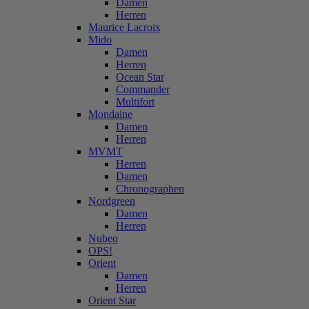
Damen
Herren
Maurice Lacroix
Mido
Damen
Herren
Ocean Star
Commander
Multifort
Mondaine
Damen
Herren
MVMT
Herren
Damen
Chronographen
Nordgreen
Damen
Herren
Nubeo
OPS!
Orient
Damen
Herren
Orient Star