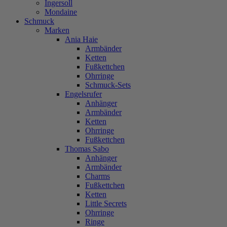
Ingersoll
Mondaine
Schmuck
Marken
Ania Haie
Armbänder
Ketten
Fußkettchen
Ohrringe
Schmuck-Sets
Engelsrufer
Anhänger
Armbänder
Ketten
Ohrringe
Fußkettchen
Thomas Sabo
Anhänger
Armbänder
Charms
Fußkettchen
Ketten
Little Secrets
Ohrringe
Ringe