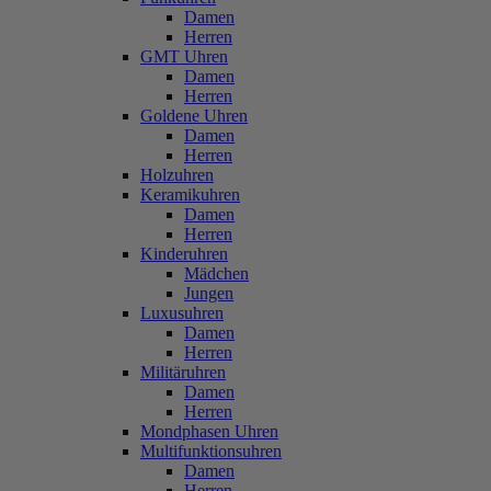
Damen
Herren
GMT Uhren
Damen
Herren
Goldene Uhren
Damen
Herren
Holzuhren
Keramikuhren
Damen
Herren
Kinderuhren
Mädchen
Jungen
Luxusuhren
Damen
Herren
Militäruhren
Damen
Herren
Mondphasen Uhren
Multifunktionsuhren
Damen
Herren