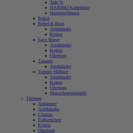
Sale %
HARIBO Kollektion
Herrenschmuck
Police
Rebel & Rose
Armbänder
Ketten
Save Brave
Armbänder
Ketten
Ohrringe
Tamaris
Armbänder
Tommy Hilfiger
Armbänder
Ketten
Ohrringe
Manschettenknöpfe
Themen
Anhänger
Armbänder
Charms
Fußkettchen
Ketten
Ohrringe