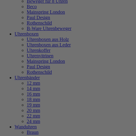
Beweger für 8 Uhren
Beco
Mainspring London
Paul Design
Rothenschild
B-Ware Uhrenbeweger
Uhrenboxen
Uhrenboxen aus Holz
Uhrenboxen aus Leder
Uhrenkoffer
Uhrenvitrinen
Mainspring London
Paul Design
Rothenschild
Uhrenbänder
12 mm
14 mm
16 mm
18 mm
19 mm
20 mm
22 mm
24 mm
Wanduhren
Braun