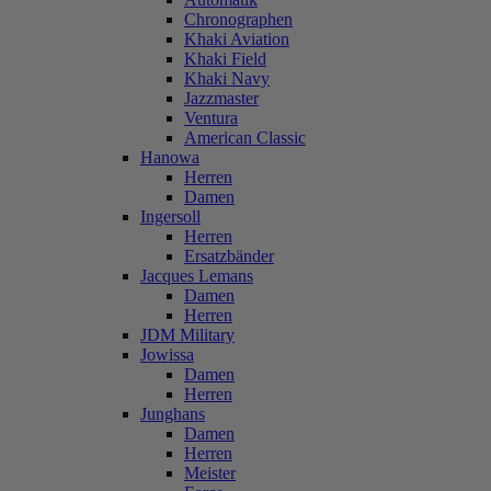
Chronographen
Khaki Aviation
Khaki Field
Khaki Navy
Jazzmaster
Ventura
American Classic
Hanowa
Herren
Damen
Ingersoll
Herren
Ersatzbänder
Jacques Lemans
Damen
Herren
JDM Military
Jowissa
Damen
Herren
Junghans
Damen
Herren
Meister