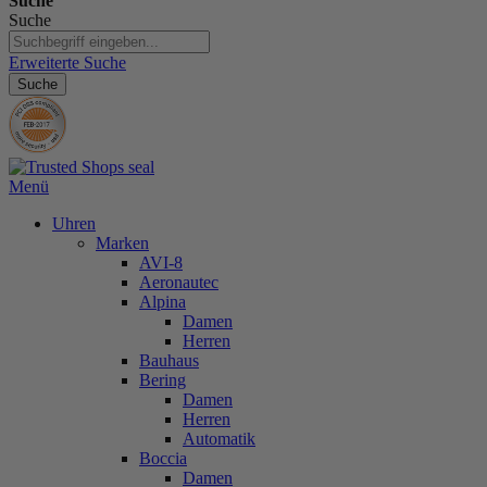
Suche
Suche
Erweiterte Suche
Suche
Menü
Uhren
Marken
AVI-8
Aeronautec
Alpina
Damen
Herren
Bauhaus
Bering
Damen
Herren
Automatik
Boccia
Damen