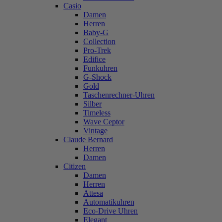
Casio
Damen
Herren
Baby-G
Collection
Pro-Trek
Edifice
Funkuhren
G-Shock
Gold
Taschenrechner-Uhren
Silber
Timeless
Wave Ceptor
Vintage
Claude Bernard
Herren
Damen
Citizen
Damen
Herren
Attesa
Automatikuhren
Eco-Drive Uhren
Elegant