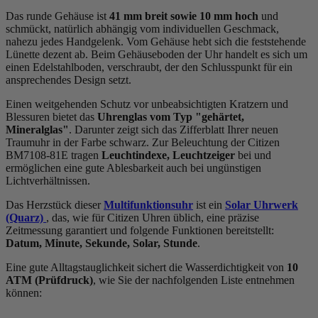
Das
rund
e Gehäuse ist
41 mm breit
sowie 10 mm hoch
und
schmückt, natürlich abhängig vom individuellen Geschmack,
nahezu jedes Handgelenk. Vom Gehäuse hebt sich die
feststehend
e
Lünette dezent ab. Beim Gehäuseboden der Uhr handelt es sich um
einen Edelstahlboden, verschraubt, der den Schlusspunkt für ein
ansprechendes Design setzt.
Einen weitgehenden Schutz vor unbeabsichtigten Kratzern und
Blessuren bietet das
Uhrenglas vom Typ "gehärtet,
Mineralglas"
. Darunter zeigt sich das Zifferblatt Ihrer neuen
Traumuhr in der Farbe
schwarz
. Zur Beleuchtung der Citizen
BM7108-81E tragen
Leuchtindexe, Leuchtzeiger
bei und
ermöglichen eine gute Ablesbarkeit auch bei ungünstigen
Lichtverhältnissen.
Das Herzstück dieser
Multifunktionsuhr
ist ein
Solar Uhrwerk
(Quarz)
, das, wie für Citizen Uhren üblich, eine präzise
Zeitmessung garantiert und folgende Funktionen bereitstellt:
Datum, Minute, Sekunde, Solar, Stunde
.
Eine gute Alltagstauglichkeit sichert die Wasserdichtigkeit von
10
ATM (Prüfdruck)
, wie Sie der nachfolgenden Liste entnehmen
können: