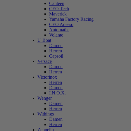
Canteen
CEO Tech
Maverick
Yamaha Factory Racing
CEO Adesso
Automatik
Volante
U-Boat
Damen
Herren
Capsoil
Versace
Damen
Herren
Victorinox
Herren
Damen
I.N.O.X.
Wenger
Damen
Herren
Withings
Damen
Herren
Zeppelin