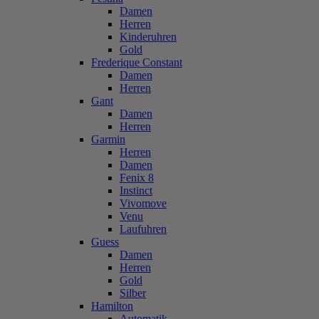
Damen
Herren
Kinderuhren
Gold
Frederique Constant
Damen
Herren
Gant
Damen
Herren
Garmin
Herren
Damen
Fenix 8
Instinct
Vivomove
Venu
Laufuhren
Guess
Damen
Herren
Gold
Silber
Hamilton
Automatik