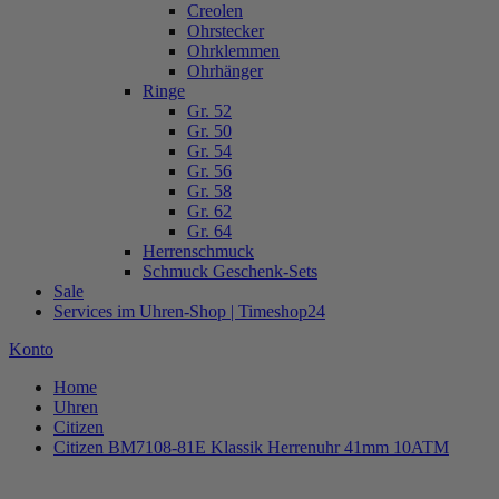
Creolen
Ohrstecker
Ohrklemmen
Ohrhänger
Ringe
Gr. 52
Gr. 50
Gr. 54
Gr. 56
Gr. 58
Gr. 62
Gr. 64
Herrenschmuck
Schmuck Geschenk-Sets
Sale
Services im Uhren-Shop | Timeshop24
Konto
Home
Uhren
Citizen
Citizen BM7108-81E Klassik Herrenuhr 41mm 10ATM