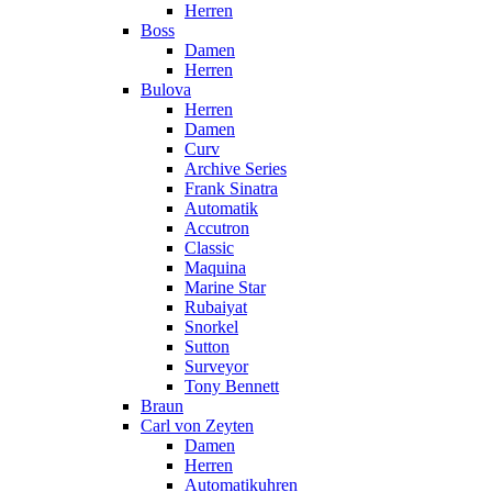
Herren
Boss
Damen
Herren
Bulova
Herren
Damen
Curv
Archive Series
Frank Sinatra
Automatik
Accutron
Classic
Maquina
Marine Star
Rubaiyat
Snorkel
Sutton
Surveyor
Tony Bennett
Braun
Carl von Zeyten
Damen
Herren
Automatikuhren