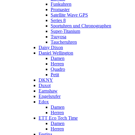
Funkuhren
Promaster
Satellite Wave GPS
Series 8
Sportuhren und Chronographen
Super-Titanium
Tsuyosa
Taucheruhren
Daisy Dixon
Daniel Wellington
Damen
Herren
Quadro
Petit
DKNY
Duxot
Earnshaw
Engelsrufer
Edox
Damen
Herren
ETT Eco Tech Time
Damen
Herren
Festina