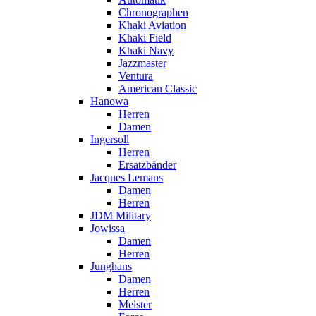
Chronographen
Khaki Aviation
Khaki Field
Khaki Navy
Jazzmaster
Ventura
American Classic
Hanowa
Herren
Damen
Ingersoll
Herren
Ersatzbänder
Jacques Lemans
Damen
Herren
JDM Military
Jowissa
Damen
Herren
Junghans
Damen
Herren
Meister