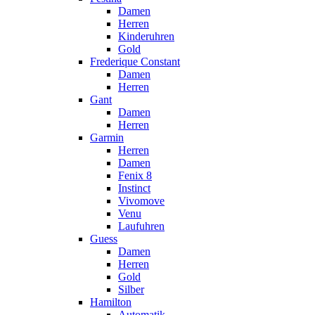
Damen
Herren
Kinderuhren
Gold
Frederique Constant
Damen
Herren
Gant
Damen
Herren
Garmin
Herren
Damen
Fenix 8
Instinct
Vivomove
Venu
Laufuhren
Guess
Damen
Herren
Gold
Silber
Hamilton
Automatik