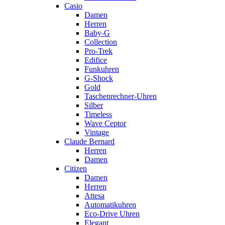
Casio
Damen
Herren
Baby-G
Collection
Pro-Trek
Edifice
Funkuhren
G-Shock
Gold
Taschenrechner-Uhren
Silber
Timeless
Wave Ceptor
Vintage
Claude Bernard
Herren
Damen
Citizen
Damen
Herren
Attesa
Automatikuhren
Eco-Drive Uhren
Elegant