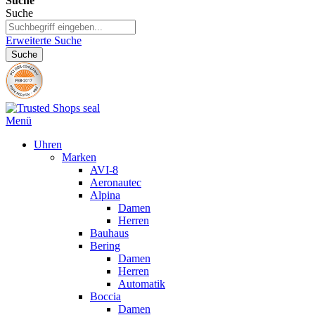
Suche
Suche
Erweiterte Suche
Suche
Menü
Uhren
Marken
AVI-8
Aeronautec
Alpina
Damen
Herren
Bauhaus
Bering
Damen
Herren
Automatik
Boccia
Damen