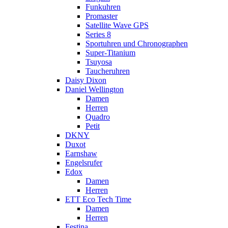
Funkuhren
Promaster
Satellite Wave GPS
Series 8
Sportuhren und Chronographen
Super-Titanium
Tsuyosa
Taucheruhren
Daisy Dixon
Daniel Wellington
Damen
Herren
Quadro
Petit
DKNY
Duxot
Earnshaw
Engelsrufer
Edox
Damen
Herren
ETT Eco Tech Time
Damen
Herren
Festina