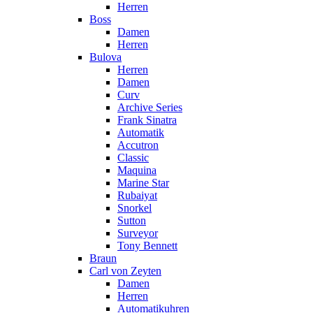
Herren
Boss
Damen
Herren
Bulova
Herren
Damen
Curv
Archive Series
Frank Sinatra
Automatik
Accutron
Classic
Maquina
Marine Star
Rubaiyat
Snorkel
Sutton
Surveyor
Tony Bennett
Braun
Carl von Zeyten
Damen
Herren
Automatikuhren