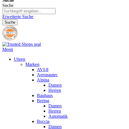
Suche
Suche
Erweiterte Suche
Suche
Menü
Uhren
Marken
AVI-8
Aeronautec
Alpina
Damen
Herren
Bauhaus
Bering
Damen
Herren
Automatik
Boccia
Damen