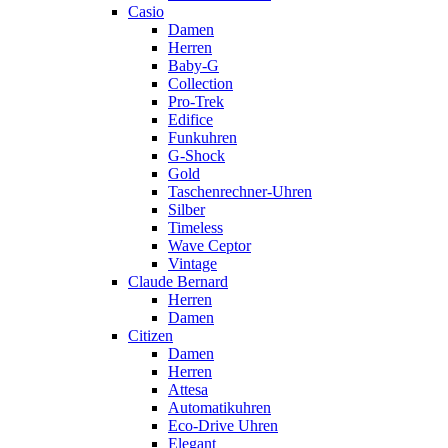
Casio
Damen
Herren
Baby-G
Collection
Pro-Trek
Edifice
Funkuhren
G-Shock
Gold
Taschenrechner-Uhren
Silber
Timeless
Wave Ceptor
Vintage
Claude Bernard
Herren
Damen
Citizen
Damen
Herren
Attesa
Automatikuhren
Eco-Drive Uhren
Elegant