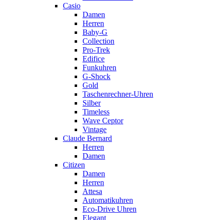
Casio
Damen
Herren
Baby-G
Collection
Pro-Trek
Edifice
Funkuhren
G-Shock
Gold
Taschenrechner-Uhren
Silber
Timeless
Wave Ceptor
Vintage
Claude Bernard
Herren
Damen
Citizen
Damen
Herren
Attesa
Automatikuhren
Eco-Drive Uhren
Elegant