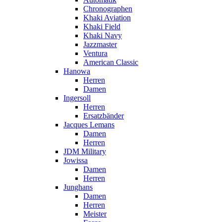
Chronographen
Khaki Aviation
Khaki Field
Khaki Navy
Jazzmaster
Ventura
American Classic
Hanowa
Herren
Damen
Ingersoll
Herren
Ersatzbänder
Jacques Lemans
Damen
Herren
JDM Military
Jowissa
Damen
Herren
Junghans
Damen
Herren
Meister