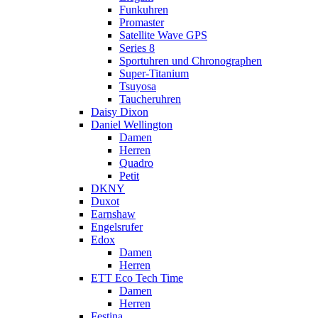
Funkuhren
Promaster
Satellite Wave GPS
Series 8
Sportuhren und Chronographen
Super-Titanium
Tsuyosa
Taucheruhren
Daisy Dixon
Daniel Wellington
Damen
Herren
Quadro
Petit
DKNY
Duxot
Earnshaw
Engelsrufer
Edox
Damen
Herren
ETT Eco Tech Time
Damen
Herren
Festina