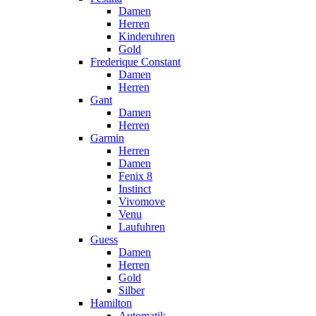
Damen
Herren
Kinderuhren
Gold
Frederique Constant
Damen
Herren
Gant
Damen
Herren
Garmin
Herren
Damen
Fenix 8
Instinct
Vivomove
Venu
Laufuhren
Guess
Damen
Herren
Gold
Silber
Hamilton
Automatik