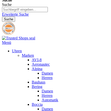
Suche
Suche
Erweiterte Suche
Suche
Menü
Uhren
Marken
AVI-8
Aeronautec
Alpina
Damen
Herren
Bauhaus
Bering
Damen
Herren
Automatik
Boccia
Damen