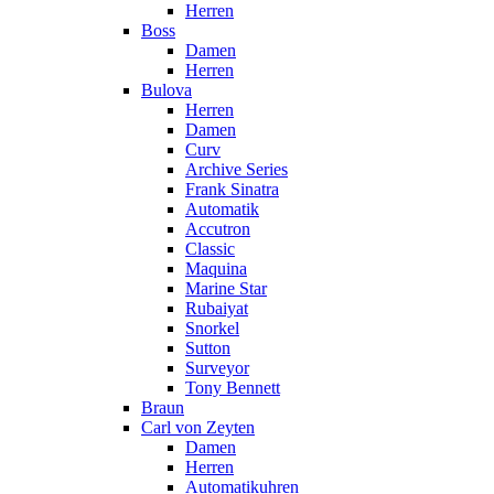
Herren
Boss
Damen
Herren
Bulova
Herren
Damen
Curv
Archive Series
Frank Sinatra
Automatik
Accutron
Classic
Maquina
Marine Star
Rubaiyat
Snorkel
Sutton
Surveyor
Tony Bennett
Braun
Carl von Zeyten
Damen
Herren
Automatikuhren