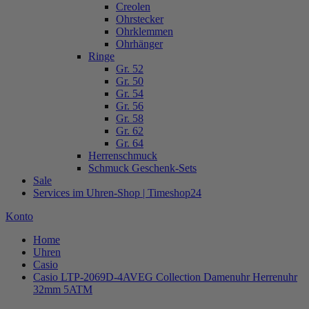
Creolen
Ohrstecker
Ohrklemmen
Ohrhänger
Ringe
Gr. 52
Gr. 50
Gr. 54
Gr. 56
Gr. 58
Gr. 62
Gr. 64
Herrenschmuck
Schmuck Geschenk-Sets
Sale
Services im Uhren-Shop | Timeshop24
Konto
Home
Uhren
Casio
Casio LTP-2069D-4AVEG Collection Damenuhr Herrenuhr
32mm 5ATM