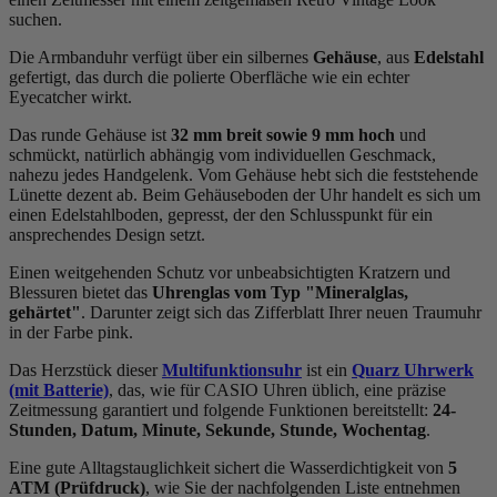
suchen.
Die Armbanduhr verfügt über ein silbernes
Gehäuse
, aus
Edelstahl
gefertigt, das durch die
poliert
e Oberfläche wie ein echter
Eyecatcher wirkt.
Das
rund
e Gehäuse ist
32 mm breit
sowie 9 mm hoch
und
schmückt, natürlich abhängig vom individuellen Geschmack,
nahezu jedes Handgelenk. Vom Gehäuse hebt sich die
feststehend
e
Lünette dezent ab. Beim Gehäuseboden der Uhr handelt es sich um
einen Edelstahlboden, gepresst, der den Schlusspunkt für ein
ansprechendes Design setzt.
Einen weitgehenden Schutz vor unbeabsichtigten Kratzern und
Blessuren bietet das
Uhrenglas vom Typ "Mineralglas,
gehärtet"
. Darunter zeigt sich das Zifferblatt Ihrer neuen Traumuhr
in der Farbe
pink
.
Das Herzstück dieser
Multifunktionsuhr
ist ein
Quarz Uhrwerk
(mit Batterie)
, das, wie für CASIO Uhren üblich, eine präzise
Zeitmessung garantiert und folgende Funktionen bereitstellt:
24-
Stunden, Datum, Minute, Sekunde, Stunde, Wochentag
.
Eine gute Alltagstauglichkeit sichert die Wasserdichtigkeit von
5
ATM (Prüfdruck)
, wie Sie der nachfolgenden Liste entnehmen