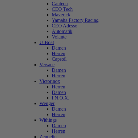
Canteen
CEO Tech
Maverick
Yamaha Factory Racing
CEO Adesso
Automatik
Volante
U-Boat
Damen
Herren
Capsoil
Versace
Damen
Herren
Victorinox
Herren
Damen
I.N.O.X.
Wenger
Damen
Herren
Withings
Damen
Herren
Zeppelin