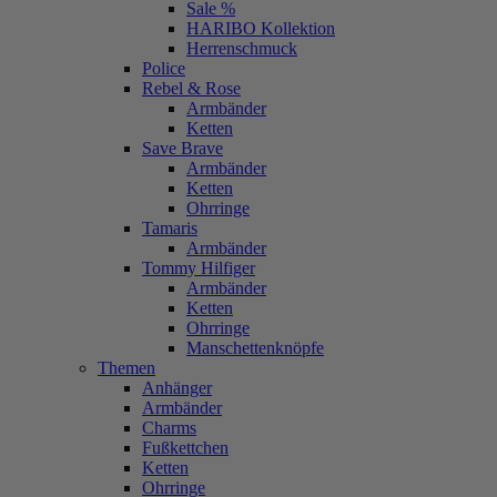
Sale %
HARIBO Kollektion
Herrenschmuck
Police
Rebel & Rose
Armbänder
Ketten
Save Brave
Armbänder
Ketten
Ohrringe
Tamaris
Armbänder
Tommy Hilfiger
Armbänder
Ketten
Ohrringe
Manschettenknöpfe
Themen
Anhänger
Armbänder
Charms
Fußkettchen
Ketten
Ohrringe