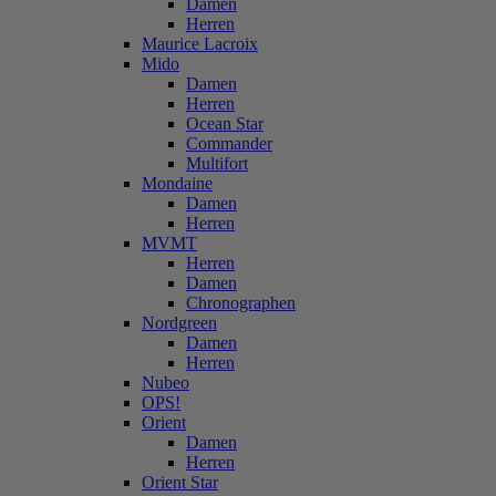
Damen
Herren
Maurice Lacroix
Mido
Damen
Herren
Ocean Star
Commander
Multifort
Mondaine
Damen
Herren
MVMT
Herren
Damen
Chronographen
Nordgreen
Damen
Herren
Nubeo
OPS!
Orient
Damen
Herren
Orient Star