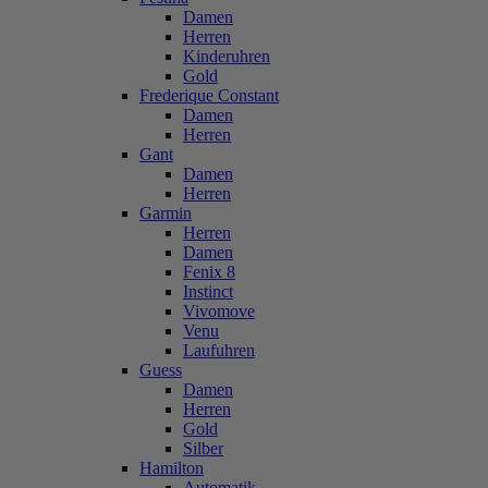
Damen
Herren
Kinderuhren
Gold
Frederique Constant
Damen
Herren
Gant
Damen
Herren
Garmin
Herren
Damen
Fenix 8
Instinct
Vivomove
Venu
Laufuhren
Guess
Damen
Herren
Gold
Silber
Hamilton
Automatik