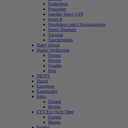
Funkuhren
Promaster
Satellite Wave GPS
Series 8
Sportuhren und Chronographen
Super-Titanium
Tsuyosa
Taucheruhren
Daisy Dixon
Daniel Wellington
Damen
Herren
Quadro
Petit
DKNY
Duxot
Earnshaw
Engelsrufer
Edox
Damen
Herren
ETT Eco Tech Time
Damen
Herren
Festina