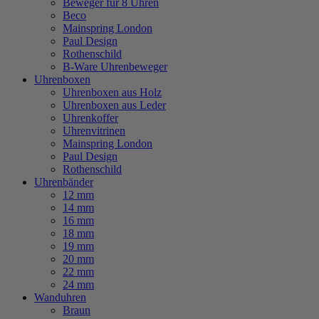
Beweger für 8 Uhren
Beco
Mainspring London
Paul Design
Rothenschild
B-Ware Uhrenbeweger
Uhrenboxen
Uhrenboxen aus Holz
Uhrenboxen aus Leder
Uhrenkoffer
Uhrenvitrinen
Mainspring London
Paul Design
Rothenschild
Uhrenbänder
12 mm
14 mm
16 mm
18 mm
19 mm
20 mm
22 mm
24 mm
Wanduhren
Braun