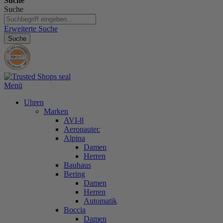
Suche
Suche
Erweiterte Suche
Suche
Menü
Uhren
Marken
AVI-8
Aeronautec
Alpina
Damen
Herren
Bauhaus
Bering
Damen
Herren
Automatik
Boccia
Damen