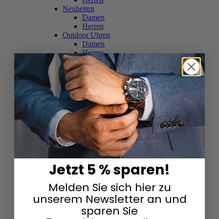
Neuheiten
Damen
Herren
Outdoor Uhren
Damen
Herren
Schweizer Uhren
Damen
Herren
Skelettuhren
Damen
Herren
Smartwatches
Damen
Herren
Solaruhren
Herren
Damen
Jetzt 5 % sparen!
Sportuhren
Damen
Melden Sie sich hier zu
Herren
Swarovski & Edelsteine
unserem Newsletter an und
Damen
sparen Sie
Herren