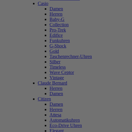
Casio
Damen
Herren
Baby-G
Collection
Pro-Trek
Edifice
Funkuhren
G-Shock
Gold
Taschenrechner-Uhren
Silber
Timeless
Wave Ceptor
Vintage
Claude Bernard
Herren
Damen
Citizen
Damen
Herren
Attesa
Automatikuhren
Eco-Drive Uhren
Elegant