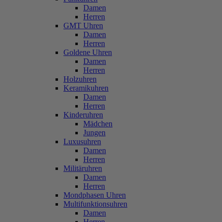
Damen
Herren
GMT Uhren
Damen
Herren
Goldene Uhren
Damen
Herren
Holzuhren
Keramikuhren
Damen
Herren
Kinderuhren
Mädchen
Jungen
Luxusuhren
Damen
Herren
Militäruhren
Damen
Herren
Mondphasen Uhren
Multifunktionsuhren
Damen
Herren