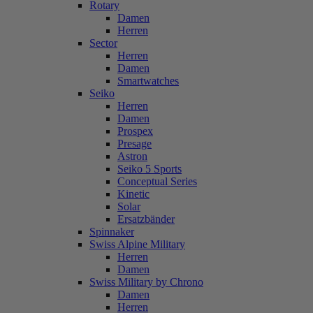
Rotary
Damen
Herren
Sector
Herren
Damen
Smartwatches
Seiko
Herren
Damen
Prospex
Presage
Astron
Seiko 5 Sports
Conceptual Series
Kinetic
Solar
Ersatzbänder
Spinnaker
Swiss Alpine Military
Herren
Damen
Swiss Military by Chrono
Damen
Herren