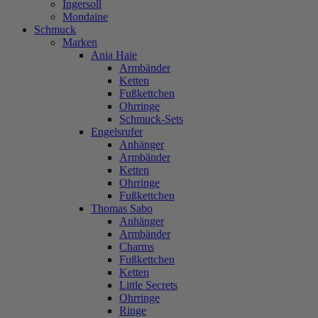
Ingersoll
Mondaine
Schmuck
Marken
Ania Haie
Armbänder
Ketten
Fußkettchen
Ohrringe
Schmuck-Sets
Engelsrufer
Anhänger
Armbänder
Ketten
Ohrringe
Fußkettchen
Thomas Sabo
Anhänger
Armbänder
Charms
Fußkettchen
Ketten
Little Secrets
Ohrringe
Ringe