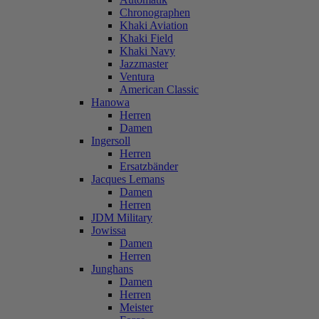
Chronographen
Khaki Aviation
Khaki Field
Khaki Navy
Jazzmaster
Ventura
American Classic
Hanowa
Herren
Damen
Ingersoll
Herren
Ersatzbänder
Jacques Lemans
Damen
Herren
JDM Military
Jowissa
Damen
Herren
Junghans
Damen
Herren
Meister