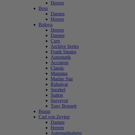
Herren
Boss
Damen
Herren
Bulova
Herren
Damen
Curv
Archive Series
Frank Sinatra
Automatik
Accutron
Classic
Maquina
Marine Star
Rubaiyat
Snorkel
Sutton
Surveyor
Tony Bennett
Braun
Carl von Zeyten
Damen
Herren
Automatikuhren