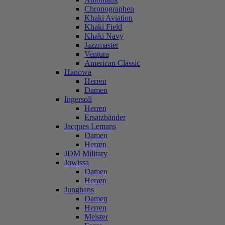
Chronographen
Khaki Aviation
Khaki Field
Khaki Navy
Jazzmaster
Ventura
American Classic
Hanowa
Herren
Damen
Ingersoll
Herren
Ersatzbänder
Jacques Lemans
Damen
Herren
JDM Military
Jowissa
Damen
Herren
Junghans
Damen
Herren
Meister