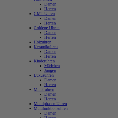
Damen
Herren
GMT Uhren
Damen
Herren
Goldene Uhren
Damen
Herren
Holzuhren
Keramikuhren
Damen
Herren
Kinderuhren
Mädchen
Jungen
Luxusuhren
Damen
Herren
Militäruhren
Damen
Herren
Mondphasen Uhren
Multifunktionsuhren
Damen
Herren