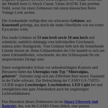
der Modell-Serie G-Shock Classic 53mm 20ATM. Eine perfekte
Wahl, wenn Sie einen Zeitmesser mit einem klassischen Retro
Vintage Look suchen.
Die Armbanduhr verfügt über ein schwarzes
Gehäuse
, aus
Kunststoff
gefertigt, das durch die
matt
e Oberfläche wie ein echter
Eyecatcher wirkt.
Das
rund
e Gehäuse ist
53 mm breit
sowie 18 mm hoch
und
schmückt, natürlich abhängig vom individuellen Geschmack,
nahezu jedes Handgelenk. Vom Gehäuse hebt sich die
feststehend
e
Lünette dezent ab. Beim Gehäuseboden der Uhr handelt es sich um
einen Edelstahlboden, verschraubt, der den Schlusspunkt für ein
ansprechendes Design setzt.
Einen weitgehenden Schutz vor unbeabsichtigten Kratzern und
Blessuren bietet das
Uhrenglas vom Typ "Mineralglas,
gehärtet"
. Darunter zeigt sich das Zifferblatt Ihrer neuen Traumuhr
in der Farbe
schwarz
. Zur Beleuchtung der CASIO GA-710TU-
1A3ER tragen
Leuchtzeiger, Leuchtindexe, LED Light
bei und
ermöglichen eine gute Ablesbarkeit auch bei ungünstigen
Lichtverhältnissen.
Das Herzstück dieses Zeitmessers ist ein
Quarz Uhrwerk (mit
Batterie)
, das, wie für CASIO Uhren üblich, eine präzise