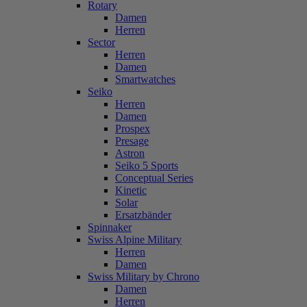
Rotary
Damen
Herren
Sector
Herren
Damen
Smartwatches
Seiko
Herren
Damen
Prospex
Presage
Astron
Seiko 5 Sports
Conceptual Series
Kinetic
Solar
Ersatzbänder
Spinnaker
Swiss Alpine Military
Herren
Damen
Swiss Military by Chrono
Damen
Herren