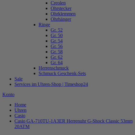
Creolen
Ohrstecker
Ohrklemmen
Ohrhänger
Ringe
Gr. 52
Gr. 50
Gr. 54
Gr. 56
Gr. 58
Gr. 62
Gr. 64
Herrenschmuck
Schmuck Geschenk-Sets
Sale
Services im Uhren-Shop | Timeshop24
Konto
Home
Uhren
Casio
Casio GA-710TU-1A3ER Herrenuhr G-Shock Classic 53mm
20ATM