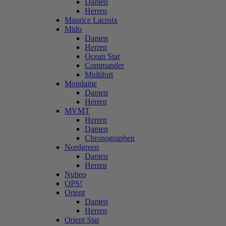
Damen
Herren
Maurice Lacroix
Mido
Damen
Herren
Ocean Star
Commander
Multifort
Mondaine
Damen
Herren
MVMT
Herren
Damen
Chronographen
Nordgreen
Damen
Herren
Nubeo
OPS!
Orient
Damen
Herren
Orient Star