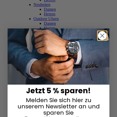
Neuheiten
Damen
Herren
Outdoor Uhren
Damen
Herren
Schweizer Uhren
Damen
Herren
Skelettuhren
Damen
Herren
Smartwatches
Damen
Herren
Solaruhren
Herren
Damen
Jetzt 5 % sparen!
Sportuhren
Damen
Melden Sie sich hier zu
Herren
Swarovski & Edelsteine
unserem Newsletter an und
Damen
sparen Sie
Herren