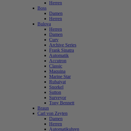
Herren
Boss
Damen
Herren
Bulova
Herren
Damen
Curv
Archive Series
Frank Sinatra
Automatik
Accutron
Classic
Maquina
Marine Star
Rubaiyat
Snorkel
Sutton
Surveyor
Tony Bennett
Braun
Carl von Zeyten
Damen
Herren
Automatikuhren