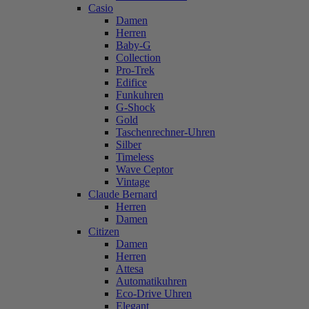
Casio
Damen
Herren
Baby-G
Collection
Pro-Trek
Edifice
Funkuhren
G-Shock
Gold
Taschenrechner-Uhren
Silber
Timeless
Wave Ceptor
Vintage
Claude Bernard
Herren
Damen
Citizen
Damen
Herren
Attesa
Automatikuhren
Eco-Drive Uhren
Elegant