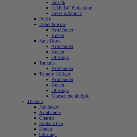
Sale %
HARIBO Kollektion
Herrenschmuck
Police
Rebel & Rose
Armbänder
Ketten
Save Brave
Armbänder
Ketten
Ohrringe
Tamaris
Armbänder
Tommy Hilfiger
Armbänder
Ketten
Ohrringe
Manschettenknöpfe
Themen
Anhänger
Armbänder
Charms
Fußkettchen
Ketten
Ohrringe