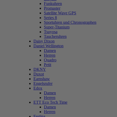
Funkuhren
Promaster
Satellite Wave GPS
Series 8
Sportuhren und Chronographen
Super-Titanium
Tsuyosa
Taucheruhren
Daisy Dixon
Daniel Wellington
Damen
Herren
Quadro
Petit
DKNY
Duxot
Earnshaw
Engelsrufer
Edox
Damen
Herren
ETT Eco Tech Time
Damen
Herren
Festina