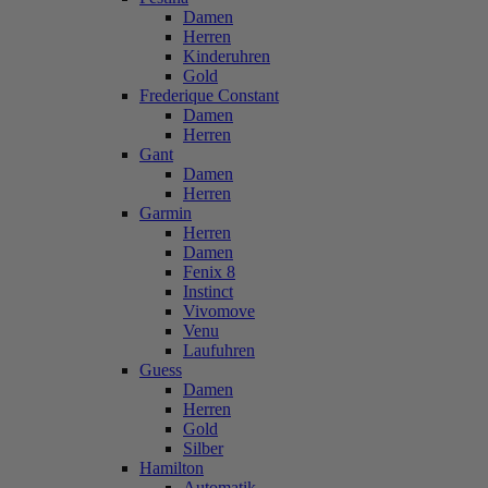
Damen
Herren
Kinderuhren
Gold
Frederique Constant
Damen
Herren
Gant
Damen
Herren
Garmin
Herren
Damen
Fenix 8
Instinct
Vivomove
Venu
Laufuhren
Guess
Damen
Herren
Gold
Silber
Hamilton
Automatik