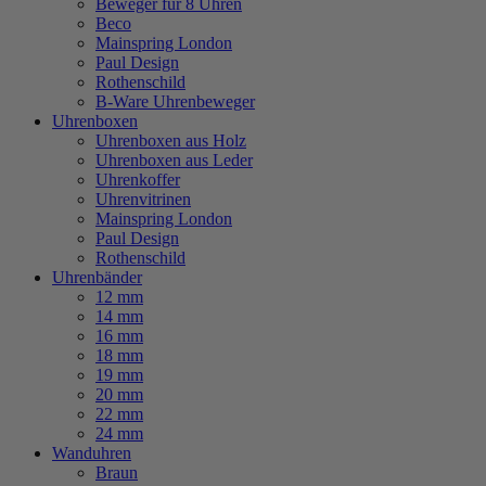
Beweger für 8 Uhren
Beco
Mainspring London
Paul Design
Rothenschild
B-Ware Uhrenbeweger
Uhrenboxen
Uhrenboxen aus Holz
Uhrenboxen aus Leder
Uhrenkoffer
Uhrenvitrinen
Mainspring London
Paul Design
Rothenschild
Uhrenbänder
12 mm
14 mm
16 mm
18 mm
19 mm
20 mm
22 mm
24 mm
Wanduhren
Braun