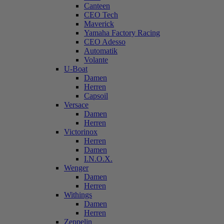
Canteen
CEO Tech
Maverick
Yamaha Factory Racing
CEO Adesso
Automatik
Volante
U-Boat
Damen
Herren
Capsoil
Versace
Damen
Herren
Victorinox
Herren
Damen
I.N.O.X.
Wenger
Damen
Herren
Withings
Damen
Herren
Zeppelin