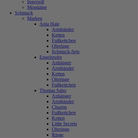
Ingersoll
Mondaine
Schmuck
Marken
Ania Haie
Armbänder
Ketten
Fußkettchen
Ohrringe
Schmuck-Sets
Engelsrufer
Anhänger
Armbänder
Ketten
Ohrringe
Fußkettchen
Thomas Sabo
Anhänger
Armbänder
Charms
Fußkettchen
Ketten
Little Secrets
Ohrringe
Ringe