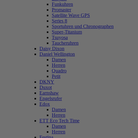
Funkuhren
Promaster
Satellite Wave GPS
Series 8
Sportuhren und Chronographen
Super-Titanium
Tsuyosa
Taucheruhren
Daisy Dixon
Daniel Wellington
Damen
Herren
Quadro
Petit
DKNY
Duxot
Earnshaw
Engelsrufer
Edox
Damen
Herren
ETT Eco Tech Time
Damen
Herren
Festina