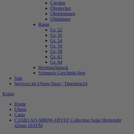
Creolen
Ohrstecker
Ohrklemmen
Ohrhänger
Ringe
Gr. 52
Gr. 50
Gr. 54
Gr. 56
Gr. 58
Gr. 62
Gr. 64
Herrenschmuck
Schmuck Geschenk-Sets
Sale
Services im Uhren-Shop | Timeshop24
Konto
Home
Uhren
Casio
CASIO AQ-S800W-1BVEF Collection Solar Herrenuhr
42mm 10ATM