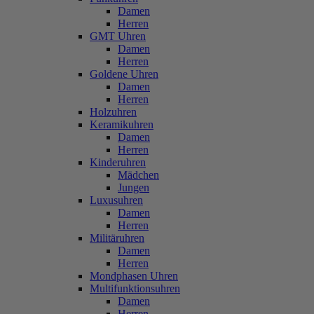
Damen
Herren
GMT Uhren
Damen
Herren
Goldene Uhren
Damen
Herren
Holzuhren
Keramikuhren
Damen
Herren
Kinderuhren
Mädchen
Jungen
Luxusuhren
Damen
Herren
Militäruhren
Damen
Herren
Mondphasen Uhren
Multifunktionsuhren
Damen
Herren