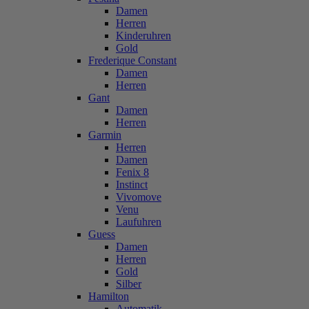
Damen
Herren
Kinderuhren
Gold
Frederique Constant
Damen
Herren
Gant
Damen
Herren
Garmin
Herren
Damen
Fenix 8
Instinct
Vivomove
Venu
Laufuhren
Guess
Damen
Herren
Gold
Silber
Hamilton
Automatik