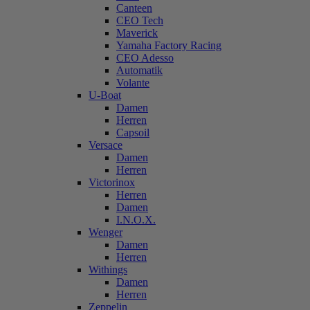
Canteen
CEO Tech
Maverick
Yamaha Factory Racing
CEO Adesso
Automatik
Volante
U-Boat
Damen
Herren
Capsoil
Versace
Damen
Herren
Victorinox
Herren
Damen
I.N.O.X.
Wenger
Damen
Herren
Withings
Damen
Herren
Zeppelin