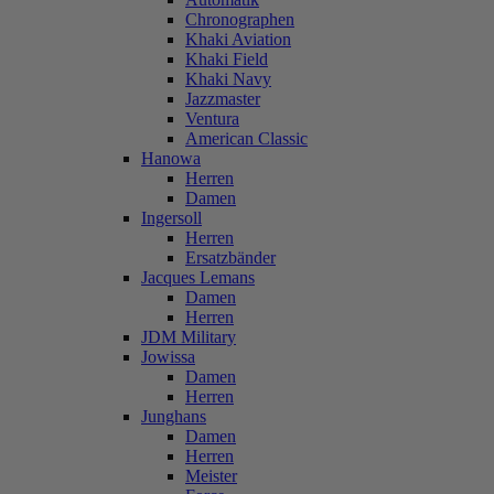
Chronographen
Khaki Aviation
Khaki Field
Khaki Navy
Jazzmaster
Ventura
American Classic
Hanowa
Herren
Damen
Ingersoll
Herren
Ersatzbänder
Jacques Lemans
Damen
Herren
JDM Military
Jowissa
Damen
Herren
Junghans
Damen
Herren
Meister