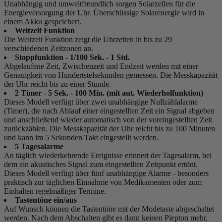
Unabhängig und umweltfreundlich sorgen Solarzellen für die
Energieversorgung der Uhr. Überschüssige Solarenergie wird in
einem Akku gespeichert.
Weltzeit Funktion
Die Weltzeit Funktion zeigt die Uhrzeiten in bis zu 29
verschiedenen Zeitzonen an.
Stoppfunktion - 1/100 Sek. - 1 Std.
Abgelaufene Zeit, Zwischenzeit und Endzeit werden mit einer
Genauigkeit von Hundertstelsekunden gemessen. Die Messkapazität
der Uhr reicht bis zu einer Stunde.
2 Timer - 5 Sek. - 100 Min. (mit aut. Wiederholfunktion)
Dieses Modell verfügt über zwei unabhängige Nullzählalarme
(Timer), die nach Ablauf einer eingestellten Zeit ein Signal abgeben
und anschließend wieder automatisch von der voreingestellten Zeit
zurückzählen. Die Messkapazität der Uhr reicht bis zu 100 Minuten
und kann im 5 Sekunden Takt eingestellt werden.
5 Tagesalarme
An täglich wiederkehrende Ereignisse erinnert der Tagesalarm, bei
dem ein akustisches Signal zum eingestellten Zeitpunkt ertönt.
Dieses Modell verfügt über fünf unabhängige Alarme - besonders
praktisch zur täglichen Einnahme von Medikamenten oder zum
Einhalten regelmäßiger Termine.
Tastentöne ein/aus
Auf Wunsch können die Tastentöne mit der Modetaste abgeschaltet
werden. Nach dem Abschalten gibt es dann keinen Piepton mehr,