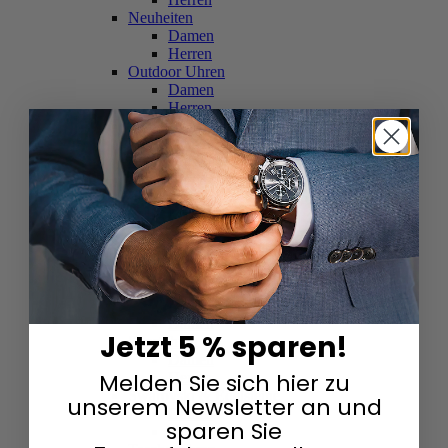
Neuheiten
Damen
Herren
Outdoor Uhren
Damen
Herren
Schweizer Uhren
Damen
Herren
Skelettuhren
Damen
Herren
Smartwatches
Damen
Herren
Solaruhren
Herren
Damen
Jetzt 5 % sparen!
Sportuhren
Damen
Melden Sie sich hier zu
Herren
Swarovski & Edelsteine
unserem Newsletter an und
Damen
sparen Sie
Herren