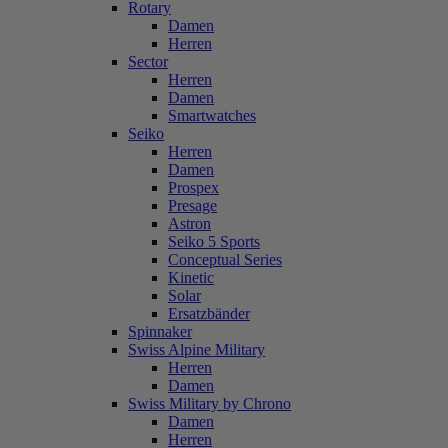
Rotary
Damen
Herren
Sector
Herren
Damen
Smartwatches
Seiko
Herren
Damen
Prospex
Presage
Astron
Seiko 5 Sports
Conceptual Series
Kinetic
Solar
Ersatzbänder
Spinnaker
Swiss Alpine Military
Herren
Damen
Swiss Military by Chrono
Damen
Herren