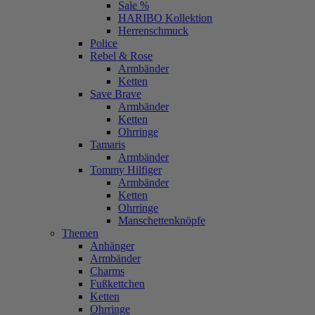
Sale %
HARIBO Kollektion
Herrenschmuck
Police
Rebel & Rose
Armbänder
Ketten
Save Brave
Armbänder
Ketten
Ohrringe
Tamaris
Armbänder
Tommy Hilfiger
Armbänder
Ketten
Ohrringe
Manschettenknöpfe
Themen
Anhänger
Armbänder
Charms
Fußkettchen
Ketten
Ohrringe