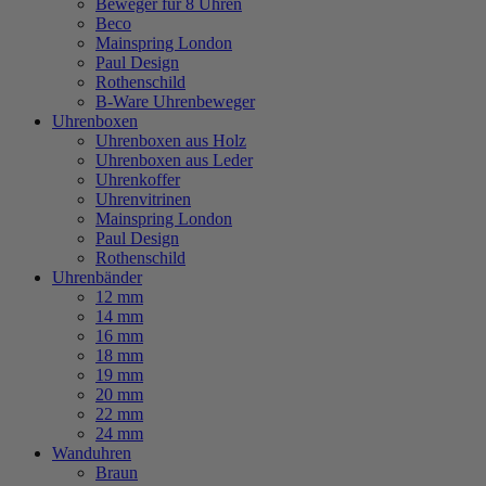
Beweger für 8 Uhren
Beco
Mainspring London
Paul Design
Rothenschild
B-Ware Uhrenbeweger
Uhrenboxen
Uhrenboxen aus Holz
Uhrenboxen aus Leder
Uhrenkoffer
Uhrenvitrinen
Mainspring London
Paul Design
Rothenschild
Uhrenbänder
12 mm
14 mm
16 mm
18 mm
19 mm
20 mm
22 mm
24 mm
Wanduhren
Braun