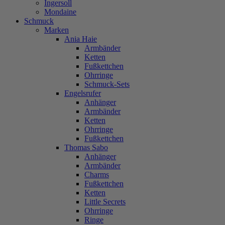
Ingersoll
Mondaine
Schmuck
Marken
Ania Haie
Armbänder
Ketten
Fußkettchen
Ohrringe
Schmuck-Sets
Engelsrufer
Anhänger
Armbänder
Ketten
Ohrringe
Fußkettchen
Thomas Sabo
Anhänger
Armbänder
Charms
Fußkettchen
Ketten
Little Secrets
Ohrringe
Ringe