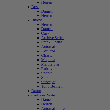
Herren
Boss
Damen
Herren
Bulova
Herren
Damen
Curv
Archive Series
Frank Sinatra
Automatik
Accutron
Classic
Maquina
Marine Star
Rubaiyat
Snorkel
Sutton
Surveyor
Tony Bennett
Braun
Carl von Zeyten
Damen
Herren
Automatikuhren