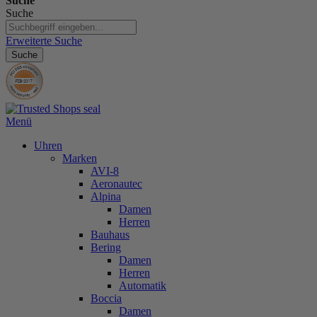
Suche
Suche
Erweiterte Suche
Suche
Menü
Uhren
Marken
AVI-8
Aeronautec
Alpina
Damen
Herren
Bauhaus
Bering
Damen
Herren
Automatik
Boccia
Damen