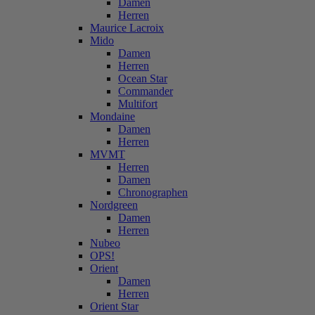
Damen
Herren
Maurice Lacroix
Mido
Damen
Herren
Ocean Star
Commander
Multifort
Mondaine
Damen
Herren
MVMT
Herren
Damen
Chronographen
Nordgreen
Damen
Herren
Nubeo
OPS!
Orient
Damen
Herren
Orient Star