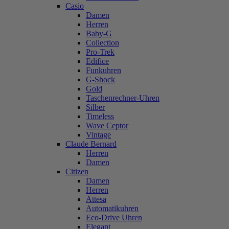
Casio
Damen
Herren
Baby-G
Collection
Pro-Trek
Edifice
Funkuhren
G-Shock
Gold
Taschenrechner-Uhren
Silber
Timeless
Wave Ceptor
Vintage
Claude Bernard
Herren
Damen
Citizen
Damen
Herren
Attesa
Automatikuhren
Eco-Drive Uhren
Elegant