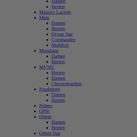
Damen
Herren
Maurice Lacroix
Mido
Damen
Herren
Ocean Star
Commander
Multifort
Mondaine
Damen
Herren
MVMT
Herren
Damen
Chronographen
Nordgreen
Damen
Herren
Nubeo
OPS!
Orient
Damen
Herren
Orient Star