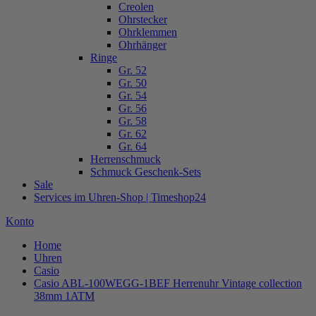
Creolen
Ohrstecker
Ohrklemmen
Ohrhänger
Ringe
Gr. 52
Gr. 50
Gr. 54
Gr. 56
Gr. 58
Gr. 62
Gr. 64
Herrenschmuck
Schmuck Geschenk-Sets
Sale
Services im Uhren-Shop | Timeshop24
Konto
Home
Uhren
Casio
Casio ABL-100WEGG-1BEF Herrenuhr Vintage collection
38mm 1ATM