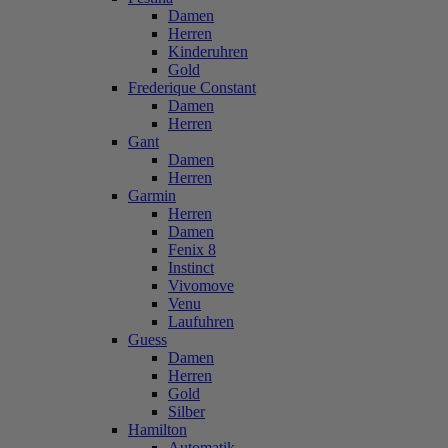
Damen
Herren
Kinderuhren
Gold
Frederique Constant
Damen
Herren
Gant
Damen
Herren
Garmin
Herren
Damen
Fenix 8
Instinct
Vivomove
Venu
Laufuhren
Guess
Damen
Herren
Gold
Silber
Hamilton
Automatik