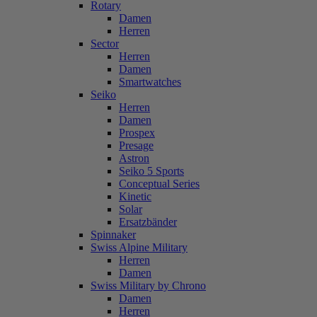
Rotary
Damen
Herren
Sector
Herren
Damen
Smartwatches
Seiko
Herren
Damen
Prospex
Presage
Astron
Seiko 5 Sports
Conceptual Series
Kinetic
Solar
Ersatzbänder
Spinnaker
Swiss Alpine Military
Herren
Damen
Swiss Military by Chrono
Damen
Herren