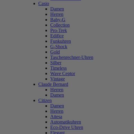
Casio
Damen
Herren
Baby-G
Collection
Pro-Trek
Edifice
Funkuhren
G-Shock
Gold
Taschenrechner-Uhren
Silber
Timeless
Wave Ceptor
Vintage
Claude Bernard
Herren
Damen
Citizen
Damen
Herren
Attesa
Automatikuhren
Eco-Drive Uhren
Elegant