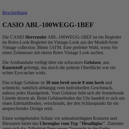
Beschreibung
CASIO ABL-100WEGG-1BEF
Die CASIO
Herrenuhr
ABL-100WEGG-1BEF ist ein Begleiter
im Retro-Look Begleiter im Vintage-Look aus der Modell-Serie
Vintage collection 38mm 1ATM. Eine perfekte Wahl, wenn Sie
einen Zeitmesser mit einem Retro Vintage Look suchen.
Die Armbanduhr verfügt über ein schwarzes
Gehäuse
, aus
Kunststoff
gefertigt, das durch die
poliert
e Oberfläche wie ein
echter Eyecatcher wirkt.
Das
eckig
e Gehäuse ist
38 mm breit
sowie 8 mm hoch
und
schmückt, natürlich abhängig vom individuellen Geschmack,
nahezu jedes Handgelenk. Vom Gehäuse hebt sich die
feststehend
e
Lünette dezent ab. Beim Gehäuseboden der Uhr handelt es sich um
einen Edelstahlboden, verschraubt, der den Schlusspunkt für ein
ansprechendes Design setzt.
Einen weitgehenden Schutz vor unbeabsichtigten Kratzern und
Blessuren bietet das
Uhrenglas vom Typ "Hesalitglas"
. Darunter
zeigt sich das Zifferblatt Ihrer neuen Traumuhr in der Farbe