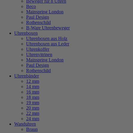
Beweger für 8 Uhren
Beco
Mainspring London
Paul Design
Rothenschild
B-Ware Uhrenbeweger
Uhrenboxen
Uhrenboxen aus Holz
Uhrenboxen aus Leder
Uhrenkoffer
Uhrenvitrinen
Mainspring London
Paul Design
Rothenschild
Uhrenbänder
12 mm
14 mm
16 mm
18 mm
19 mm
20 mm
22 mm
24 mm
Wanduhren
Braun