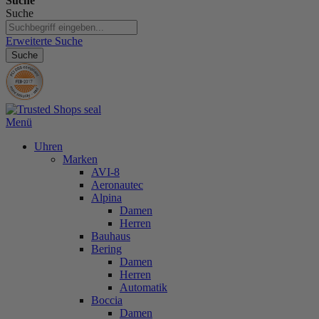
Suche
Suche
Erweiterte Suche
Suche
Menü
Uhren
Marken
AVI-8
Aeronautec
Alpina
Damen
Herren
Bauhaus
Bering
Damen
Herren
Automatik
Boccia
Damen