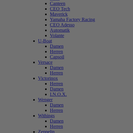
Canteen
CEO Tech
Maverick
Yamaha Factory Racing
CEO Adesso
Automatik
Volante
U-Boat
Damen
Herren
Capsoil
Versace
Damen
Herren
Victorinox
Herren
Damen
I.N.O.X.
Wenger
Damen
Herren
Withings
Damen
Herren
Zeppelin