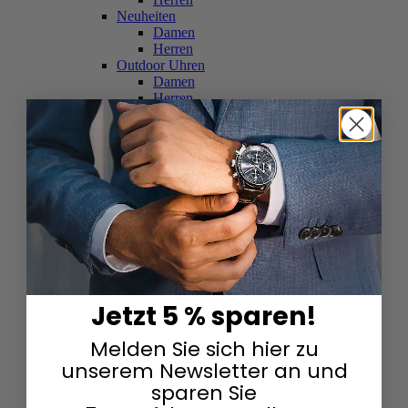
Neuheiten
Damen
Herren
Outdoor Uhren
Damen
Herren
Schweizer Uhren
Damen
Herren
Skelettuhren
Damen
Herren
Smartwatches
Damen
Herren
Solaruhren
Herren
Damen
Jetzt 5 % sparen!
Sportuhren
Damen
Melden Sie sich hier zu
Herren
Swarovski & Edelsteine
unserem Newsletter an und
Damen
sparen Sie
Herren