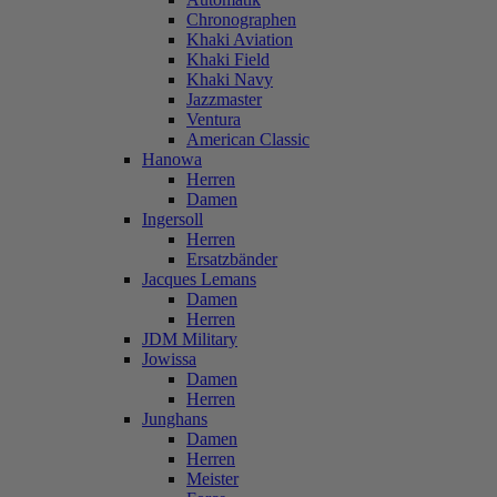
Chronographen
Khaki Aviation
Khaki Field
Khaki Navy
Jazzmaster
Ventura
American Classic
Hanowa
Herren
Damen
Ingersoll
Herren
Ersatzbänder
Jacques Lemans
Damen
Herren
JDM Military
Jowissa
Damen
Herren
Junghans
Damen
Herren
Meister