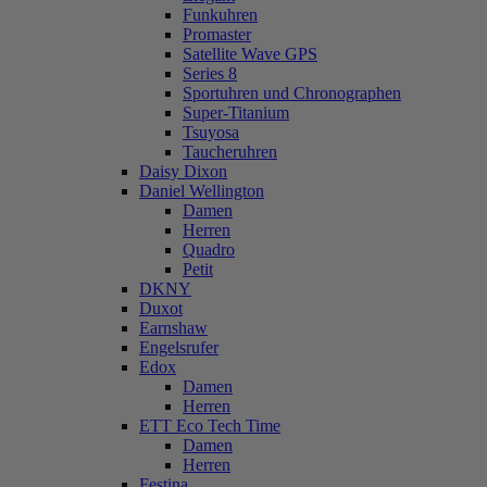
Funkuhren
Promaster
Satellite Wave GPS
Series 8
Sportuhren und Chronographen
Super-Titanium
Tsuyosa
Taucheruhren
Daisy Dixon
Daniel Wellington
Damen
Herren
Quadro
Petit
DKNY
Duxot
Earnshaw
Engelsrufer
Edox
Damen
Herren
ETT Eco Tech Time
Damen
Herren
Festina