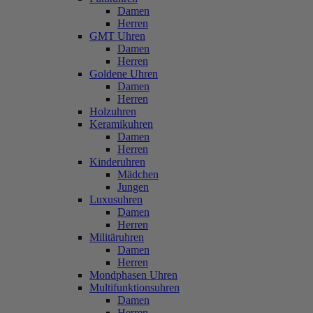
Damen
Herren
GMT Uhren
Damen
Herren
Goldene Uhren
Damen
Herren
Holzuhren
Keramikuhren
Damen
Herren
Kinderuhren
Mädchen
Jungen
Luxusuhren
Damen
Herren
Militäruhren
Damen
Herren
Mondphasen Uhren
Multifunktionsuhren
Damen
Herren