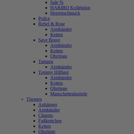
Sale %
HARIBO Kollektion
Herrenschmuck
Police
Rebel & Rose
Armbänder
Ketten
Save Brave
Armbänder
Ketten
Ohrringe
Tamaris
Armbänder
Tommy Hilfiger
Armbänder
Ketten
Ohrringe
Manschettenknöpfe
Themen
Anhänger
Armbänder
Charms
Fußkettchen
Ketten
Ohrringe