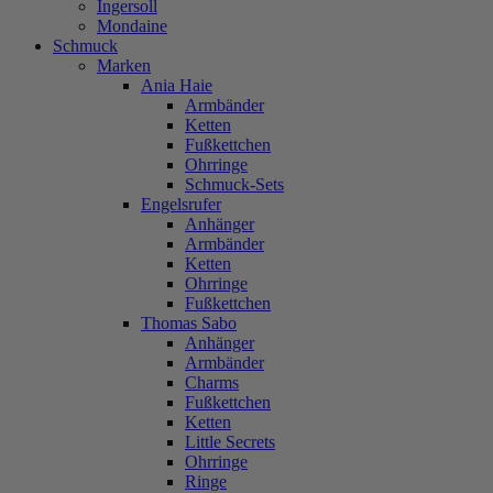
Ingersoll
Mondaine
Schmuck
Marken
Ania Haie
Armbänder
Ketten
Fußkettchen
Ohrringe
Schmuck-Sets
Engelsrufer
Anhänger
Armbänder
Ketten
Ohrringe
Fußkettchen
Thomas Sabo
Anhänger
Armbänder
Charms
Fußkettchen
Ketten
Little Secrets
Ohrringe
Ringe