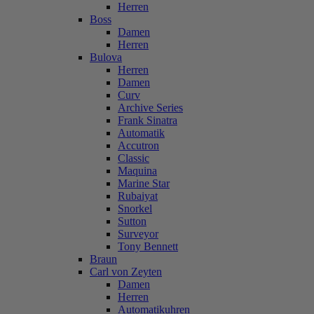
Herren
Boss
Damen
Herren
Bulova
Herren
Damen
Curv
Archive Series
Frank Sinatra
Automatik
Accutron
Classic
Maquina
Marine Star
Rubaiyat
Snorkel
Sutton
Surveyor
Tony Bennett
Braun
Carl von Zeyten
Damen
Herren
Automatikuhren