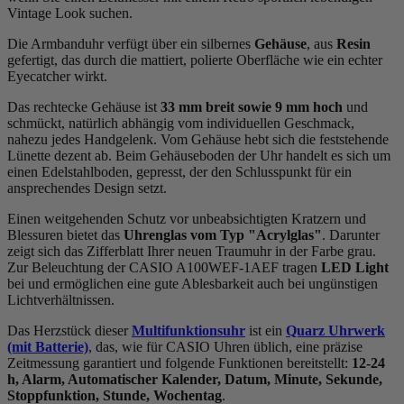
Vintage Look suchen.
Die Armbanduhr verfügt über ein silbernes
Gehäuse
, aus
Resin
gefertigt, das durch die
mattiert, poliert
e Oberfläche wie ein echter
Eyecatcher wirkt.
Das
rechteck
e Gehäuse ist
33 mm breit
sowie 9 mm hoch
und
schmückt, natürlich abhängig vom individuellen Geschmack,
nahezu jedes Handgelenk. Vom Gehäuse hebt sich die
feststehend
e
Lünette dezent ab. Beim Gehäuseboden der Uhr handelt es sich um
einen Edelstahlboden, gepresst, der den Schlusspunkt für ein
ansprechendes Design setzt.
Einen weitgehenden Schutz vor unbeabsichtigten Kratzern und
Blessuren bietet das
Uhrenglas vom Typ "Acrylglas"
. Darunter
zeigt sich das Zifferblatt Ihrer neuen Traumuhr in der Farbe
grau
.
Zur Beleuchtung der CASIO A100WEF-1AEF tragen
LED Light
bei und ermöglichen eine gute Ablesbarkeit auch bei ungünstigen
Lichtverhältnissen.
Das Herzstück dieser
Multifunktionsuhr
ist ein
Quarz Uhrwerk
(mit Batterie)
, das, wie für CASIO Uhren üblich, eine präzise
Zeitmessung garantiert und folgende Funktionen bereitstellt:
12-24
h, Alarm, Automatischer Kalender, Datum, Minute, Sekunde,
Stoppfunktion, Stunde, Wochentag
.