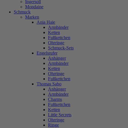
Ingersoll
Mondaine
Schmuck
Marken
Ania Haie
Armbänder
Ketten
Fußkettchen
Ohrringe
Schmuck-Sets
Engelsrufer
Anhänger
Armbänder
Ketten
Ohrringe
Fußkettchen
Thomas Sabo
Anhänger
Armbänder
Charms
Fußkettchen
Ketten
Little Secrets
Ohrringe
Ringe