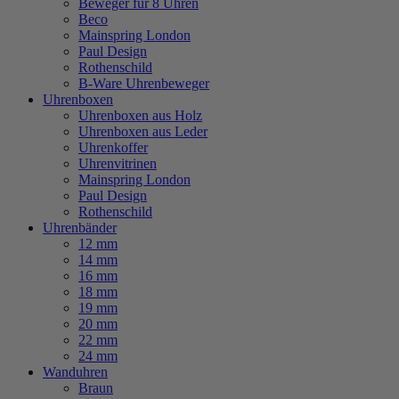
Beweger für 8 Uhren
Beco
Mainspring London
Paul Design
Rothenschild
B-Ware Uhrenbeweger
Uhrenboxen
Uhrenboxen aus Holz
Uhrenboxen aus Leder
Uhrenkoffer
Uhrenvitrinen
Mainspring London
Paul Design
Rothenschild
Uhrenbänder
12 mm
14 mm
16 mm
18 mm
19 mm
20 mm
22 mm
24 mm
Wanduhren
Braun