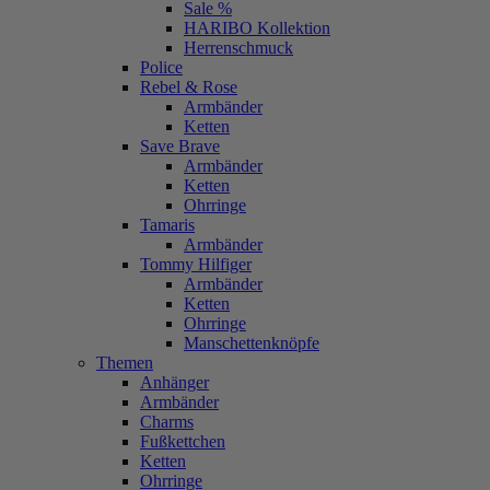
Sale %
HARIBO Kollektion
Herrenschmuck
Police
Rebel & Rose
Armbänder
Ketten
Save Brave
Armbänder
Ketten
Ohrringe
Tamaris
Armbänder
Tommy Hilfiger
Armbänder
Ketten
Ohrringe
Manschettenknöpfe
Themen
Anhänger
Armbänder
Charms
Fußkettchen
Ketten
Ohrringe