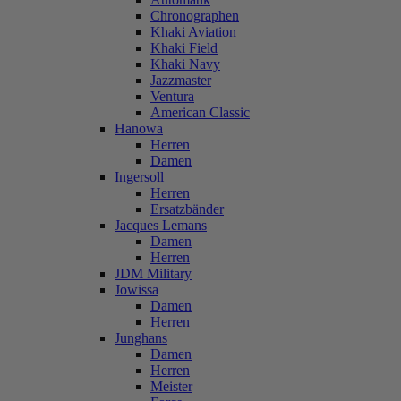
Chronographen
Khaki Aviation
Khaki Field
Khaki Navy
Jazzmaster
Ventura
American Classic
Hanowa
Herren
Damen
Ingersoll
Herren
Ersatzbänder
Jacques Lemans
Damen
Herren
JDM Military
Jowissa
Damen
Herren
Junghans
Damen
Herren
Meister