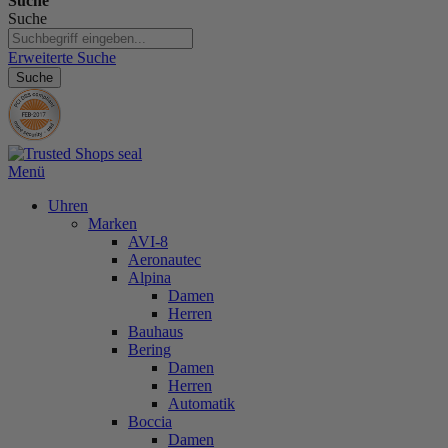
Suche
Suche
Erweiterte Suche
Suche
Menü
Uhren
Marken
AVI-8
Aeronautec
Alpina
Damen
Herren
Bauhaus
Bering
Damen
Herren
Automatik
Boccia
Damen