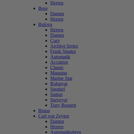
Herren
Boss
Damen
Herren
Bulova
Herren
Damen
Curv
Archive Series
Frank Sinatra
Automatik
Accutron
Classic
Maquina
Marine Star
Rubaiyat
Snorkel
Sutton
Surveyor
Tony Bennett
Braun
Carl von Zeyten
Damen
Herren
Automatikuhren