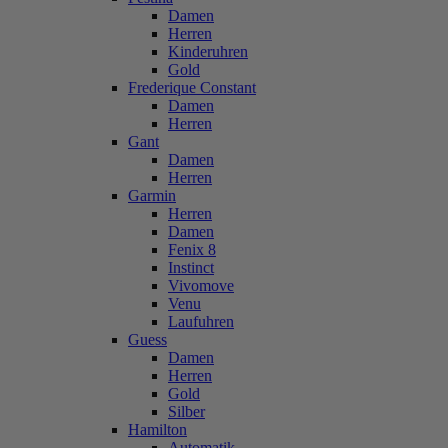
Damen
Herren
Kinderuhren
Gold
Frederique Constant
Damen
Herren
Gant
Damen
Herren
Garmin
Herren
Damen
Fenix 8
Instinct
Vivomove
Venu
Laufuhren
Guess
Damen
Herren
Gold
Silber
Hamilton
Automatik