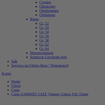
Creolen
Ohrstecker
Ohrklemmen
Ohrhänger
Ringe
Gr. 52
Gr. 50
Gr. 54
Gr. 56
Gr. 58
Gr. 62
Gr. 64
Herrenschmuck
Schmuck Geschenk-Sets
Sale
Services im Uhren-Shop | Timeshop24
Konto
Home
Uhren
Casio
Casio A100WEF-1AEF Vintage Unisex Uhr 33mm