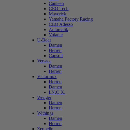
Canteen
CEO Tech
Maverick
Yamaha Factory Racing
CEO Adesso
Automatik
Volante
U-Boat
Damen
Herren
Capsoil
Versace
Damen
Herren
Victorinox
Herren
Damen
I.N.O.X.
Wenger
Damen
Herren
Withings
Damen
Herren
Zeppelin