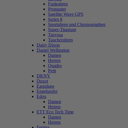
Funkuhren
Promaster
Satellite Wave GPS
Series 8
Sportuhren und Chronographen
Super-Titanium
Tsuyosa
Taucheruhren
Daisy Dixon
Daniel Wellington
Damen
Herren
Quadro
Petit
DKNY
Duxot
Earnshaw
Engelsrufer
Edox
Damen
Herren
ETT Eco Tech Time
Damen
Herren
Festina