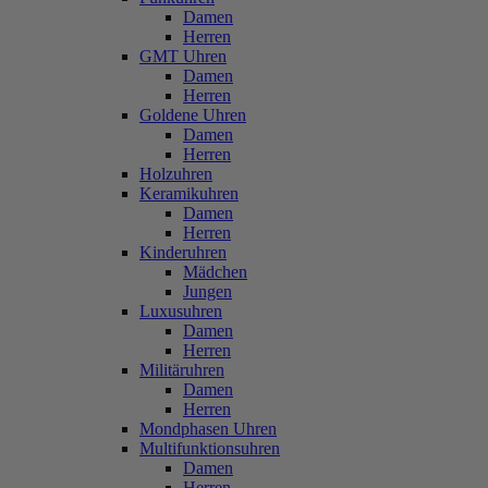
Damen
Herren
GMT Uhren
Damen
Herren
Goldene Uhren
Damen
Herren
Holzuhren
Keramikuhren
Damen
Herren
Kinderuhren
Mädchen
Jungen
Luxusuhren
Damen
Herren
Militäruhren
Damen
Herren
Mondphasen Uhren
Multifunktionsuhren
Damen
Herren