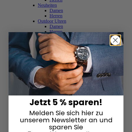
Neuheiten
Damen
Herren
Outdoor Uhren
Damen
Herren
Schweizer Uhren
Damen
Herren
Skelettuhren
Damen
Herren
Smartwatches
Damen
Herren
Solaruhren
Herren
Damen
Jetzt 5 % sparen!
Sportuhren
Damen
Melden Sie sich hier zu
Herren
Swarovski & Edelsteine
unserem Newsletter an und
Damen
sparen Sie
Herren