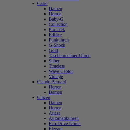
Casio
Damen
Herren
Baby-G
Collection
Pro-Trek
Edifice
Funkuhren
G-Shock
Gold
Taschenrechner-Uhren
Silber
Timeless
Wave Ceptor
Vintage
Claude Bernard
Herren
Damen
Citizen
Damen
Herren
Attesa
Automatikuhren
Eco-Drive Uhren
Elegant