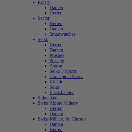
Rotary
Damen
Herren
Sector
Herren
Damen
Smartwatches
Seiko
Herren
Damen
Prospex
Presage
Astron
Seiko 5 Sports
Conceptual Series
Kinetic
Solar
Ersatzbänder
Spinnaker
Swiss Alpine Military
Herren
Damen
Swiss Military by Chrono
Damen
Herren