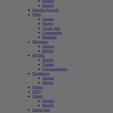
Damen
Herren
Maurice Lacroix
Mido
Damen
Herren
Ocean Star
Commander
Multifort
Mondaine
Damen
Herren
MVMT
Herren
Damen
Chronographen
Nordgreen
Damen
Herren
Nubeo
OPS!
Orient
Damen
Herren
Orient Star