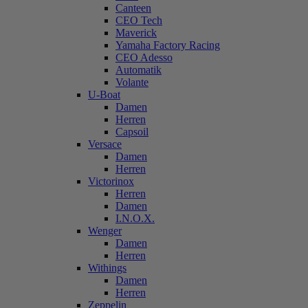
Canteen
CEO Tech
Maverick
Yamaha Factory Racing
CEO Adesso
Automatik
Volante
U-Boat
Damen
Herren
Capsoil
Versace
Damen
Herren
Victorinox
Herren
Damen
I.N.O.X.
Wenger
Damen
Herren
Withings
Damen
Herren
Zeppelin