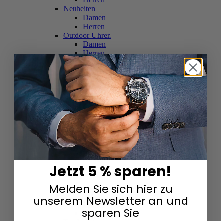
Neuheiten
Damen
Herren
Outdoor Uhren
Damen
Herren
Schweizer Uhren
Damen
Herren
Skelettuhren
Damen
Herren
Smartwatches
Damen
Herren
Solaruhren
Herren
Damen
Jetzt 5 % sparen!
Sportuhren
Damen
Melden Sie sich hier zu
Herren
Swarovski & Edelsteine
unserem Newsletter an und
Damen
sparen Sie
Herren