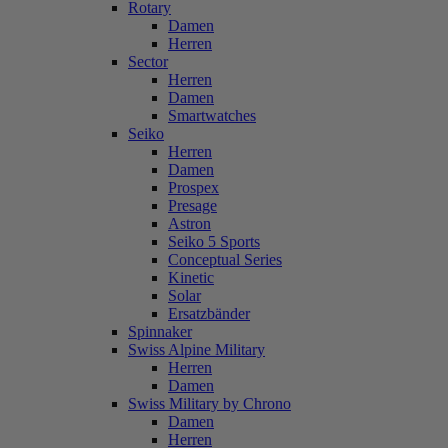
Rotary
Damen
Herren
Sector
Herren
Damen
Smartwatches
Seiko
Herren
Damen
Prospex
Presage
Astron
Seiko 5 Sports
Conceptual Series
Kinetic
Solar
Ersatzbänder
Spinnaker
Swiss Alpine Military
Herren
Damen
Swiss Military by Chrono
Damen
Herren