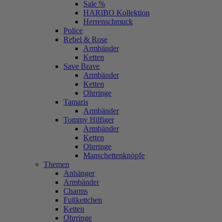
Sale %
HARIBO Kollektion
Herrenschmuck
Police
Rebel & Rose
Armbänder
Ketten
Save Brave
Armbänder
Ketten
Ohrringe
Tamaris
Armbänder
Tommy Hilfiger
Armbänder
Ketten
Ohrringe
Manschettenknöpfe
Themen
Anhänger
Armbänder
Charms
Fußkettchen
Ketten
Ohrringe