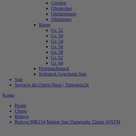
Creolen
Ohrstecker
Ohrklemmen
Ohrhänger
Ringe
Gr. 52
Gr. 50
Gr. 54
Gr. 56
Gr. 58
Gr. 62
Gr. 64
Herrenschmuck
Schmuck Geschenk-Sets
Sale
Services im Uhren-Shop | Timeshop24
Konto
Home
Uhren
Bulova
Bulova 98R234 Marine Star Damenuhr 32mm 10ATM