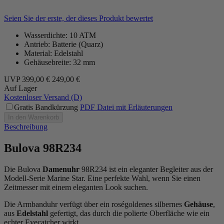
Seien Sie der erste, der dieses Produkt bewertet
Wasserdichte: 10 ATM
Antrieb: Batterie (Quarz)
Material: Edelstahl
Gehäusebreite: 32 mm
UVP
399,00 €
249,00 €
Auf Lager
Kostenloser Versand (D)
Gratis Bandkürzung
PDF Datei mit Erläuterungen
In den Warenkorb
Beschreibung
Bulova 98R234
Die Bulova
Damenuhr
98R234 ist ein eleganter Begleiter aus der
Modell-Serie Marine Star. Eine perfekte Wahl, wenn Sie einen
Zeitmesser mit einem eleganten Look suchen.
Die Armbanduhr verfügt über ein roségoldenes silbernes
Gehäuse
,
aus
Edelstahl
gefertigt, das durch die
poliert
e Oberfläche wie ein
echter Eyecatcher wirkt.