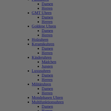
Damen
Herren
GMT Uhren
Damen
Herren
Goldene Uhren
Damen
Herren
Holzuhren
Keramikuhren
Damen
Herren
Kinderuhren
Mädchen
Jungen
Luxusuhren
Damen
Herren
Militäruhren
Damen
Herren
Mondphasen Uhren
Multifunktionsuhren
Damen
Herren