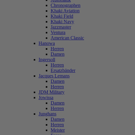
Chronographen
Khaki Aviation
Khaki Field
Khaki Navy
Jazzmaster
Ventura
American Classic
Hanowa
Herren
Damen
Ingersoll
Herren
Ersatzbänder
Jacques Lemans
Damen
Herren
JDM Military
Jowissa
Damen
Herren
Junghans
Damen
Herren
Meister