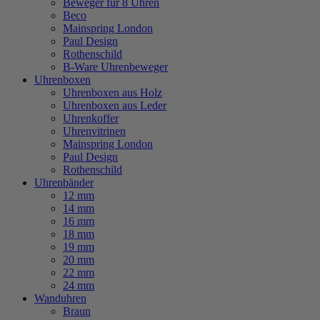
Beweger für 8 Uhren
Beco
Mainspring London
Paul Design
Rothenschild
B-Ware Uhrenbeweger
Uhrenboxen
Uhrenboxen aus Holz
Uhrenboxen aus Leder
Uhrenkoffer
Uhrenvitrinen
Mainspring London
Paul Design
Rothenschild
Uhrenbänder
12 mm
14 mm
16 mm
18 mm
19 mm
20 mm
22 mm
24 mm
Wanduhren
Braun