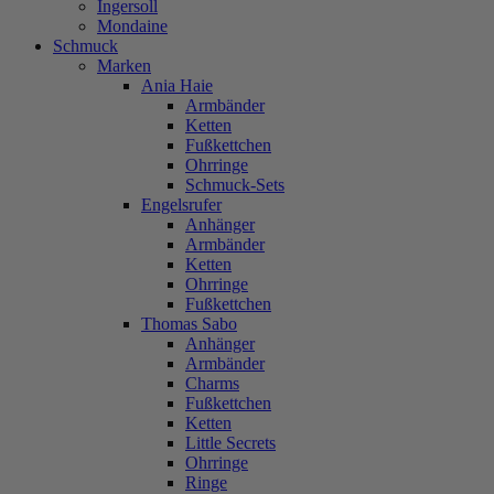
Ingersoll
Mondaine
Schmuck
Marken
Ania Haie
Armbänder
Ketten
Fußkettchen
Ohrringe
Schmuck-Sets
Engelsrufer
Anhänger
Armbänder
Ketten
Ohrringe
Fußkettchen
Thomas Sabo
Anhänger
Armbänder
Charms
Fußkettchen
Ketten
Little Secrets
Ohrringe
Ringe