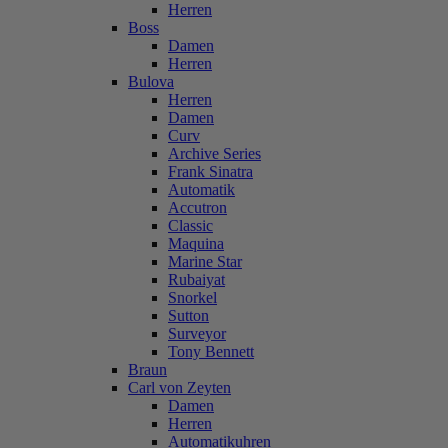
Herren
Boss
Damen
Herren
Bulova
Herren
Damen
Curv
Archive Series
Frank Sinatra
Automatik
Accutron
Classic
Maquina
Marine Star
Rubaiyat
Snorkel
Sutton
Surveyor
Tony Bennett
Braun
Carl von Zeyten
Damen
Herren
Automatikuhren