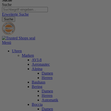
Suche
Suche
Erweiterte Suche
Suche
Menü
Uhren
Marken
AVI-8
Aeronautec
Alpina
Damen
Herren
Bauhaus
Bering
Damen
Herren
Automatik
Boccia
Damen