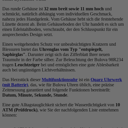
Das
rund
e Gehäuse ist
32 mm breit
sowie 11 mm hoch
und
schmückt, natürlich abhängig vom individuellen Geschmack,
nahezu jedes Handgelenk. Vom Gehäuse hebt sich die
feststehend
e
Lünette dezent ab. Beim Gehäuseboden der Uhr handelt es sich um
einen Edelstahlboden, verschraubt, der den Schlusspunkt für ein
ansprechendes Design setzt.
Einen weitgehenden Schutz vor unbeabsichtigten Kratzern und
Blessuren bietet das
Uhrenglas vom Typ "entspiegelt,
Saphirglas"
. Darunter zeigt sich das Zifferblatt Ihrer neuen
Traumuhr in der Farbe
silber
. Zur Beleuchtung der Bulova 98R234
tragen
Leuchtzeiger
bei und ermöglichen eine gute Ablesbarkeit
auch bei ungünstigen Lichtverhältnissen.
Das Herzstück dieser
Multifunktionsuhr
ist ein
Quarz Uhrwerk
(mit Batterie)
, das, wie für Bulova Uhren üblich, eine präzise
Zeitmessung garantiert und folgende Funktionen bereitstellt:
Datum, Minute, Sekunde, Stunde
.
Eine gute Alltagstauglichkeit sichert die Wasserdichtigkeit von
10
ATM (Prüfdruck)
, wie Sie der nachfolgenden Liste entnehmen
können: