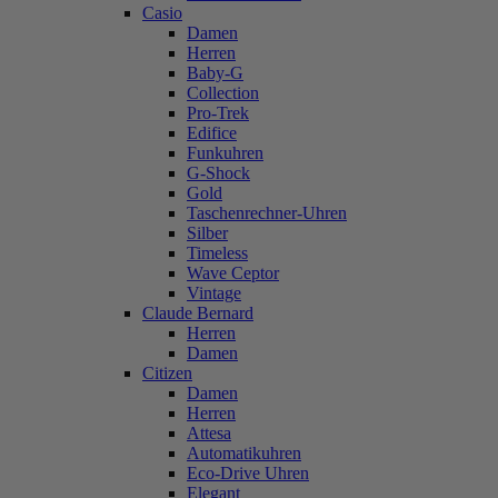
Casio
Damen
Herren
Baby-G
Collection
Pro-Trek
Edifice
Funkuhren
G-Shock
Gold
Taschenrechner-Uhren
Silber
Timeless
Wave Ceptor
Vintage
Claude Bernard
Herren
Damen
Citizen
Damen
Herren
Attesa
Automatikuhren
Eco-Drive Uhren
Elegant