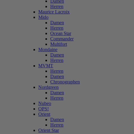
Damen
Herren
Maurice Lacroix
Mido
Damen
Herren
Ocean Star
Commander
Multifort
Mondaine
Damen
Herren
MVMT
Herren
Damen
Chronographen
Nordgreen
Damen
Herren
Nubeo
OPS!
Orient
Damen
Herren
Orient Star