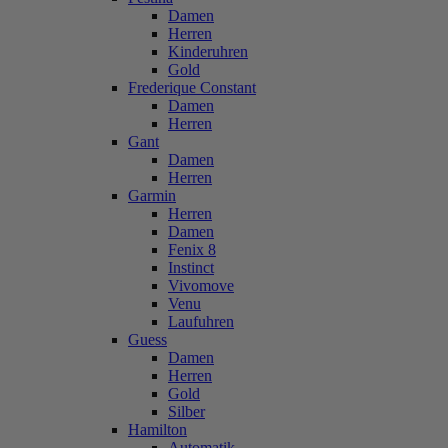
Damen
Herren
Kinderuhren
Gold
Frederique Constant
Damen
Herren
Gant
Damen
Herren
Garmin
Herren
Damen
Fenix 8
Instinct
Vivomove
Venu
Laufuhren
Guess
Damen
Herren
Gold
Silber
Hamilton
Automatik