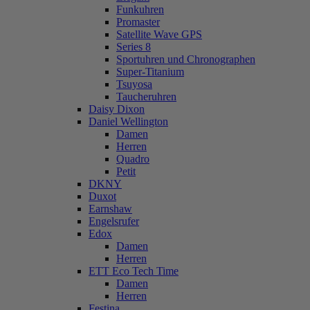
Funkuhren
Promaster
Satellite Wave GPS
Series 8
Sportuhren und Chronographen
Super-Titanium
Tsuyosa
Taucheruhren
Daisy Dixon
Daniel Wellington
Damen
Herren
Quadro
Petit
DKNY
Duxot
Earnshaw
Engelsrufer
Edox
Damen
Herren
ETT Eco Tech Time
Damen
Herren
Festina