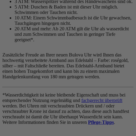
3 ATM: Wasserspritzer während des Händewaschens sind ok.
5 ATM: Duschen & Baden ist mit dieser Uhr möglich.
Schwimmen oder Tauchen nicht.
10 ATM: Einem Schwimmbadbesuch ist die Uhr gewachsen,
Tauchgängen hingegen nicht.
20 ATM und mehr: Ab 20 ATM gilt die Uhr als wasserdicht
und zum Schwimmen und Tauchen in geringer Tiefe
geeignet*.
Zusätzliche Freude an Ihrer neuen Bulova Uhr wird Ihnen das
hochwertig verarbeitete Armband aus Edelstahl – Farbe:
roségold,
silber
– mit Faltschließe bereiten. Das Edelstahl-Armband bietet
einen hohen Tragekomfort und kann bis zu einem maximalen
Handgelenkumfang von 180 mm getragen werden.
*Wasserdichtigkeit ist keine bleibende Eigenschaft und muss bei
entsprechender Nutzung regelmäßig und
fachgerecht überprüft
werden. Bei Uhren mit verschraubten Drückern und / oder
verschraubter Krone ist darauf zu achten, dass diese auch handfest
verschraubt ist damit die Uhr überhaupt Wasserdicht sein kann.
Weitere Informationen finden Sie in unseren
Pflege-Tipps
.