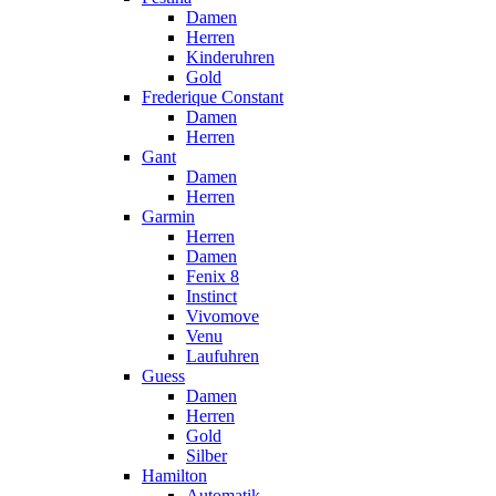
Damen
Herren
Kinderuhren
Gold
Frederique Constant
Damen
Herren
Gant
Damen
Herren
Garmin
Herren
Damen
Fenix 8
Instinct
Vivomove
Venu
Laufuhren
Guess
Damen
Herren
Gold
Silber
Hamilton
Automatik