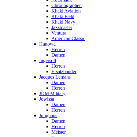
Chronographen
Khaki Aviation
Khaki Field
Khaki Navy
Jazzmaster
Ventura
American Classic
Hanowa
Herren
Damen
Ingersoll
Herren
Ersatzbänder
Jacques Lemans
Damen
Herren
JDM Military
Jowissa
Damen
Herren
Junghans
Damen
Herren
Meister