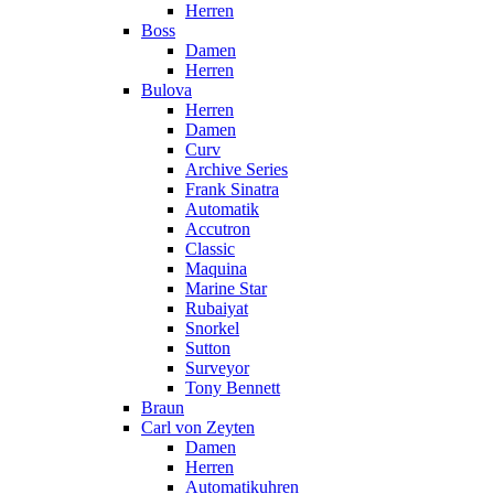
Herren
Boss
Damen
Herren
Bulova
Herren
Damen
Curv
Archive Series
Frank Sinatra
Automatik
Accutron
Classic
Maquina
Marine Star
Rubaiyat
Snorkel
Sutton
Surveyor
Tony Bennett
Braun
Carl von Zeyten
Damen
Herren
Automatikuhren