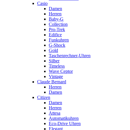
Casio
Damen
Herren
Baby-G
Collection
Pro-Trek
Edifice
Funkuhren
G-Shock
Gold
Taschenrechner-Uhren
Silber
Timeless
Wave Ceptor
Vintage
Claude Bernard
Herren
Damen
Citizen
Damen
Herren
Attesa
Automatikuhren
Eco-Drive Uhren
Elegant