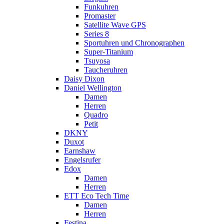
Funkuhren
Promaster
Satellite Wave GPS
Series 8
Sportuhren und Chronographen
Super-Titanium
Tsuyosa
Taucheruhren
Daisy Dixon
Daniel Wellington
Damen
Herren
Quadro
Petit
DKNY
Duxot
Earnshaw
Engelsrufer
Edox
Damen
Herren
ETT Eco Tech Time
Damen
Herren
Festina