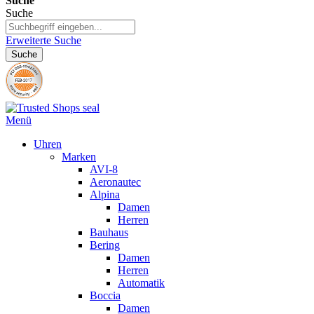
Suche
Suche
Erweiterte Suche
Suche
Menü
Uhren
Marken
AVI-8
Aeronautec
Alpina
Damen
Herren
Bauhaus
Bering
Damen
Herren
Automatik
Boccia
Damen