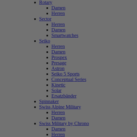
Rotary
Damen
Herren
Sector
Herren
Damen
Smartwatches
Seiko
Herren
Damen
Prospex
Presage
Astron
Seiko 5 Sports
Conceptual Series
Kinetic
Solar
Ersatzbänder
Spinnaker
Swiss Alpine Military
Herren
Damen
Swiss Military by Chrono
Damen
Herren