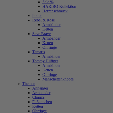
Sale %
HARIBO Kollektion
Herrenschmuck
Police
Rebel & Rose
Armbänder
Ketten
Save Brave
Armbänder
Ketten
Ohrringe
Tamaris
Armbänder
Tommy Hilfiger
Armbänder
Ketten
Ohrringe
Manschettenknöpfe
Themen
Anhänger
Armbänder
Charms
Fußkettchen
Ketten
Ohrringe