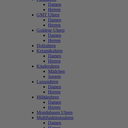
Damen
Herren
GMT Uhren
Damen
Herren
Goldene Uhren
Damen
Herren
Holzuhren
Keramikuhren
Damen
Herren
Kinderuhren
Mädchen
Jungen
Luxusuhren
Damen
Herren
Militäruhren
Damen
Herren
Mondphasen Uhren
Multifunktionsuhren
Damen
Herren