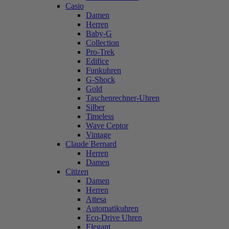
Casio
Damen
Herren
Baby-G
Collection
Pro-Trek
Edifice
Funkuhren
G-Shock
Gold
Taschenrechner-Uhren
Silber
Timeless
Wave Ceptor
Vintage
Claude Bernard
Herren
Damen
Citizen
Damen
Herren
Attesa
Automatikuhren
Eco-Drive Uhren
Elegant