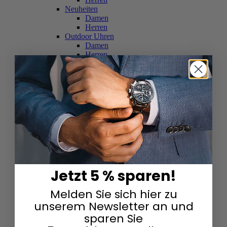
Neuheiten
Damen
Herren
Outdoor Uhren
Damen
Herren
Schweizer Uhren
Damen
Herren
Skelettuhren
Damen
Herren
Smartwatches
Damen
Herren
Solaruhren
Herren
Damen
Jetzt 5 % sparen!
Sportuhren
Damen
Melden Sie sich hier zu
Herren
Swarovski & Edelsteine
unserem Newsletter an und
Damen
sparen Sie
Herren