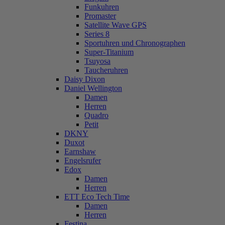
Funkuhren
Promaster
Satellite Wave GPS
Series 8
Sportuhren und Chronographen
Super-Titanium
Tsuyosa
Taucheruhren
Daisy Dixon
Daniel Wellington
Damen
Herren
Quadro
Petit
DKNY
Duxot
Earnshaw
Engelsrufer
Edox
Damen
Herren
ETT Eco Tech Time
Damen
Herren
Festina