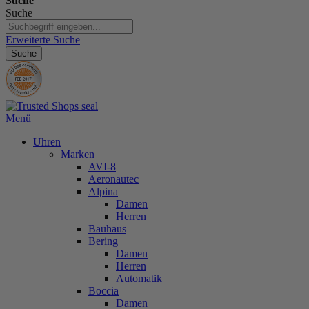
Suche
Suche
Erweiterte Suche
Suche
Menü
Uhren
Marken
AVI-8
Aeronautec
Alpina
Damen
Herren
Bauhaus
Bering
Damen
Herren
Automatik
Boccia
Damen