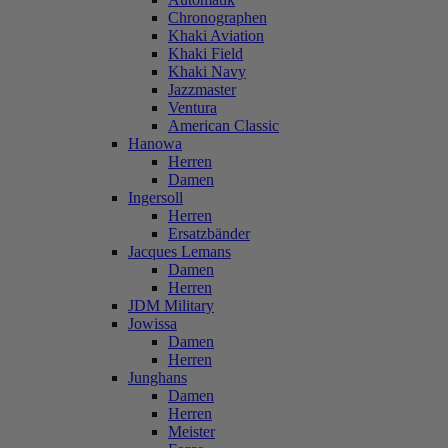
Chronographen
Khaki Aviation
Khaki Field
Khaki Navy
Jazzmaster
Ventura
American Classic
Hanowa
Herren
Damen
Ingersoll
Herren
Ersatzbänder
Jacques Lemans
Damen
Herren
JDM Military
Jowissa
Damen
Herren
Junghans
Damen
Herren
Meister