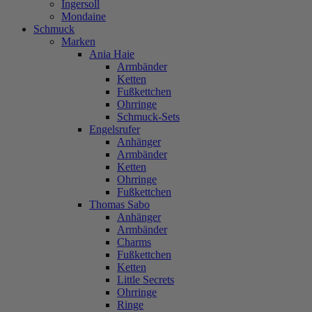
Ingersoll
Mondaine
Schmuck
Marken
Ania Haie
Armbänder
Ketten
Fußkettchen
Ohrringe
Schmuck-Sets
Engelsrufer
Anhänger
Armbänder
Ketten
Ohrringe
Fußkettchen
Thomas Sabo
Anhänger
Armbänder
Charms
Fußkettchen
Ketten
Little Secrets
Ohrringe
Ringe