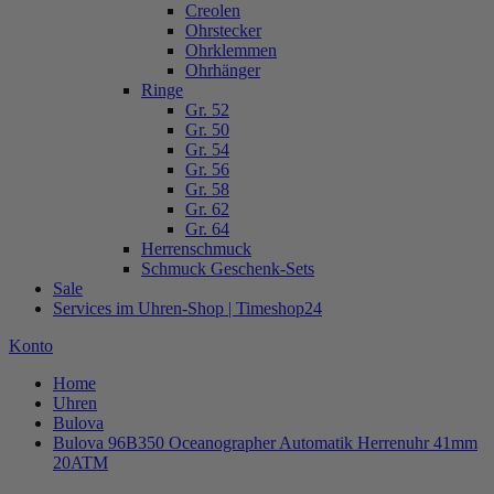
Creolen
Ohrstecker
Ohrklemmen
Ohrhänger
Ringe
Gr. 52
Gr. 50
Gr. 54
Gr. 56
Gr. 58
Gr. 62
Gr. 64
Herrenschmuck
Schmuck Geschenk-Sets
Sale
Services im Uhren-Shop | Timeshop24
Konto
Home
Uhren
Bulova
Bulova 96B350 Oceanographer Automatik Herrenuhr 41mm
20ATM