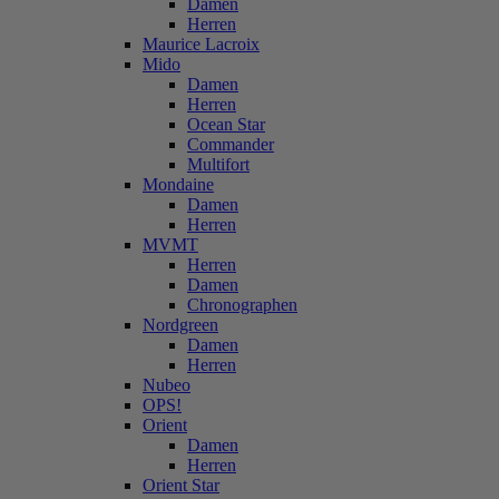
Damen
Herren
Maurice Lacroix
Mido
Damen
Herren
Ocean Star
Commander
Multifort
Mondaine
Damen
Herren
MVMT
Herren
Damen
Chronographen
Nordgreen
Damen
Herren
Nubeo
OPS!
Orient
Damen
Herren
Orient Star