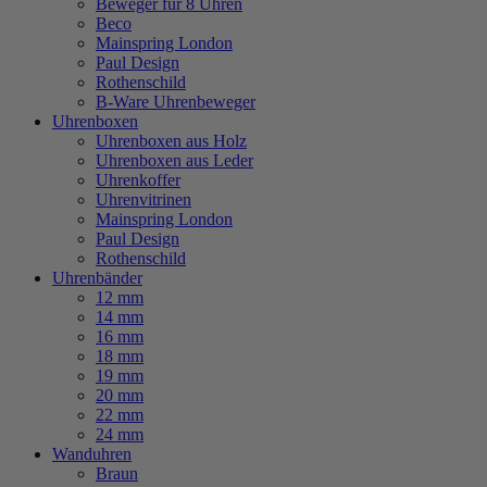
Beweger für 8 Uhren
Beco
Mainspring London
Paul Design
Rothenschild
B-Ware Uhrenbeweger
Uhrenboxen
Uhrenboxen aus Holz
Uhrenboxen aus Leder
Uhrenkoffer
Uhrenvitrinen
Mainspring London
Paul Design
Rothenschild
Uhrenbänder
12 mm
14 mm
16 mm
18 mm
19 mm
20 mm
22 mm
24 mm
Wanduhren
Braun