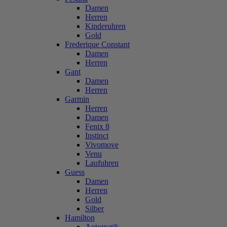
Damen
Herren
Kinderuhren
Gold
Frederique Constant
Damen
Herren
Gant
Damen
Herren
Garmin
Herren
Damen
Fenix 8
Instinct
Vivomove
Venu
Laufuhren
Guess
Damen
Herren
Gold
Silber
Hamilton
Automatik