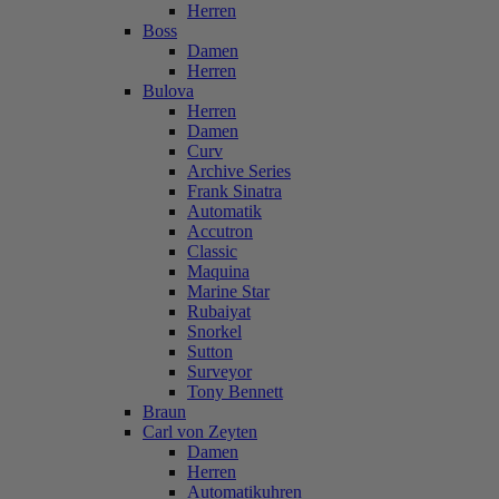
Herren
Boss
Damen
Herren
Bulova
Herren
Damen
Curv
Archive Series
Frank Sinatra
Automatik
Accutron
Classic
Maquina
Marine Star
Rubaiyat
Snorkel
Sutton
Surveyor
Tony Bennett
Braun
Carl von Zeyten
Damen
Herren
Automatikuhren