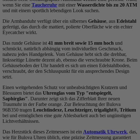
wenn Sie eine
Taucheruhr
mit einer
Wasserdichte bis zu 20 ATM
und mit einem sportlich lebendigen Look suchen.
Die Armbanduhr verfügt über ein silbernes
Gehäuse
, aus
Edelstahl
gefertigt, das durch die
mattiert, poliert
e Oberfläche wie ein echter
Eyecatcher wirkt.
Das
rund
e Gehäuse ist
41 mm breit
sowie 15 mm hoch
und
schmückt, natürlich abhängig vom individuellen Geschmack,
nahezu jedes Handgelenk. Vom Gehäuse hebt sich die
drehbar,
linksseitig
e Lünette dezent ab, ebenso die
verschraubt
e Krone. Beim
Gehäuseboden der Uhr handelt es sich um einen Edelstahlboden,
verschraubt, der den Schlusspunkt für ein ansprechendes Design
setzt.
Einen weitgehenden Schutz vor unbeabsichtigten Kratzern und
Blessuren bietet das
Uhrenglas vom Typ "entspiegelt,
Saphirglas"
. Darunter zeigt sich das Zifferblatt Ihrer neuen
Traumuhr in der Farbe
orange
. Zur Beleuchtung der Bulova
96B350 tragen
Leuchtindexe, Leuchtzeiger, trigalight®, Tritium
bei und ermöglichen eine gute Ablesbarkeit auch bei ungünstigen
Lichtverhältnissen.
Das Herzstück dieses Zeitmessers ist ein
Automatik Uhrwerk
, das,
wie für Bulova Uhren üblich, eine präzise Zeitmessung garantiert