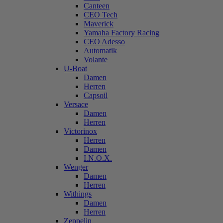
Canteen
CEO Tech
Maverick
Yamaha Factory Racing
CEO Adesso
Automatik
Volante
U-Boat
Damen
Herren
Capsoil
Versace
Damen
Herren
Victorinox
Herren
Damen
I.N.O.X.
Wenger
Damen
Herren
Withings
Damen
Herren
Zeppelin