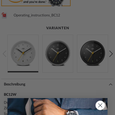
Operating_instructions_BC12
VARIANTEN
Beschreibung
BC12W
Der klassische Wecker BC12W verfügt über ein gut ablesbares
Zifferblatt mit dem ikonischen gelben Sekundenzeiger, der zum
Synonym für das preisgekrönte Design von Braun geworden ist.