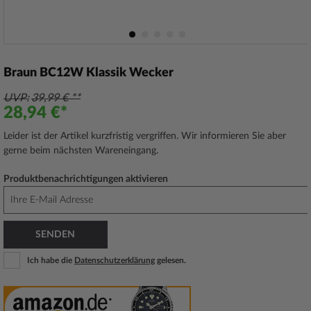
Zum
Anfang
Braun BC12W Klassik Wecker
der
Bildergalerie
UVP
39,99 €
springen
28,94 €
Leider ist der Artikel kurzfristig vergriffen. Wir informieren Sie aber
gerne beim nächsten Wareneingang.
Produktbenachrichtigungen aktivieren
SENDEN
Ich habe die
Datenschutzerklärung
gelesen.