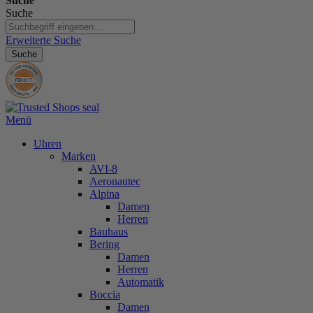
Suche
Suche
Erweiterte Suche
Suche
Menü
Uhren
Marken
AVI-8
Aeronautec
Alpina
Damen
Herren
Bauhaus
Bering
Damen
Herren
Automatik
Boccia
Damen