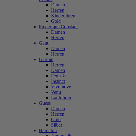
Damen
Herren
Kinderuhren
Gold
Frederique Constant
Damen
Herren
Gant
Damen
Herren
Garmin
Herren
Damen
Fenix 8
Instinct
Vivomove
Venu
Laufuhren
Guess
Damen
Herren
Gold
Silber
Hamilton
Automatik