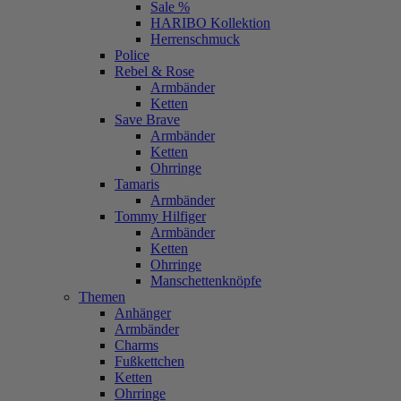
Sale %
HARIBO Kollektion
Herrenschmuck
Police
Rebel & Rose
Armbänder
Ketten
Save Brave
Armbänder
Ketten
Ohrringe
Tamaris
Armbänder
Tommy Hilfiger
Armbänder
Ketten
Ohrringe
Manschettenknöpfe
Themen
Anhänger
Armbänder
Charms
Fußkettchen
Ketten
Ohrringe