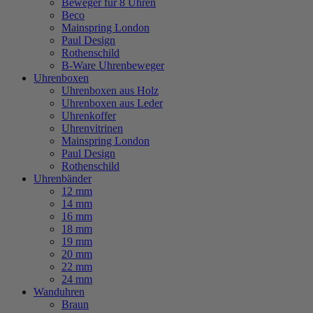
Beweger für 8 Uhren
Beco
Mainspring London
Paul Design
Rothenschild
B-Ware Uhrenbeweger
Uhrenboxen
Uhrenboxen aus Holz
Uhrenboxen aus Leder
Uhrenkoffer
Uhrenvitrinen
Mainspring London
Paul Design
Rothenschild
Uhrenbänder
12 mm
14 mm
16 mm
18 mm
19 mm
20 mm
22 mm
24 mm
Wanduhren
Braun