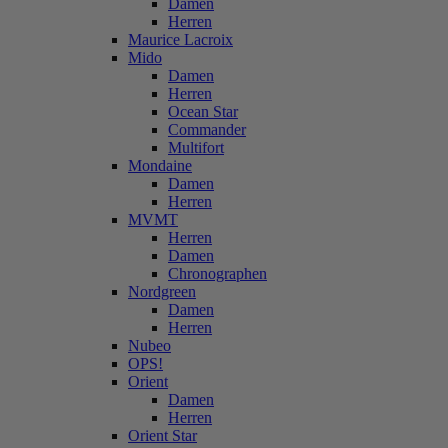
Damen
Herren
Maurice Lacroix
Mido
Damen
Herren
Ocean Star
Commander
Multifort
Mondaine
Damen
Herren
MVMT
Herren
Damen
Chronographen
Nordgreen
Damen
Herren
Nubeo
OPS!
Orient
Damen
Herren
Orient Star