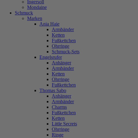
Ingersoll
Mondaine
Schmuck
Marken
Ania Haie
Armbänder
Ketten
Fußkettchen
Ohrringe
Schmuck-Sets
Engelsrufer
Anhänger
Armbänder
Ketten
Ohrringe
Fußkettchen
Thomas Sabo
Anhänger
Armbänder
Charms
Fußkettchen
Ketten
Little Secrets
Ohrringe
Ringe