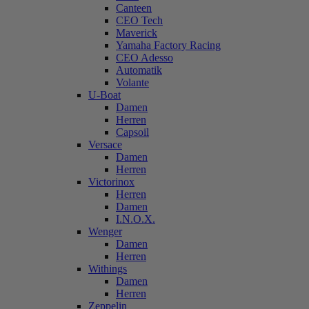
Canteen
CEO Tech
Maverick
Yamaha Factory Racing
CEO Adesso
Automatik
Volante
U-Boat
Damen
Herren
Capsoil
Versace
Damen
Herren
Victorinox
Herren
Damen
I.N.O.X.
Wenger
Damen
Herren
Withings
Damen
Herren
Zeppelin