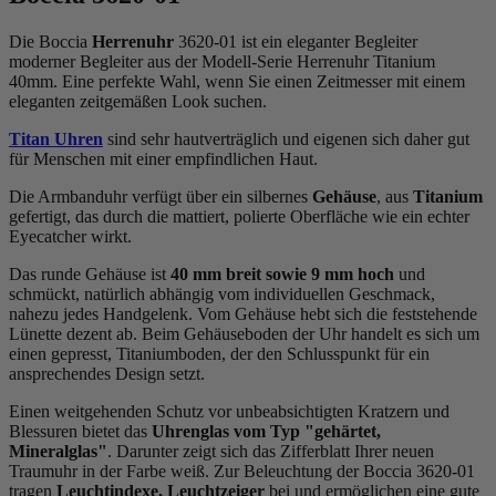
Die Boccia
Herrenuhr
3620-01 ist ein eleganter Begleiter
moderner Begleiter aus der Modell-Serie Herrenuhr Titanium
40mm. Eine perfekte Wahl, wenn Sie einen Zeitmesser mit einem
eleganten zeitgemäßen Look suchen.
Titan Uhren
sind sehr hautverträglich und eigenen sich daher gut
für Menschen mit einer empfindlichen Haut.
Die Armbanduhr verfügt über ein silbernes
Gehäuse
, aus
Titanium
gefertigt, das durch die
mattiert, poliert
e Oberfläche wie ein echter
Eyecatcher wirkt.
Das
rund
e Gehäuse ist
40 mm breit
sowie 9 mm hoch
und
schmückt, natürlich abhängig vom individuellen Geschmack,
nahezu jedes Handgelenk. Vom Gehäuse hebt sich die
feststehend
e
Lünette dezent ab. Beim Gehäuseboden der Uhr handelt es sich um
einen gepresst, Titaniumboden, der den Schlusspunkt für ein
ansprechendes Design setzt.
Einen weitgehenden Schutz vor unbeabsichtigten Kratzern und
Blessuren bietet das
Uhrenglas vom Typ "gehärtet,
Mineralglas"
. Darunter zeigt sich das Zifferblatt Ihrer neuen
Traumuhr in der Farbe
weiß
. Zur Beleuchtung der Boccia 3620-01
tragen
Leuchtindexe, Leuchtzeiger
bei und ermöglichen eine gute