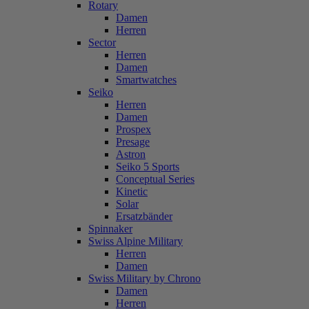
Rotary
Damen
Herren
Sector
Herren
Damen
Smartwatches
Seiko
Herren
Damen
Prospex
Presage
Astron
Seiko 5 Sports
Conceptual Series
Kinetic
Solar
Ersatzbänder
Spinnaker
Swiss Alpine Military
Herren
Damen
Swiss Military by Chrono
Damen
Herren