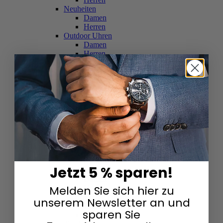
Neuheiten
Damen
Herren
Outdoor Uhren
Damen
Herren
Schweizer Uhren
Damen
Herren
Skelettuhren
Damen
Herren
Smartwatches
Damen
Herren
Solaruhren
Herren
Damen
Jetzt 5 % sparen!
Sportuhren
Damen
Melden Sie sich hier zu
Herren
Swarovski & Edelsteine
unserem Newsletter an und
Damen
sparen Sie
Herren