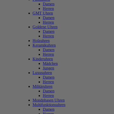
Damen
Herren
GMT Uhren
Damen
Herren
Goldene Uhren
Damen
Herren
Holzuhren
Keramikuhren
Damen
Herren
Kinderuhren
Mädchen
Jungen
Luxusuhren
Damen
Herren
Militäruhren
Damen
Herren
Mondphasen Uhren
Multifunktionsuhren
Damen
Herren