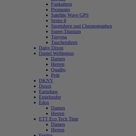
Funkuhren
Promaster
Satellite Wave GPS
Series 8
Sportuhren und Chronographen
Super-Titanium
Tsuyosa
Taucheruhren
Daisy Dixon
Daniel Wellington
Damen
Herren
Quadro
Petit
DKNY
Duxot
Earnshaw
Engelsrufer
Edox
Damen
Herren
ETT Eco Tech Time
Damen
Herren
Festina