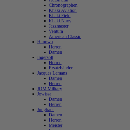
Chronographen
Khaki Aviation
Khaki Field
Khaki Navy
Jazzmaster
Ventura
American Classic
Hanowa
Herren
Damen
Ingersoll
Herren
Ersatzbänder
Jacques Lemans
Damen
Herren
JDM Military
Jowissa
Damen
Herren
Junghans
Damen
Herren
Meister