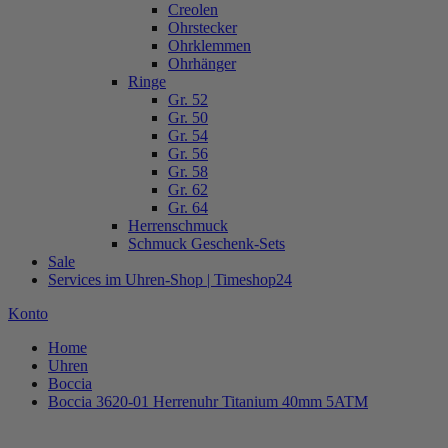
Creolen
Ohrstecker
Ohrklemmen
Ohrhänger
Ringe
Gr. 52
Gr. 50
Gr. 54
Gr. 56
Gr. 58
Gr. 62
Gr. 64
Herrenschmuck
Schmuck Geschenk-Sets
Sale
Services im Uhren-Shop | Timeshop24
Konto
Home
Uhren
Boccia
Boccia 3620-01 Herrenuhr Titanium 40mm 5ATM