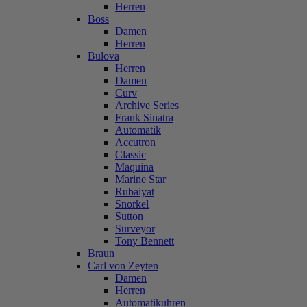
Herren
Boss
Damen
Herren
Bulova
Herren
Damen
Curv
Archive Series
Frank Sinatra
Automatik
Accutron
Classic
Maquina
Marine Star
Rubaiyat
Snorkel
Sutton
Surveyor
Tony Bennett
Braun
Carl von Zeyten
Damen
Herren
Automatikuhren