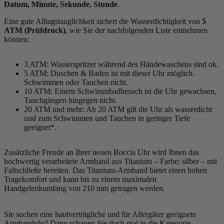
Datum, Minute, Sekunde, Stunde
.
Eine gute Alltagstauglichkeit sichert die Wasserdichtigkeit von
5
ATM (Prüfdruck)
, wie Sie der nachfolgenden Liste entnehmen
können:
3 ATM: Wasserspritzer während des Händewaschens sind ok.
5 ATM: Duschen & Baden ist mit dieser Uhr möglich.
Schwimmen oder Tauchen nicht.
10 ATM: Einem Schwimmbadbesuch ist die Uhr gewachsen,
Tauchgängen hingegen nicht.
20 ATM und mehr: Ab 20 ATM gilt die Uhr als wasserdicht
und zum Schwimmen und Tauchen in geringer Tiefe
geeignet*.
Zusätzliche Freude an Ihrer neuen Boccia Uhr wird Ihnen das
hochwertig verarbeitete Armband aus Titanium – Farbe:
silber
– mit
Faltschließe bereiten. Das Titanium-Armband bietet einen hohen
Tragekomfort und kann bis zu einem maximalen
Handgelenkumfang von 210 mm getragen werden.
Sie suchen eine hautverträgliche und für Allergiker geeignete
Armbanduhr? Dann schauen Sie doch mal in die Kategorie