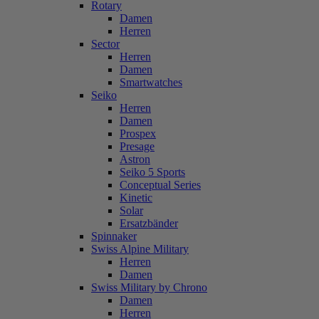
Rotary
Damen
Herren
Sector
Herren
Damen
Smartwatches
Seiko
Herren
Damen
Prospex
Presage
Astron
Seiko 5 Sports
Conceptual Series
Kinetic
Solar
Ersatzbänder
Spinnaker
Swiss Alpine Military
Herren
Damen
Swiss Military by Chrono
Damen
Herren