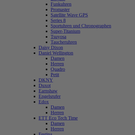
Funkuhren
Promaster
Satellite Wave GPS
Series 8
Sportuhren und Chronographen
Super-Titanium
Tsuyosa
Taucheruhren
Daisy Dixon
Daniel Wellington
Damen
Herren
Quadro
Petit
DKNY
Duxot
Earnshaw
Engelsrufer
Edox
Damen
Herren
ETT Eco Tech Time
Damen
Herren
Festina