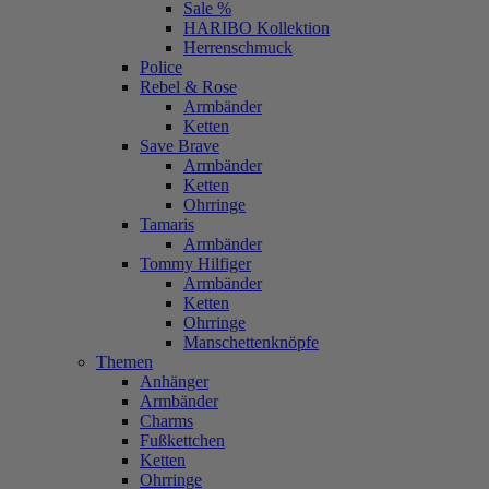
Sale %
HARIBO Kollektion
Herrenschmuck
Police
Rebel & Rose
Armbänder
Ketten
Save Brave
Armbänder
Ketten
Ohrringe
Tamaris
Armbänder
Tommy Hilfiger
Armbänder
Ketten
Ohrringe
Manschettenknöpfe
Themen
Anhänger
Armbänder
Charms
Fußkettchen
Ketten
Ohrringe