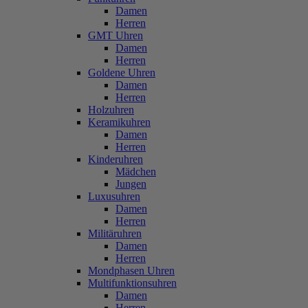
Damen
Herren
GMT Uhren
Damen
Herren
Goldene Uhren
Damen
Herren
Holzuhren
Keramikuhren
Damen
Herren
Kinderuhren
Mädchen
Jungen
Luxusuhren
Damen
Herren
Militäruhren
Damen
Herren
Mondphasen Uhren
Multifunktionsuhren
Damen
Herren