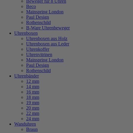
Beweger für 8 Uhren
Beco
Mainspring London
Paul Design
Rothenschild
B-Ware Uhrenbeweger
Uhrenboxen
Uhrenboxen aus Holz
Uhrenboxen aus Leder
Uhrenkoffer
Uhrenvitrinen
Mainspring London
Paul Design
Rothenschild
Uhrenbänder
12 mm
14 mm
16 mm
18 mm
19 mm
20 mm
22 mm
24 mm
Wanduhren
Braun