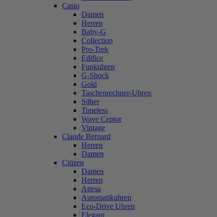
Casio
Damen
Herren
Baby-G
Collection
Pro-Trek
Edifice
Funkuhren
G-Shock
Gold
Taschenrechner-Uhren
Silber
Timeless
Wave Ceptor
Vintage
Claude Bernard
Herren
Damen
Citizen
Damen
Herren
Attesa
Automatikuhren
Eco-Drive Uhren
Elegant