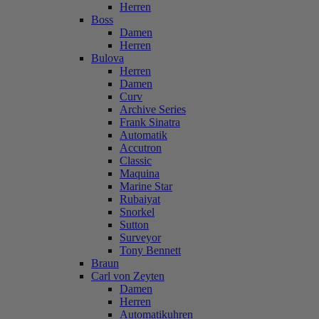
Herren
Boss
Damen
Herren
Bulova
Herren
Damen
Curv
Archive Series
Frank Sinatra
Automatik
Accutron
Classic
Maquina
Marine Star
Rubaiyat
Snorkel
Sutton
Surveyor
Tony Bennett
Braun
Carl von Zeyten
Damen
Herren
Automatikuhren