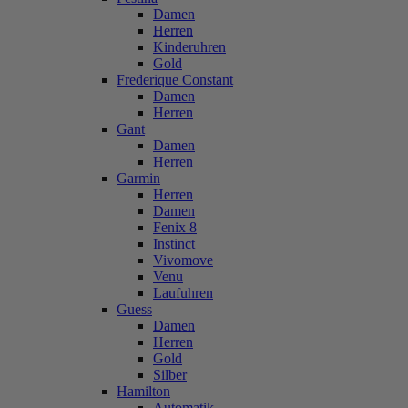
Damen
Herren
Kinderuhren
Gold
Frederique Constant
Damen
Herren
Gant
Damen
Herren
Garmin
Herren
Damen
Fenix 8
Instinct
Vivomove
Venu
Laufuhren
Guess
Damen
Herren
Gold
Silber
Hamilton
Automatik