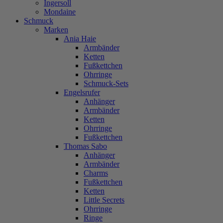
Ingersoll
Mondaine
Schmuck
Marken
Ania Haie
Armbänder
Ketten
Fußkettchen
Ohrringe
Schmuck-Sets
Engelsrufer
Anhänger
Armbänder
Ketten
Ohrringe
Fußkettchen
Thomas Sabo
Anhänger
Armbänder
Charms
Fußkettchen
Ketten
Little Secrets
Ohrringe
Ringe