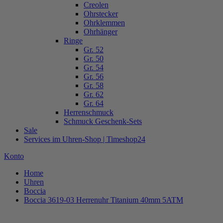
Creolen
Ohrstecker
Ohrklemmen
Ohrhänger
Ringe
Gr. 52
Gr. 50
Gr. 54
Gr. 56
Gr. 58
Gr. 62
Gr. 64
Herrenschmuck
Schmuck Geschenk-Sets
Sale
Services im Uhren-Shop | Timeshop24
Konto
Home
Uhren
Boccia
Boccia 3619-03 Herrenuhr Titanium 40mm 5ATM