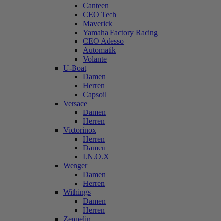
Canteen
CEO Tech
Maverick
Yamaha Factory Racing
CEO Adesso
Automatik
Volante
U-Boat
Damen
Herren
Capsoil
Versace
Damen
Herren
Victorinox
Herren
Damen
I.N.O.X.
Wenger
Damen
Herren
Withings
Damen
Herren
Zeppelin