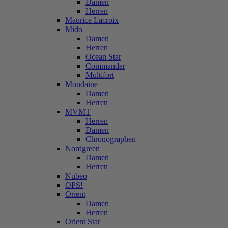
Damen
Herren
Maurice Lacroix
Mido
Damen
Herren
Ocean Star
Commander
Multifort
Mondaine
Damen
Herren
MVMT
Herren
Damen
Chronographen
Nordgreen
Damen
Herren
Nubeo
OPS!
Orient
Damen
Herren
Orient Star