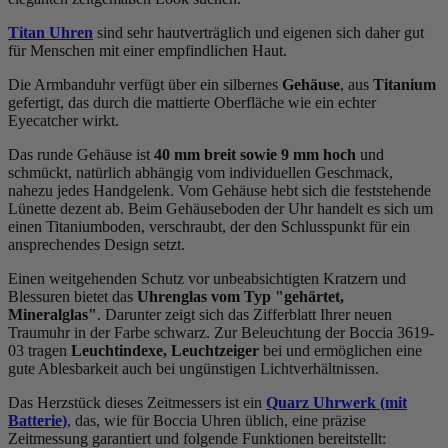
Titan Uhren
sind sehr hautverträglich und eigenen sich daher gut
für Menschen mit einer empfindlichen Haut.
Die Armbanduhr verfügt über ein silbernes
Gehäuse
, aus
Titanium
gefertigt, das durch die
mattiert
e Oberfläche wie ein echter
Eyecatcher wirkt.
Das
rund
e Gehäuse ist
40 mm breit
sowie 9 mm hoch
und
schmückt, natürlich abhängig vom individuellen Geschmack,
nahezu jedes Handgelenk. Vom Gehäuse hebt sich die
feststehend
e
Lünette dezent ab. Beim Gehäuseboden der Uhr handelt es sich um
einen Titaniumboden, verschraubt, der den Schlusspunkt für ein
ansprechendes Design setzt.
Einen weitgehenden Schutz vor unbeabsichtigten Kratzern und
Blessuren bietet das
Uhrenglas vom Typ "gehärtet,
Mineralglas"
. Darunter zeigt sich das Zifferblatt Ihrer neuen
Traumuhr in der Farbe
schwarz
. Zur Beleuchtung der Boccia 3619-
03 tragen
Leuchtindexe, Leuchtzeiger
bei und ermöglichen eine
gute Ablesbarkeit auch bei ungünstigen Lichtverhältnissen.
Das Herzstück dieses Zeitmessers ist ein
Quarz Uhrwerk (mit
Batterie)
, das, wie für Boccia Uhren üblich, eine präzise
Zeitmessung garantiert und folgende Funktionen bereitstellt: