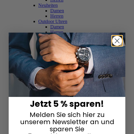
Neuheiten
Damen
Herren
Outdoor Uhren
Damen
Herren
Schweizer Uhren
Damen
Herren
Skelettuhren
Damen
Herren
Smartwatches
Damen
Herren
Solaruhren
Herren
Damen
Jetzt 5 % sparen!
Sportuhren
Damen
Melden Sie sich hier zu
Herren
Swarovski & Edelsteine
unserem Newsletter an und
Damen
sparen Sie
Herren