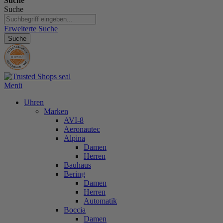
Suche
Suche
Erweiterte Suche
Suche
Menü
Uhren
Marken
AVI-8
Aeronautec
Alpina
Damen
Herren
Bauhaus
Bering
Damen
Herren
Automatik
Boccia
Damen