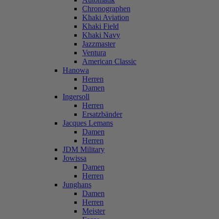
Chronographen
Khaki Aviation
Khaki Field
Khaki Navy
Jazzmaster
Ventura
American Classic
Hanowa
Herren
Damen
Ingersoll
Herren
Ersatzbänder
Jacques Lemans
Damen
Herren
JDM Military
Jowissa
Damen
Herren
Junghans
Damen
Herren
Meister