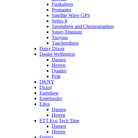
Funkuhren
Promaster
Satellite Wave GPS
Series 8
Sportuhren und Chronographen
Super-Titanium
Tsuyosa
Taucheruhren
Daisy Dixon
Daniel Wellington
Damen
Herren
Quadro
Petit
DKNY
Duxot
Earnshaw
Engelsrufer
Edox
Damen
Herren
ETT Eco Tech Time
Damen
Herren
Festina