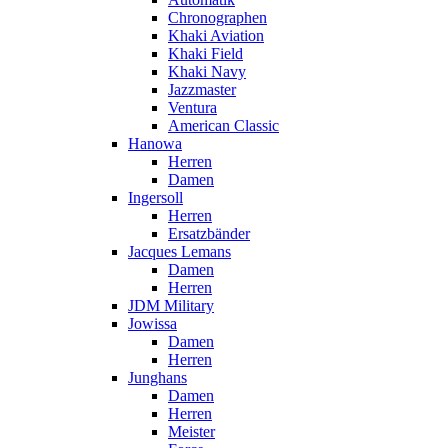
Chronographen
Khaki Aviation
Khaki Field
Khaki Navy
Jazzmaster
Ventura
American Classic
Hanowa
Herren
Damen
Ingersoll
Herren
Ersatzbänder
Jacques Lemans
Damen
Herren
JDM Military
Jowissa
Damen
Herren
Junghans
Damen
Herren
Meister