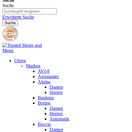
Suche
Suche
Erweiterte Suche
Suche
Menü
Uhren
Marken
AVI-8
Aeronautec
Alpina
Damen
Herren
Bauhaus
Bering
Damen
Herren
Automatik
Boccia
Damen