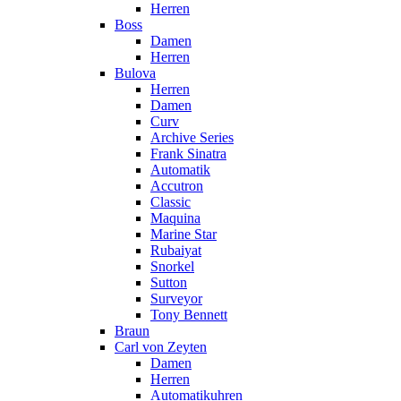
Herren
Boss
Damen
Herren
Bulova
Herren
Damen
Curv
Archive Series
Frank Sinatra
Automatik
Accutron
Classic
Maquina
Marine Star
Rubaiyat
Snorkel
Sutton
Surveyor
Tony Bennett
Braun
Carl von Zeyten
Damen
Herren
Automatikuhren