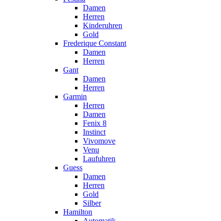
Damen
Herren
Kinderuhren
Gold
Frederique Constant
Damen
Herren
Gant
Damen
Herren
Garmin
Herren
Damen
Fenix 8
Instinct
Vivomove
Venu
Laufuhren
Guess
Damen
Herren
Gold
Silber
Hamilton
Automatik