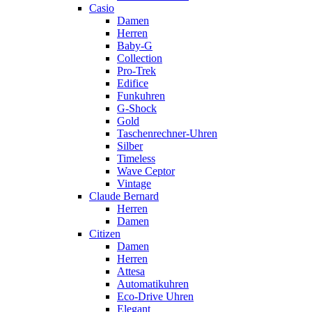
Casio
Damen
Herren
Baby-G
Collection
Pro-Trek
Edifice
Funkuhren
G-Shock
Gold
Taschenrechner-Uhren
Silber
Timeless
Wave Ceptor
Vintage
Claude Bernard
Herren
Damen
Citizen
Damen
Herren
Attesa
Automatikuhren
Eco-Drive Uhren
Elegant