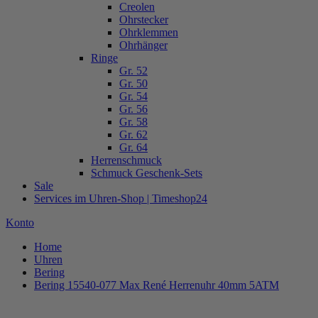
Creolen
Ohrstecker
Ohrklemmen
Ohrhänger
Ringe
Gr. 52
Gr. 50
Gr. 54
Gr. 56
Gr. 58
Gr. 62
Gr. 64
Herrenschmuck
Schmuck Geschenk-Sets
Sale
Services im Uhren-Shop | Timeshop24
Konto
Home
Uhren
Bering
Bering 15540-077 Max René Herrenuhr 40mm 5ATM