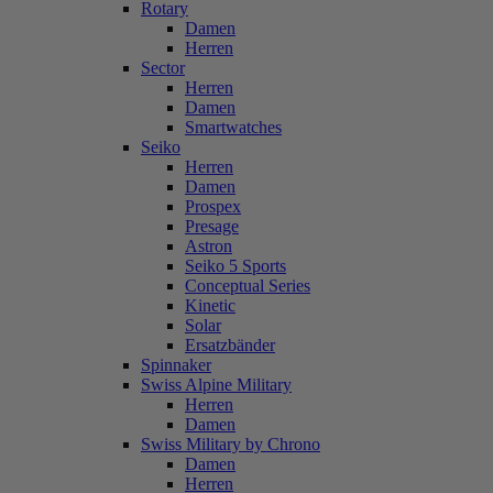
Rotary
Damen
Herren
Sector
Herren
Damen
Smartwatches
Seiko
Herren
Damen
Prospex
Presage
Astron
Seiko 5 Sports
Conceptual Series
Kinetic
Solar
Ersatzbänder
Spinnaker
Swiss Alpine Military
Herren
Damen
Swiss Military by Chrono
Damen
Herren