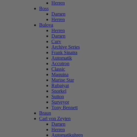
Herren
Boss
Damen
Herren
Bulova
Herren
Damen
Curv
Archive Series
Frank Sinatra
Automatik
Accutron
Classic
Maquina
Marine Star
Rubaiyat
Snorkel
Sutton
Surveyor
Tony Bennett
Braun
Carl von Zeyten
Damen
Herren
Automatikuhren