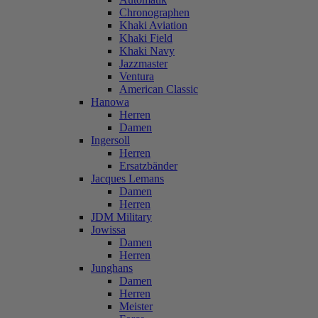
Chronographen
Khaki Aviation
Khaki Field
Khaki Navy
Jazzmaster
Ventura
American Classic
Hanowa
Herren
Damen
Ingersoll
Herren
Ersatzbänder
Jacques Lemans
Damen
Herren
JDM Military
Jowissa
Damen
Herren
Junghans
Damen
Herren
Meister