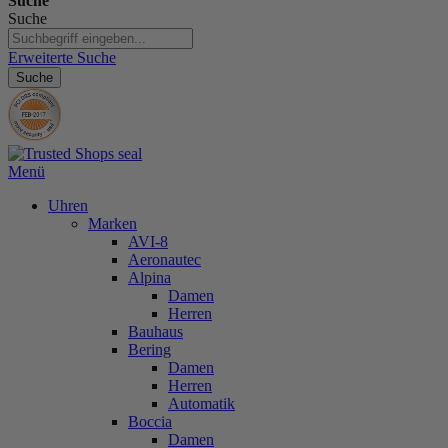
Suche
Suche
Erweiterte Suche
Suche
Menü
Uhren
Marken
AVI-8
Aeronautec
Alpina
Damen
Herren
Bauhaus
Bering
Damen
Herren
Automatik
Boccia
Damen