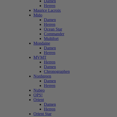
Damen
Herren
Maurice Lacroix
Mido
Damen
Herren
Ocean Star
Commander
Multifort
Mondaine
Damen
Herren
MVMT
Herren
Damen
Chronographen
Nordgreen
Damen
Herren
Nubeo
OPS!
Orient
Damen
Herren
Orient Star