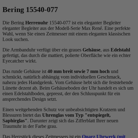
Bering 15540-077
Die Bering
Herrenuhr
15540-077 ist ein eleganter Begleiter
eleganter Begleiter aus der Modell-Serie Max René. Eine perfekte
Wahl, wenn Sie einen Zeitmesser mit einem eleganten klassischen
Look suchen.
Die Armbanduhr verfügt über ein graues
Gehäuse
, aus
Edelstahl
gefertigt, das durch die
mattiert, poliert
e Oberfläche wie ein echter
Eyecatcher wirkt.
Das
rund
e Gehäuse ist
40 mm breit
sowie 7 mm hoch
und
schmückt, natürlich abhängig vom individuellen Geschmack,
nahezu jedes Handgelenk. Vom Gehäuse hebt sich die
feststehend
e
Lünette dezent ab. Beim Gehäuseboden der Uhr handelt es sich um
einen Edelstahlboden, gepresst, der den Schlusspunkt für ein
ansprechendes Design setzt.
Einen weitgehenden Schutz vor unbeabsichtigten Kratzern und
Blessuren bietet das
Uhrenglas vom Typ "entspiegelt,
Saphirglas"
. Darunter zeigt sich das Zifferblatt Ihrer neuen
Traumuhr in der Farbe
grau
.
Das Herzstück dieses Zeitmessers ist ein
Quarz Uhrwerk (mit