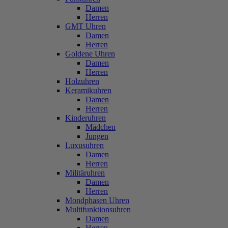
Damen
Herren
GMT Uhren
Damen
Herren
Goldene Uhren
Damen
Herren
Holzuhren
Keramikuhren
Damen
Herren
Kinderuhren
Mädchen
Jungen
Luxusuhren
Damen
Herren
Militäruhren
Damen
Herren
Mondphasen Uhren
Multifunktionsuhren
Damen
Herren