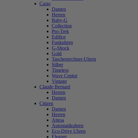
Casio
Damen
Herren
Baby-G
Collection
Pro-Trek
Edifice
Funkuhren
G-Shock
Gold
Taschenrechner-Uhren
Silber
Timeless
Wave Ceptor
Vintage
Claude Bernard
Herren
Damen
Citizen
Damen
Herren
Attesa
Automatikuhren
Eco-Drive Uhren
Elegant