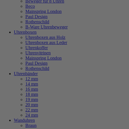
Beweger für 8 Uhren
Beco
Mainspring London
Paul Design
Rothenschild
B-Ware Uhrenbeweger
Uhrenboxen
Uhrenboxen aus Holz
Uhrenboxen aus Leder
Uhrenkoffer
Uhrenvitrinen
Mainspring London
Paul Design
Rothenschild
Uhrenbänder
12 mm
14 mm
16 mm
18 mm
19 mm
20 mm
22 mm
24 mm
Wanduhren
Braun