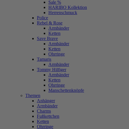
Sale %
HARIBO Kollektion
Herrenschmuck
Police
Rebel & Rose
Armbänder
Ketten
Save Brave
Armbänder
Ketten
Ohrringe
Tamaris
Armbänder
Tommy Hilfiger
Armbänder
Ketten
Ohrringe
Manschettenknöpfe
Themen
Anhänger
Armbänder
Charms
Fußkettchen
Ketten
Ohrringe