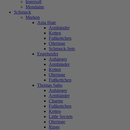
Ingersoll
Mondaine
Schmuck
Marken
Ania Haie
Armbänder
Ketten
Fußkettchen
Ohrringe
Schmuck-Sets
Engelsrufer
Anhänger
Armbänder
Ketten
Ohrringe
Fußkettchen
Thomas Sabo
Anhänger
Armbänder
Charms
Fußkettchen
Ketten
Little Secrets
Ohrringe
Ringe