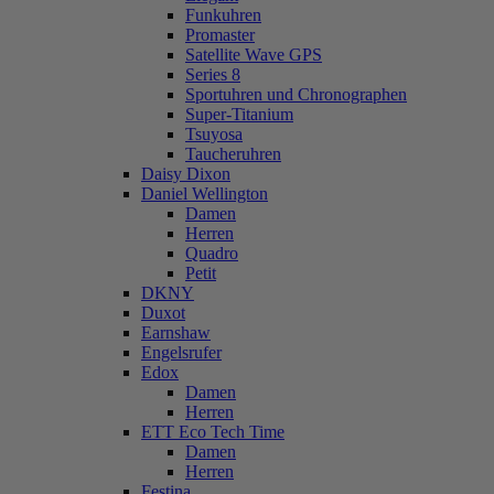
Funkuhren
Promaster
Satellite Wave GPS
Series 8
Sportuhren und Chronographen
Super-Titanium
Tsuyosa
Taucheruhren
Daisy Dixon
Daniel Wellington
Damen
Herren
Quadro
Petit
DKNY
Duxot
Earnshaw
Engelsrufer
Edox
Damen
Herren
ETT Eco Tech Time
Damen
Herren
Festina