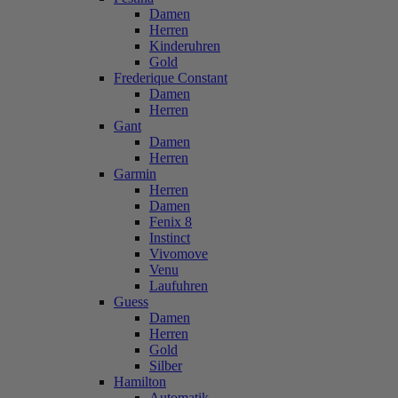
Damen
Herren
Kinderuhren
Gold
Frederique Constant
Damen
Herren
Gant
Damen
Herren
Garmin
Herren
Damen
Fenix 8
Instinct
Vivomove
Venu
Laufuhren
Guess
Damen
Herren
Gold
Silber
Hamilton
Automatik