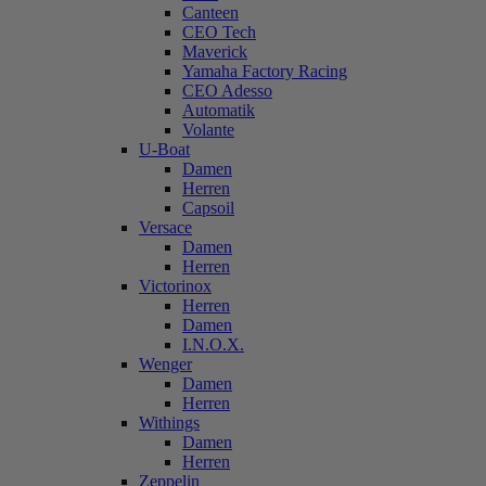
Canteen
CEO Tech
Maverick
Yamaha Factory Racing
CEO Adesso
Automatik
Volante
U-Boat
Damen
Herren
Capsoil
Versace
Damen
Herren
Victorinox
Herren
Damen
I.N.O.X.
Wenger
Damen
Herren
Withings
Damen
Herren
Zeppelin