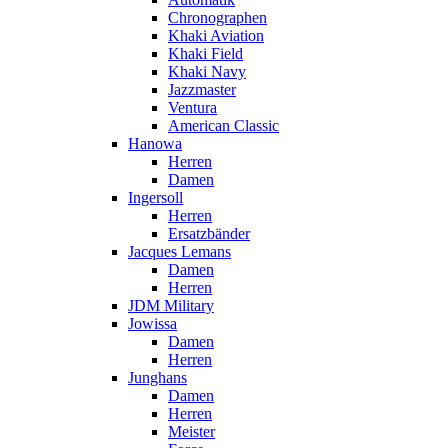
Chronographen
Khaki Aviation
Khaki Field
Khaki Navy
Jazzmaster
Ventura
American Classic
Hanowa
Herren
Damen
Ingersoll
Herren
Ersatzbänder
Jacques Lemans
Damen
Herren
JDM Military
Jowissa
Damen
Herren
Junghans
Damen
Herren
Meister