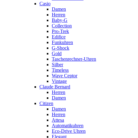
Casio
Damen
Herren
Baby-G
Collection
Pro-Trek
Edifice
Funkuhren
G-Shock
Gold
Taschenrechner-Uhren
Silber
Timeless
Wave Ceptor
Vintage
Claude Bernard
Herren
Damen
Citizen
Damen
Herren
Attesa
Automatikuhren
Eco-Drive Uhren
Elegant