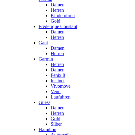
Damen
Herren
Kinderuhren
Gold
Frederique Constant
Damen
Herren
Gant
Damen
Herren
Garmin
Herren
Damen
Fenix 8
Instinct
Vivomove
Venu
Laufuhren
Guess
Damen
Herren
Gold
Silber
Hamilton
Automatik