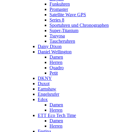
Funkuhren
Promaster
Satellite Wave GPS
Series 8
Sportuhren und Chronographen
Super-Titanium
Tsuyosa
Taucheruhren
Daisy Dixon
Daniel Wellington
Damen
Herren
Quadro
Petit
DKNY
Duxot
Earnshaw
Engelsrufer
Edox
Damen
Herren
ETT Eco Tech Time
Damen
Herren
Festina