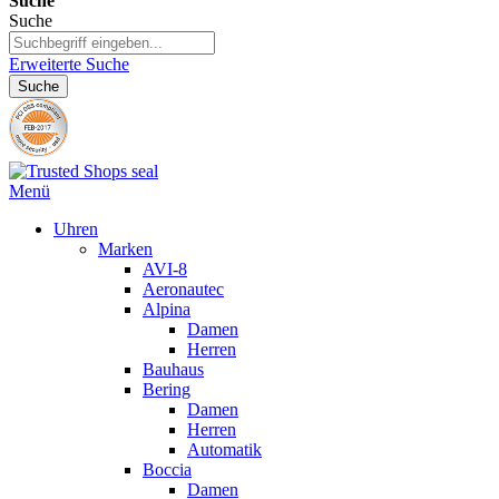
Suche
Suche
Erweiterte Suche
Suche
Menü
Uhren
Marken
AVI-8
Aeronautec
Alpina
Damen
Herren
Bauhaus
Bering
Damen
Herren
Automatik
Boccia
Damen