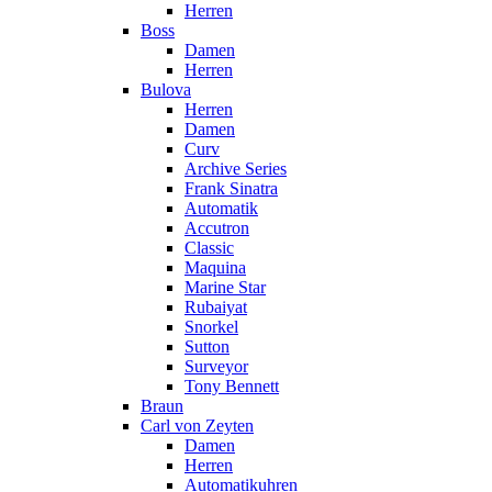
Herren
Boss
Damen
Herren
Bulova
Herren
Damen
Curv
Archive Series
Frank Sinatra
Automatik
Accutron
Classic
Maquina
Marine Star
Rubaiyat
Snorkel
Sutton
Surveyor
Tony Bennett
Braun
Carl von Zeyten
Damen
Herren
Automatikuhren