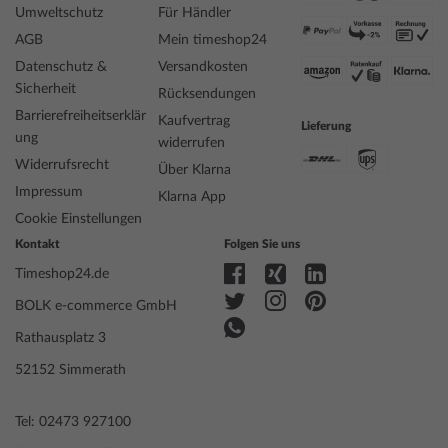
Hersteller Artikel-Nr.
76425
Umweltschutz
Für Händler
Style
Fliegeruhr
AGB
Mein timeshop24
Artikel-Gewicht
0.07
Datenschutz &
Versandkosten
Sicherheit
Rücksendungen
Anzeige
Analog
Barrierefreiheitserklär
Kaufvertrag
Lieferung
Antrieb
Batterie (Quarz)
ung
widerrufen
Uhrwerk
505, Ronda
Widerrufsrecht
Über Klarna
Bezeichnung
Impressum
Funktionen
24-Stunden, Datum, Minute, Sekunde,
Klarna App
Stunde
Cookie Einstellungen
Kontakt
Folgen Sie uns
Timeshop24.de
Gehäuse Material
Edelstahl
Gehäusebreite
42
BOLK e-commerce GmbH
Gehäusedicke
11
Rathausplatz 3
Gehäuse Form
Rund
Wasserdichte
5
52152 Simmerath
Gehäuse Farbe
Silber
Oberfläche
Mattiert, Poliert
Tel: 02473 927100
Glas
gehärtet, Mineralglas