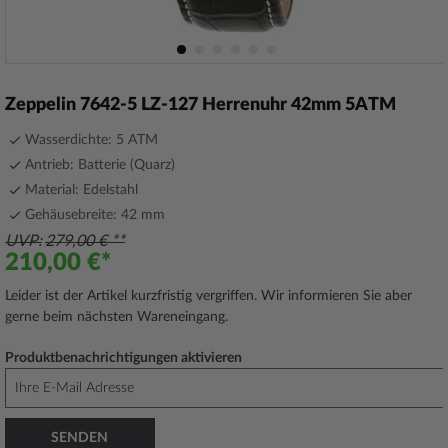
Zum
Anfang
Zeppelin 7642-5 LZ-127 Herrenuhr 42mm 5ATM
der
Bildergalerie
Wasserdichte: 5 ATM
springen
Antrieb: Batterie (Quarz)
Material: Edelstahl
Gehäusebreite: 42 mm
UVP
279,00 €
210,00 €
Leider ist der Artikel kurzfristig vergriffen. Wir informieren Sie aber
gerne beim nächsten Wareneingang.
Produktbenachrichtigungen aktivieren
SENDEN