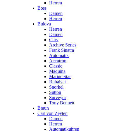
Herren
Boss
Damen
Herren
Bulova
Herren
Damen
Curv
Archive Series
Frank Sinatra
Automatik
Accutron
Classic
Maquina
Marine Star
Rubaiyat
Snorkel
Sutton
Surveyor
Tony Bennett
Braun
Carl von Zeyten
Damen
Herren
Automatikuhren