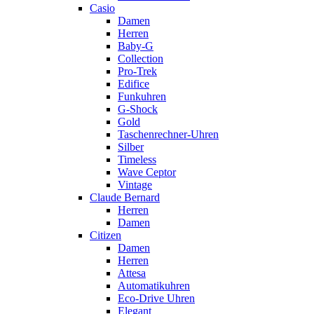
Casio
Damen
Herren
Baby-G
Collection
Pro-Trek
Edifice
Funkuhren
G-Shock
Gold
Taschenrechner-Uhren
Silber
Timeless
Wave Ceptor
Vintage
Claude Bernard
Herren
Damen
Citizen
Damen
Herren
Attesa
Automatikuhren
Eco-Drive Uhren
Elegant