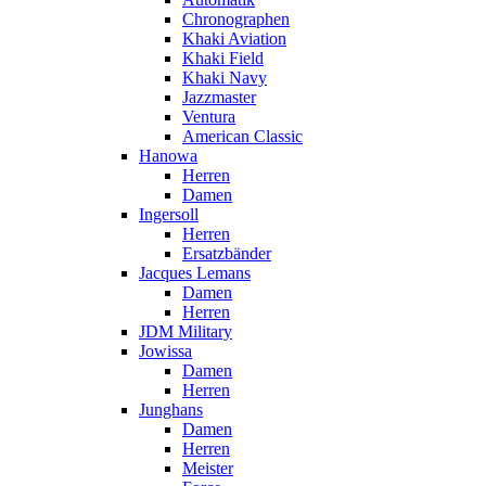
Chronographen
Khaki Aviation
Khaki Field
Khaki Navy
Jazzmaster
Ventura
American Classic
Hanowa
Herren
Damen
Ingersoll
Herren
Ersatzbänder
Jacques Lemans
Damen
Herren
JDM Military
Jowissa
Damen
Herren
Junghans
Damen
Herren
Meister