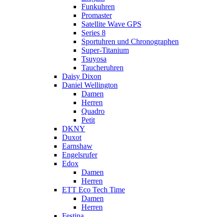
Funkuhren
Promaster
Satellite Wave GPS
Series 8
Sportuhren und Chronographen
Super-Titanium
Tsuyosa
Taucheruhren
Daisy Dixon
Daniel Wellington
Damen
Herren
Quadro
Petit
DKNY
Duxot
Earnshaw
Engelsrufer
Edox
Damen
Herren
ETT Eco Tech Time
Damen
Herren
Festina