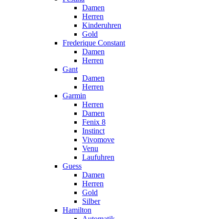
Damen
Herren
Kinderuhren
Gold
Frederique Constant
Damen
Herren
Gant
Damen
Herren
Garmin
Herren
Damen
Fenix 8
Instinct
Vivomove
Venu
Laufuhren
Guess
Damen
Herren
Gold
Silber
Hamilton
Automatik