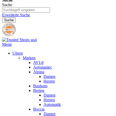
Suche
Suche
Erweiterte Suche
Suche
Menü
Uhren
Marken
AVI-8
Aeronautec
Alpina
Damen
Herren
Bauhaus
Bering
Damen
Herren
Automatik
Boccia
Damen