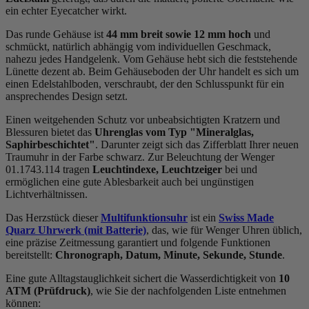
ein echter Eyecatcher wirkt.
Das
rund
e Gehäuse ist
44 mm breit
sowie 12 mm hoch
und
schmückt, natürlich abhängig vom individuellen Geschmack,
nahezu jedes Handgelenk. Vom Gehäuse hebt sich die
feststehend
e
Lünette dezent ab. Beim Gehäuseboden der Uhr handelt es sich um
einen Edelstahlboden, verschraubt, der den Schlusspunkt für ein
ansprechendes Design setzt.
Einen weitgehenden Schutz vor unbeabsichtigten Kratzern und
Blessuren bietet das
Uhrenglas vom Typ "Mineralglas,
Saphirbeschichtet"
. Darunter zeigt sich das Zifferblatt Ihrer neuen
Traumuhr in der Farbe
schwarz
. Zur Beleuchtung der Wenger
01.1743.114 tragen
Leuchtindexe, Leuchtzeiger
bei und
ermöglichen eine gute Ablesbarkeit auch bei ungünstigen
Lichtverhältnissen.
Das Herzstück dieser
Multifunktionsuhr
ist ein
Swiss Made
Quarz Uhrwerk (mit Batterie)
, das, wie für Wenger Uhren üblich,
eine präzise Zeitmessung garantiert und folgende Funktionen
bereitstellt:
Chronograph, Datum, Minute, Sekunde, Stunde
.
Eine gute Alltagstauglichkeit sichert die Wasserdichtigkeit von
10
ATM (Prüfdruck)
, wie Sie der nachfolgenden Liste entnehmen
können: