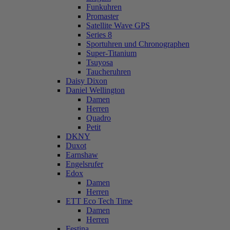
Funkuhren
Promaster
Satellite Wave GPS
Series 8
Sportuhren und Chronographen
Super-Titanium
Tsuyosa
Taucheruhren
Daisy Dixon
Daniel Wellington
Damen
Herren
Quadro
Petit
DKNY
Duxot
Earnshaw
Engelsrufer
Edox
Damen
Herren
ETT Eco Tech Time
Damen
Herren
Festina