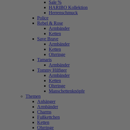
Sale %
HARIBO Kollektion
Herrenschmuck
Police
Rebel & Rose
Armbänder
Ketten
Save Brave
Armbänder
Ketten
Ohrringe
Tamaris
Armbänder
Tommy Hilfiger
Armbänder
Ketten
Ohrringe
Manschettenknöpfe
Themen
Anhänger
Armbänder
Charms
Fußkettchen
Ketten
Ohrringe