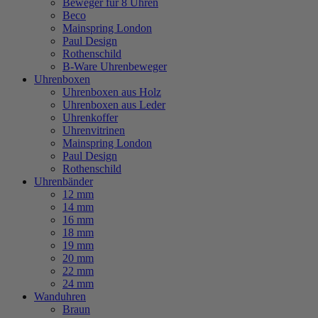
Beweger für 8 Uhren
Beco
Mainspring London
Paul Design
Rothenschild
B-Ware Uhrenbeweger
Uhrenboxen
Uhrenboxen aus Holz
Uhrenboxen aus Leder
Uhrenkoffer
Uhrenvitrinen
Mainspring London
Paul Design
Rothenschild
Uhrenbänder
12 mm
14 mm
16 mm
18 mm
19 mm
20 mm
22 mm
24 mm
Wanduhren
Braun