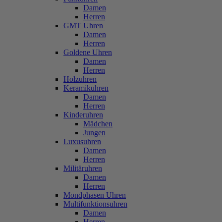
Damen
Herren
GMT Uhren
Damen
Herren
Goldene Uhren
Damen
Herren
Holzuhren
Keramikuhren
Damen
Herren
Kinderuhren
Mädchen
Jungen
Luxusuhren
Damen
Herren
Militäruhren
Damen
Herren
Mondphasen Uhren
Multifunktionsuhren
Damen
Herren