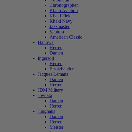
Chronographen
Khaki Aviation
Khaki Field
Khaki Navy
Jazzmaster
Ventura
American Classic
Hanowa
Herren
Damen
Ingersoll
Herren
Ersatzbänder
Jacques Lemans
Damen
Herren
JDM Military
Jowissa
Damen
Herren
Junghans
Damen
Herren
Meister