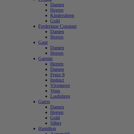
Damen
Herren
Kinderuhren
Gold
Frederique Constant
Damen
Herren
Gant
Damen
Herren
Garmin
Herren
Damen
Fenix 8
Instinct
Vivomove
Venu
Laufuhren
Guess
Damen
Herren
Gold
Silber
Hamilton
Automatik