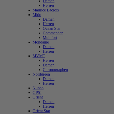
Damen
Herren
Maurice Lacroix
Mido
Damen
Herren
Ocean Star
Commander
Multifort
Mondaine
Damen
Herren
MVMT
Herren
Damen
Chronographen
Nordgreen
Damen
Herren
Nubeo
OPS!
Orient
Damen
Herren
Orient Star