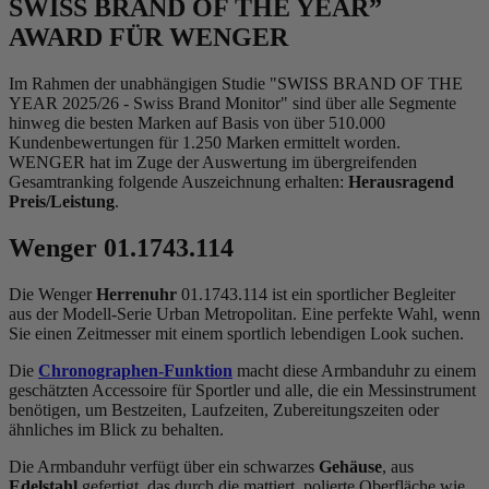
SWISS BRAND OF THE YEAR”
AWARD FÜR WENGER
Im Rahmen der unabhängigen Studie "SWISS BRAND OF THE
YEAR 2025/26 - Swiss Brand Monitor" sind über alle Segmente
hinweg die besten Marken auf Basis von über 510.000
Kundenbewertungen für 1.250 Marken ermittelt worden.
WENGER hat im Zuge der Auswertung im übergreifenden
Gesamtranking folgende Auszeichnung erhalten:
Herausragend
Preis/Leistung
.
Wenger 01.1743.114
Die Wenger
Herrenuhr
01.1743.114 ist ein sportlicher Begleiter
aus der Modell-Serie Urban Metropolitan. Eine perfekte Wahl, wenn
Sie einen Zeitmesser mit einem sportlich lebendigen Look suchen.
Die
Chronographen-Funktion
macht diese Armbanduhr zu einem
geschätzten Accessoire für Sportler und alle, die ein Messinstrument
benötigen, um Bestzeiten, Laufzeiten, Zubereitungszeiten oder
ähnliches im Blick zu behalten.
Die Armbanduhr verfügt über ein schwarzes
Gehäuse
, aus
Edelstahl
gefertigt, das durch die
mattiert, poliert
e Oberfläche wie