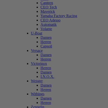
Canteen
CEO Tech
Maverick
Yamaha Factory Racing
CEO Adesso
Automatik
Volante
U-Boat
Damen
Herren
Capsoil
Versace
Damen
Herren
Victorinox
Herren
Damen
I.N.O.X.
Wenger
Damen
Herren
Withings
Damen
Herren
Zeppelin