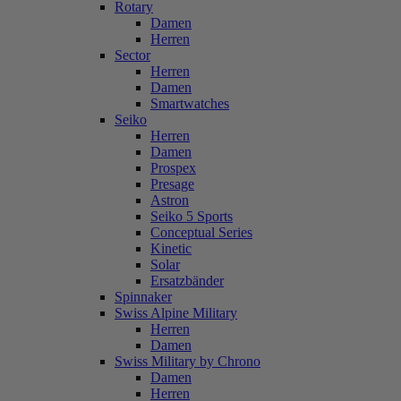
Rotary
Damen
Herren
Sector
Herren
Damen
Smartwatches
Seiko
Herren
Damen
Prospex
Presage
Astron
Seiko 5 Sports
Conceptual Series
Kinetic
Solar
Ersatzbänder
Spinnaker
Swiss Alpine Military
Herren
Damen
Swiss Military by Chrono
Damen
Herren