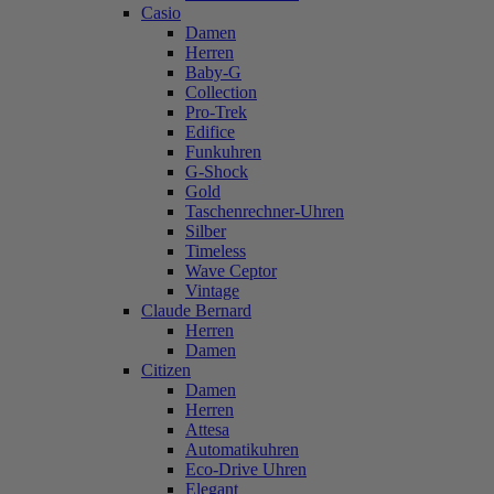
Casio
Damen
Herren
Baby-G
Collection
Pro-Trek
Edifice
Funkuhren
G-Shock
Gold
Taschenrechner-Uhren
Silber
Timeless
Wave Ceptor
Vintage
Claude Bernard
Herren
Damen
Citizen
Damen
Herren
Attesa
Automatikuhren
Eco-Drive Uhren
Elegant