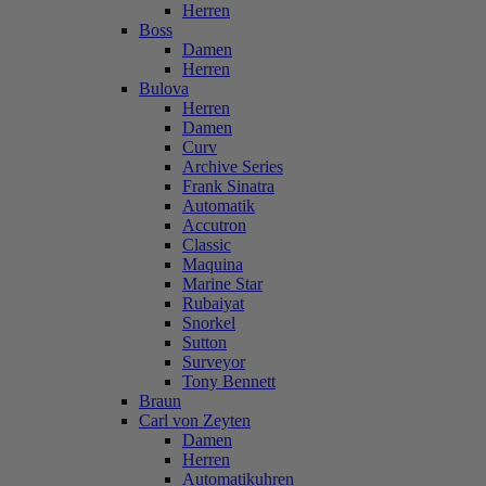
Herren
Boss
Damen
Herren
Bulova
Herren
Damen
Curv
Archive Series
Frank Sinatra
Automatik
Accutron
Classic
Maquina
Marine Star
Rubaiyat
Snorkel
Sutton
Surveyor
Tony Bennett
Braun
Carl von Zeyten
Damen
Herren
Automatikuhren