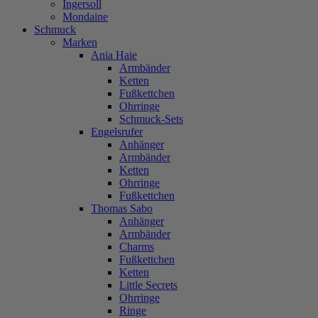
Ingersoll
Mondaine
Schmuck
Marken
Ania Haie
Armbänder
Ketten
Fußkettchen
Ohrringe
Schmuck-Sets
Engelsrufer
Anhänger
Armbänder
Ketten
Ohrringe
Fußkettchen
Thomas Sabo
Anhänger
Armbänder
Charms
Fußkettchen
Ketten
Little Secrets
Ohrringe
Ringe