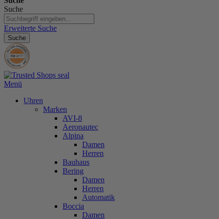
Suche
Suche
Erweiterte Suche
Suche
Menü
Uhren
Marken
AVI-8
Aeronautec
Alpina
Damen
Herren
Bauhaus
Bering
Damen
Herren
Automatik
Boccia
Damen