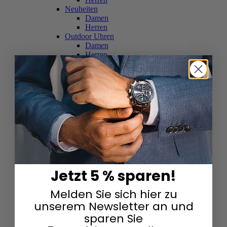
Neuheiten
Damen
Herren
Outdoor Uhren
Damen
Herren
Schweizer Uhren
Damen
Herren
Skelettuhren
Damen
Herren
Smartwatches
Damen
Herren
Solaruhren
Herren
Damen
Jetzt 5 % sparen!
Sportuhren
Damen
Melden Sie sich hier zu
Herren
Swarovski & Edelsteine
unserem Newsletter an und
Damen
sparen Sie
Herren