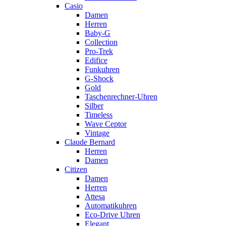
Casio
Damen
Herren
Baby-G
Collection
Pro-Trek
Edifice
Funkuhren
G-Shock
Gold
Taschenrechner-Uhren
Silber
Timeless
Wave Ceptor
Vintage
Claude Bernard
Herren
Damen
Citizen
Damen
Herren
Attesa
Automatikuhren
Eco-Drive Uhren
Elegant