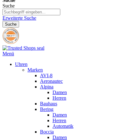
Suche
Suche
Erweiterte Suche
Suche
Menü
Uhren
Marken
AVI-8
Aeronautec
Alpina
Damen
Herren
Bauhaus
Bering
Damen
Herren
Automatik
Boccia
Damen