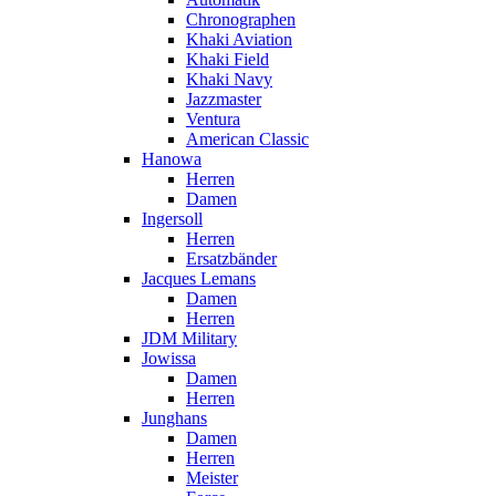
Chronographen
Khaki Aviation
Khaki Field
Khaki Navy
Jazzmaster
Ventura
American Classic
Hanowa
Herren
Damen
Ingersoll
Herren
Ersatzbänder
Jacques Lemans
Damen
Herren
JDM Military
Jowissa
Damen
Herren
Junghans
Damen
Herren
Meister