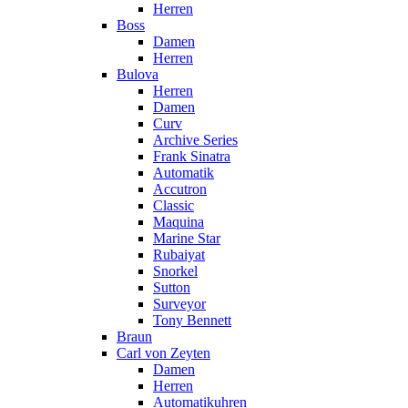
Herren
Boss
Damen
Herren
Bulova
Herren
Damen
Curv
Archive Series
Frank Sinatra
Automatik
Accutron
Classic
Maquina
Marine Star
Rubaiyat
Snorkel
Sutton
Surveyor
Tony Bennett
Braun
Carl von Zeyten
Damen
Herren
Automatikuhren