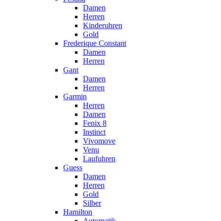
Damen
Herren
Kinderuhren
Gold
Frederique Constant
Damen
Herren
Gant
Damen
Herren
Garmin
Herren
Damen
Fenix 8
Instinct
Vivomove
Venu
Laufuhren
Guess
Damen
Herren
Gold
Silber
Hamilton
Automatik