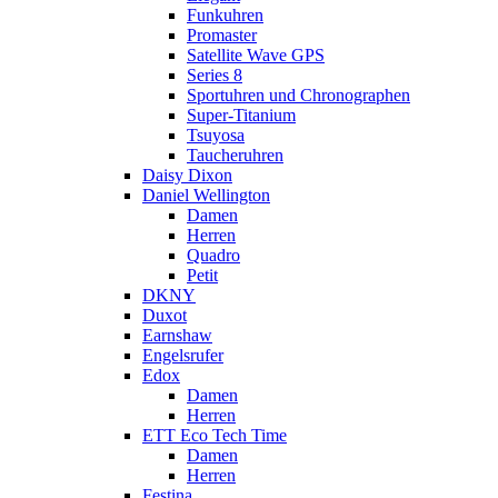
Funkuhren
Promaster
Satellite Wave GPS
Series 8
Sportuhren und Chronographen
Super-Titanium
Tsuyosa
Taucheruhren
Daisy Dixon
Daniel Wellington
Damen
Herren
Quadro
Petit
DKNY
Duxot
Earnshaw
Engelsrufer
Edox
Damen
Herren
ETT Eco Tech Time
Damen
Herren
Festina