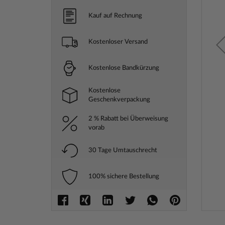
Kauf auf Rechnung
Kostenloser Versand
Kostenlose Bandkürzung
Kostenlose
Geschenkverpackung
2 % Rabatt bei Überweisung
vorab
30 Tage Umtauschrecht
100% sichere Bestellung
Zum
Anfang
der
Bilderga
springe