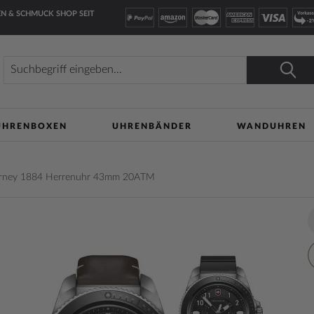
N & SCHMUCK SHOP SEIT
Suche
Suche
UHRENBOXEN
UHRENBÄNDER
WANDUHREN
ourney 1884 Herrenuhr 43mm 20ATM
lerie
Z
n
W
h