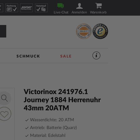
Live-Chat
Anmelden
Warenkorb
SCHMUCK
SALE
SERVICES
IM
UHREN-
SHOP
|
TIMESHOP24
Victorinox 241976.1
Journey 1884 Herrenuhr
Zoom
43mm 20ATM
in
ur
unschliste
Wasserdichte: 20 ATM
inzufügen
Antrieb: Batterie (Quarz)
Material: Edelstahl