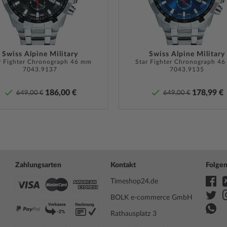
Bandanstoßbreite
21
Max. Handgelenkumfang
220
derschöne
Traumuhr von
Lieferumfang
2. Armb
Swiss Alpine Military
Swiss Alpine Military
r Fighter Chronograph 46 mm
Star Fighter Chronograph 4
Umkart
7043.9137
7043.9135
nd muss bei entsprechender
Garantie
5 Jahre
n. Bei Uhren mit
und die
186,00 €
178,99 €
ne ist darauf zu achten,
649,00 €
649,00 €
der War
Uhr überhaupt Wasserdicht
ren
Pflege-Tipps
.
Sicherheits- und Produktressourcen 
Zahlungsarten
Kontakt
Folgen
Timeshop24.de
BOLK e-commerce GmbH
Rathausplatz 3