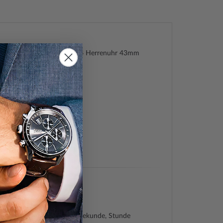
inox 241976.1 Journey 1884 Herrenuhr 43mm
y 1884 43mm
60229762
nox
105
.1
ch
e (Quarz)
Made
gnetisch, Datum, Minute, Sekunde, Stunde