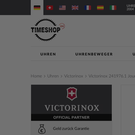
Direkt
UHRE
zum
2004
Inhalt
UHREN
UHRENBEWEGER
Home
Uhren
Victorinox
Victorinox 241976.1 J
Zum
Ende
der
Bilderga
springe
Geld zurück Garantie