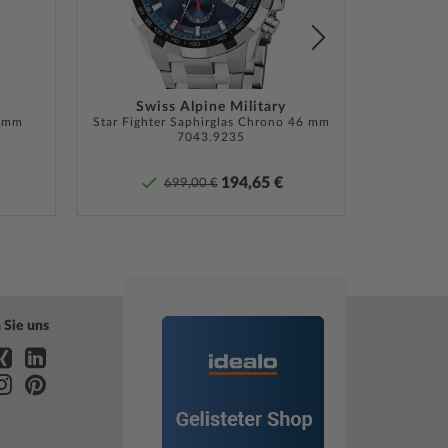
and, Anleitung, Box, Garantie Dok., Reiseetui,
Swiss Alpine Military
6 mm
on
Star Fighter Saphirglas Chrono 46 mm
Lunar 
7043.9235
 Herstellergarantie! Die genaue Garantiebeschreibung
 Adresse des Garantiegebers finden Sie bei Lieferung
194,65 €
699,00 €
e in der Produktdokumentation.
»
 Sie uns