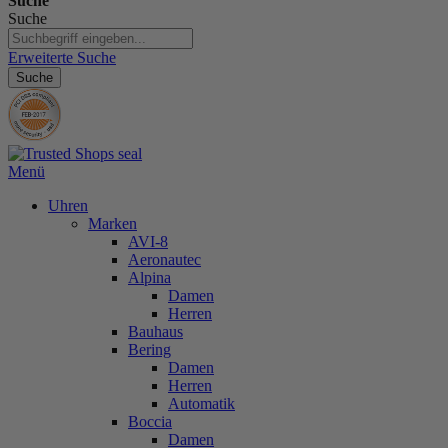
Suche
Suche
Erweiterte Suche
Suche
Menü
Uhren
Marken
AVI-8
Aeronautec
Alpina
Damen
Herren
Bauhaus
Bering
Damen
Herren
Automatik
Boccia
Damen