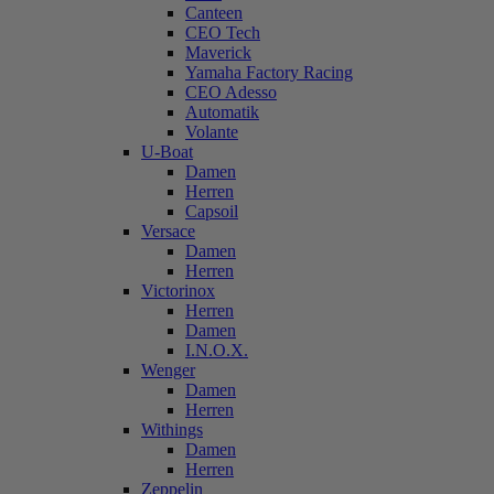
Canteen
CEO Tech
Maverick
Yamaha Factory Racing
CEO Adesso
Automatik
Volante
U-Boat
Damen
Herren
Capsoil
Versace
Damen
Herren
Victorinox
Herren
Damen
I.N.O.X.
Wenger
Damen
Herren
Withings
Damen
Herren
Zeppelin