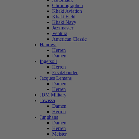
Chronographen
Khaki Aviation
Khaki Field
Khaki Navy
Jazzmaster
Ventura
American Classic
Hanowa
Herren
Damen
Ingersoll
Herren
Ersatzbänder
Jacques Lemans
Damen
Herren
JDM Military
Jowissa
Damen
Herren
Junghans
Damen
Herren
Meister