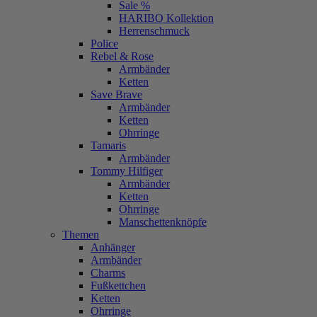
Sale %
HARIBO Kollektion
Herrenschmuck
Police
Rebel & Rose
Armbänder
Ketten
Save Brave
Armbänder
Ketten
Ohrringe
Tamaris
Armbänder
Tommy Hilfiger
Armbänder
Ketten
Ohrringe
Manschettenknöpfe
Themen
Anhänger
Armbänder
Charms
Fußkettchen
Ketten
Ohrringe