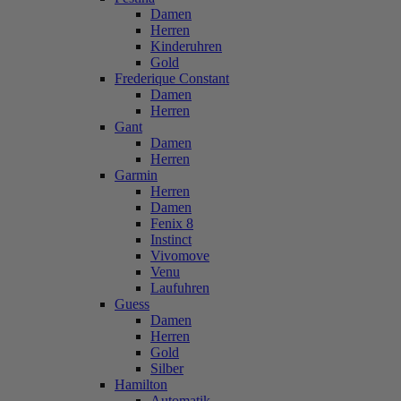
Damen
Herren
Kinderuhren
Gold
Frederique Constant
Damen
Herren
Gant
Damen
Herren
Garmin
Herren
Damen
Fenix 8
Instinct
Vivomove
Venu
Laufuhren
Guess
Damen
Herren
Gold
Silber
Hamilton
Automatik