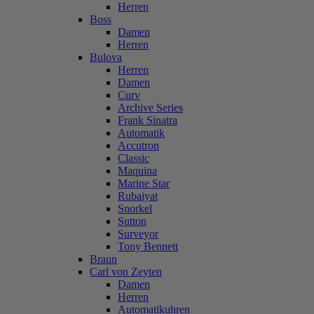
Herren
Boss
Damen
Herren
Bulova
Herren
Damen
Curv
Archive Series
Frank Sinatra
Automatik
Accutron
Classic
Maquina
Marine Star
Rubaiyat
Snorkel
Sutton
Surveyor
Tony Bennett
Braun
Carl von Zeyten
Damen
Herren
Automatikuhren