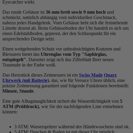
Eyecatcher wirkt.
Das
rund
e Gehäuse ist
36 mm breit
sowie 9 mm hoch
und
schmückt, natürlich abhängig vom individuellen Geschmack,
nahezu jedes Handgelenk. Vom Gehäuse hebt sich die
feststehend
e
Lünette dezent ab. Beim Gehäuseboden der Uhr handelt es sich um
einen Edelstahlboden, gepresst, der den Schlusspunkt für ein
ansprechendes Design setzt.
Einen weitgehenden Schutz vor unbeabsichtigten Kratzern und
Blessuren bietet das
Uhrenglas vom Typ "Saphirglas,
entspiegelt"
. Darunter zeigt sich das Zifferblatt Ihrer neuen
Traumuhr in der Farbe
weiß
.
Das Herzstück dieses Zeitmessers ist ein
Swiss Made
Quarz
Uhrwerk (mit Batterie)
, das, wie für Versace Uhren üblich, eine
präzise Zeitmessung garantiert und folgende Funktionen bereitstellt:
Minute, Stunde
.
Eine gute Alltagstauglichkeit sichert die Wasserdichtigkeit von
5
ATM (Prüfdruck)
, wie Sie der nachfolgenden Liste entnehmen
können:
3 ATM: Wasserspritzer während des Händewaschens sind ok.
5 ATM: Duschen & Baden ist mit dieser Uhr möglich.