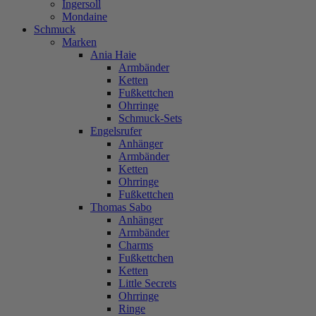
Ingersoll
Mondaine
Schmuck
Marken
Ania Haie
Armbänder
Ketten
Fußkettchen
Ohrringe
Schmuck-Sets
Engelsrufer
Anhänger
Armbänder
Ketten
Ohrringe
Fußkettchen
Thomas Sabo
Anhänger
Armbänder
Charms
Fußkettchen
Ketten
Little Secrets
Ohrringe
Ringe