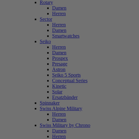
Rotary
Damen
Herren
Sector
Herren
Damen
Smartwatches
Seiko
Herren
Damen
Prospex
Presage
Astron
Seiko 5 Sports
Conceptual Series
Kinetic
Solar
Ersatzbänder
Spinnaker
Swiss Alpine Military
Herren
Damen
Swiss Military by Chrono
Damen
Herren