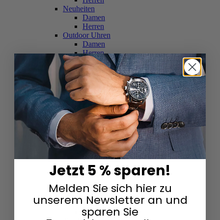
Neuheiten
Damen
Herren
Outdoor Uhren
Damen
Herren
Schweizer Uhren
Damen
Herren
Skelettuhren
Damen
Herren
Smartwatches
Damen
Herren
Solaruhren
Herren
Damen
Jetzt 5 % sparen!
Sportuhren
Damen
Melden Sie sich hier zu
Herren
Swarovski & Edelsteine
unserem Newsletter an und
Damen
sparen Sie
Herren