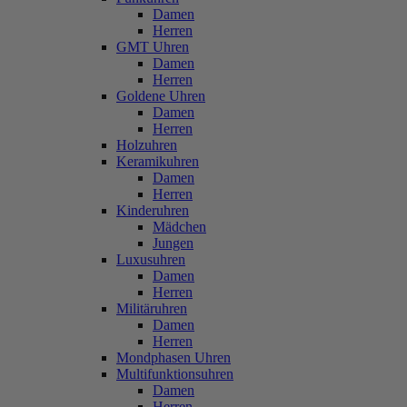
Damen
Herren
GMT Uhren
Damen
Herren
Goldene Uhren
Damen
Herren
Holzuhren
Keramikuhren
Damen
Herren
Kinderuhren
Mädchen
Jungen
Luxusuhren
Damen
Herren
Militäruhren
Damen
Herren
Mondphasen Uhren
Multifunktionsuhren
Damen
Herren