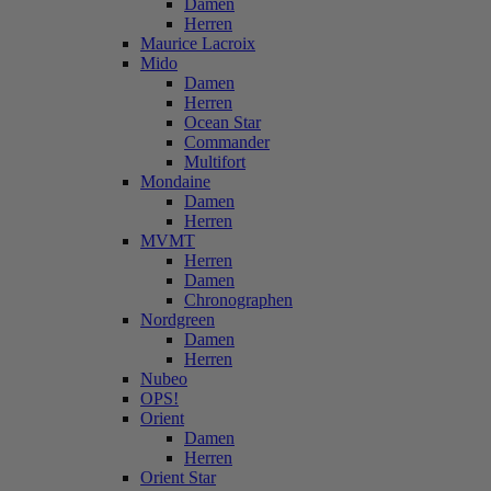
Damen
Herren
Maurice Lacroix
Mido
Damen
Herren
Ocean Star
Commander
Multifort
Mondaine
Damen
Herren
MVMT
Herren
Damen
Chronographen
Nordgreen
Damen
Herren
Nubeo
OPS!
Orient
Damen
Herren
Orient Star