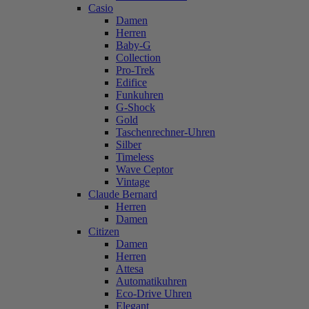
Casio
Damen
Herren
Baby-G
Collection
Pro-Trek
Edifice
Funkuhren
G-Shock
Gold
Taschenrechner-Uhren
Silber
Timeless
Wave Ceptor
Vintage
Claude Bernard
Herren
Damen
Citizen
Damen
Herren
Attesa
Automatikuhren
Eco-Drive Uhren
Elegant