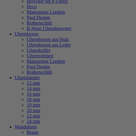
Beweger für 8 Uhren
Beco
Mainspring London
Paul Design
Rothenschild
B-Ware Uhrenbeweger
Uhrenboxen
Uhrenboxen aus Holz
Uhrenboxen aus Leder
Uhrenkoffer
Uhrenvitrinen
Mainspring London
Paul Design
Rothenschild
Uhrenbänder
12 mm
14 mm
16 mm
18 mm
19 mm
20 mm
22 mm
24 mm
Wanduhren
Braun