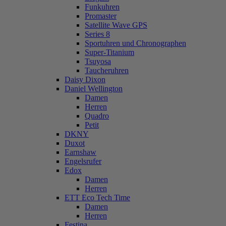
Funkuhren
Promaster
Satellite Wave GPS
Series 8
Sportuhren und Chronographen
Super-Titanium
Tsuyosa
Taucheruhren
Daisy Dixon
Daniel Wellington
Damen
Herren
Quadro
Petit
DKNY
Duxot
Earnshaw
Engelsrufer
Edox
Damen
Herren
ETT Eco Tech Time
Damen
Herren
Festina