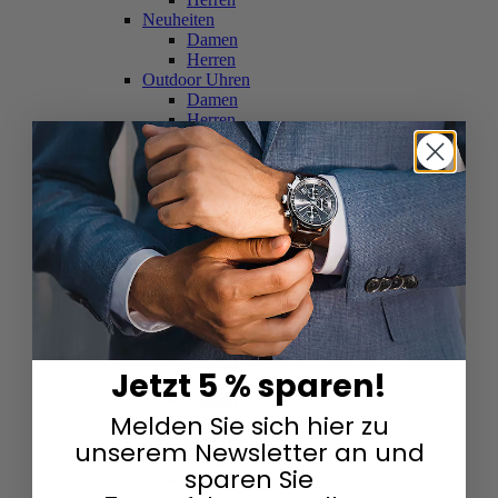
Neuheiten
Damen
Herren
Outdoor Uhren
Damen
Herren
Schweizer Uhren
Damen
Herren
Skelettuhren
Damen
Herren
Smartwatches
Damen
Herren
Solaruhren
Herren
Damen
Jetzt 5 % sparen!
Sportuhren
Damen
Melden Sie sich hier zu
Herren
Swarovski & Edelsteine
unserem Newsletter an und
Damen
sparen Sie
Herren