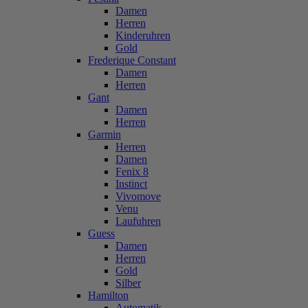
Damen
Herren
Kinderuhren
Gold
Frederique Constant
Damen
Herren
Gant
Damen
Herren
Garmin
Herren
Damen
Fenix 8
Instinct
Vivomove
Venu
Laufuhren
Guess
Damen
Herren
Gold
Silber
Hamilton
Automatik