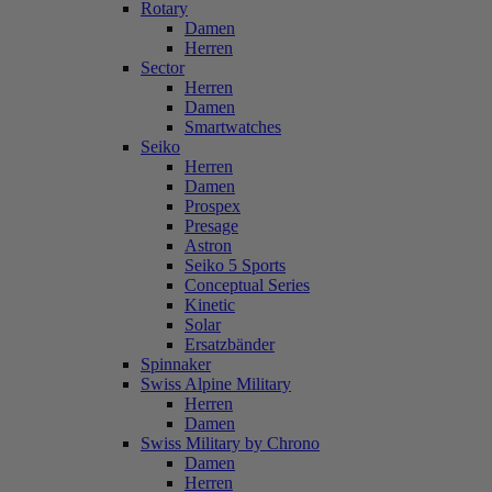
Rotary
Damen
Herren
Sector
Herren
Damen
Smartwatches
Seiko
Herren
Damen
Prospex
Presage
Astron
Seiko 5 Sports
Conceptual Series
Kinetic
Solar
Ersatzbänder
Spinnaker
Swiss Alpine Military
Herren
Damen
Swiss Military by Chrono
Damen
Herren