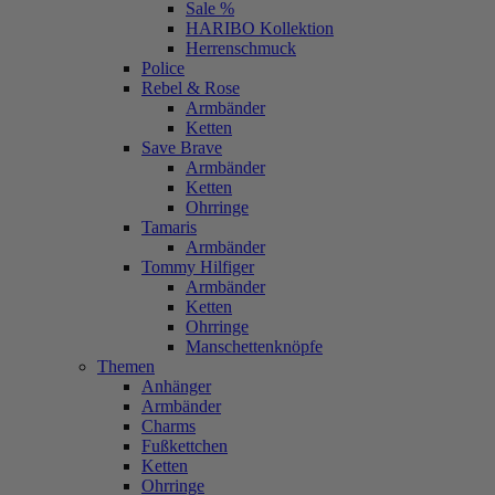
Sale %
HARIBO Kollektion
Herrenschmuck
Police
Rebel & Rose
Armbänder
Ketten
Save Brave
Armbänder
Ketten
Ohrringe
Tamaris
Armbänder
Tommy Hilfiger
Armbänder
Ketten
Ohrringe
Manschettenknöpfe
Themen
Anhänger
Armbänder
Charms
Fußkettchen
Ketten
Ohrringe