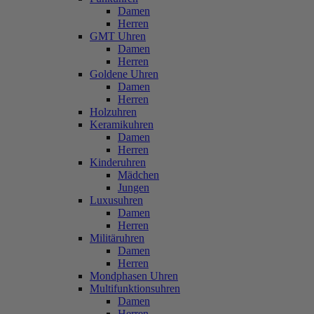
Damen
Herren
GMT Uhren
Damen
Herren
Goldene Uhren
Damen
Herren
Holzuhren
Keramikuhren
Damen
Herren
Kinderuhren
Mädchen
Jungen
Luxusuhren
Damen
Herren
Militäruhren
Damen
Herren
Mondphasen Uhren
Multifunktionsuhren
Damen
Herren