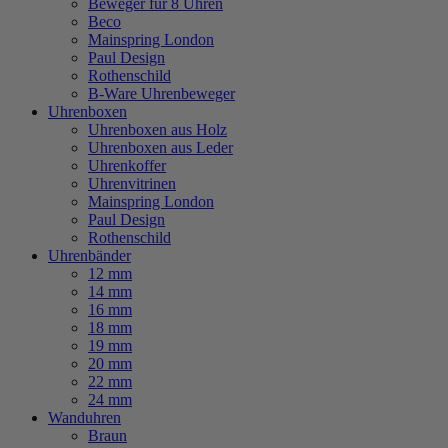
Beweger für 8 Uhren
Beco
Mainspring London
Paul Design
Rothenschild
B-Ware Uhrenbeweger
Uhrenboxen
Uhrenboxen aus Holz
Uhrenboxen aus Leder
Uhrenkoffer
Uhrenvitrinen
Mainspring London
Paul Design
Rothenschild
Uhrenbänder
12 mm
14 mm
16 mm
18 mm
19 mm
20 mm
22 mm
24 mm
Wanduhren
Braun