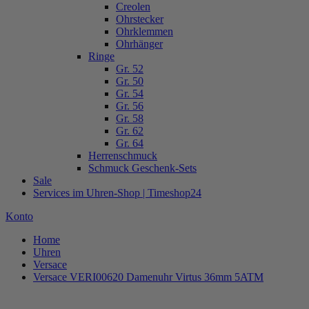
Creolen
Ohrstecker
Ohrklemmen
Ohrhänger
Ringe
Gr. 52
Gr. 50
Gr. 54
Gr. 56
Gr. 58
Gr. 62
Gr. 64
Herrenschmuck
Schmuck Geschenk-Sets
Sale
Services im Uhren-Shop | Timeshop24
Konto
Home
Uhren
Versace
Versace VERI00620 Damenuhr Virtus 36mm 5ATM