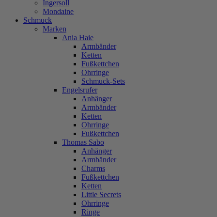
Ingersoll
Mondaine
Schmuck
Marken
Ania Haie
Armbänder
Ketten
Fußkettchen
Ohrringe
Schmuck-Sets
Engelsrufer
Anhänger
Armbänder
Ketten
Ohrringe
Fußkettchen
Thomas Sabo
Anhänger
Armbänder
Charms
Fußkettchen
Ketten
Little Secrets
Ohrringe
Ringe