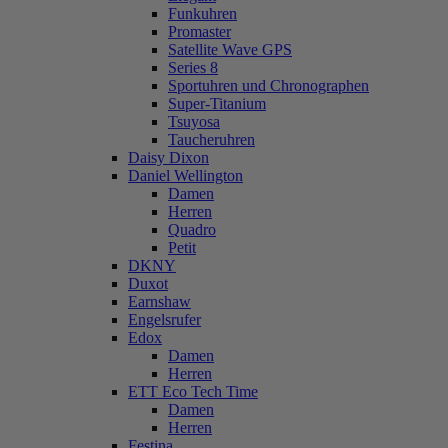
Funkuhren
Promaster
Satellite Wave GPS
Series 8
Sportuhren und Chronographen
Super-Titanium
Tsuyosa
Taucheruhren
Daisy Dixon
Daniel Wellington
Damen
Herren
Quadro
Petit
DKNY
Duxot
Earnshaw
Engelsrufer
Edox
Damen
Herren
ETT Eco Tech Time
Damen
Herren
Festina