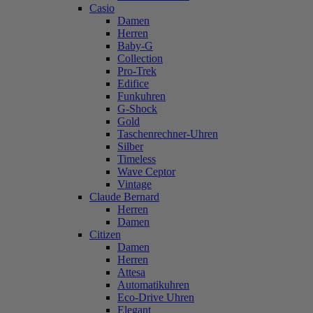
Casio
Damen
Herren
Baby-G
Collection
Pro-Trek
Edifice
Funkuhren
G-Shock
Gold
Taschenrechner-Uhren
Silber
Timeless
Wave Ceptor
Vintage
Claude Bernard
Herren
Damen
Citizen
Damen
Herren
Attesa
Automatikuhren
Eco-Drive Uhren
Elegant