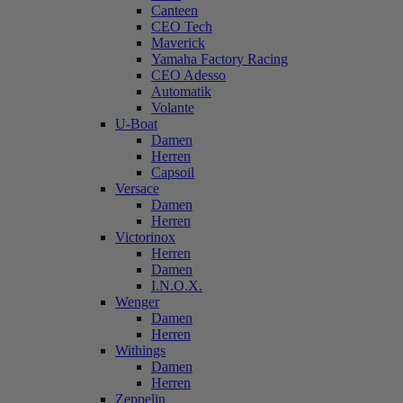
Canteen
CEO Tech
Maverick
Yamaha Factory Racing
CEO Adesso
Automatik
Volante
U-Boat
Damen
Herren
Capsoil
Versace
Damen
Herren
Victorinox
Herren
Damen
I.N.O.X.
Wenger
Damen
Herren
Withings
Damen
Herren
Zeppelin