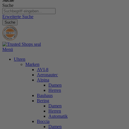
Suche
Suche
Erweiterte Suche
Suche
Menü
Uhren
Marken
AVI-8
Aeronautec
Alpina
Damen
Herren
Bauhaus
Bering
Damen
Herren
Automatik
Boccia
Damen