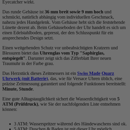
Eyecatcher wirkt.
Das
rund
e Gehäuse ist
36 mm breit
sowie 9 mm hoch
und
schmückt, natürlich abhängig vom individuellen Geschmack,
nahezu jedes Handgelenk. Vom Gehäuse hebt sich die
feststehend
e
Lünette dezent ab. Beim Gehäuseboden der Uhr handelt es sich um
einen Edelstahlboden, gepresst, der den Schlusspunkt für ein
ansprechendes Design setzt.
Einen weitgehenden Schutz vor unbeabsichtigten Kratzern und
Blessuren bietet das
Uhrenglas vom Typ "Saphirglas,
entspiegelt"
. Darunter zeigt sich das Zifferblatt Ihrer neuen
Traumuhr in der Farbe
grau
.
Das Herzstück dieses Zeitmessers ist ein
Swiss Made
Quarz
Uhrwerk (mit Batterie)
, das, wie für Versace Uhren üblich, eine
präzise Zeitmessung garantiert und folgende Funktionen bereitstellt:
Minute, Stunde
.
Eine gute Alltagstauglichkeit sichert die Wasserdichtigkeit von
5
ATM (Prüfdruck)
, wie Sie der nachfolgenden Liste entnehmen
können:
3 ATM: Wasserspritzer während des Händewaschens sind ok.
5 ATM: Duschen & Baden ist mit dieser Uhr möglich.