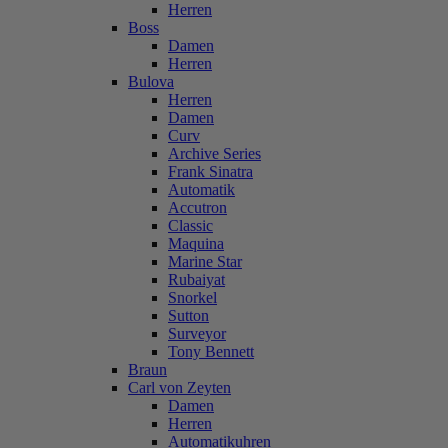
Herren
Boss
Damen
Herren
Bulova
Herren
Damen
Curv
Archive Series
Frank Sinatra
Automatik
Accutron
Classic
Maquina
Marine Star
Rubaiyat
Snorkel
Sutton
Surveyor
Tony Bennett
Braun
Carl von Zeyten
Damen
Herren
Automatikuhren