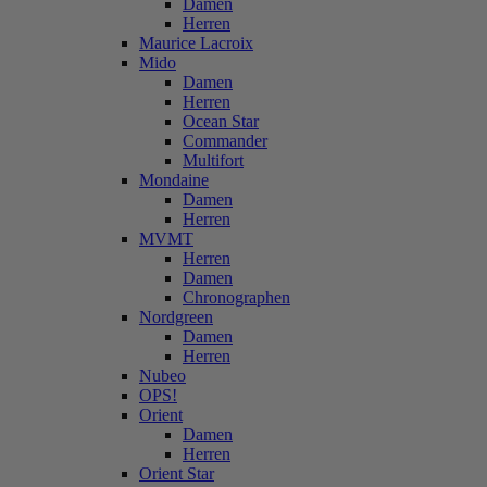
Damen
Herren
Maurice Lacroix
Mido
Damen
Herren
Ocean Star
Commander
Multifort
Mondaine
Damen
Herren
MVMT
Herren
Damen
Chronographen
Nordgreen
Damen
Herren
Nubeo
OPS!
Orient
Damen
Herren
Orient Star