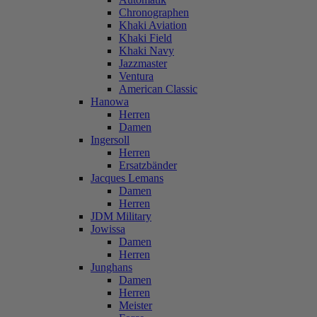
Chronographen
Khaki Aviation
Khaki Field
Khaki Navy
Jazzmaster
Ventura
American Classic
Hanowa
Herren
Damen
Ingersoll
Herren
Ersatzbänder
Jacques Lemans
Damen
Herren
JDM Military
Jowissa
Damen
Herren
Junghans
Damen
Herren
Meister