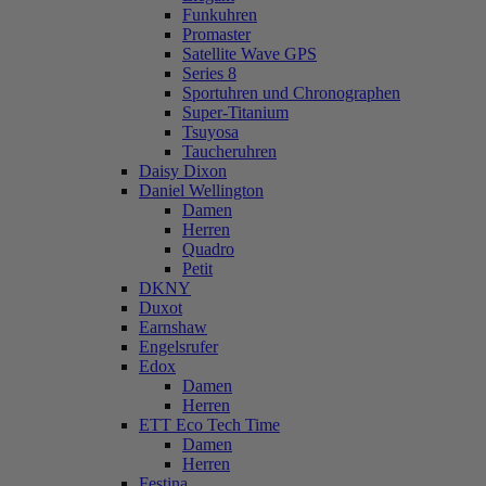
Funkuhren
Promaster
Satellite Wave GPS
Series 8
Sportuhren und Chronographen
Super-Titanium
Tsuyosa
Taucheruhren
Daisy Dixon
Daniel Wellington
Damen
Herren
Quadro
Petit
DKNY
Duxot
Earnshaw
Engelsrufer
Edox
Damen
Herren
ETT Eco Tech Time
Damen
Herren
Festina