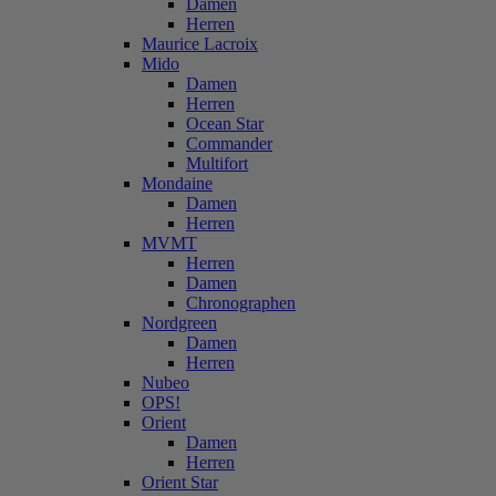
Damen
Herren
Maurice Lacroix
Mido
Damen
Herren
Ocean Star
Commander
Multifort
Mondaine
Damen
Herren
MVMT
Herren
Damen
Chronographen
Nordgreen
Damen
Herren
Nubeo
OPS!
Orient
Damen
Herren
Orient Star