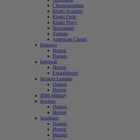
Chronographen
Khaki Aviation
Khaki Field
Khaki Navy
Jazzmaster
Ventura
American Classic
Hanowa
Herren
Damen
Ingersoll
Herren
Ersatzbänder
Jacques Lemans
Damen
Herren
JDM Military
Jowissa
Damen
Herren
Junghans
Damen
Herren
Meister