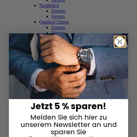
Neuheiten
Damen
Herren
Outdoor Uhren
Damen
Herren
Schweizer Uhren
Damen
Herren
Skelettuhren
Damen
Herren
Smartwatches
Damen
Herren
Solaruhren
Herren
Damen
Jetzt 5 % sparen!
Sportuhren
Damen
Melden Sie sich hier zu
Herren
Swarovski & Edelsteine
unserem Newsletter an und
Damen
sparen Sie
Herren