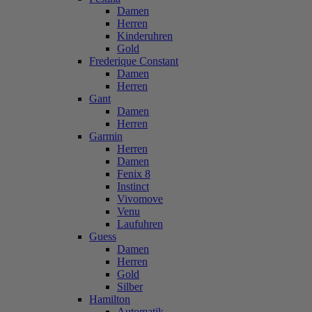
Damen
Herren
Kinderuhren
Gold
Frederique Constant
Damen
Herren
Gant
Damen
Herren
Garmin
Herren
Damen
Fenix 8
Instinct
Vivomove
Venu
Laufuhren
Guess
Damen
Herren
Gold
Silber
Hamilton
Automatik