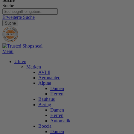
Suche
Suche
Erweiterte Suche
Suche
Menü
Uhren
Marken
AVI-8
Aeronautec
Alpina
Damen
Herren
Bauhaus
Bering
Damen
Herren
Automatik
Boccia
Damen