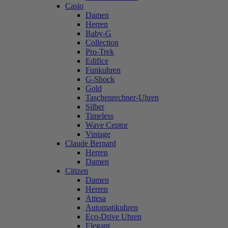
Casio
Damen
Herren
Baby-G
Collection
Pro-Trek
Edifice
Funkuhren
G-Shock
Gold
Taschenrechner-Uhren
Silber
Timeless
Wave Ceptor
Vintage
Claude Bernard
Herren
Damen
Citizen
Damen
Herren
Attesa
Automatikuhren
Eco-Drive Uhren
Elegant