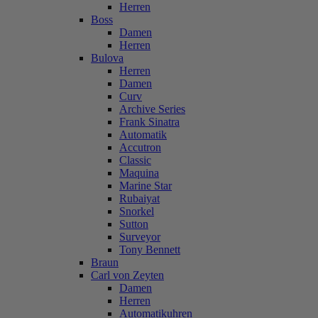
Herren
Boss
Damen
Herren
Bulova
Herren
Damen
Curv
Archive Series
Frank Sinatra
Automatik
Accutron
Classic
Maquina
Marine Star
Rubaiyat
Snorkel
Sutton
Surveyor
Tony Bennett
Braun
Carl von Zeyten
Damen
Herren
Automatikuhren