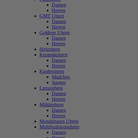
Damen
Herren
GMT Uhren
Damen
Herren
Goldene Uhren
Damen
Herren
Holzuhren
Keramikuhren
Damen
Herren
Kinderuhren
Mädchen
Jungen
Luxusuhren
Damen
Herren
Militäruhren
Damen
Herren
Mondphasen Uhren
Multifunktionsuhren
Damen
Herren