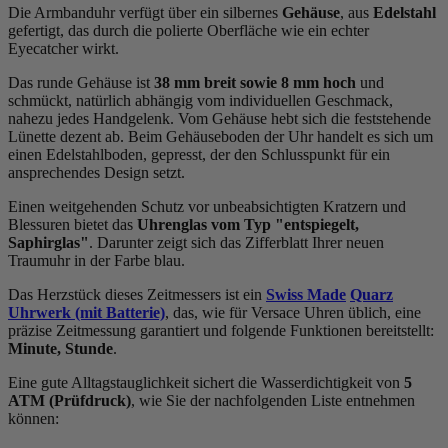
Die Armbanduhr verfügt über ein silbernes
Gehäuse
, aus
Edelstahl
gefertigt, das durch die
poliert
e Oberfläche wie ein echter
Eyecatcher wirkt.
Das
rund
e Gehäuse ist
38 mm breit
sowie 8 mm hoch
und
schmückt, natürlich abhängig vom individuellen Geschmack,
nahezu jedes Handgelenk. Vom Gehäuse hebt sich die
feststehend
e
Lünette dezent ab. Beim Gehäuseboden der Uhr handelt es sich um
einen Edelstahlboden, gepresst, der den Schlusspunkt für ein
ansprechendes Design setzt.
Einen weitgehenden Schutz vor unbeabsichtigten Kratzern und
Blessuren bietet das
Uhrenglas vom Typ "entspiegelt,
Saphirglas"
. Darunter zeigt sich das Zifferblatt Ihrer neuen
Traumuhr in der Farbe
blau
.
Das Herzstück dieses Zeitmessers ist ein
Swiss Made
Quarz
Uhrwerk (mit Batterie)
, das, wie für Versace Uhren üblich, eine
präzise Zeitmessung garantiert und folgende Funktionen bereitstellt:
Minute, Stunde
.
Eine gute Alltagstauglichkeit sichert die Wasserdichtigkeit von
5
ATM (Prüfdruck)
, wie Sie der nachfolgenden Liste entnehmen
können: