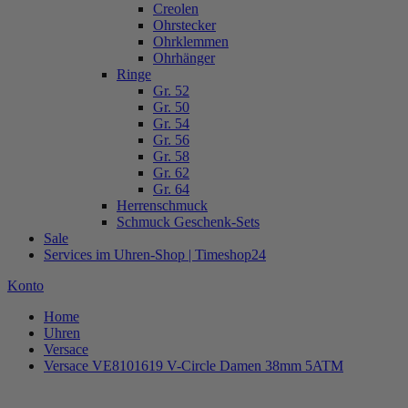
Creolen
Ohrstecker
Ohrklemmen
Ohrhänger
Ringe
Gr. 52
Gr. 50
Gr. 54
Gr. 56
Gr. 58
Gr. 62
Gr. 64
Herrenschmuck
Schmuck Geschenk-Sets
Sale
Services im Uhren-Shop | Timeshop24
Konto
Home
Uhren
Versace
Versace VE8101619 V-Circle Damen 38mm 5ATM