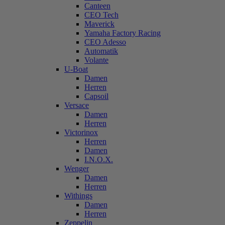
Canteen
CEO Tech
Maverick
Yamaha Factory Racing
CEO Adesso
Automatik
Volante
U-Boat
Damen
Herren
Capsoil
Versace
Damen
Herren
Victorinox
Herren
Damen
I.N.O.X.
Wenger
Damen
Herren
Withings
Damen
Herren
Zeppelin