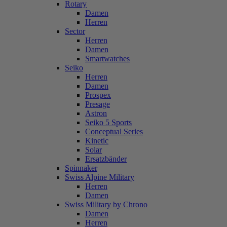
Rotary
Damen
Herren
Sector
Herren
Damen
Smartwatches
Seiko
Herren
Damen
Prospex
Presage
Astron
Seiko 5 Sports
Conceptual Series
Kinetic
Solar
Ersatzbänder
Spinnaker
Swiss Alpine Military
Herren
Damen
Swiss Military by Chrono
Damen
Herren