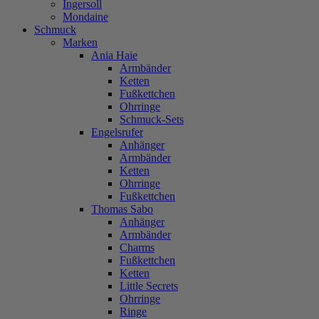
Ingersoll
Mondaine
Schmuck
Marken
Ania Haie
Armbänder
Ketten
Fußkettchen
Ohrringe
Schmuck-Sets
Engelsrufer
Anhänger
Armbänder
Ketten
Ohrringe
Fußkettchen
Thomas Sabo
Anhänger
Armbänder
Charms
Fußkettchen
Ketten
Little Secrets
Ohrringe
Ringe