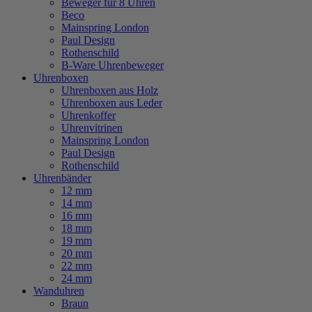
Beweger für 8 Uhren
Beco
Mainspring London
Paul Design
Rothenschild
B-Ware Uhrenbeweger
Uhrenboxen
Uhrenboxen aus Holz
Uhrenboxen aus Leder
Uhrenkoffer
Uhrenvitrinen
Mainspring London
Paul Design
Rothenschild
Uhrenbänder
12 mm
14 mm
16 mm
18 mm
19 mm
20 mm
22 mm
24 mm
Wanduhren
Braun