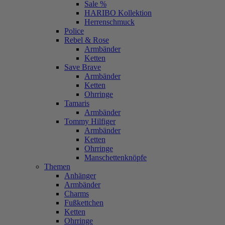
Sale %
HARIBO Kollektion
Herrenschmuck
Police
Rebel & Rose
Armbänder
Ketten
Save Brave
Armbänder
Ketten
Ohrringe
Tamaris
Armbänder
Tommy Hilfiger
Armbänder
Ketten
Ohrringe
Manschettenknöpfe
Themen
Anhänger
Armbänder
Charms
Fußkettchen
Ketten
Ohrringe