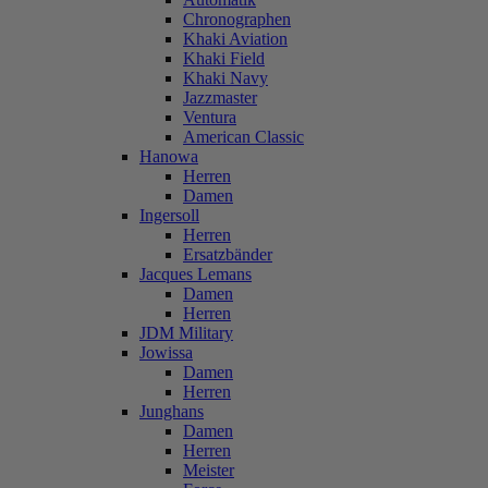
Chronographen
Khaki Aviation
Khaki Field
Khaki Navy
Jazzmaster
Ventura
American Classic
Hanowa
Herren
Damen
Ingersoll
Herren
Ersatzbänder
Jacques Lemans
Damen
Herren
JDM Military
Jowissa
Damen
Herren
Junghans
Damen
Herren
Meister