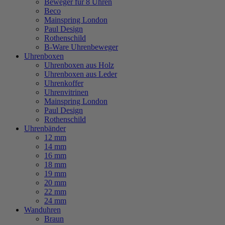
Beweger für 8 Uhren
Beco
Mainspring London
Paul Design
Rothenschild
B-Ware Uhrenbeweger
Uhrenboxen
Uhrenboxen aus Holz
Uhrenboxen aus Leder
Uhrenkoffer
Uhrenvitrinen
Mainspring London
Paul Design
Rothenschild
Uhrenbänder
12 mm
14 mm
16 mm
18 mm
19 mm
20 mm
22 mm
24 mm
Wanduhren
Braun