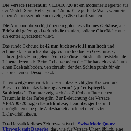
Die Versace
Herrenuhr
VE3A00720 ist ein moderner Begleiter aus
der Modell-Serie Hellenyium 42mm. Eine perfekte Wahl, wenn Sie
einen Zeitmesser mit einem zeitgemäßen Look suchen.
Die Armbanduhr verfügt über ein goldenes silbernes
Gehäuse
, aus
Edelstahl
gefertigt, das durch die
mattiert, poliert
e Oberfläche wie
ein echter Eyecatcher wirkt.
Das
rund
e Gehäuse ist
42 mm breit
sowie 11 mm hoch
und
schmückt, natürlich abhängig vom individuellen Geschmack,
nahezu jedes Handgelenk. Vom Gehäuse hebt sich die
feststehend
e
Lünette dezent ab. Beim Gehäuseboden der Uhr handelt es sich um
einen Edelstahlboden, verschraubt, der den Schlusspunkt für ein
ansprechendes Design setzt.
Einen weitgehenden Schutz vor unbeabsichtigten Kratzern und
Blessuren bietet das
Uhrenglas vom Typ "entspiegelt,
Saphirglas"
. Darunter zeigt sich das Zifferblatt Ihrer neuen
Traumuhr in der Farbe
grün
. Zur Beleuchtung der Versace
VE3A00720 tragen
Leuchtindexe, Leuchtzeiger
bei und
ermöglichen eine gute Ablesbarkeit auch bei ungünstigen
Lichtverhältnissen.
Das Herzstück dieses Zeitmessers ist ein
Swiss Made
Quarz
Uhrwerk (mit Batterie)
, das, wie für Versace Uhren üblich, eine