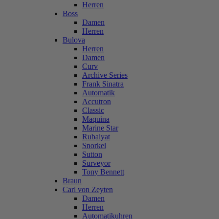
Herren
Boss
Damen
Herren
Bulova
Herren
Damen
Curv
Archive Series
Frank Sinatra
Automatik
Accutron
Classic
Maquina
Marine Star
Rubaiyat
Snorkel
Sutton
Surveyor
Tony Bennett
Braun
Carl von Zeyten
Damen
Herren
Automatikuhren