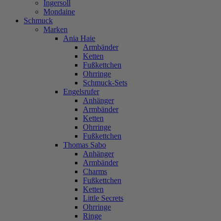
Ingersoll
Mondaine
Schmuck
Marken
Ania Haie
Armbänder
Ketten
Fußkettchen
Ohrringe
Schmuck-Sets
Engelsrufer
Anhänger
Armbänder
Ketten
Ohrringe
Fußkettchen
Thomas Sabo
Anhänger
Armbänder
Charms
Fußkettchen
Ketten
Little Secrets
Ohrringe
Ringe