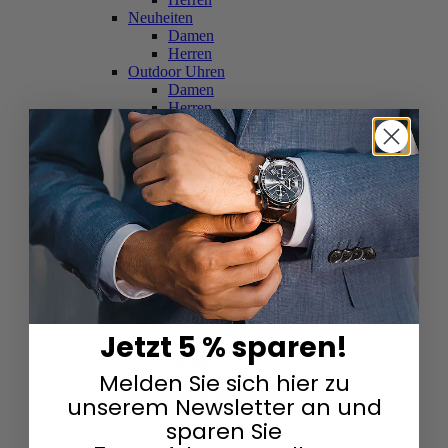
Neuheiten
Damen
Herren
Outdoor Uhren
Damen
Herren
Schweizer Uhren
Damen
Herren
Skelettuhren
Damen
Herren
Smartwatches
Damen
Herren
Solaruhren
Herren
Damen
Jetzt 5 % sparen!
Sportuhren
Damen
Melden Sie sich hier zu
Herren
Swarovski & Edelsteine
unserem Newsletter an und
Damen
sparen Sie
Herren