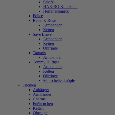
Sale %
HARIBO Kollektion
Herrenschmuck
Police
Rebel & Rose
Armbänder
Ketten
Save Brave
Armbänder
Ketten
Ohrringe
Tamaris
Armbänder
Tommy Hilfiger
Armbänder
Ketten
Ohrringe
Manschettenknöpfe
Themen
Anhänger
Armbänder
Charms
Fußkettchen
Ketten
Ohrringe