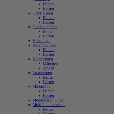
Damen
Herren
GMT Uhren
Damen
Herren
Goldene Uhren
Damen
Herren
Holzuhren
Keramikuhren
Damen
Herren
Kinderuhren
Mädchen
Jungen
Luxusuhren
Damen
Herren
Militäruhren
Damen
Herren
Mondphasen Uhren
Multifunktionsuhren
Damen
Herren