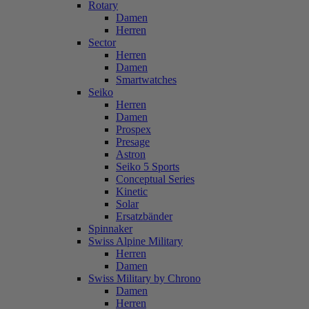
Rotary
Damen
Herren
Sector
Herren
Damen
Smartwatches
Seiko
Herren
Damen
Prospex
Presage
Astron
Seiko 5 Sports
Conceptual Series
Kinetic
Solar
Ersatzbänder
Spinnaker
Swiss Alpine Military
Herren
Damen
Swiss Military by Chrono
Damen
Herren