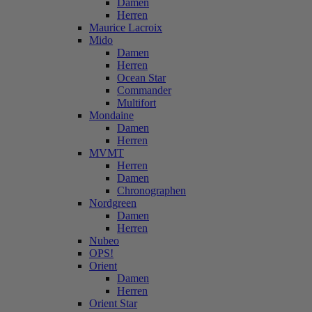
Damen
Herren
Maurice Lacroix
Mido
Damen
Herren
Ocean Star
Commander
Multifort
Mondaine
Damen
Herren
MVMT
Herren
Damen
Chronographen
Nordgreen
Damen
Herren
Nubeo
OPS!
Orient
Damen
Herren
Orient Star