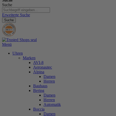
Suche
Suche
Erweiterte Suche
Suche
Menü
Uhren
Marken
AVI-8
Aeronautec
Alpina
Damen
Herren
Bauhaus
Bering
Damen
Herren
Automatik
Boccia
Damen