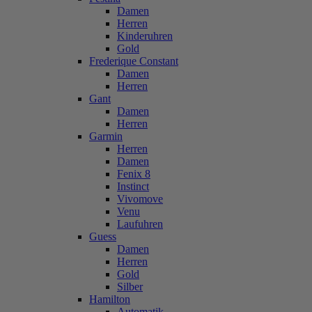
Damen
Herren
Kinderuhren
Gold
Frederique Constant
Damen
Herren
Gant
Damen
Herren
Garmin
Herren
Damen
Fenix 8
Instinct
Vivomove
Venu
Laufuhren
Guess
Damen
Herren
Gold
Silber
Hamilton
Automatik