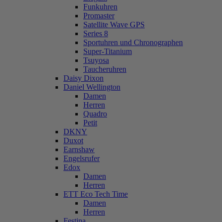
Funkuhren
Promaster
Satellite Wave GPS
Series 8
Sportuhren und Chronographen
Super-Titanium
Tsuyosa
Taucheruhren
Daisy Dixon
Daniel Wellington
Damen
Herren
Quadro
Petit
DKNY
Duxot
Earnshaw
Engelsrufer
Edox
Damen
Herren
ETT Eco Tech Time
Damen
Herren
Festina