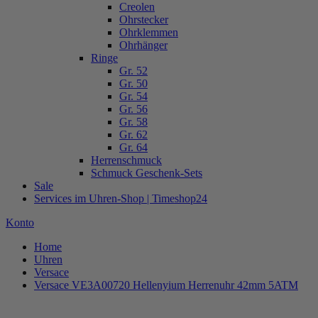
Creolen
Ohrstecker
Ohrklemmen
Ohrhänger
Ringe
Gr. 52
Gr. 50
Gr. 54
Gr. 56
Gr. 58
Gr. 62
Gr. 64
Herrenschmuck
Schmuck Geschenk-Sets
Sale
Services im Uhren-Shop | Timeshop24
Konto
Home
Uhren
Versace
Versace VE3A00720 Hellenyium Herrenuhr 42mm 5ATM