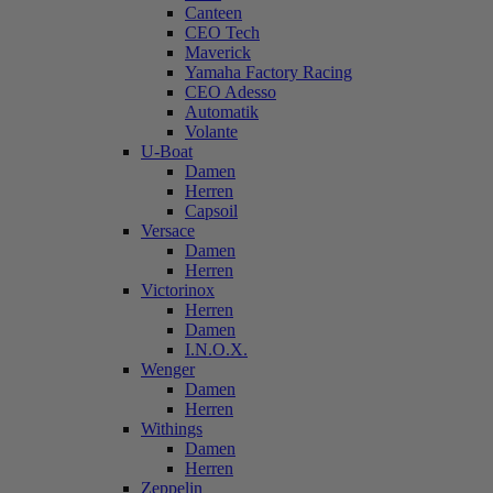
Canteen
CEO Tech
Maverick
Yamaha Factory Racing
CEO Adesso
Automatik
Volante
U-Boat
Damen
Herren
Capsoil
Versace
Damen
Herren
Victorinox
Herren
Damen
I.N.O.X.
Wenger
Damen
Herren
Withings
Damen
Herren
Zeppelin