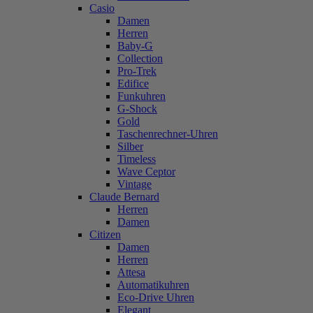
Casio
Damen
Herren
Baby-G
Collection
Pro-Trek
Edifice
Funkuhren
G-Shock
Gold
Taschenrechner-Uhren
Silber
Timeless
Wave Ceptor
Vintage
Claude Bernard
Herren
Damen
Citizen
Damen
Herren
Attesa
Automatikuhren
Eco-Drive Uhren
Elegant