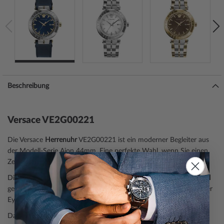
Beschreibung
Versace VE2G00221
Die Versace
Herrenuhr
VE2G00221 ist ein moderner Begleiter aus
der Modell-Serie Aion 44mm. Eine perfekte Wahl, wenn Sie einen
Zeitmesser mit einem zeitgemäßen Look suchen.
Die Armbanduhr verfügt über ein silbernes
Gehäuse
, aus
Edelstahl
gefertigt, das durch die
mattiert, poliert
e Oberfläche wie ein echter
Eyecatcher wirkt.
Das
rund
e Gehäuse ist
44 mm breit
sowie 12 mm hoch
und