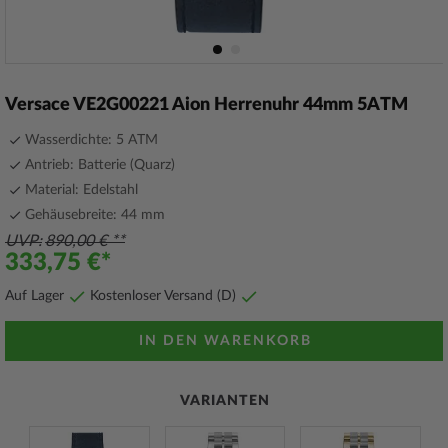
Zum
Anfang
Versace VE2G00221 Aion Herrenuhr 44mm 5ATM
der
Bildergalerie
Wasserdichte: 5 ATM
springen
Antrieb: Batterie (Quarz)
Material: Edelstahl
Gehäusebreite: 44 mm
UVP
890,00 €
333,75 €
Auf Lager
Kostenloser Versand (D)
IN DEN WARENKORB
VARIANTEN