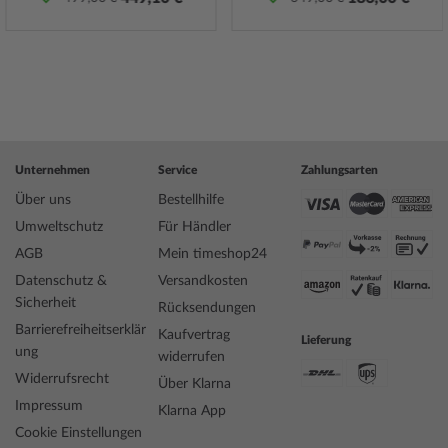
Spezifikationen:
Name
Versace VE2G00221 Aion Herrenuhr 44mm
5ATM
Hersteller Modellserie
Aion 44mm
EAN Code
7630030590214
Unternehmen
Service
Zahlungsarten
Marke
Versace
Über uns
Bestellhilfe
Artikelnummer
mid-35102
Geschlecht
Herren
Umweltschutz
Für Händler
Hersteller Artikel-Nr.
VE2G00221
AGB
Mein timeshop24
Style
Modern
Datenschutz &
Versandkosten
Artikel-Gewicht
0.09
Sicherheit
Rücksendungen
Barrierefreiheitserklär
Kaufvertrag
Lieferung
ung
Anzeige
Analog
widerrufen
Antrieb
Batterie (Quarz)
Widerrufsrecht
Über Klarna
Funktionen
Datum, Minute, Sekunde, Stunde
Impressum
Klarna App
Cookie Einstellungen