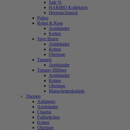
Sale %
HARIBO Kollektion
Herrenschmuck
Police
Rebel & Rose
Armbänder
Ketten
Save Brave
Armbänder
Ketten
Ohrringe
Tamaris
Armbänder
Tommy Hilfiger
Armbänder
Ketten
Ohrringe
Manschettenknöpfe
Themen
Anhänger
Armbänder
Charms
Fußkettchen
Ketten
Ohrringe