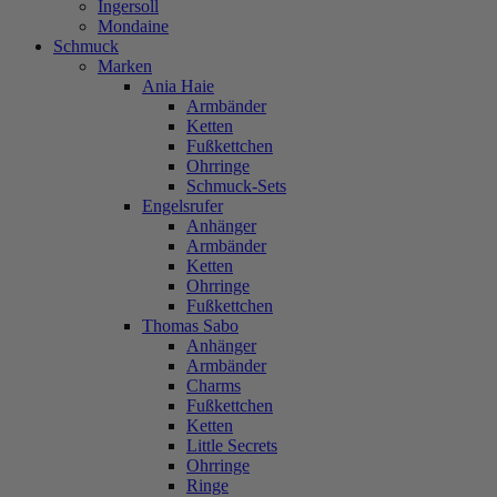
Ingersoll
Mondaine
Schmuck
Marken
Ania Haie
Armbänder
Ketten
Fußkettchen
Ohrringe
Schmuck-Sets
Engelsrufer
Anhänger
Armbänder
Ketten
Ohrringe
Fußkettchen
Thomas Sabo
Anhänger
Armbänder
Charms
Fußkettchen
Ketten
Little Secrets
Ohrringe
Ringe