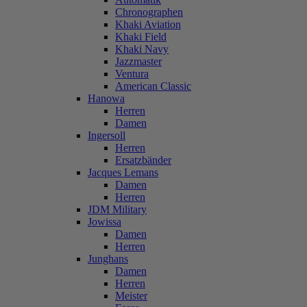
Chronographen
Khaki Aviation
Khaki Field
Khaki Navy
Jazzmaster
Ventura
American Classic
Hanowa
Herren
Damen
Ingersoll
Herren
Ersatzbänder
Jacques Lemans
Damen
Herren
JDM Military
Jowissa
Damen
Herren
Junghans
Damen
Herren
Meister