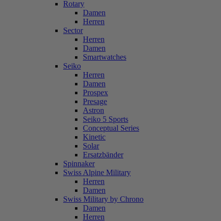
Rotary
Damen
Herren
Sector
Herren
Damen
Smartwatches
Seiko
Herren
Damen
Prospex
Presage
Astron
Seiko 5 Sports
Conceptual Series
Kinetic
Solar
Ersatzbänder
Spinnaker
Swiss Alpine Military
Herren
Damen
Swiss Military by Chrono
Damen
Herren