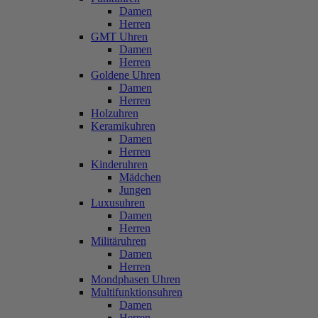
Damen
Herren
GMT Uhren
Damen
Herren
Goldene Uhren
Damen
Herren
Holzuhren
Keramikuhren
Damen
Herren
Kinderuhren
Mädchen
Jungen
Luxusuhren
Damen
Herren
Militäruhren
Damen
Herren
Mondphasen Uhren
Multifunktionsuhren
Damen
Herren