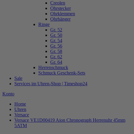
Creolen
Ohrstecker
Ohrklemmen
Ohrhänger
Ringe
Gr. 52
Gr. 50
Gr. 54
Gr. 56
Gr. 58
Gr. 62
Gr. 64
Herrenschmuck
Schmuck Geschenk-Sets
Sale
Services im Uhren-Shop | Timeshop24
Konto
Home
Uhren
Versace
Versace VE1D00419 Aion Chronograph Herrenuhr 45mm
5ATM