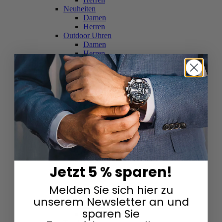
Neuheiten
Damen
Herren
Outdoor Uhren
Damen
Herren
Schweizer Uhren
Damen
Herren
Skelettuhren
Damen
Herren
Smartwatches
Damen
Herren
Solaruhren
Herren
Damen
Jetzt 5 % sparen!
Sportuhren
Damen
Melden Sie sich hier zu
Herren
Swarovski & Edelsteine
unserem Newsletter an und
Damen
sparen Sie
Herren