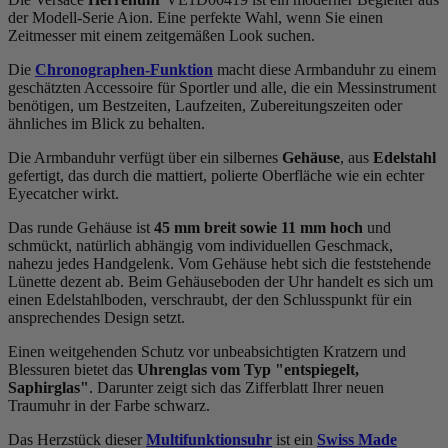
der Modell-Serie Aion. Eine perfekte Wahl, wenn Sie einen
Zeitmesser mit einem zeitgemäßen Look suchen.
Die
Chronographen-Funktion
macht diese Armbanduhr zu einem
geschätzten Accessoire für Sportler und alle, die ein Messinstrument
benötigen, um Bestzeiten, Laufzeiten, Zubereitungszeiten oder
ähnliches im Blick zu behalten.
Die Armbanduhr verfügt über ein silbernes
Gehäuse
, aus
Edelstahl
gefertigt, das durch die
mattiert, poliert
e Oberfläche wie ein echter
Eyecatcher wirkt.
Das
rund
e Gehäuse ist
45 mm breit
sowie 11 mm hoch
und
schmückt, natürlich abhängig vom individuellen Geschmack,
nahezu jedes Handgelenk. Vom Gehäuse hebt sich die
feststehend
e
Lünette dezent ab. Beim Gehäuseboden der Uhr handelt es sich um
einen Edelstahlboden, verschraubt, der den Schlusspunkt für ein
ansprechendes Design setzt.
Einen weitgehenden Schutz vor unbeabsichtigten Kratzern und
Blessuren bietet das
Uhrenglas vom Typ "entspiegelt,
Saphirglas"
. Darunter zeigt sich das Zifferblatt Ihrer neuen
Traumuhr in der Farbe
schwarz
.
Das Herzstück dieser
Multifunktionsuhr
ist ein
Swiss Made