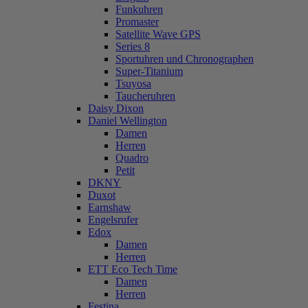
Funkuhren
Promaster
Satellite Wave GPS
Series 8
Sportuhren und Chronographen
Super-Titanium
Tsuyosa
Taucheruhren
Daisy Dixon
Daniel Wellington
Damen
Herren
Quadro
Petit
DKNY
Duxot
Earnshaw
Engelsrufer
Edox
Damen
Herren
ETT Eco Tech Time
Damen
Herren
Festina