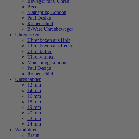
Beweger für 8 Uhren
Beco
Mainspring London
Paul Design
Rothenschild
B-Ware Uhrenbeweger
Uhrenboxen
Uhrenboxen aus Holz
Uhrenboxen aus Leder
Uhrenkoffer
Uhrenvitrinen
Mainspring London
Paul Design
Rothenschild
Uhrenbänder
12 mm
14 mm
16 mm
18 mm
19 mm
20 mm
22 mm
24 mm
Wanduhren
Braun