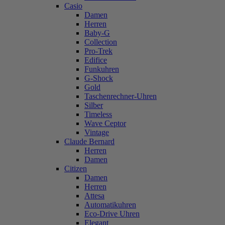
Casio
Damen
Herren
Baby-G
Collection
Pro-Trek
Edifice
Funkuhren
G-Shock
Gold
Taschenrechner-Uhren
Silber
Timeless
Wave Ceptor
Vintage
Claude Bernard
Herren
Damen
Citizen
Damen
Herren
Attesa
Automatikuhren
Eco-Drive Uhren
Elegant