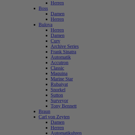
Herren
Boss
Damen
Herren
Bulova
Herren
Damen
Curv
Archive Series
Frank Sinatra
Automatik
Accutron
Classic
Maquina
Marine Star
Rubaiyat
Snorkel
Sutton
Surveyor
Tony Bennett
Braun
Carl von Zeyten
Damen
Herren
Automatikuhren