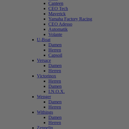
Canteen
CEO Tech
Maverick
Yamaha Factory Racing
CEO Adesso
Automatik
Volante
U-Boat
Damen
Herren
Capsoil
Versace
Damen
Herren
Victorinox
Herren
Damen
I.N.O.X.
Wenger
Damen
Herren
Withings
Damen
Herren
Zeppelin