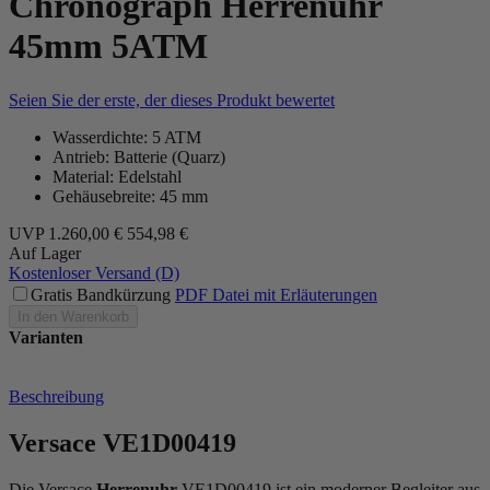
Chronograph Herrenuhr
45mm 5ATM
Seien Sie der erste, der dieses Produkt bewertet
Wasserdichte: 5 ATM
Antrieb: Batterie (Quarz)
Material: Edelstahl
Gehäusebreite: 45 mm
UVP
1.260,00 €
554,98 €
Auf Lager
Kostenloser Versand (D)
Gratis Bandkürzung
PDF Datei mit Erläuterungen
In den Warenkorb
Varianten
Beschreibung
Versace VE1D00419
Die Versace
Herrenuhr
VE1D00419 ist ein moderner Begleiter aus