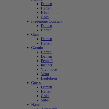
Damen
Herren
Kinderuhren
Gold
Frederique Constant
Damen
Herren
Gant
Damen
Herren
Garmin
Herren
Damen
Fenix 8
Instinct
Vivomove
Venu
Laufuhren
Guess
Damen
Herren
Gold
Silber
Hamilton
Automatik