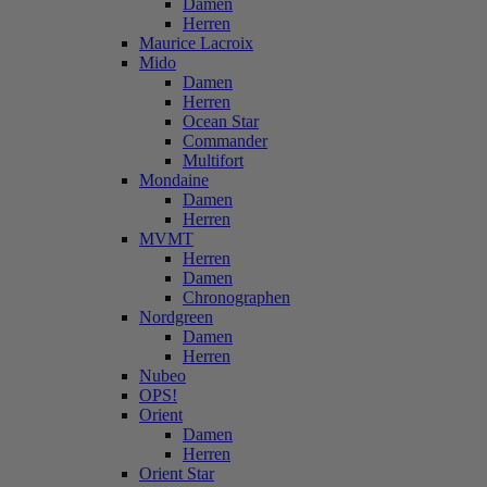
Damen
Herren
Maurice Lacroix
Mido
Damen
Herren
Ocean Star
Commander
Multifort
Mondaine
Damen
Herren
MVMT
Herren
Damen
Chronographen
Nordgreen
Damen
Herren
Nubeo
OPS!
Orient
Damen
Herren
Orient Star