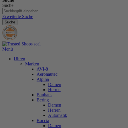
Suche
Suche
Erweiterte Suche
Suche
Menü
Uhren
Marken
AVI-8
Aeronautec
Alpina
Damen
Herren
Bauhaus
Bering
Damen
Herren
Automatik
Boccia
Damen