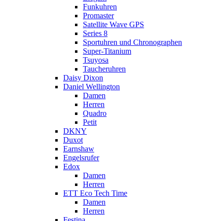
Funkuhren
Promaster
Satellite Wave GPS
Series 8
Sportuhren und Chronographen
Super-Titanium
Tsuyosa
Taucheruhren
Daisy Dixon
Daniel Wellington
Damen
Herren
Quadro
Petit
DKNY
Duxot
Earnshaw
Engelsrufer
Edox
Damen
Herren
ETT Eco Tech Time
Damen
Herren
Festina