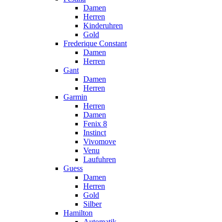
Damen
Herren
Kinderuhren
Gold
Frederique Constant
Damen
Herren
Gant
Damen
Herren
Garmin
Herren
Damen
Fenix 8
Instinct
Vivomove
Venu
Laufuhren
Guess
Damen
Herren
Gold
Silber
Hamilton
Automatik