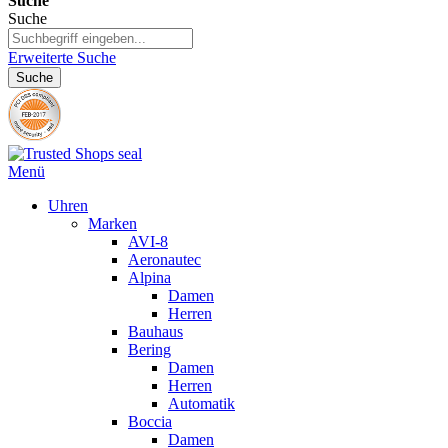
Suche
Suche
Erweiterte Suche
Suche
Menü
Uhren
Marken
AVI-8
Aeronautec
Alpina
Damen
Herren
Bauhaus
Bering
Damen
Herren
Automatik
Boccia
Damen