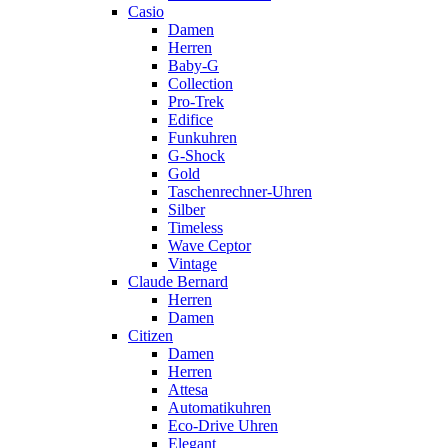
Casio
Damen
Herren
Baby-G
Collection
Pro-Trek
Edifice
Funkuhren
G-Shock
Gold
Taschenrechner-Uhren
Silber
Timeless
Wave Ceptor
Vintage
Claude Bernard
Herren
Damen
Citizen
Damen
Herren
Attesa
Automatikuhren
Eco-Drive Uhren
Elegant