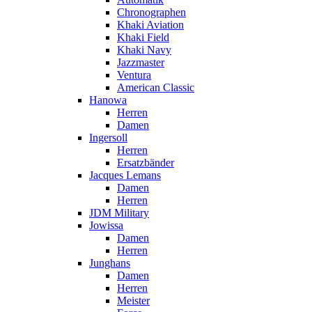
Chronographen
Khaki Aviation
Khaki Field
Khaki Navy
Jazzmaster
Ventura
American Classic
Hanowa
Herren
Damen
Ingersoll
Herren
Ersatzbänder
Jacques Lemans
Damen
Herren
JDM Military
Jowissa
Damen
Herren
Junghans
Damen
Herren
Meister