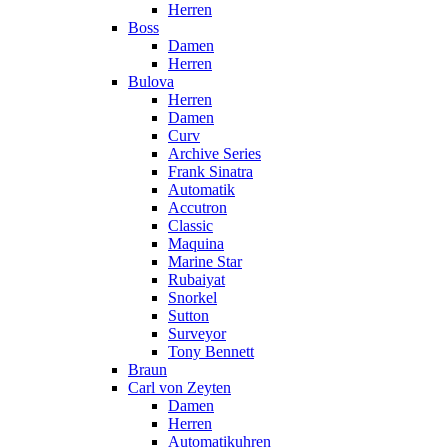
Herren
Boss
Damen
Herren
Bulova
Herren
Damen
Curv
Archive Series
Frank Sinatra
Automatik
Accutron
Classic
Maquina
Marine Star
Rubaiyat
Snorkel
Sutton
Surveyor
Tony Bennett
Braun
Carl von Zeyten
Damen
Herren
Automatikuhren