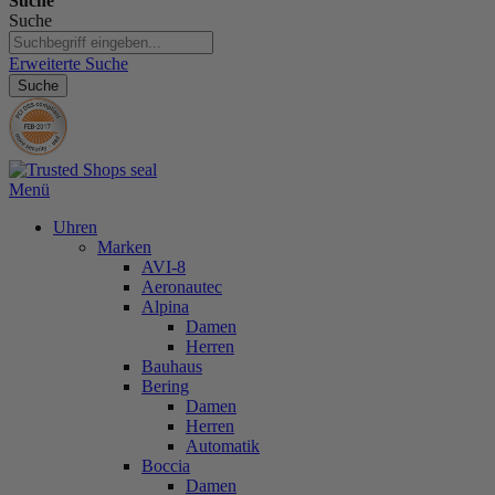
Suche
Suche
Erweiterte Suche
Suche
Menü
Uhren
Marken
AVI-8
Aeronautec
Alpina
Damen
Herren
Bauhaus
Bering
Damen
Herren
Automatik
Boccia
Damen