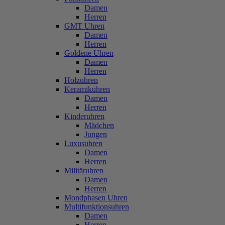
Damen
Herren
GMT Uhren
Damen
Herren
Goldene Uhren
Damen
Herren
Holzuhren
Keramikuhren
Damen
Herren
Kinderuhren
Mädchen
Jungen
Luxusuhren
Damen
Herren
Militäruhren
Damen
Herren
Mondphasen Uhren
Multifunktionsuhren
Damen
Herren