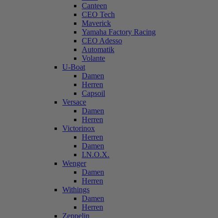
Canteen
CEO Tech
Maverick
Yamaha Factory Racing
CEO Adesso
Automatik
Volante
U-Boat
Damen
Herren
Capsoil
Versace
Damen
Herren
Victorinox
Herren
Damen
I.N.O.X.
Wenger
Damen
Herren
Withings
Damen
Herren
Zeppelin