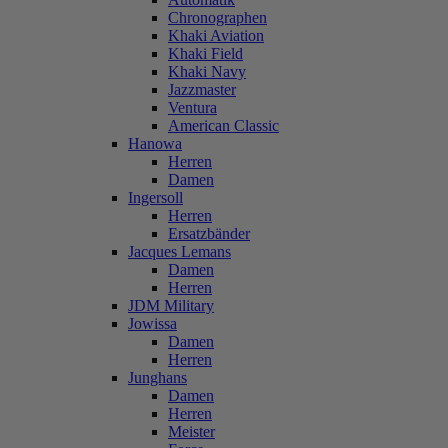
Chronographen
Khaki Aviation
Khaki Field
Khaki Navy
Jazzmaster
Ventura
American Classic
Hanowa
Herren
Damen
Ingersoll
Herren
Ersatzbänder
Jacques Lemans
Damen
Herren
JDM Military
Jowissa
Damen
Herren
Junghans
Damen
Herren
Meister