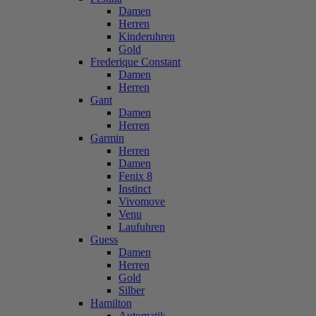
Damen
Herren
Kinderuhren
Gold
Frederique Constant
Damen
Herren
Gant
Damen
Herren
Garmin
Herren
Damen
Fenix 8
Instinct
Vivomove
Venu
Laufuhren
Guess
Damen
Herren
Gold
Silber
Hamilton
Automatik