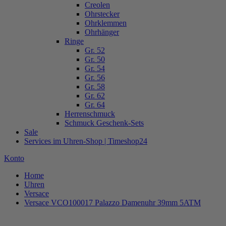
Creolen
Ohrstecker
Ohrklemmen
Ohrhänger
Ringe
Gr. 52
Gr. 50
Gr. 54
Gr. 56
Gr. 58
Gr. 62
Gr. 64
Herrenschmuck
Schmuck Geschenk-Sets
Sale
Services im Uhren-Shop | Timeshop24
Konto
Home
Uhren
Versace
Versace VCO100017 Palazzo Damenuhr 39mm 5ATM