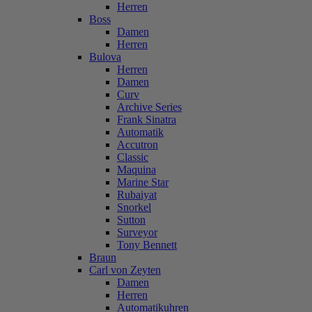
Herren
Boss
Damen
Herren
Bulova
Herren
Damen
Curv
Archive Series
Frank Sinatra
Automatik
Accutron
Classic
Maquina
Marine Star
Rubaiyat
Snorkel
Sutton
Surveyor
Tony Bennett
Braun
Carl von Zeyten
Damen
Herren
Automatikuhren