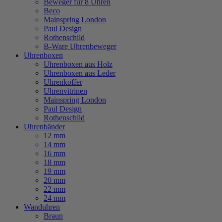
Beweger für 8 Uhren
Beco
Mainspring London
Paul Design
Rothenschild
B-Ware Uhrenbeweger
Uhrenboxen
Uhrenboxen aus Holz
Uhrenboxen aus Leder
Uhrenkoffer
Uhrenvitrinen
Mainspring London
Paul Design
Rothenschild
Uhrenbänder
12 mm
14 mm
16 mm
18 mm
19 mm
20 mm
22 mm
24 mm
Wanduhren
Braun