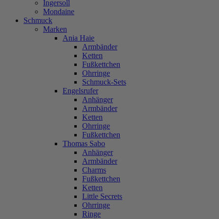
Ingersoll
Mondaine
Schmuck
Marken
Ania Haie
Armbänder
Ketten
Fußkettchen
Ohrringe
Schmuck-Sets
Engelsrufer
Anhänger
Armbänder
Ketten
Ohrringe
Fußkettchen
Thomas Sabo
Anhänger
Armbänder
Charms
Fußkettchen
Ketten
Little Secrets
Ohrringe
Ringe