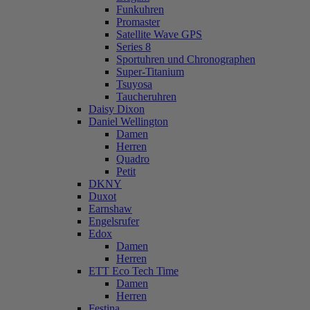
Funkuhren
Promaster
Satellite Wave GPS
Series 8
Sportuhren und Chronographen
Super-Titanium
Tsuyosa
Taucheruhren
Daisy Dixon
Daniel Wellington
Damen
Herren
Quadro
Petit
DKNY
Duxot
Earnshaw
Engelsrufer
Edox
Damen
Herren
ETT Eco Tech Time
Damen
Herren
Festina