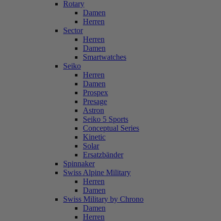
Rotary
Damen
Herren
Sector
Herren
Damen
Smartwatches
Seiko
Herren
Damen
Prospex
Presage
Astron
Seiko 5 Sports
Conceptual Series
Kinetic
Solar
Ersatzbänder
Spinnaker
Swiss Alpine Military
Herren
Damen
Swiss Military by Chrono
Damen
Herren