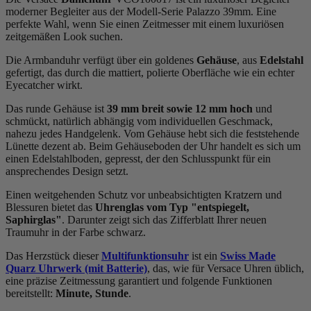
moderner Begleiter aus der Modell-Serie Palazzo 39mm. Eine
perfekte Wahl, wenn Sie einen Zeitmesser mit einem luxuriösen
zeitgemäßen Look suchen.
Die Armbanduhr verfügt über ein goldenes
Gehäuse
, aus
Edelstahl
gefertigt, das durch die
mattiert, poliert
e Oberfläche wie ein echter
Eyecatcher wirkt.
Das
rund
e Gehäuse ist
39 mm breit
sowie 12 mm hoch
und
schmückt, natürlich abhängig vom individuellen Geschmack,
nahezu jedes Handgelenk. Vom Gehäuse hebt sich die
feststehend
e
Lünette dezent ab. Beim Gehäuseboden der Uhr handelt es sich um
einen Edelstahlboden, gepresst, der den Schlusspunkt für ein
ansprechendes Design setzt.
Einen weitgehenden Schutz vor unbeabsichtigten Kratzern und
Blessuren bietet das
Uhrenglas vom Typ "entspiegelt,
Saphirglas"
. Darunter zeigt sich das Zifferblatt Ihrer neuen
Traumuhr in der Farbe
schwarz
.
Das Herzstück dieser
Multifunktionsuhr
ist ein
Swiss Made
Quarz Uhrwerk (mit Batterie)
, das, wie für Versace Uhren üblich,
eine präzise Zeitmessung garantiert und folgende Funktionen
bereitstellt:
Minute, Stunde
.