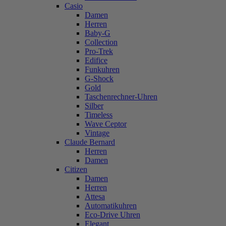
Casio
Damen
Herren
Baby-G
Collection
Pro-Trek
Edifice
Funkuhren
G-Shock
Gold
Taschenrechner-Uhren
Silber
Timeless
Wave Ceptor
Vintage
Claude Bernard
Herren
Damen
Citizen
Damen
Herren
Attesa
Automatikuhren
Eco-Drive Uhren
Elegant