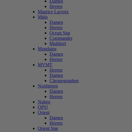
Damen
Herren
Maurice Lacroix
Mido
Damen
Herren
Ocean Star
Commander
Multifort
Mondaine
Damen
Herren
MVMT
Herren
Damen
Chronographen
Nordgreen
Damen
Herren
Nubeo
OPS!
Orient
Damen
Herren
Orient Star