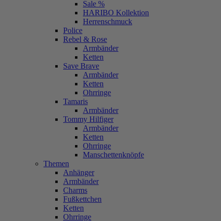
Sale %
HARIBO Kollektion
Herrenschmuck
Police
Rebel & Rose
Armbänder
Ketten
Save Brave
Armbänder
Ketten
Ohrringe
Tamaris
Armbänder
Tommy Hilfiger
Armbänder
Ketten
Ohrringe
Manschettenknöpfe
Themen
Anhänger
Armbänder
Charms
Fußkettchen
Ketten
Ohrringe