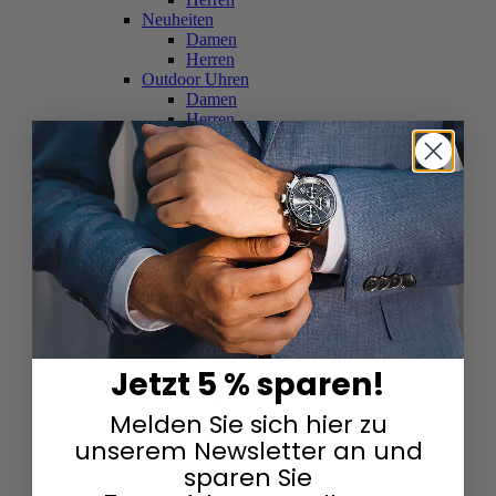
Neuheiten
Damen
Herren
Outdoor Uhren
Damen
Herren
Schweizer Uhren
Damen
Herren
Skelettuhren
Damen
Herren
Smartwatches
Damen
Herren
Solaruhren
Herren
Damen
Jetzt 5 % sparen!
Sportuhren
Damen
Melden Sie sich hier zu
Herren
Swarovski & Edelsteine
unserem Newsletter an und
Damen
sparen Sie
Herren