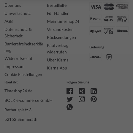
Über uns
Bestellhilfe
Umweltschutz
Für Händler
AGB
Mein timeshop24
Datenschutz &
Versandkosten
Sicherheit
Rücksendungen
Barrierefreiheitserklär
Kaufvertrag
Lieferung
ung
widerrufen
Widerrufsrecht
Über Klarna
Impressum
Klarna App
Cookie Einstellungen
Kontakt
Folgen Sie uns
Timeshop24.de
BOLK e-commerce GmbH
Rathausplatz 3
52152 Simmerath