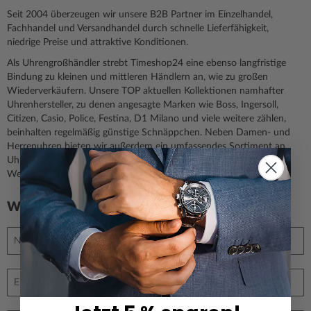
Seit 2004 überzeugen wir unsere B2B Partner im Einzelhandel,
Fachhandel und Versandhandel durch schnelle Lieferfähigkeit,
niedrige Preise und attraktive Konditionen.
Als Uhrengroßhändler strebt Timeshop24 eine ebenso langfristige
Bindung zu kleinen und mittleren Händlern an, wie zu großen
Wiederverkäufern. Unsere TOP aktuellen Kollektionen namhafter
Uhrenhersteller, zu denen angesagte Marken wie Boss, Ingersoll,
Citizen, Casio, Police, Festina, D1 Milano und viele weitere zählen,
beinhalten regelmäßig günstige Schnäppchen. Neben Damen- und
Herrenuhren bieten wir außerdem ein umfassendes Sortiment an
Uhrenzubehör wie Uhrenboxen, Uhrenbewegern und
Wechselarmbändern an, sowie Damen- und Herrenschmuck.
Werden Sie jetzt B2B Partner von Timeshop24