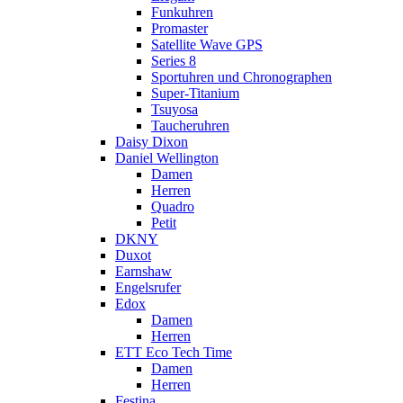
Funkuhren
Promaster
Satellite Wave GPS
Series 8
Sportuhren und Chronographen
Super-Titanium
Tsuyosa
Taucheruhren
Daisy Dixon
Daniel Wellington
Damen
Herren
Quadro
Petit
DKNY
Duxot
Earnshaw
Engelsrufer
Edox
Damen
Herren
ETT Eco Tech Time
Damen
Herren
Festina