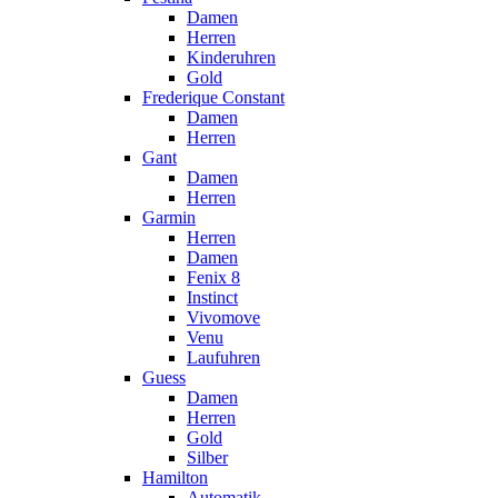
Damen
Herren
Kinderuhren
Gold
Frederique Constant
Damen
Herren
Gant
Damen
Herren
Garmin
Herren
Damen
Fenix 8
Instinct
Vivomove
Venu
Laufuhren
Guess
Damen
Herren
Gold
Silber
Hamilton
Automatik