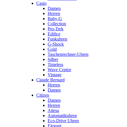
Casio
Damen
Herren
Baby-G
Collection
Pro-Trek
Edifice
Funkuhren
G-Shock
Gold
Taschenrechner-Uhren
Silber
Timeless
Wave Ceptor
Vintage
Claude Bernard
Herren
Damen
Citizen
Damen
Herren
Attesa
Automatikuhren
Eco-Drive Uhren
Elegant