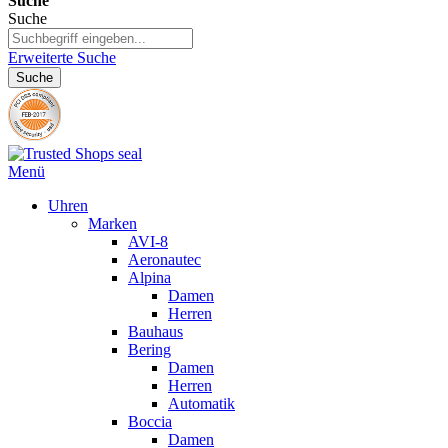
Suche
Suche
Erweiterte Suche
Suche
Menü
Uhren
Marken
AVI-8
Aeronautec
Alpina
Damen
Herren
Bauhaus
Bering
Damen
Herren
Automatik
Boccia
Damen