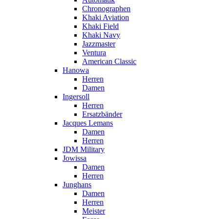
Chronographen
Khaki Aviation
Khaki Field
Khaki Navy
Jazzmaster
Ventura
American Classic
Hanowa
Herren
Damen
Ingersoll
Herren
Ersatzbänder
Jacques Lemans
Damen
Herren
JDM Military
Jowissa
Damen
Herren
Junghans
Damen
Herren
Meister