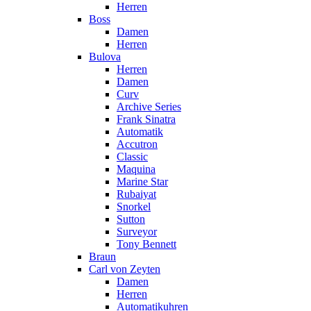
Herren
Boss
Damen
Herren
Bulova
Herren
Damen
Curv
Archive Series
Frank Sinatra
Automatik
Accutron
Classic
Maquina
Marine Star
Rubaiyat
Snorkel
Sutton
Surveyor
Tony Bennett
Braun
Carl von Zeyten
Damen
Herren
Automatikuhren