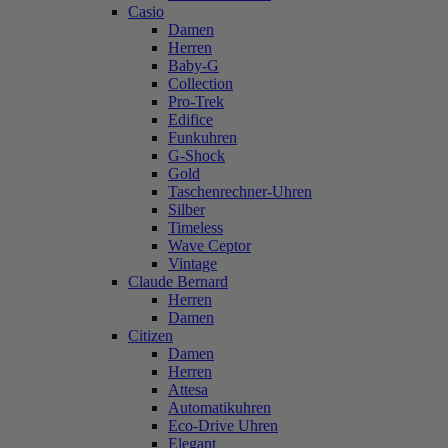
Casio
Damen
Herren
Baby-G
Collection
Pro-Trek
Edifice
Funkuhren
G-Shock
Gold
Taschenrechner-Uhren
Silber
Timeless
Wave Ceptor
Vintage
Claude Bernard
Herren
Damen
Citizen
Damen
Herren
Attesa
Automatikuhren
Eco-Drive Uhren
Elegant