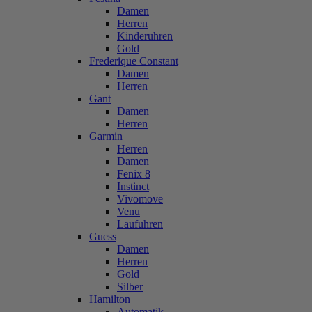
Damen
Herren
Kinderuhren
Gold
Frederique Constant
Damen
Herren
Gant
Damen
Herren
Garmin
Herren
Damen
Fenix 8
Instinct
Vivomove
Venu
Laufuhren
Guess
Damen
Herren
Gold
Silber
Hamilton
Automatik