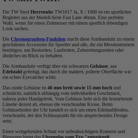
Die TW Steel
Herrenuhr
TW1017 Ja, X / 1000 ist ein sportlicher
Begleiter aus der Modell-Serie Fast Lane 46mm. Eine perfekte
Wahl, wenn Sie einen Zeitmesser mit einem sportlich lebendigen
Look suchen.
Die
Chronographen-Funktion
macht diese Armbanduhr zu einem
geschätzten Accessoire für Sportler und alle, die ein Messinstrument
benötigen, um Bestzeiten, Laufzeiten, Zubereitungszeiten oder
ähnliches im Blick zu behalten.
Die Armbanduhr verfügt über ein schwarzes
Gehäuse
, aus
Edelstahl
gefertigt, das durch die
mattiert, poliert
e Oberfläche wie
ein echter Eyecatcher wirkt.
Das
rund
e Gehäuse ist
46 mm breit
sowie 15 mm hoch
und
schmückt, natürlich abhängig vom individuellen Geschmack,
nahezu jedes Handgelenk. Vom Gehäuse hebt sich die
feststehend
e
Lünette dezent ab, ebenso die
verschraubt
e Krone. Beim
Gehäuseboden der Uhr handelt es sich um einen Edelstahlboden,
verschraubt, der den Schlusspunkt für ein ansprechendes Design
setzt.
Einen weitgehenden Schutz vor unbeabsichtigten Kratzern und
Blessuren bietet das
Uhrenglas vom Typ "entspiegelt,