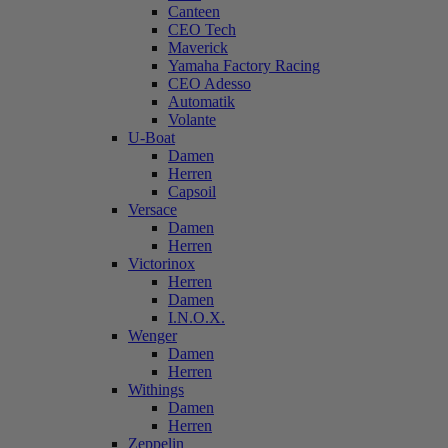
Canteen
CEO Tech
Maverick
Yamaha Factory Racing
CEO Adesso
Automatik
Volante
U-Boat
Damen
Herren
Capsoil
Versace
Damen
Herren
Victorinox
Herren
Damen
I.N.O.X.
Wenger
Damen
Herren
Withings
Damen
Herren
Zeppelin