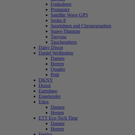
Funkuhren
Promaster
Satellite Wave GPS
Series 8
Sportuhren und Chronographen
Super-Titanium
Tsuyosa
Taucheruhren
Daisy Dixon
Daniel Wellington
Damen
Herren
Quadro
Petit
DKNY
Duxot
Earnshaw
Engelsrufer
Edox
Damen
Herren
ETT Eco Tech Time
Damen
Herren
Festina