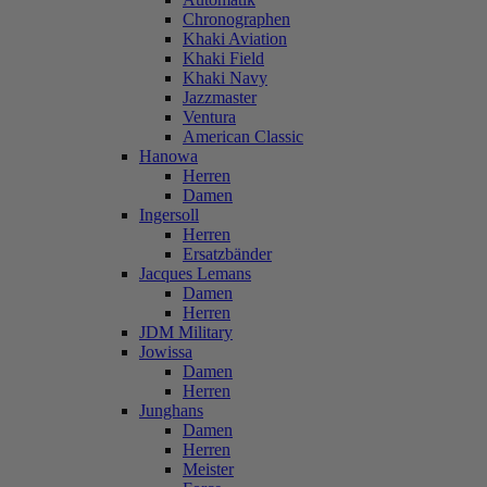
Chronographen
Khaki Aviation
Khaki Field
Khaki Navy
Jazzmaster
Ventura
American Classic
Hanowa
Herren
Damen
Ingersoll
Herren
Ersatzbänder
Jacques Lemans
Damen
Herren
JDM Military
Jowissa
Damen
Herren
Junghans
Damen
Herren
Meister