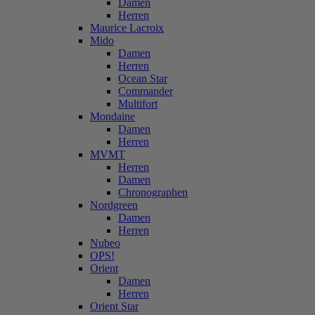
Damen
Herren
Maurice Lacroix
Mido
Damen
Herren
Ocean Star
Commander
Multifort
Mondaine
Damen
Herren
MVMT
Herren
Damen
Chronographen
Nordgreen
Damen
Herren
Nubeo
OPS!
Orient
Damen
Herren
Orient Star