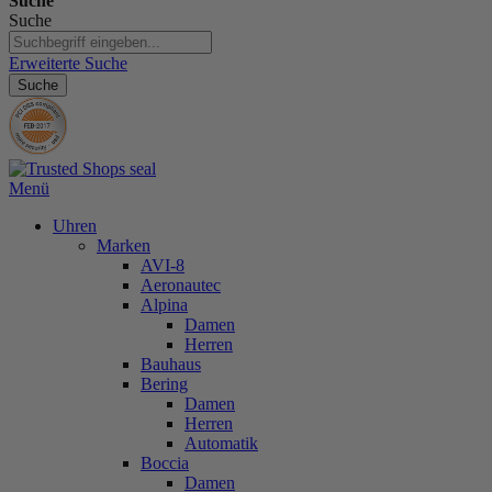
Suche
Suche
Erweiterte Suche
Suche
Menü
Uhren
Marken
AVI-8
Aeronautec
Alpina
Damen
Herren
Bauhaus
Bering
Damen
Herren
Automatik
Boccia
Damen