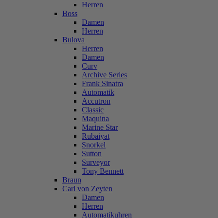
Herren
Boss
Damen
Herren
Bulova
Herren
Damen
Curv
Archive Series
Frank Sinatra
Automatik
Accutron
Classic
Maquina
Marine Star
Rubaiyat
Snorkel
Sutton
Surveyor
Tony Bennett
Braun
Carl von Zeyten
Damen
Herren
Automatikuhren