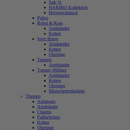
Sale %
HARIBO Kollektion
Herrenschmuck
Police
Rebel & Rose
Armbänder
Ketten
Save Brave
Armbänder
Ketten
Ohrringe
Tamaris
Armbänder
Tommy Hilfiger
Armbänder
Ketten
Ohrringe
Manschettenknöpfe
Themen
Anhänger
Armbänder
Charms
Fußkettchen
Ketten
Ohrringe