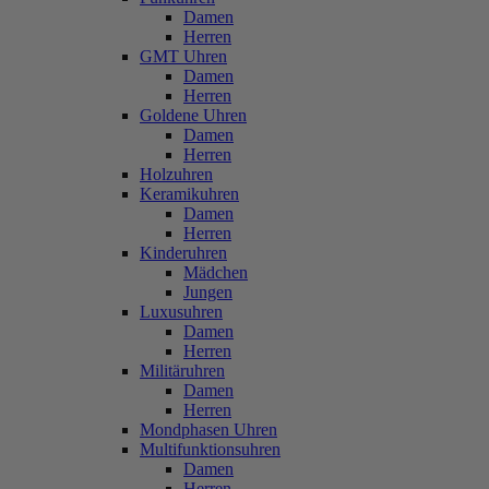
Damen
Herren
GMT Uhren
Damen
Herren
Goldene Uhren
Damen
Herren
Holzuhren
Keramikuhren
Damen
Herren
Kinderuhren
Mädchen
Jungen
Luxusuhren
Damen
Herren
Militäruhren
Damen
Herren
Mondphasen Uhren
Multifunktionsuhren
Damen
Herren