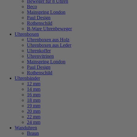
Beweger für 8 Uhren
Beco
Mainspring London
Paul Design
Rothenschild
B-Ware Uhrenbeweger
Uhrenboxen
Uhrenboxen aus Holz
Uhrenboxen aus Leder
Uhrenkoffer
Uhrenvitrinen
Mainspring London
Paul Design
Rothenschild
Uhrenbänder
12 mm
14 mm
16 mm
18 mm
19 mm
20 mm
22 mm
24 mm
Wanduhren
Braun