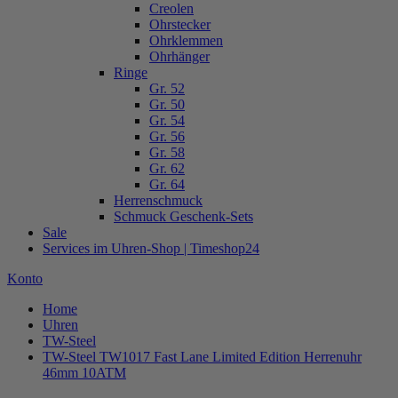
Creolen
Ohrstecker
Ohrklemmen
Ohrhänger
Ringe
Gr. 52
Gr. 50
Gr. 54
Gr. 56
Gr. 58
Gr. 62
Gr. 64
Herrenschmuck
Schmuck Geschenk-Sets
Sale
Services im Uhren-Shop | Timeshop24
Konto
Home
Uhren
TW-Steel
TW-Steel TW1017 Fast Lane Limited Edition Herrenuhr
46mm 10ATM