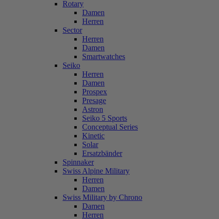
Rotary
Damen
Herren
Sector
Herren
Damen
Smartwatches
Seiko
Herren
Damen
Prospex
Presage
Astron
Seiko 5 Sports
Conceptual Series
Kinetic
Solar
Ersatzbänder
Spinnaker
Swiss Alpine Military
Herren
Damen
Swiss Military by Chrono
Damen
Herren