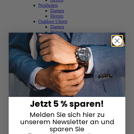
Neuheiten
Damen
Herren
Outdoor Uhren
Damen
Herren
Schweizer Uhren
Damen
Herren
Skelettuhren
Damen
Herren
Smartwatches
Damen
Herren
Solaruhren
Herren
Damen
Jetzt 5 % sparen!
Sportuhren
Damen
Melden Sie sich hier zu
Herren
Swarovski & Edelsteine
unserem Newsletter an und
Damen
sparen Sie
Herren