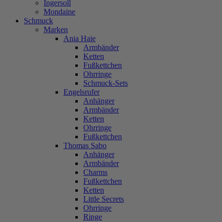
Ingersoll
Mondaine
Schmuck
Marken
Ania Haie
Armbänder
Ketten
Fußkettchen
Ohrringe
Schmuck-Sets
Engelsrufer
Anhänger
Armbänder
Ketten
Ohrringe
Fußkettchen
Thomas Sabo
Anhänger
Armbänder
Charms
Fußkettchen
Ketten
Little Secrets
Ohrringe
Ringe