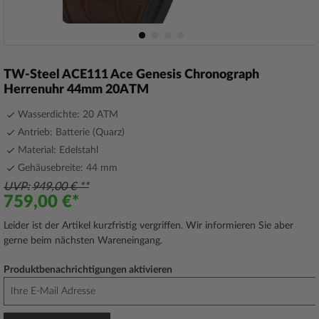
Zum
Anfang
TW-Steel ACE111 Ace Genesis Chronograph
der
Herrenuhr 44mm 20ATM
Bildergalerie
springen
Wasserdichte: 20 ATM
Antrieb: Batterie (Quarz)
Material: Edelstahl
Gehäusebreite: 44 mm
UVP
949,00 €
759,00 €
Leider ist der Artikel kurzfristig vergriffen. Wir informieren Sie aber
gerne beim nächsten Wareneingang.
Produktbenachrichtigungen aktivieren