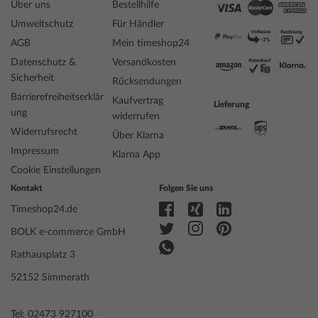
Spezifikationen:
Über uns
Bestellhilfe
Name
TW-Steel ACE111 Ace Genesis Chronograph
Umweltschutz
Für Händler
Herrenuhr 44mm 20ATM
AGB
Mein timeshop24
Hersteller Modellserie
Ace Genesis Chronograph 44mm
Datenschutz &
Versandkosten
EAN Code
8720039110007
Sicherheit
Rücksendungen
Marke
TW Steel
Barrierefreiheitserklär
Artikelnummer
mid-29894
Kaufvertrag
Lieferung
ung
Geschlecht
Herren
widerrufen
Hersteller Artikel-Nr.
ACE111
Widerrufsrecht
Über Klarna
Limitierte Edition
Ja, X / 1000
Impressum
Klarna App
Style
Sportlich
Cookie Einstellungen
Artikel-Gewicht
0.17
Kontakt
Folgen Sie uns
Timeshop24.de
Anzeige
Analog
BOLK e-commerce GmbH
Antrieb
Batterie (Quarz)
Funktionen
Chronograph, Datum, Minute, Sekunde,
Rathausplatz 3
Stunde, Wochentag
52152 Simmerath
Tel: 02473 927100
Gehäuse Material
Edelstahl