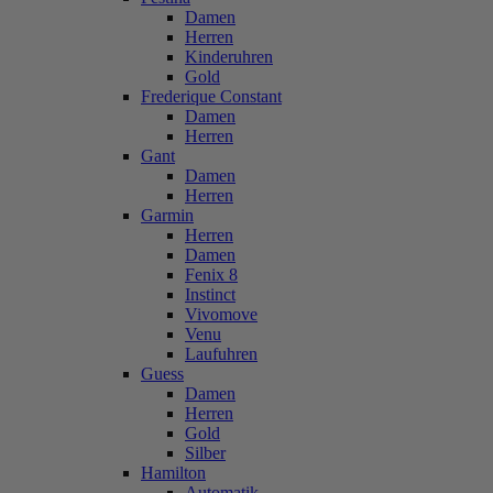
Damen
Herren
Kinderuhren
Gold
Frederique Constant
Damen
Herren
Gant
Damen
Herren
Garmin
Herren
Damen
Fenix 8
Instinct
Vivomove
Venu
Laufuhren
Guess
Damen
Herren
Gold
Silber
Hamilton
Automatik