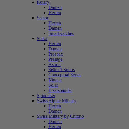
Rotary
Damen
Herren
Sector
Herren
Damen
Smartwatches
Seiko
Herren
Damen
Prospex
Presage
Astron
Seiko 5 Sports
Conceptual Series
Kinetic
Solar
Ersatzbänder
Spinnaker
Swiss Alpine Military
Herren
Damen
Swiss Military by Chrono
Damen
Herren