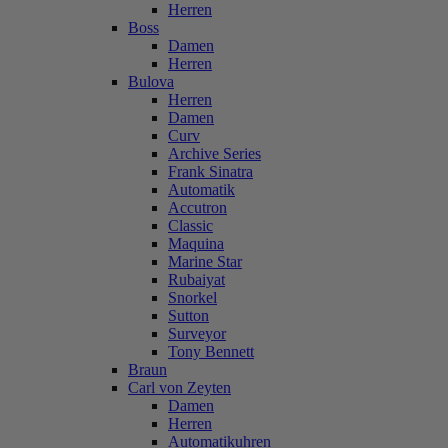
Herren
Boss
Damen
Herren
Bulova
Herren
Damen
Curv
Archive Series
Frank Sinatra
Automatik
Accutron
Classic
Maquina
Marine Star
Rubaiyat
Snorkel
Sutton
Surveyor
Tony Bennett
Braun
Carl von Zeyten
Damen
Herren
Automatikuhren