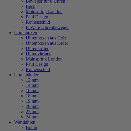
Beweger für 8 Uhren
Beco
Mainspring London
Paul Design
Rothenschild
B-Ware Uhrenbeweger
Uhrenboxen
Uhrenboxen aus Holz
Uhrenboxen aus Leder
Uhrenkoffer
Uhrenvitrinen
Mainspring London
Paul Design
Rothenschild
Uhrenbänder
12 mm
14 mm
16 mm
18 mm
19 mm
20 mm
22 mm
24 mm
Wanduhren
Braun