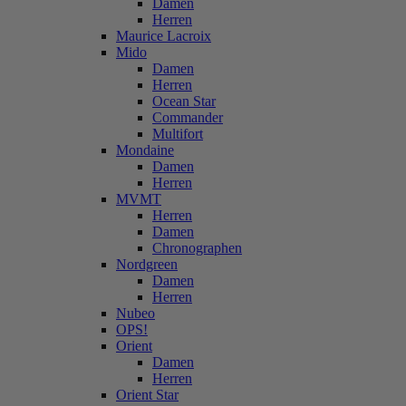
Damen
Herren
Maurice Lacroix
Mido
Damen
Herren
Ocean Star
Commander
Multifort
Mondaine
Damen
Herren
MVMT
Herren
Damen
Chronographen
Nordgreen
Damen
Herren
Nubeo
OPS!
Orient
Damen
Herren
Orient Star