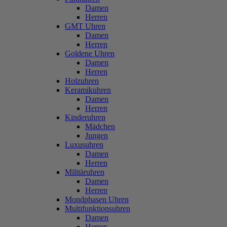
Damen
Herren
GMT Uhren
Damen
Herren
Goldene Uhren
Damen
Herren
Holzuhren
Keramikuhren
Damen
Herren
Kinderuhren
Mädchen
Jungen
Luxusuhren
Damen
Herren
Militäruhren
Damen
Herren
Mondphasen Uhren
Multifunktionsuhren
Damen
Herren