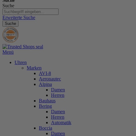
Suche
Suche
Erweiterte Suche
Suche
Menü
Uhren
Marken
AVI-8
Aeronautec
Alpina
Damen
Herren
Bauhaus
Bering
Damen
Herren
Automatik
Boccia
Damen