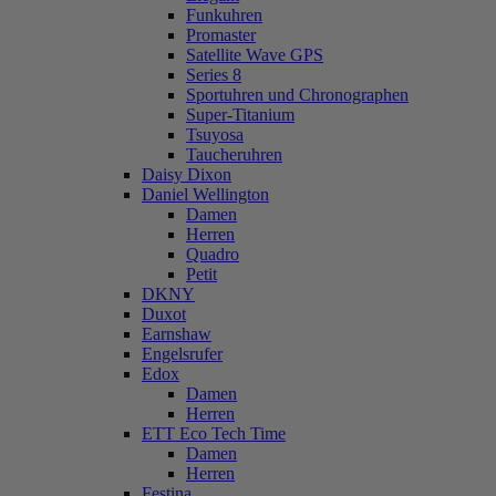
Funkuhren
Promaster
Satellite Wave GPS
Series 8
Sportuhren und Chronographen
Super-Titanium
Tsuyosa
Taucheruhren
Daisy Dixon
Daniel Wellington
Damen
Herren
Quadro
Petit
DKNY
Duxot
Earnshaw
Engelsrufer
Edox
Damen
Herren
ETT Eco Tech Time
Damen
Herren
Festina