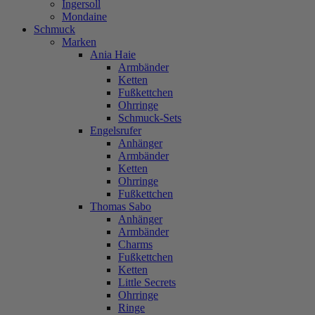
Ingersoll
Mondaine
Schmuck
Marken
Ania Haie
Armbänder
Ketten
Fußkettchen
Ohrringe
Schmuck-Sets
Engelsrufer
Anhänger
Armbänder
Ketten
Ohrringe
Fußkettchen
Thomas Sabo
Anhänger
Armbänder
Charms
Fußkettchen
Ketten
Little Secrets
Ohrringe
Ringe