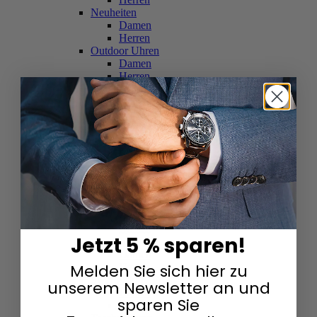
Neuheiten
Damen
Herren
Outdoor Uhren
Damen
Herren
Schweizer Uhren
Damen
Herren
Skelettuhren
Damen
Herren
Smartwatches
Damen
Herren
Solaruhren
Herren
Damen
Jetzt 5 % sparen!
Sportuhren
Damen
Melden Sie sich hier zu
Herren
Swarovski & Edelsteine
unserem Newsletter an und
Damen
sparen Sie
Herren