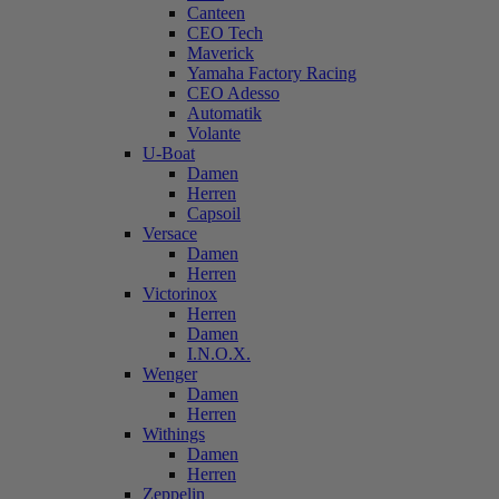
Canteen
CEO Tech
Maverick
Yamaha Factory Racing
CEO Adesso
Automatik
Volante
U-Boat
Damen
Herren
Capsoil
Versace
Damen
Herren
Victorinox
Herren
Damen
I.N.O.X.
Wenger
Damen
Herren
Withings
Damen
Herren
Zeppelin