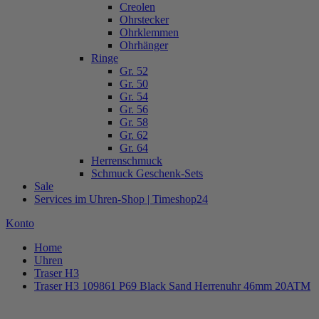
Creolen
Ohrstecker
Ohrklemmen
Ohrhänger
Ringe
Gr. 52
Gr. 50
Gr. 54
Gr. 56
Gr. 58
Gr. 62
Gr. 64
Herrenschmuck
Schmuck Geschenk-Sets
Sale
Services im Uhren-Shop | Timeshop24
Konto
Home
Uhren
Traser H3
Traser H3 109861 P69 Black Sand Herrenuhr 46mm 20ATM