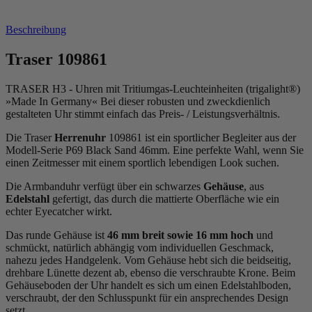
Beschreibung
Traser 109861
TRASER H3 -
Uhren mit Tritiumgas-Leuchteinheiten (trigalight®)
»Made In Germany« Bei dieser robusten und zweckdienlich
gestalteten Uhr stimmt einfach das Preis- / Leistungsverhältnis.
Die Traser
Herrenuhr
109861 ist ein sportlicher Begleiter aus der
Modell-Serie P69 Black Sand 46mm. Eine perfekte Wahl, wenn Sie
einen Zeitmesser mit einem sportlich lebendigen Look suchen.
Die Armbanduhr verfügt über ein schwarzes
Gehäuse
, aus
Edelstahl
gefertigt, das durch die
mattiert
e Oberfläche wie ein
echter Eyecatcher wirkt.
Das
rund
e Gehäuse ist
46 mm breit
sowie 16 mm hoch
und
schmückt, natürlich abhängig vom individuellen Geschmack,
nahezu jedes Handgelenk. Vom Gehäuse hebt sich die
beidseitig,
drehbar
e Lünette dezent ab, ebenso die
verschraubt
e Krone. Beim
Gehäuseboden der Uhr handelt es sich um einen Edelstahlboden,
verschraubt, der den Schlusspunkt für ein ansprechendes Design
setzt.