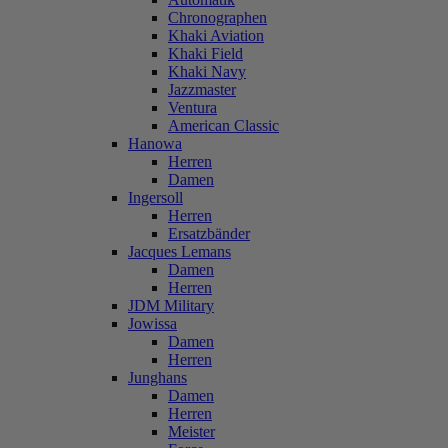
Chronographen
Khaki Aviation
Khaki Field
Khaki Navy
Jazzmaster
Ventura
American Classic
Hanowa
Herren
Damen
Ingersoll
Herren
Ersatzbänder
Jacques Lemans
Damen
Herren
JDM Military
Jowissa
Damen
Herren
Junghans
Damen
Herren
Meister