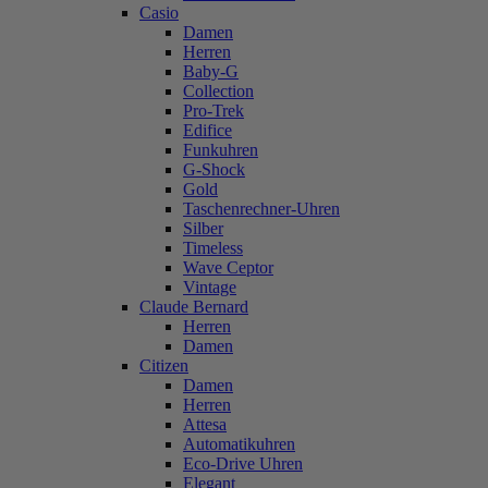
Casio
Damen
Herren
Baby-G
Collection
Pro-Trek
Edifice
Funkuhren
G-Shock
Gold
Taschenrechner-Uhren
Silber
Timeless
Wave Ceptor
Vintage
Claude Bernard
Herren
Damen
Citizen
Damen
Herren
Attesa
Automatikuhren
Eco-Drive Uhren
Elegant