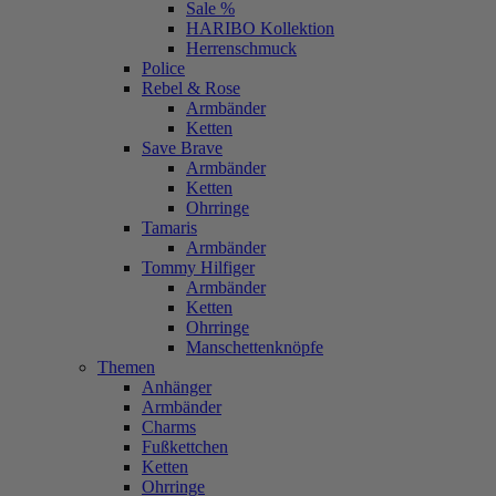
Sale %
HARIBO Kollektion
Herrenschmuck
Police
Rebel & Rose
Armbänder
Ketten
Save Brave
Armbänder
Ketten
Ohrringe
Tamaris
Armbänder
Tommy Hilfiger
Armbänder
Ketten
Ohrringe
Manschettenknöpfe
Themen
Anhänger
Armbänder
Charms
Fußkettchen
Ketten
Ohrringe