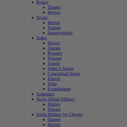
Rotary
Damen
Herren
Sector
Herren
Damen
Smartwatches
Seiko
Herren
Damen
Prospex
Presage
Astron
Seiko 5 Sports
Conceptual Series
Kinetic
Solar
Ersatzbänder
Spinnaker
Swiss Alpine Military
Herren
Damen
Swiss Military by Chrono
Damen
Herren