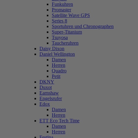
Funkuhren
Promaster
Satellite Wave GPS
Series 8
Sportuhren und Chronographen
Super-Titanium
Tsuyosa
Taucheruhren
Daisy Dixon
Daniel Wellington
Damen
Herren
Quadro
Petit
DKNY
Duxot
Earnshaw
Engelsrufer
Edox
Damen
Herren
ETT Eco Tech Time
Damen
Herren
Festina