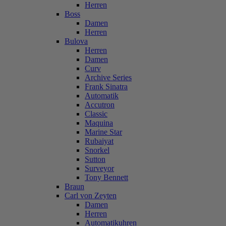
Herren
Boss
Damen
Herren
Bulova
Herren
Damen
Curv
Archive Series
Frank Sinatra
Automatik
Accutron
Classic
Maquina
Marine Star
Rubaiyat
Snorkel
Sutton
Surveyor
Tony Bennett
Braun
Carl von Zeyten
Damen
Herren
Automatikuhren