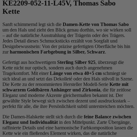
KE2209-052-11-L45V, Thomas Sabo
Kette
Sanft schimmernd legt sich die
Damen-Kette von Thomas Sabo
um den Hals und zieht den Blick genau dorthin, wo sie wirken soll
– auf die natürliche Ausstrahlung der Trägerin oder des Trägers.
Jedes Detail dieses Schmuckstücks erzählt von Sorgfalt und
Designbewusstsein: Von der präzise gefertigten Oberfläche bis hin
zur
harmonischen Farbgebung in Silber, Schwarz
.
Gefertigt aus hochwertigem
Sterling Silber 925
, überzeugt die
Kette nicht nur optisch, sondern auch durch angenehmen
Tragekomfort. Mit einer
Länge von etwa 40+5 cm
schmiegt sie
sich ideal an und setzt das Dekolleté oder den Hals stilvoll in Szene.
Die Kette zu der renommierten Hersteller Modell-Serie
Kette mit
schwarzem Goldbären Anhänger und Zirkonia
, die für zeitlose
Eleganz und moderne Akzente gleichermaßen bekannt ist. Der
gewählte Style bewegt sich zwischen dezent und ausdrucksstark –
perfekt für alle, die ihre Persönlichkeit subtil unterstreichen möchten.
Die Damen-Halskette stellt sich durch die
feine Balance zwischen
Eleganz und Individualität
in den Mittelpunkt. Zarte Übergänge,
raffinierte Details und eine harmonische Farbkomposition lassen die
Kette wie ein fließendes Element wirken, das die natürliche