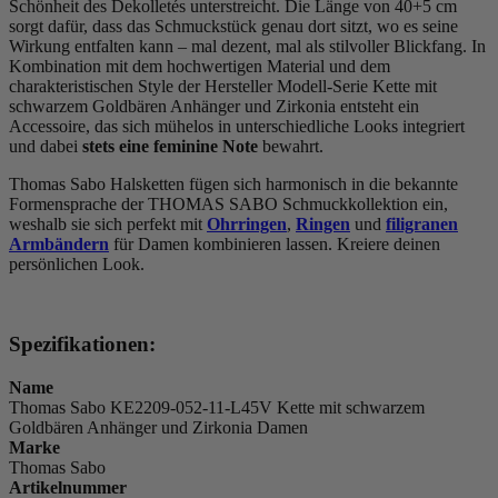
Schönheit des Dekolletés unterstreicht. Die Länge von 40+5 cm
sorgt dafür, dass das Schmuckstück genau dort sitzt, wo es seine
Wirkung entfalten kann – mal dezent, mal als stilvoller Blickfang. In
Kombination mit dem hochwertigen Material und dem
charakteristischen Style der Hersteller Modell-Serie Kette mit
schwarzem Goldbären Anhänger und Zirkonia entsteht ein
Accessoire, das sich mühelos in unterschiedliche Looks integriert
und dabei
stets eine feminine Note
bewahrt.
Thomas Sabo Halsketten fügen sich harmonisch in die bekannte
Formensprache der THOMAS SABO Schmuckkollektion ein,
weshalb sie sich perfekt mit
Ohrringen
,
Ringen
und
filigranen
Armbändern
für Damen kombinieren lassen. Kreiere deinen
persönlichen Look.
Spezifikationen:
Name
Thomas Sabo KE2209-052-11-L45V Kette mit schwarzem
Goldbären Anhänger und Zirkonia Damen
Marke
Thomas Sabo
Artikelnummer