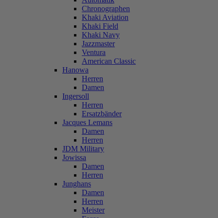
Chronographen
Khaki Aviation
Khaki Field
Khaki Navy
Jazzmaster
Ventura
American Classic
Hanowa
Herren
Damen
Ingersoll
Herren
Ersatzbänder
Jacques Lemans
Damen
Herren
JDM Military
Jowissa
Damen
Herren
Junghans
Damen
Herren
Meister