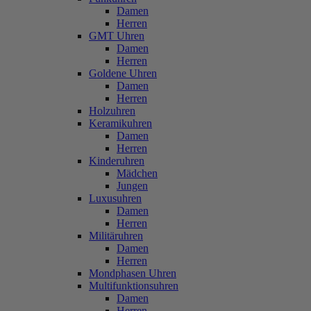
Damen
Herren
GMT Uhren
Damen
Herren
Goldene Uhren
Damen
Herren
Holzuhren
Keramikuhren
Damen
Herren
Kinderuhren
Mädchen
Jungen
Luxusuhren
Damen
Herren
Militäruhren
Damen
Herren
Mondphasen Uhren
Multifunktionsuhren
Damen
Herren