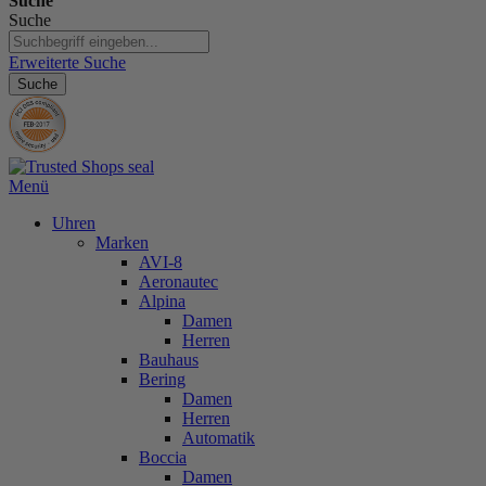
Suche
Suche
Erweiterte Suche
Suche
Menü
Uhren
Marken
AVI-8
Aeronautec
Alpina
Damen
Herren
Bauhaus
Bering
Damen
Herren
Automatik
Boccia
Damen