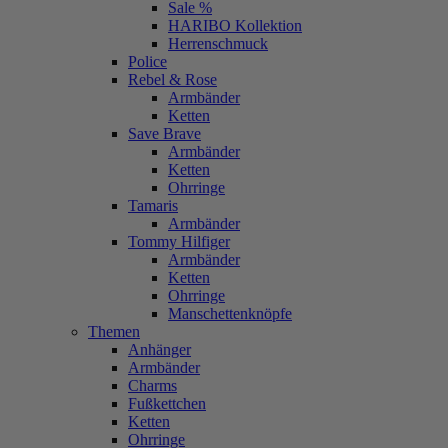
Sale %
HARIBO Kollektion
Herrenschmuck
Police
Rebel & Rose
Armbänder
Ketten
Save Brave
Armbänder
Ketten
Ohrringe
Tamaris
Armbänder
Tommy Hilfiger
Armbänder
Ketten
Ohrringe
Manschettenknöpfe
Themen
Anhänger
Armbänder
Charms
Fußkettchen
Ketten
Ohrringe