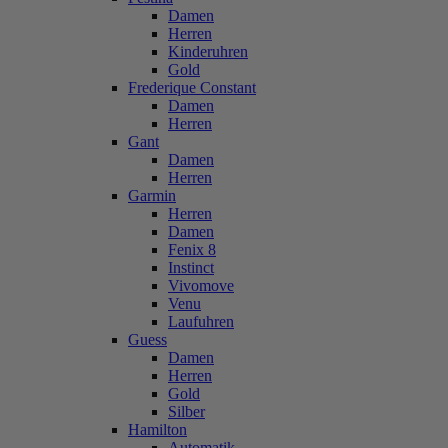
Damen
Herren
Kinderuhren
Gold
Frederique Constant
Damen
Herren
Gant
Damen
Herren
Garmin
Herren
Damen
Fenix 8
Instinct
Vivomove
Venu
Laufuhren
Guess
Damen
Herren
Gold
Silber
Hamilton
Automatik