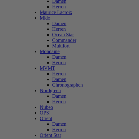
Damen
Herren
Maurice Lacroix
Mido
Damen
Herren
Ocean Star
Commander
Multifort
Mondaine
Damen
Herren
MVMT
Herren
Damen
Chronographen
Nordgreen
Damen
Herren
Nubeo
OPS!
Orient
Damen
Herren
Orient Star