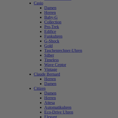
Casio
Damen
Herren
Baby-G
Collection
Pro-Trek
Edifice
Funkuhren
G-Shock
Gold
Taschenrechner-Uhren
Silber
Timeless
Wave Ceptor
Vintage
Claude Bernard
Herren
Damen
Citizen
Damen
Herren
Attesa
Automatikuhren
Eco-Drive Uhren
Elegant