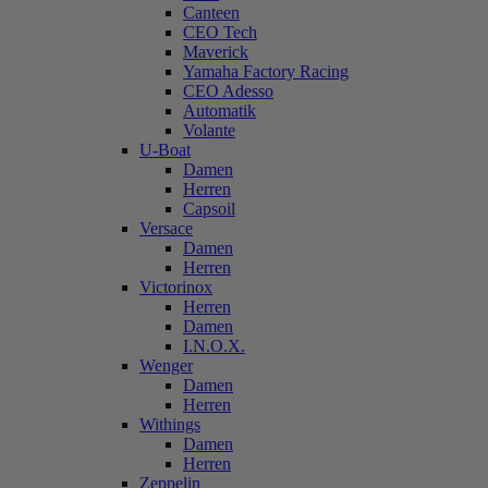
Canteen
CEO Tech
Maverick
Yamaha Factory Racing
CEO Adesso
Automatik
Volante
U-Boat
Damen
Herren
Capsoil
Versace
Damen
Herren
Victorinox
Herren
Damen
I.N.O.X.
Wenger
Damen
Herren
Withings
Damen
Herren
Zeppelin