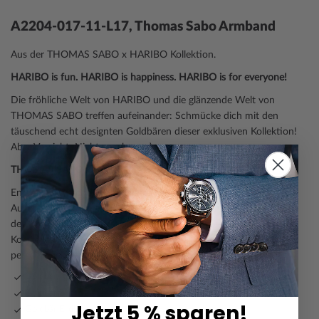
A2204-017-11-L17, Thomas Sabo Armband
Aus der THOMAS SABO x HARIBO Kollektion.
HARIBO is fun. HARIBO is happiness. HARIBO is for everyone!
Die fröhliche Welt von HARIBO und die glänzende Welt von
THOMAS SABO treffen aufeinander: Schmücke dich mit den
täuschend echt designten Goldbären dieser exklusiven Kollektion!
Aber Vorsicht: Nicht naschen. ;-)
THOMAS SABO x HARIBO: Mix & Match
Entdecke stylische Schmuckstücke, die dich mit einem
Augenzwinkern an deine Kindheit erinnern oder deinem Y2K-Look
den perfekten Touch verleihen. Kreiere deine eigenen Goldbären-
Kombinationen und mach sie zu einem Statement deines
persönlichen Stils! Lass dich inspirieren!
Goldbär Apfelgrün
Goldbär Zitronengelb
Jetzt 5 % sparen!
Goldbär Erdbeerrot