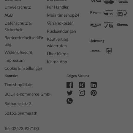
Armband mit schwarzem Goldbären silber
Marke
Umweltschutz
Thomas Sabo
Für Händler
Artikelnummer
mid-43367
AGB
Mein timeshop24
Artikel-Gewicht
0.01
Datenschutz &
Versandkosten
Style
Modisch, Feminin
Sicherheit
Rücksendungen
EAN Code
4051245611199
Barrierefreiheitserklär
Kaufvertrag
Hersteller Artikel-Nr.
A2204-017-11-L17
Lieferung
ung
widerrufen
Hersteller Modellserie
Bead Armband mit schwarzem Goldbären
Widerrufsrecht
silber
Über Klarna
Geschlecht
Damen
Impressum
Klarna App
Lieferumfang
Box, Umkarton
Cookie Einstellungen
Garantie
24 Monate Herstellergarantie! Die genaue
Kontakt
Folgen Sie uns
Garantiebeschreibung und die Adresse des
Timeshop24.de
Garantiegebers finden Sie bei Lieferung der
Ware in der Produktdokumentation.
BOLK e-commerce GmbH
Material
Sterling Silber 925
Rathausplatz 3
Farbe
Schwarz
Länge [cm]
17
52152 Simmerath
Tel: 02473 927100
Sicherheits- und Produktressourcen »