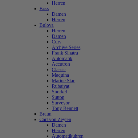
Herren
Boss
Damen
Herren
Bulova
Herren
Damen
Curv
Archive Series
Frank Sinatra
Automatik
Accutron
Classic
Maquina
Marine Star
Rubaiyat
Snorkel
Sutton
Surveyor
Tony Bennett
Braun
Carl von Zeyten
Damen
Herren
Automatikuhren