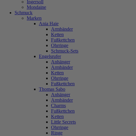
Ingersoll
Mondaine
Schmuck
Marken
Ania Haie
Armbänder
Ketten
Fußkettchen
Ohrringe
Schmuck-Sets
Engelsrufer
Anhänger
Armbänder
Ketten
Ohrringe
Fußkettchen
Thomas Sabo
Anhänger
Armbänder
Charms
Fußkettchen
Ketten
Little Secrets
Ohrringe
Ringe