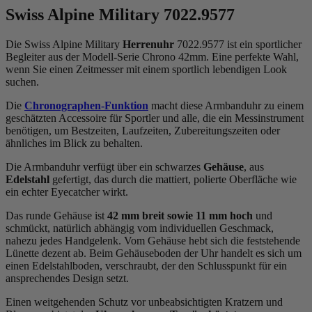
Swiss Alpine Military 7022.9577
Die Swiss Alpine Military
Herrenuhr
7022.9577 ist ein sportlicher
Begleiter aus der Modell-Serie Chrono 42mm. Eine perfekte Wahl,
wenn Sie einen Zeitmesser mit einem sportlich lebendigen Look
suchen.
Die
Chronographen-Funktion
macht diese Armbanduhr zu einem
geschätzten Accessoire für Sportler und alle, die ein Messinstrument
benötigen, um Bestzeiten, Laufzeiten, Zubereitungszeiten oder
ähnliches im Blick zu behalten.
Die Armbanduhr verfügt über ein schwarzes
Gehäuse
, aus
Edelstahl
gefertigt, das durch die
mattiert, poliert
e Oberfläche wie
ein echter Eyecatcher wirkt.
Das
rund
e Gehäuse ist
42 mm breit
sowie 11 mm hoch
und
schmückt, natürlich abhängig vom individuellen Geschmack,
nahezu jedes Handgelenk. Vom Gehäuse hebt sich die
feststehend
e
Lünette dezent ab. Beim Gehäuseboden der Uhr handelt es sich um
einen Edelstahlboden, verschraubt, der den Schlusspunkt für ein
ansprechendes Design setzt.
Einen weitgehenden Schutz vor unbeabsichtigten Kratzern und