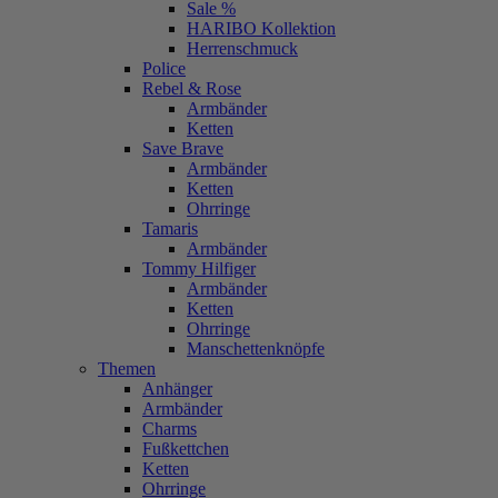
Sale %
HARIBO Kollektion
Herrenschmuck
Police
Rebel & Rose
Armbänder
Ketten
Save Brave
Armbänder
Ketten
Ohrringe
Tamaris
Armbänder
Tommy Hilfiger
Armbänder
Ketten
Ohrringe
Manschettenknöpfe
Themen
Anhänger
Armbänder
Charms
Fußkettchen
Ketten
Ohrringe