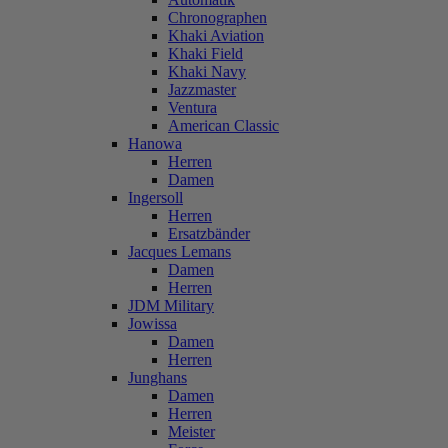
Chronographen
Khaki Aviation
Khaki Field
Khaki Navy
Jazzmaster
Ventura
American Classic
Hanowa
Herren
Damen
Ingersoll
Herren
Ersatzbänder
Jacques Lemans
Damen
Herren
JDM Military
Jowissa
Damen
Herren
Junghans
Damen
Herren
Meister