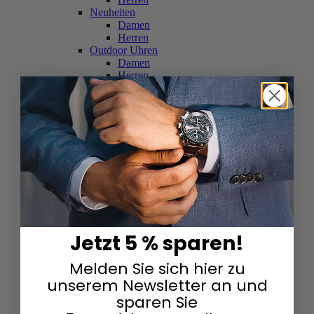
Neuheiten
Damen
Herren
Outdoor Uhren
Damen
Herren
Schweizer Uhren
Damen
Herren
Skelettuhren
Damen
Herren
Smartwatches
Damen
Herren
Solaruhren
Herren
Damen
Jetzt 5 % sparen!
Sportuhren
Damen
Melden Sie sich hier zu
Herren
Swarovski & Edelsteine
unserem Newsletter an und
Damen
sparen Sie
Herren