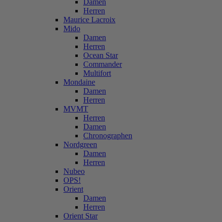
Damen
Herren
Maurice Lacroix
Mido
Damen
Herren
Ocean Star
Commander
Multifort
Mondaine
Damen
Herren
MVMT
Herren
Damen
Chronographen
Nordgreen
Damen
Herren
Nubeo
OPS!
Orient
Damen
Herren
Orient Star