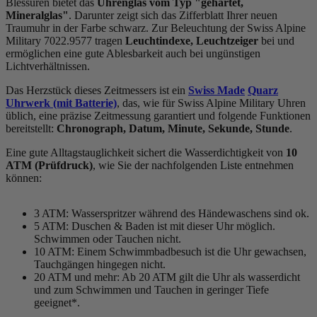
Blessuren bietet das
Uhrenglas vom Typ "gehärtet,
Mineralglas"
. Darunter zeigt sich das Zifferblatt Ihrer neuen
Traumuhr in der Farbe
schwarz
. Zur Beleuchtung der Swiss Alpine
Military 7022.9577 tragen
Leuchtindexe, Leuchtzeiger
bei und
ermöglichen eine gute Ablesbarkeit auch bei ungünstigen
Lichtverhältnissen.
Das Herzstück dieses Zeitmessers ist ein
Swiss Made
Quarz
Uhrwerk (mit Batterie)
, das, wie für Swiss Alpine Military Uhren
üblich, eine präzise Zeitmessung garantiert und folgende Funktionen
bereitstellt:
Chronograph, Datum, Minute, Sekunde, Stunde
.
Eine gute Alltagstauglichkeit sichert die Wasserdichtigkeit von
10
ATM (Prüfdruck)
, wie Sie der nachfolgenden Liste entnehmen
können:
3 ATM: Wasserspritzer während des Händewaschens sind ok.
5 ATM: Duschen & Baden ist mit dieser Uhr möglich.
Schwimmen oder Tauchen nicht.
10 ATM: Einem Schwimmbadbesuch ist die Uhr gewachsen,
Tauchgängen hingegen nicht.
20 ATM und mehr: Ab 20 ATM gilt die Uhr als wasserdicht
und zum Schwimmen und Tauchen in geringer Tiefe
geeignet*.