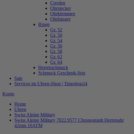
Creolen
Ohrstecker
Ohrklemmen
Ohrhänger
Ringe
Gr. 52
Gr. 50
Gr. 54
Gr. 56
Gr. 58
Gr. 62
Gr. 64
Herrenschmuck
Schmuck Geschenk-Sets
Sale
Services im Uhren-Shop | Timeshop24
Konto
Home
Uhren
Swiss Alpine Military
Swiss Alpine Military 7022.9577 Chronograph Herrenuhr
42mm 10ATM