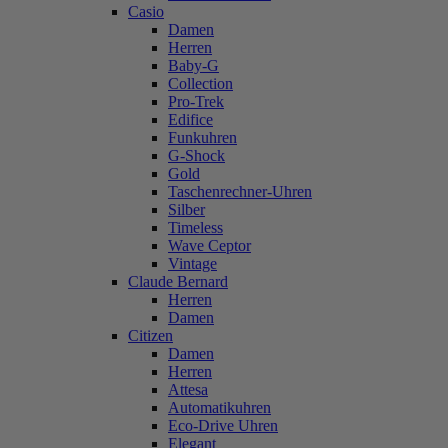
Casio
Damen
Herren
Baby-G
Collection
Pro-Trek
Edifice
Funkuhren
G-Shock
Gold
Taschenrechner-Uhren
Silber
Timeless
Wave Ceptor
Vintage
Claude Bernard
Herren
Damen
Citizen
Damen
Herren
Attesa
Automatikuhren
Eco-Drive Uhren
Elegant