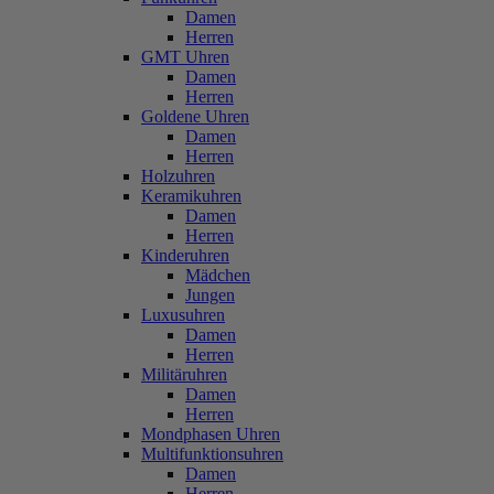
Damen
Herren
GMT Uhren
Damen
Herren
Goldene Uhren
Damen
Herren
Holzuhren
Keramikuhren
Damen
Herren
Kinderuhren
Mädchen
Jungen
Luxusuhren
Damen
Herren
Militäruhren
Damen
Herren
Mondphasen Uhren
Multifunktionsuhren
Damen
Herren