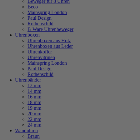
Beweger für 8 Uhren
Beco
Mainspring London
Paul Design
Rothenschild
B-Ware Uhrenbeweger
Uhrenboxen
Uhrenboxen aus Holz
Uhrenboxen aus Leder
Uhrenkoffer
Uhrenvitrinen
Mainspring London
Paul Design
Rothenschild
Uhrenbänder
12 mm
14 mm
16 mm
18 mm
19 mm
20 mm
22 mm
24 mm
Wanduhren
Braun