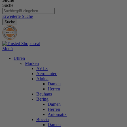
Suche
Suche
Erweiterte Suche
Suche
Menü
Uhren
Marken
AVI-8
Aeronautec
Alpina
Damen
Herren
Bauhaus
Bering
Damen
Herren
Automatik
Boccia
Damen