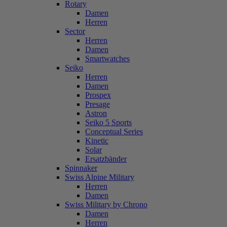
Rotary
Damen
Herren
Sector
Herren
Damen
Smartwatches
Seiko
Herren
Damen
Prospex
Presage
Astron
Seiko 5 Sports
Conceptual Series
Kinetic
Solar
Ersatzbänder
Spinnaker
Swiss Alpine Military
Herren
Damen
Swiss Military by Chrono
Damen
Herren