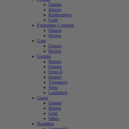
Damen
Herren
Kinderuhren
Gold
Frederique Constant
Damen
Herren
Gant
Damen
Herren
Garmin
Herren
Damen
Fenix 8
Instinct
Vivomove
Venu
Laufuhren
Guess
Damen
Herren
Gold
Silber
Hamilton
Automatik