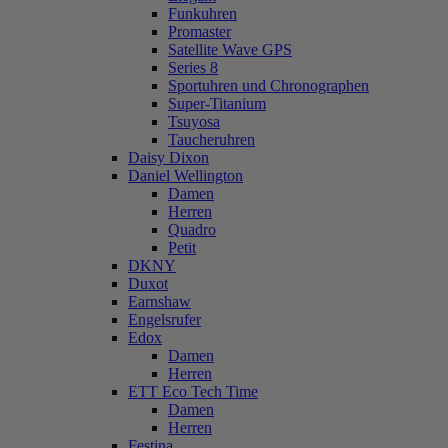
Funkuhren
Promaster
Satellite Wave GPS
Series 8
Sportuhren und Chronographen
Super-Titanium
Tsuyosa
Taucheruhren
Daisy Dixon
Daniel Wellington
Damen
Herren
Quadro
Petit
DKNY
Duxot
Earnshaw
Engelsrufer
Edox
Damen
Herren
ETT Eco Tech Time
Damen
Herren
Festina