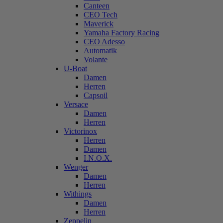
Canteen
CEO Tech
Maverick
Yamaha Factory Racing
CEO Adesso
Automatik
Volante
U-Boat
Damen
Herren
Capsoil
Versace
Damen
Herren
Victorinox
Herren
Damen
I.N.O.X.
Wenger
Damen
Herren
Withings
Damen
Herren
Zeppelin