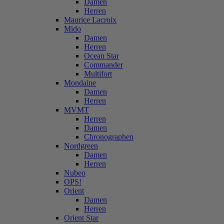
Damen
Herren
Maurice Lacroix
Mido
Damen
Herren
Ocean Star
Commander
Multifort
Mondaine
Damen
Herren
MVMT
Herren
Damen
Chronographen
Nordgreen
Damen
Herren
Nubeo
OPS!
Orient
Damen
Herren
Orient Star