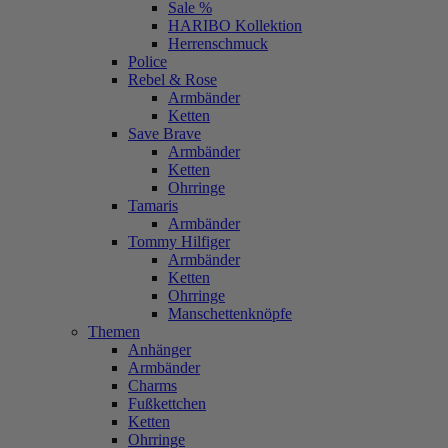
Sale %
HARIBO Kollektion
Herrenschmuck
Police
Rebel & Rose
Armbänder
Ketten
Save Brave
Armbänder
Ketten
Ohrringe
Tamaris
Armbänder
Tommy Hilfiger
Armbänder
Ketten
Ohrringe
Manschettenknöpfe
Themen
Anhänger
Armbänder
Charms
Fußkettchen
Ketten
Ohrringe