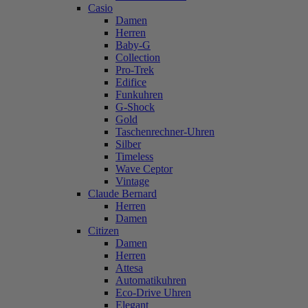
Casio
Damen
Herren
Baby-G
Collection
Pro-Trek
Edifice
Funkuhren
G-Shock
Gold
Taschenrechner-Uhren
Silber
Timeless
Wave Ceptor
Vintage
Claude Bernard
Herren
Damen
Citizen
Damen
Herren
Attesa
Automatikuhren
Eco-Drive Uhren
Elegant