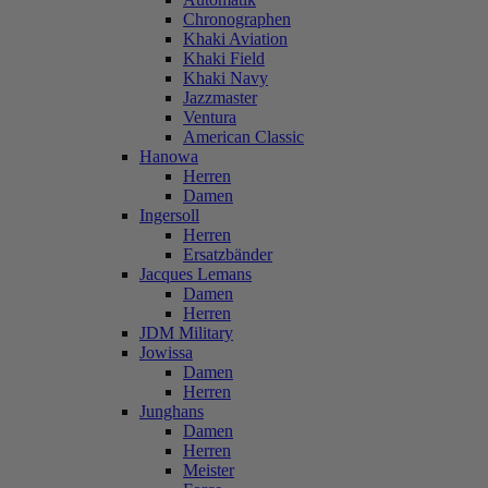
Chronographen
Khaki Aviation
Khaki Field
Khaki Navy
Jazzmaster
Ventura
American Classic
Hanowa
Herren
Damen
Ingersoll
Herren
Ersatzbänder
Jacques Lemans
Damen
Herren
JDM Military
Jowissa
Damen
Herren
Junghans
Damen
Herren
Meister