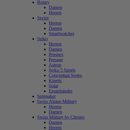
Rotary
Damen
Herren
Sector
Herren
Damen
Smartwatches
Seiko
Herren
Damen
Prospex
Presage
Astron
Seiko 5 Sports
Conceptual Series
Kinetic
Solar
Ersatzbänder
Spinnaker
Swiss Alpine Military
Herren
Damen
Swiss Military by Chrono
Damen
Herren