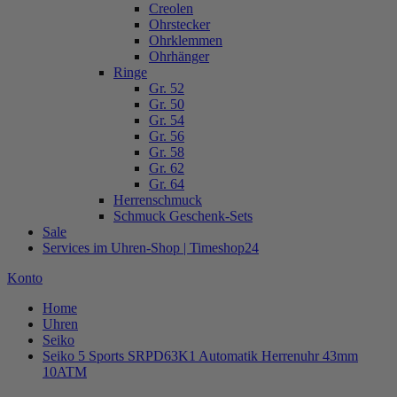
Creolen
Ohrstecker
Ohrklemmen
Ohrhänger
Ringe
Gr. 52
Gr. 50
Gr. 54
Gr. 56
Gr. 58
Gr. 62
Gr. 64
Herrenschmuck
Schmuck Geschenk-Sets
Sale
Services im Uhren-Shop | Timeshop24
Konto
Home
Uhren
Seiko
Seiko 5 Sports SRPD63K1 Automatik Herrenuhr 43mm
10ATM