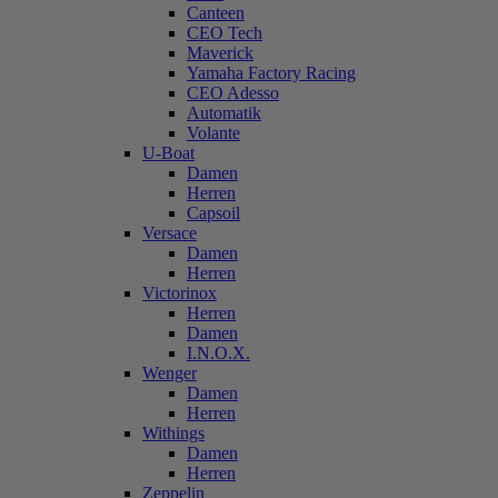
Canteen
CEO Tech
Maverick
Yamaha Factory Racing
CEO Adesso
Automatik
Volante
U-Boat
Damen
Herren
Capsoil
Versace
Damen
Herren
Victorinox
Herren
Damen
I.N.O.X.
Wenger
Damen
Herren
Withings
Damen
Herren
Zeppelin