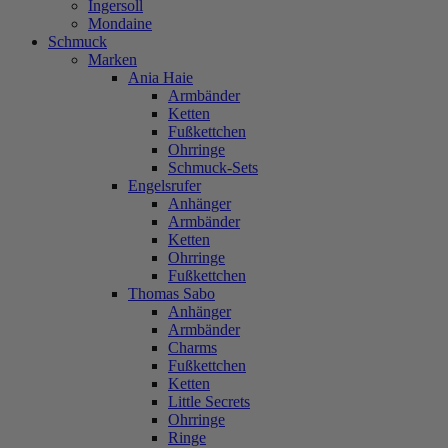
Ingersoll
Mondaine
Schmuck
Marken
Ania Haie
Armbänder
Ketten
Fußkettchen
Ohrringe
Schmuck-Sets
Engelsrufer
Anhänger
Armbänder
Ketten
Ohrringe
Fußkettchen
Thomas Sabo
Anhänger
Armbänder
Charms
Fußkettchen
Ketten
Little Secrets
Ohrringe
Ringe