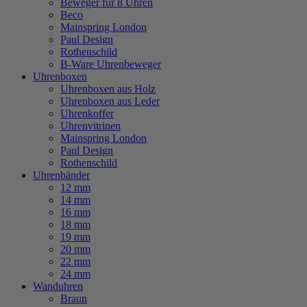
Beweger für 8 Uhren
Beco
Mainspring London
Paul Design
Rothenschild
B-Ware Uhrenbeweger
Uhrenboxen
Uhrenboxen aus Holz
Uhrenboxen aus Leder
Uhrenkoffer
Uhrenvitrinen
Mainspring London
Paul Design
Rothenschild
Uhrenbänder
12 mm
14 mm
16 mm
18 mm
19 mm
20 mm
22 mm
24 mm
Wanduhren
Braun