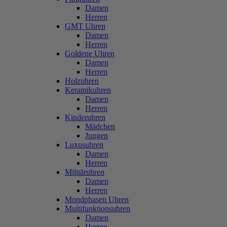
Damen
Herren
GMT Uhren
Damen
Herren
Goldene Uhren
Damen
Herren
Holzuhren
Keramikuhren
Damen
Herren
Kinderuhren
Mädchen
Jungen
Luxusuhren
Damen
Herren
Militäruhren
Damen
Herren
Mondphasen Uhren
Multifunktionsuhren
Damen
Herren