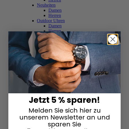
Neuheiten
Damen
Herren
Outdoor Uhren
Damen
Herren
Schweizer Uhren
Damen
Herren
Skelettuhren
Damen
Herren
Smartwatches
Damen
Herren
Solaruhren
Herren
Damen
Jetzt 5 % sparen!
Sportuhren
Damen
Melden Sie sich hier zu
Herren
Swarovski & Edelsteine
unserem Newsletter an und
Damen
sparen Sie
Herren