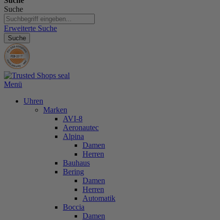
Suche
Suche
Erweiterte Suche
Suche
Menü
Uhren
Marken
AVI-8
Aeronautec
Alpina
Damen
Herren
Bauhaus
Bering
Damen
Herren
Automatik
Boccia
Damen