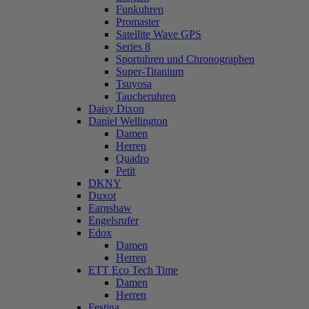
Funkuhren
Promaster
Satellite Wave GPS
Series 8
Sportuhren und Chronographen
Super-Titanium
Tsuyosa
Taucheruhren
Daisy Dixon
Daniel Wellington
Damen
Herren
Quadro
Petit
DKNY
Duxot
Earnshaw
Engelsrufer
Edox
Damen
Herren
ETT Eco Tech Time
Damen
Herren
Festina