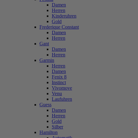
Damen
Herren
Kinderuhren
Gold
Frederique Constant
Damen
Herren
Gant
Damen
Herren
Garmin
Herren
Damen
Fenix 8
Instinct
Vivomove
Venu
Laufuhren
Guess
Damen
Herren
Gold
Silber
Hamilton
Automatik