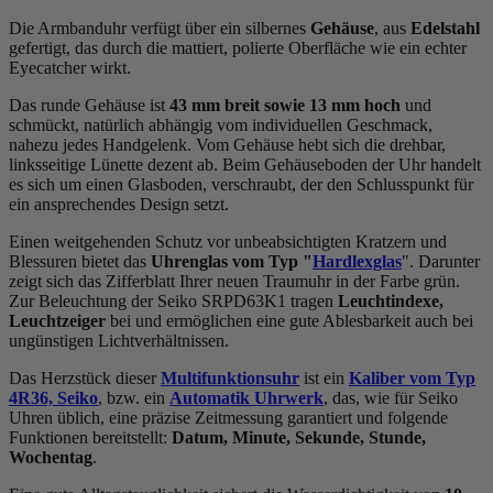
Die Armbanduhr verfügt über ein silbernes
Gehäuse
, aus
Edelstahl
gefertigt, das durch die
mattiert, poliert
e Oberfläche wie ein echter
Eyecatcher wirkt.
Das
rund
e Gehäuse ist
43 mm breit
sowie 13 mm hoch
und
schmückt, natürlich abhängig vom individuellen Geschmack,
nahezu jedes Handgelenk. Vom Gehäuse hebt sich die
drehbar,
linksseitig
e Lünette dezent ab. Beim Gehäuseboden der Uhr handelt
es sich um einen Glasboden, verschraubt, der den Schlusspunkt für
ein ansprechendes Design setzt.
Einen weitgehenden Schutz vor unbeabsichtigten Kratzern und
Blessuren bietet das
Uhrenglas vom Typ "
Hardlexglas
". Darunter
zeigt sich das Zifferblatt Ihrer neuen Traumuhr in der Farbe
grün
.
Zur Beleuchtung der Seiko SRPD63K1 tragen
Leuchtindexe,
Leuchtzeiger
bei und ermöglichen eine gute Ablesbarkeit auch bei
ungünstigen Lichtverhältnissen.
Das Herzstück dieser
Multifunktionsuhr
ist ein
Kaliber vom Typ
4R36, Seiko
, bzw. ein
Automatik Uhrwerk
, das, wie für Seiko
Uhren üblich, eine präzise Zeitmessung garantiert und folgende
Funktionen bereitstellt:
Datum, Minute, Sekunde, Stunde,
Wochentag
.