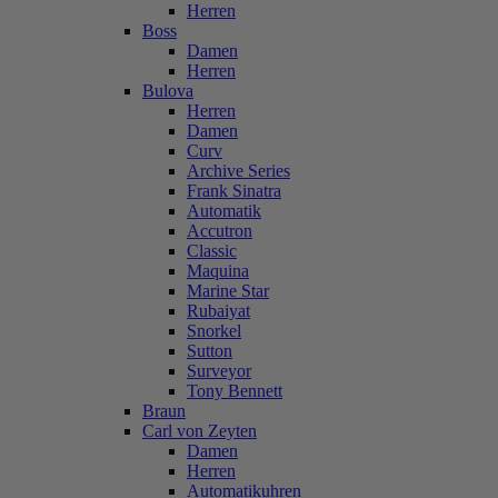
Herren
Boss
Damen
Herren
Bulova
Herren
Damen
Curv
Archive Series
Frank Sinatra
Automatik
Accutron
Classic
Maquina
Marine Star
Rubaiyat
Snorkel
Sutton
Surveyor
Tony Bennett
Braun
Carl von Zeyten
Damen
Herren
Automatikuhren