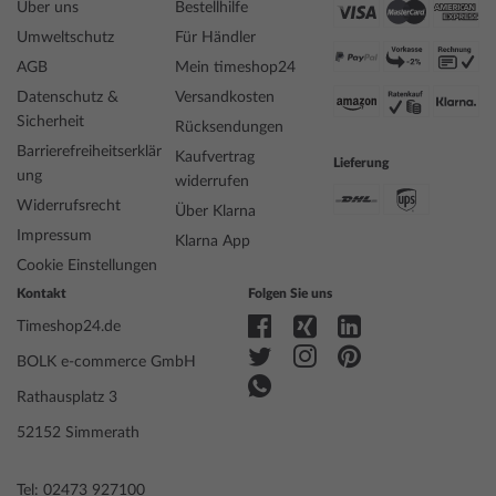
Über uns
Bestellhilfe
Umweltschutz
Für Händler
AGB
Mein timeshop24
Datenschutz &
Versandkosten
Sicherheit
Rücksendungen
Barrierefreiheitserklär
Kaufvertrag
Lieferung
ung
widerrufen
Widerrufsrecht
Über Klarna
Impressum
Klarna App
Cookie Einstellungen
Kontakt
Folgen Sie uns
Timeshop24.de
BOLK e-commerce GmbH
Rathausplatz 3
52152 Simmerath
Tel: 02473 927100