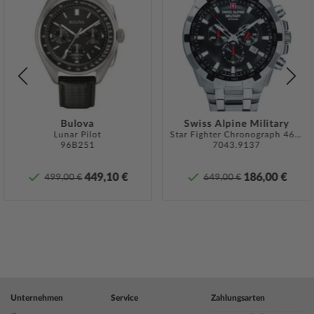
Zur
Zur
Garantiegebers finden Sie bei Lieferung der
iste
Wunschliste
Wunsch
Ware in der Produktdokumentation.
gen
hinzufügen
hinzuf
Artikel-Gewicht
1.9
Sicherheits- und Produktressourcen »
Bulova
Swiss Alpine Military
Lunar Pilot
Star Fighter Chronograph 46 mm
96B251
7043.9137
449,10 €
186,00 €
499,00 €
649,00 €
Unternehmen
Service
Zahlungsarten