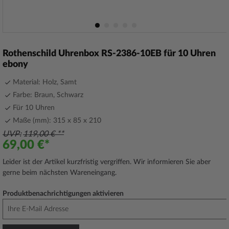
Zum
Anfang
Rothenschild Uhrenbox RS-2386-10EB für 10 Uhren
der
ebony
Bildergalerie
springen
Material: Holz, Samt
Farbe: Braun, Schwarz
Für 10 Uhren
Maße (mm): 315 x 85 x 210
UVP
119,00 €
69,00 €
Leider ist der Artikel kurzfristig vergriffen. Wir informieren Sie aber
gerne beim nächsten Wareneingang.
Produktbenachrichtigungen aktivieren