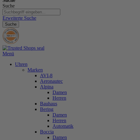
Suche
Suche
Erweiterte Suche
Suche
Menü
Uhren
Marken
AVI-8
Aeronautec
Alpina
Damen
Herren
Bauhaus
Bering
Damen
Herren
Automatik
Boccia
Damen