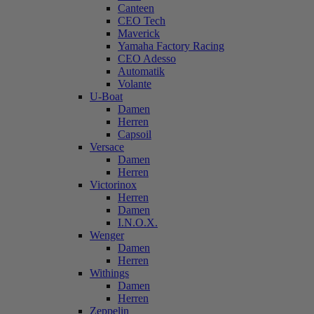
Canteen
CEO Tech
Maverick
Yamaha Factory Racing
CEO Adesso
Automatik
Volante
U-Boat
Damen
Herren
Capsoil
Versace
Damen
Herren
Victorinox
Herren
Damen
I.N.O.X.
Wenger
Damen
Herren
Withings
Damen
Herren
Zeppelin