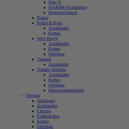
Sale %
HARIBO Kollektion
Herrenschmuck
Police
Rebel & Rose
Armbänder
Ketten
Save Brave
Armbänder
Ketten
Ohrringe
Tamaris
Armbänder
Tommy Hilfiger
Armbänder
Ketten
Ohrringe
Manschettenknöpfe
Themen
Anhänger
Armbänder
Charms
Fußkettchen
Ketten
Ohrringe