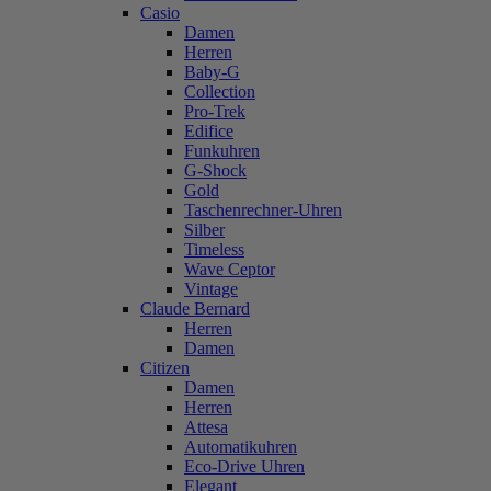
Casio
Damen
Herren
Baby-G
Collection
Pro-Trek
Edifice
Funkuhren
G-Shock
Gold
Taschenrechner-Uhren
Silber
Timeless
Wave Ceptor
Vintage
Claude Bernard
Herren
Damen
Citizen
Damen
Herren
Attesa
Automatikuhren
Eco-Drive Uhren
Elegant