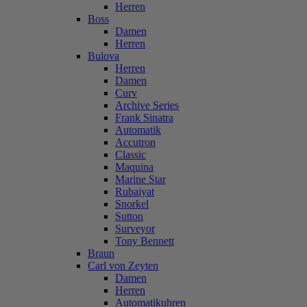
Herren
Boss
Damen
Herren
Bulova
Herren
Damen
Curv
Archive Series
Frank Sinatra
Automatik
Accutron
Classic
Maquina
Marine Star
Rubaiyat
Snorkel
Sutton
Surveyor
Tony Bennett
Braun
Carl von Zeyten
Damen
Herren
Automatikuhren