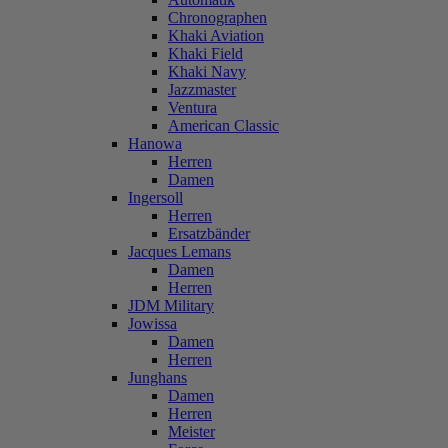
Chronographen
Khaki Aviation
Khaki Field
Khaki Navy
Jazzmaster
Ventura
American Classic
Hanowa
Herren
Damen
Ingersoll
Herren
Ersatzbänder
Jacques Lemans
Damen
Herren
JDM Military
Jowissa
Damen
Herren
Junghans
Damen
Herren
Meister