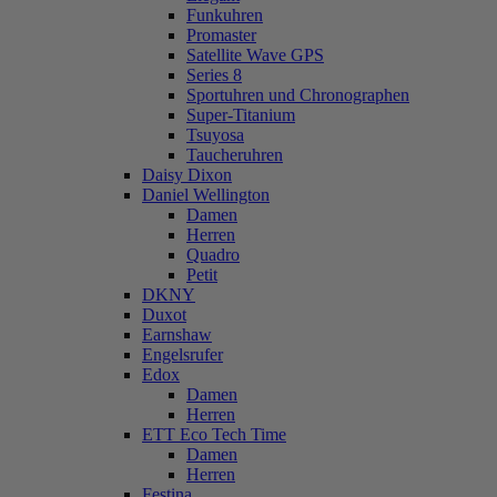
Funkuhren
Promaster
Satellite Wave GPS
Series 8
Sportuhren und Chronographen
Super-Titanium
Tsuyosa
Taucheruhren
Daisy Dixon
Daniel Wellington
Damen
Herren
Quadro
Petit
DKNY
Duxot
Earnshaw
Engelsrufer
Edox
Damen
Herren
ETT Eco Tech Time
Damen
Herren
Festina