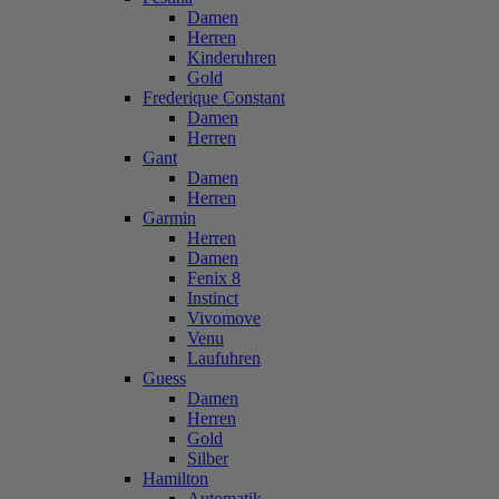
Damen
Herren
Kinderuhren
Gold
Frederique Constant
Damen
Herren
Gant
Damen
Herren
Garmin
Herren
Damen
Fenix 8
Instinct
Vivomove
Venu
Laufuhren
Guess
Damen
Herren
Gold
Silber
Hamilton
Automatik