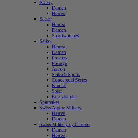
Rotary
Damen
Herren
Sector
Herren
Damen
Smartwatches
Seiko
Herren
Damen
Prospex
Presage
Astron
Seiko 5 Sports
Conceptual Series
Kinetic
Solar
Ersatzbänder
Spinnaker
Swiss Alpine Military
Herren
Damen
Swiss Military by Chrono
Damen
Herren