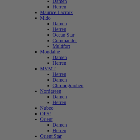
Damen
Herren
Maurice Lacroix
Mido
Damen
Herren
Ocean Star
Commander
Multifort
Mondaine
Damen
Herren
MVMT
Herren
Damen
Chronographen
Nordgreen
Damen
Herren
Nubeo
OPS!
Orient
Damen
Herren
Orient Star