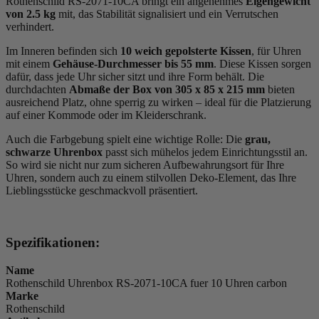
Rothenschild RS-2071-10CA bringt ein angenehmes
Eigengewicht
von 2.5 kg
mit, das Stabilität signalisiert und ein Verrutschen
verhindert.
Im Inneren befinden sich
10 weich gepolsterte Kissen
, für Uhren
mit einem
Gehäuse-Durchmesser bis 55 mm
. Diese Kissen sorgen
dafür, dass jede Uhr sicher sitzt und ihre Form behält. Die
durchdachten
Abmaße der Box von 305 x 85 x 215 mm
bieten
ausreichend Platz, ohne sperrig zu wirken – ideal für die Platzierung
auf einer Kommode oder im Kleiderschrank.
Auch die Farbgebung spielt eine wichtige Rolle: Die
grau,
schwarze
Uhrenbox
passt sich mühelos jedem Einrichtungsstil an.
So wird sie nicht nur zum sicheren Aufbewahrungsort für Ihre
Uhren, sondern auch zu einem stilvollen Deko-Element, das Ihre
Lieblingsstücke geschmackvoll präsentiert.
Spezifikationen:
Name
Rothenschild Uhrenbox RS-2071-10CA fuer 10 Uhren carbon
Marke
Rothenschild