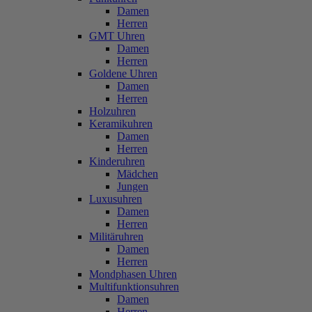
Damen
Herren
GMT Uhren
Damen
Herren
Goldene Uhren
Damen
Herren
Holzuhren
Keramikuhren
Damen
Herren
Kinderuhren
Mädchen
Jungen
Luxusuhren
Damen
Herren
Militäruhren
Damen
Herren
Mondphasen Uhren
Multifunktionsuhren
Damen
Herren