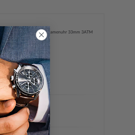
 PL16030BSG.04M Vantaa Damenuhr 33mm 3ATM
a 33mm
20917292
511
30BSG.04M
s, Modern, Feminin
e (Quarz)
, Stunde