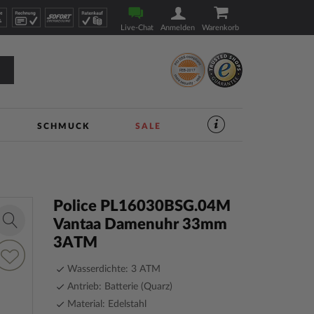
Live-Chat
Anmelden
Warenkorb
SCHMUCK
SALE
SERVICES
IM
UHREN-
SHOP
|
TIMESHOP24
Police PL16030BSG.04M
Vantaa Damenuhr 33mm
Zoom
3ATM
in
ur
unschliste
Wasserdichte: 3 ATM
inzufügen
Antrieb: Batterie (Quarz)
Material: Edelstahl