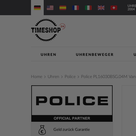
Direkt
UHRE
zum
2004
Inhalt
UHREN
UHRENBEWEGER
Home
Uhren
Police
Police PL16030BSG.04M Va
Zum
Ende
der
Bilderga
springe
Geld zurück Garantie