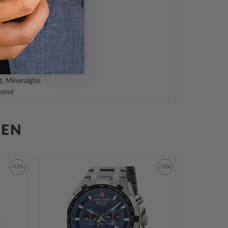
hl
, Poliert
t, Mineralglas
ehend
hlboden, gepresst
GEN
hl
r-Armband
-72%
-72%
ließe
Zur
Zur
Wunschliste
Wunschliste
hinzufügen
hinzufügen