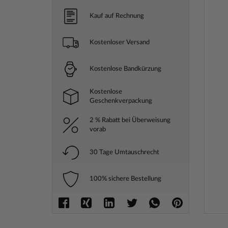
Kauf auf Rechnung
Kostenloser Versand
Kostenlose Bandkürzung
Kostenlose
Geschenkverpackung
2 % Rabatt bei Überweisung
vorab
30 Tage Umtauschrecht
100% sichere Bestellung
Zum
Anfang
der
Bilderga
springe