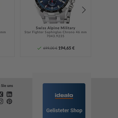
ng, Box, Garantie Dok., Umkarton
te Herstellergarantie! Die genaue
ebeschreibung und die Adresse des Garantiegebers
Sie bei Lieferung der Ware in der
tdokumentation.
Swiss Alpine Military
6 mm
Star Fighter Saphirglas Chrono 46 mm
Lunar 
7043.9235
»
194,65 €
699,00 €
 Sie uns