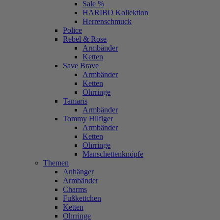
Sale %
HARIBO Kollektion
Herrenschmuck
Police
Rebel & Rose
Armbänder
Ketten
Save Brave
Armbänder
Ketten
Ohrringe
Tamaris
Armbänder
Tommy Hilfiger
Armbänder
Ketten
Ohrringe
Manschettenknöpfe
Themen
Anhänger
Armbänder
Charms
Fußkettchen
Ketten
Ohrringe