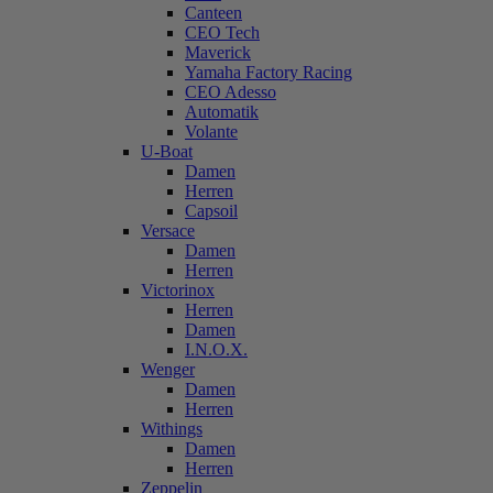
Canteen
CEO Tech
Maverick
Yamaha Factory Racing
CEO Adesso
Automatik
Volante
U-Boat
Damen
Herren
Capsoil
Versace
Damen
Herren
Victorinox
Herren
Damen
I.N.O.X.
Wenger
Damen
Herren
Withings
Damen
Herren
Zeppelin