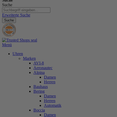
Suche
Suche
Erweiterte Suche
Suche
Menü
Uhren
Marken
AVI-8
Aeronautec
Alpina
Damen
Herren
Bauhaus
Bering
Damen
Herren
Automatik
Boccia
Damen