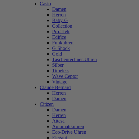
Casio
Damen
Herren
Baby-G
Collection
Pro-Trek
Edifice
Funkuhren
G-Shock
Gold
Taschenrechner-Uhren
Silber
Timeless
Wave Ceptor
Vintage
Claude Bernard
Herren
Damen
Citizen
Damen
Herren
Attesa
Automatikuhren
Eco-Drive Uhren
Elegant