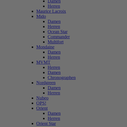
Damen
Herren
Maurice Lacroix
Mido
Damen
Herren
Ocean Star
Commander
Multifort
Mondaine
Damen
Herren
MVMT
Herren
Damen
Chronographen
Nordgreen
Damen
Herren
Nubeo
OPS!
Orient
Damen
Herren
Orient Star