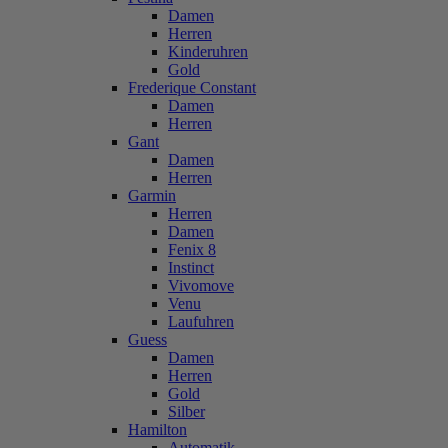
Damen
Herren
Kinderuhren
Gold
Frederique Constant
Damen
Herren
Gant
Damen
Herren
Garmin
Herren
Damen
Fenix 8
Instinct
Vivomove
Venu
Laufuhren
Guess
Damen
Herren
Gold
Silber
Hamilton
Automatik