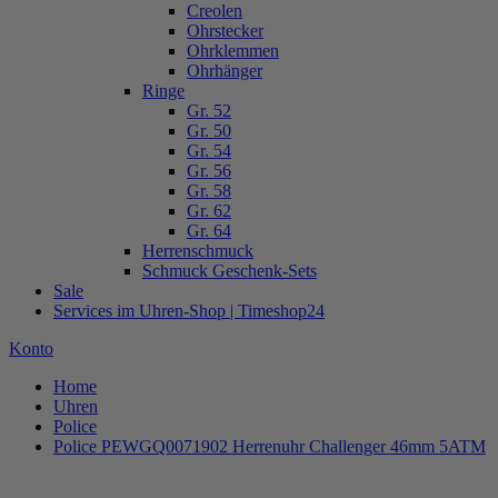
Creolen
Ohrstecker
Ohrklemmen
Ohrhänger
Ringe
Gr. 52
Gr. 50
Gr. 54
Gr. 56
Gr. 58
Gr. 62
Gr. 64
Herrenschmuck
Schmuck Geschenk-Sets
Sale
Services im Uhren-Shop | Timeshop24
Konto
Home
Uhren
Police
Police PEWGQ0071902 Herrenuhr Challenger 46mm 5ATM