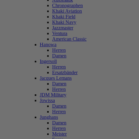
Chronographen
Khaki Aviation
Khaki Field
Khaki Navy
Jazzmaster
Ventura
American Classic
Hanowa
Herren
Damen
Ingersoll
Herren
Ersatzbänder
Jacques Lemans
Damen
Herren
JDM Military
Jowissa
Damen
Herren
Junghans
Damen
Herren
Meister