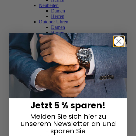
Neuheiten
Damen
Herren
Outdoor Uhren
Damen
Herren
Schweizer Uhren
Damen
Herren
Skelettuhren
Damen
Herren
Smartwatches
Damen
Herren
Solaruhren
Herren
Damen
Jetzt 5 % sparen!
Sportuhren
Damen
Melden Sie sich hier zu
Herren
Swarovski & Edelsteine
unserem Newsletter an und
Damen
sparen Sie
Herren