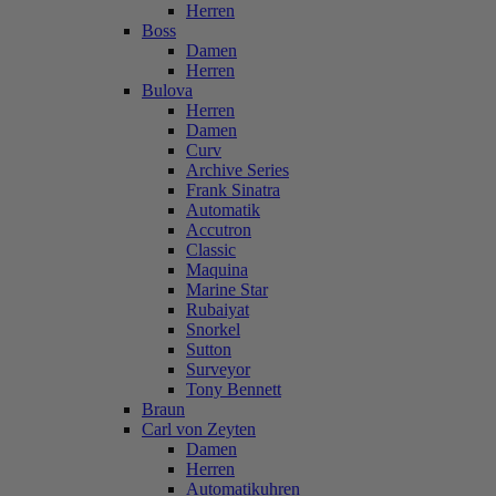
Herren
Boss
Damen
Herren
Bulova
Herren
Damen
Curv
Archive Series
Frank Sinatra
Automatik
Accutron
Classic
Maquina
Marine Star
Rubaiyat
Snorkel
Sutton
Surveyor
Tony Bennett
Braun
Carl von Zeyten
Damen
Herren
Automatikuhren