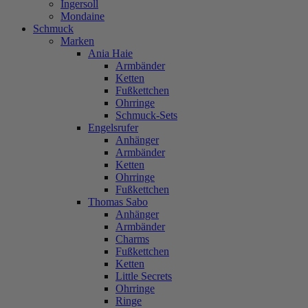
Ingersoll
Mondaine
Schmuck
Marken
Ania Haie
Armbänder
Ketten
Fußkettchen
Ohrringe
Schmuck-Sets
Engelsrufer
Anhänger
Armbänder
Ketten
Ohrringe
Fußkettchen
Thomas Sabo
Anhänger
Armbänder
Charms
Fußkettchen
Ketten
Little Secrets
Ohrringe
Ringe