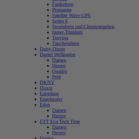
Funkuhren
Promaster
Satellite Wave GPS
Series 8
Sportuhren und Chronographen
Super-Titanium
Tsuyosa
Taucheruhren
Daisy Dixon
Daniel Wellington
Damen
Herren
Quadro
Petit
DKNY
Duxot
Earnshaw
Engelsrufer
Edox
Damen
Herren
ETT Eco Tech Time
Damen
Herren
Festina