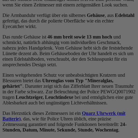
wenn Sie einen Zeitmesser mit einem zeitgemäßen Look suchen.
Die Armbanduhr verfügt über ein silbernes
Gehäuse
, aus
Edelstahl
gefertigt, das durch die
poliert
e Oberfläche wie ein echter
Eyecatcher wirkt.
Das
rund
e Gehäuse ist
46 mm breit
sowie 13 mm hoch
und
schmückt, natürlich abhängig vom individuellen Geschmack,
nahezu jedes Handgelenk. Vom Gehäuse hebt sich die
feststehend
e
Lünette dezent ab. Beim Gehäuseboden der Uhr handelt es sich um
einen Edelstahlboden, verschraubt, der den Schlusspunkt für ein
ansprechendes Design setzt.
Einen weitgehenden Schutz vor unbeabsichtigten Kratzern und
Blessuren bietet das
Uhrenglas vom Typ "Mineralglas,
gehärtet"
. Darunter zeigt sich das Zifferblatt Ihrer neuen Traumuhr
in der Farbe
schwarz
. Zur Beleuchtung der Police PEWGQ0071902
tragen
Leuchtzeiger, Leuchtindexe
bei und ermöglichen eine gute
Ablesbarkeit auch bei ungünstigen Lichtverhältnissen.
Das Herzstück dieses Zeitmessers ist ein
Quarz Uhrwerk (mit
Batterie)
, das, wie für Police Uhren üblich, eine präzise
Zeitmessung garantiert und folgende Funktionen bereitstellt:
24-
Stunden, Datum, Minute, Sekunde, Stunde, Wochentag
.