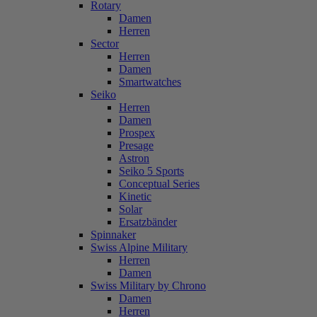
Rotary
Damen
Herren
Sector
Herren
Damen
Smartwatches
Seiko
Herren
Damen
Prospex
Presage
Astron
Seiko 5 Sports
Conceptual Series
Kinetic
Solar
Ersatzbänder
Spinnaker
Swiss Alpine Military
Herren
Damen
Swiss Military by Chrono
Damen
Herren