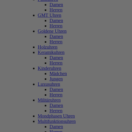
Damen
Herren
GMT Uhren
Damen
Herren
Goldene Uhren
Damen
Herren
Holzuhren
Keramikuhren
Damen
Herren
Kinderuhren
Mädchen
Jungen
Luxusuhren
Damen
Herren
Militäruhren
Damen
Herren
Mondphasen Uhren
Multifunktionsuhren
Damen
Herren