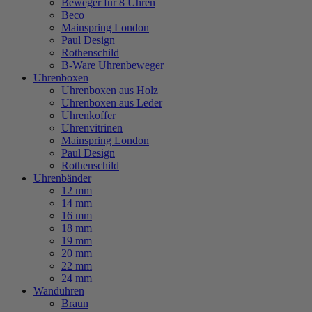
Beweger für 8 Uhren
Beco
Mainspring London
Paul Design
Rothenschild
B-Ware Uhrenbeweger
Uhrenboxen
Uhrenboxen aus Holz
Uhrenboxen aus Leder
Uhrenkoffer
Uhrenvitrinen
Mainspring London
Paul Design
Rothenschild
Uhrenbänder
12 mm
14 mm
16 mm
18 mm
19 mm
20 mm
22 mm
24 mm
Wanduhren
Braun