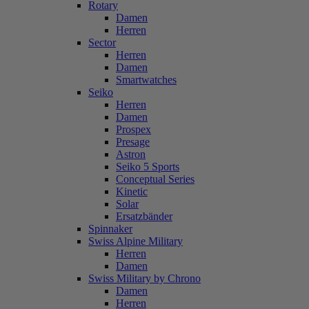
Rotary
Damen
Herren
Sector
Herren
Damen
Smartwatches
Seiko
Herren
Damen
Prospex
Presage
Astron
Seiko 5 Sports
Conceptual Series
Kinetic
Solar
Ersatzbänder
Spinnaker
Swiss Alpine Military
Herren
Damen
Swiss Military by Chrono
Damen
Herren