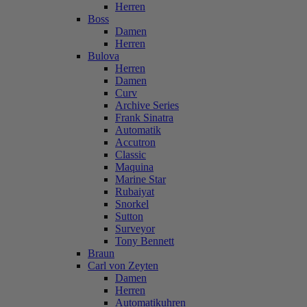
Herren
Boss
Damen
Herren
Bulova
Herren
Damen
Curv
Archive Series
Frank Sinatra
Automatik
Accutron
Classic
Maquina
Marine Star
Rubaiyat
Snorkel
Sutton
Surveyor
Tony Bennett
Braun
Carl von Zeyten
Damen
Herren
Automatikuhren