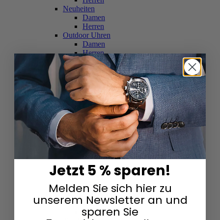
Neuheiten
Damen
Herren
Outdoor Uhren
Damen
Herren
Schweizer Uhren
Damen
Herren
Skelettuhren
Damen
Herren
Smartwatches
Damen
Herren
Solaruhren
Herren
Damen
Jetzt 5 % sparen!
Sportuhren
Damen
Melden Sie sich hier zu
Herren
Swarovski & Edelsteine
unserem Newsletter an und
Damen
sparen Sie
Herren