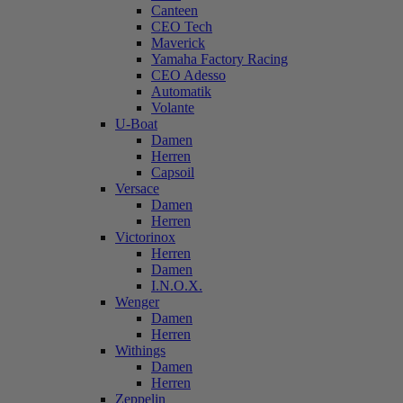
Canteen
CEO Tech
Maverick
Yamaha Factory Racing
CEO Adesso
Automatik
Volante
U-Boat
Damen
Herren
Capsoil
Versace
Damen
Herren
Victorinox
Herren
Damen
I.N.O.X.
Wenger
Damen
Herren
Withings
Damen
Herren
Zeppelin