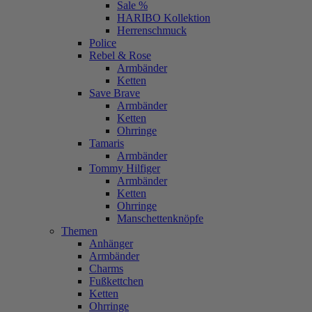
Sale %
HARIBO Kollektion
Herrenschmuck
Police
Rebel & Rose
Armbänder
Ketten
Save Brave
Armbänder
Ketten
Ohrringe
Tamaris
Armbänder
Tommy Hilfiger
Armbänder
Ketten
Ohrringe
Manschettenknöpfe
Themen
Anhänger
Armbänder
Charms
Fußkettchen
Ketten
Ohrringe