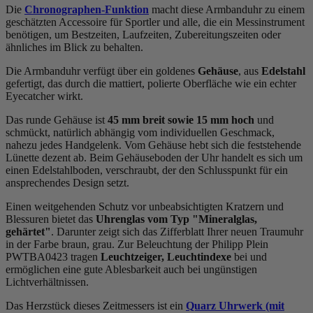
Die
Chronographen-Funktion
macht diese Armbanduhr zu einem
geschätzten Accessoire für Sportler und alle, die ein Messinstrument
benötigen, um Bestzeiten, Laufzeiten, Zubereitungszeiten oder
ähnliches im Blick zu behalten.
Die Armbanduhr verfügt über ein goldenes
Gehäuse
, aus
Edelstahl
gefertigt, das durch die
mattiert, poliert
e Oberfläche wie ein echter
Eyecatcher wirkt.
Das
rund
e Gehäuse ist
45 mm breit
sowie 15 mm hoch
und
schmückt, natürlich abhängig vom individuellen Geschmack,
nahezu jedes Handgelenk. Vom Gehäuse hebt sich die
feststehend
e
Lünette dezent ab. Beim Gehäuseboden der Uhr handelt es sich um
einen Edelstahlboden, verschraubt, der den Schlusspunkt für ein
ansprechendes Design setzt.
Einen weitgehenden Schutz vor unbeabsichtigten Kratzern und
Blessuren bietet das
Uhrenglas vom Typ "Mineralglas,
gehärtet"
. Darunter zeigt sich das Zifferblatt Ihrer neuen Traumuhr
in der Farbe
braun, grau
. Zur Beleuchtung der Philipp Plein
PWTBA0423 tragen
Leuchtzeiger, Leuchtindexe
bei und
ermöglichen eine gute Ablesbarkeit auch bei ungünstigen
Lichtverhältnissen.
Das Herzstück dieses Zeitmessers ist ein
Quarz Uhrwerk (mit