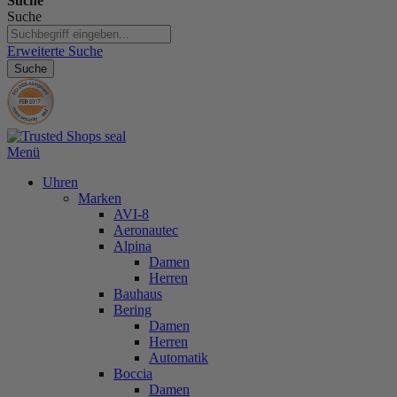
Suche
Suche
Erweiterte Suche
Suche
Menü
Uhren
Marken
AVI-8
Aeronautec
Alpina
Damen
Herren
Bauhaus
Bering
Damen
Herren
Automatik
Boccia
Damen