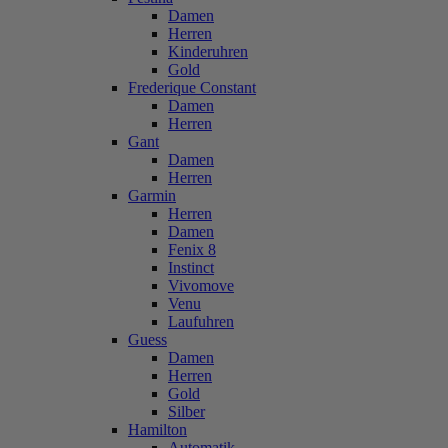
Damen
Herren
Kinderuhren
Gold
Frederique Constant
Damen
Herren
Gant
Damen
Herren
Garmin
Herren
Damen
Fenix 8
Instinct
Vivomove
Venu
Laufuhren
Guess
Damen
Herren
Gold
Silber
Hamilton
Automatik