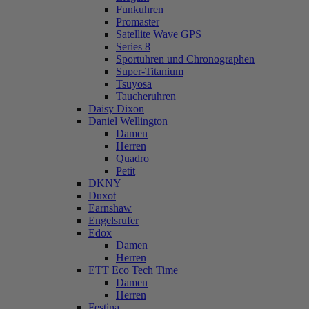
Funkuhren
Promaster
Satellite Wave GPS
Series 8
Sportuhren und Chronographen
Super-Titanium
Tsuyosa
Taucheruhren
Daisy Dixon
Daniel Wellington
Damen
Herren
Quadro
Petit
DKNY
Duxot
Earnshaw
Engelsrufer
Edox
Damen
Herren
ETT Eco Tech Time
Damen
Herren
Festina