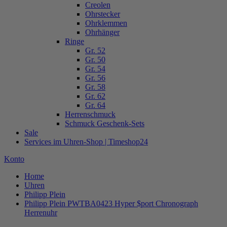
Creolen
Ohrstecker
Ohrklemmen
Ohrhänger
Ringe
Gr. 52
Gr. 50
Gr. 54
Gr. 56
Gr. 58
Gr. 62
Gr. 64
Herrenschmuck
Schmuck Geschenk-Sets
Sale
Services im Uhren-Shop | Timeshop24
Konto
Home
Uhren
Philipp Plein
Philipp Plein PWTBA0423 Hyper $port Chronograph
Herrenuhr