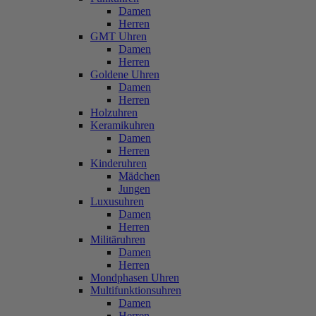
Damen
Herren
GMT Uhren
Damen
Herren
Goldene Uhren
Damen
Herren
Holzuhren
Keramikuhren
Damen
Herren
Kinderuhren
Mädchen
Jungen
Luxusuhren
Damen
Herren
Militäruhren
Damen
Herren
Mondphasen Uhren
Multifunktionsuhren
Damen
Herren