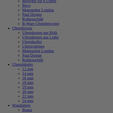
Beweger für 8 Uhren
Beco
Mainspring London
Paul Design
Rothenschild
B-Ware Uhrenbeweger
Uhrenboxen
Uhrenboxen aus Holz
Uhrenboxen aus Leder
Uhrenkoffer
Uhrenvitrinen
Mainspring London
Paul Design
Rothenschild
Uhrenbänder
12 mm
14 mm
16 mm
18 mm
19 mm
20 mm
22 mm
24 mm
Wanduhren
Braun