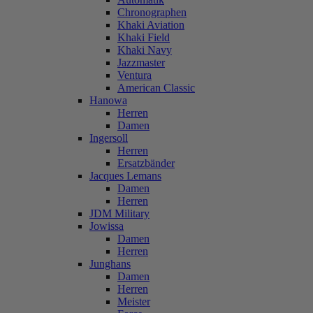
Chronographen
Khaki Aviation
Khaki Field
Khaki Navy
Jazzmaster
Ventura
American Classic
Hanowa
Herren
Damen
Ingersoll
Herren
Ersatzbänder
Jacques Lemans
Damen
Herren
JDM Military
Jowissa
Damen
Herren
Junghans
Damen
Herren
Meister