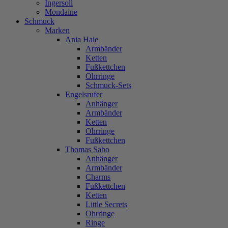
Ingersoll
Mondaine
Schmuck
Marken
Ania Haie
Armbänder
Ketten
Fußkettchen
Ohrringe
Schmuck-Sets
Engelsrufer
Anhänger
Armbänder
Ketten
Ohrringe
Fußkettchen
Thomas Sabo
Anhänger
Armbänder
Charms
Fußkettchen
Ketten
Little Secrets
Ohrringe
Ringe