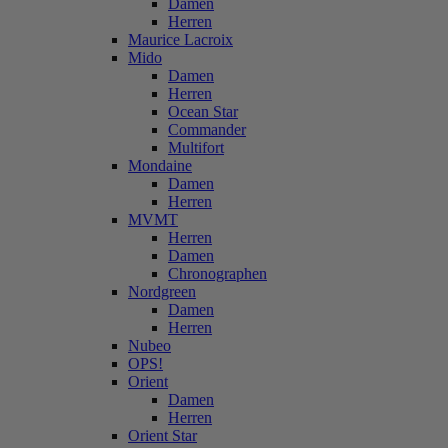
Damen
Herren
Maurice Lacroix
Mido
Damen
Herren
Ocean Star
Commander
Multifort
Mondaine
Damen
Herren
MVMT
Herren
Damen
Chronographen
Nordgreen
Damen
Herren
Nubeo
OPS!
Orient
Damen
Herren
Orient Star