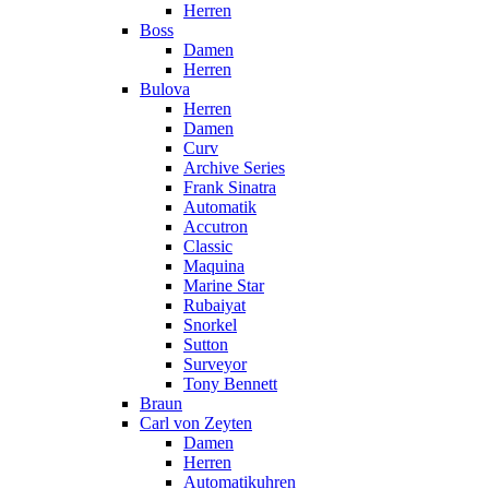
Herren
Boss
Damen
Herren
Bulova
Herren
Damen
Curv
Archive Series
Frank Sinatra
Automatik
Accutron
Classic
Maquina
Marine Star
Rubaiyat
Snorkel
Sutton
Surveyor
Tony Bennett
Braun
Carl von Zeyten
Damen
Herren
Automatikuhren