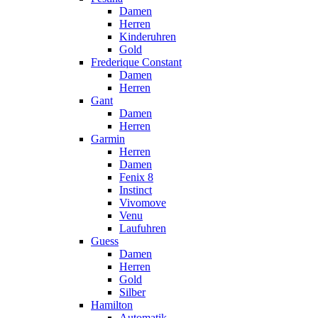
Damen
Herren
Kinderuhren
Gold
Frederique Constant
Damen
Herren
Gant
Damen
Herren
Garmin
Herren
Damen
Fenix 8
Instinct
Vivomove
Venu
Laufuhren
Guess
Damen
Herren
Gold
Silber
Hamilton
Automatik