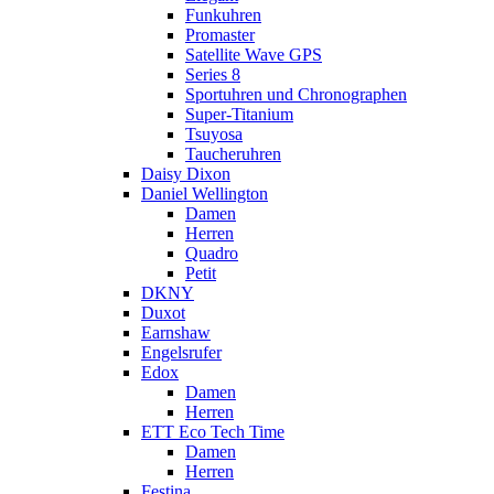
Funkuhren
Promaster
Satellite Wave GPS
Series 8
Sportuhren und Chronographen
Super-Titanium
Tsuyosa
Taucheruhren
Daisy Dixon
Daniel Wellington
Damen
Herren
Quadro
Petit
DKNY
Duxot
Earnshaw
Engelsrufer
Edox
Damen
Herren
ETT Eco Tech Time
Damen
Herren
Festina