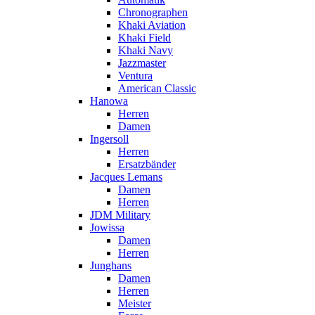
Chronographen
Khaki Aviation
Khaki Field
Khaki Navy
Jazzmaster
Ventura
American Classic
Hanowa
Herren
Damen
Ingersoll
Herren
Ersatzbänder
Jacques Lemans
Damen
Herren
JDM Military
Jowissa
Damen
Herren
Junghans
Damen
Herren
Meister