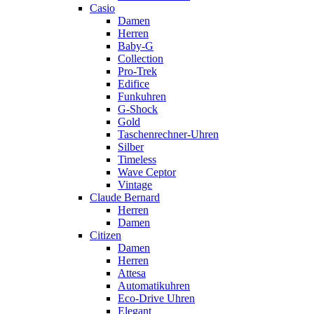
Casio
Damen
Herren
Baby-G
Collection
Pro-Trek
Edifice
Funkuhren
G-Shock
Gold
Taschenrechner-Uhren
Silber
Timeless
Wave Ceptor
Vintage
Claude Bernard
Herren
Damen
Citizen
Damen
Herren
Attesa
Automatikuhren
Eco-Drive Uhren
Elegant