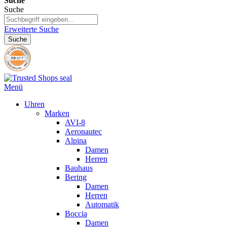
Suche
Suche
Erweiterte Suche
Suche
Menü
Uhren
Marken
AVI-8
Aeronautec
Alpina
Damen
Herren
Bauhaus
Bering
Damen
Herren
Automatik
Boccia
Damen