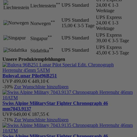
**
UPS Standard
24,00 €
1-3
Liechtenstein
Werktage
UPS Express
UPS Standard
**
24,00 €
1-3
Norwegen
15,00 €
3-5 Tage
Werktage
UPS Express
**
UPS Standard
Singapur
39,00 €
3-5 Tage
UPS Express
**
UPS Standard
Südafrika
45,00 €
3-5 Tage
Unsere Produktempfehlungen
Bulova
Lunar Pilot
96B251
UVP
499,00 €
449,10 €
-10%
Zur Wunschliste hinzufügen
Swiss Alpine Military
Star Fighter Chronograph 46
mm
7043.9137
UVP
649,00 €
187,55 €
-71%
Zur Wunschliste hinzufügen
Swiss Alpine Military
Star Fighter Chronograph 46