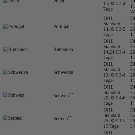
Polen
30
15,00 €
2-4
1-
Tage
We
DHL
D
Standard
Ex
Portugal
14,00 €
3-5
26
Tage
1-
DHL
D
Standard
Ex
Rumänien
14,24 €
3-4
26
Tage
1-
DHL
D
Standard
Ex
Schweden
19,00 €
3-4
26
Tage
1-
DHL
D
Standard
Ex
**
Schweiz
20,00 €
4-6
35
Tage
1-
DHL
D
Standard
Ex
**
Serbien
25,00 €
12-
29
15 Tage
3-
DHL