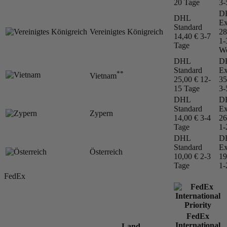
20 Tage
3-
D
DHL
Ex
Standard
Vereinigtes Königreich
28
14,40 €
3-7
1-
Tage
We
DHL
D
Standard
Ex
**
Vietnam
25,00 €
12-
35
15 Tage
3-
DHL
D
Standard
Ex
Zypern
14,00 €
3-4
26
Tage
1-
DHL
D
Standard
Ex
Österreich
10,00 €
2-3
19
Tage
1-
FedEx
FedEx
International
Land