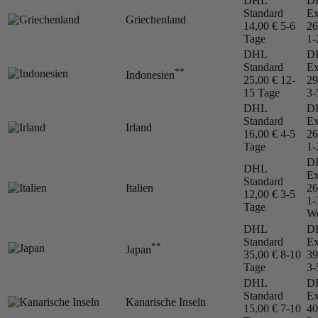
DHL
D
Standard
Ex
Griechenland
14,00 €
5-6
26
Tage
1-
DHL
D
Standard
Ex
**
Indonesien
25,00 €
12-
29
15 Tage
3-
DHL
D
Standard
Ex
Irland
16,00 €
4-5
26
Tage
1-
D
DHL
Ex
Standard
Italien
26
12,00 €
3-5
1-
Tage
We
DHL
D
Standard
Ex
**
Japan
35,00 €
8-10
39
Tage
3-
DHL
D
Standard
Ex
Kanarische Inseln
15,00 €
7-10
40