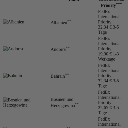
***
Priority
FedEx
International
**
Priority
Albanien
32,34 €
3-5
Tage
FedEx
International
**
Priority
Andorra
19,90 €
1-3
Werktage
FedEx
International
**
Priority
Bahrain
32,34 €
3-5
Tage
FedEx
International
Bosnien und
Priority
**
Herzegowina
25,65 €
3-5
Tage
FedEx
International