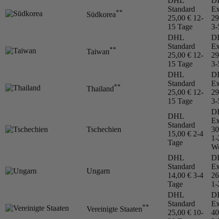
DHL
D
Standard
Ex
**
Südkorea
25,00 €
12-
29
15 Tage
3-
DHL
D
Standard
Ex
**
Taiwan
25,00 €
12-
29
15 Tage
3-
DHL
D
Standard
Ex
**
Thailand
25,00 €
12-
29
15 Tage
3-
D
DHL
Ex
Standard
Tschechien
30
15,00 €
2-4
1-
Tage
We
DHL
D
Standard
Ex
Ungarn
14,00 €
3-4
26
Tage
1-
DHL
D
Standard
Ex
**
Vereinigte Staaten
25,00 €
10-
40