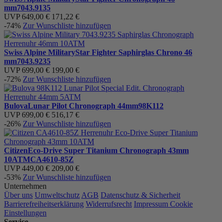
mm
7043.9135
UVP
649,00 €
171,22 €
-74%
Zur Wunschliste hinzufügen
Swiss Alpine Military
Star Fighter Saphirglas Chrono 46
mm
7043.9235
UVP
699,00 €
199,00 €
-72%
Zur Wunschliste hinzufügen
Bulova
Lunar Pilot Chronograph 44mm
98K112
UVP
699,00 €
516,17 €
-26%
Zur Wunschliste hinzufügen
Citizen
Eco-Drive Super Titanium Chronograph 43mm
10ATM
CA4610-85Z
UVP
449,00 €
209,00 €
-53%
Zur Wunschliste hinzufügen
Unternehmen
Über uns
Umweltschutz
AGB
Datenschutz & Sicherheit
Barrierefreiheitserklärung
Widerrufsrecht
Impressum
Cookie
Einstellungen
Service