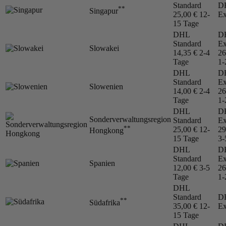
Standard
D
**
Singapur
25,00 €
12-
Ex
15 Tage
DHL
D
Standard
Ex
Slowakei
14,35 €
2-4
26
Tage
1-
DHL
D
Standard
Ex
Slowenien
14,00 €
2-4
26
Tage
1-
DHL
D
Sonderverwaltungsregion
Standard
Ex
**
25,00 €
12-
29
Hongkong
15 Tage
3-
DHL
D
Standard
Ex
Spanien
12,00 €
3-5
26
Tage
1-
DHL
Standard
D
**
Südafrika
35,00 €
12-
Ex
15 Tage