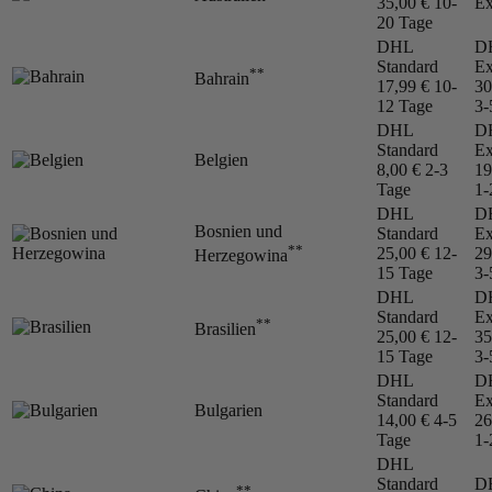
35,00 €
10-
Ex
20 Tage
DHL
D
Standard
Ex
**
Bahrain
17,99 €
10-
30
12 Tage
3-
DHL
D
Standard
Ex
Belgien
8,00 €
2-3
19
Tage
1-
DHL
D
Bosnien und
Standard
Ex
**
25,00 €
12-
29
Herzegowina
15 Tage
3-
DHL
D
Standard
Ex
**
Brasilien
25,00 €
12-
35
15 Tage
3-
DHL
D
Standard
Ex
Bulgarien
14,00 €
4-5
26
Tage
1-
DHL
Standard
D
**