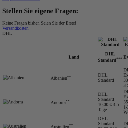
Stellen Sie eigene Fragen:
Keine Fragen bisher. Seien Sie der Erste!
Versandkosten
DHL
DHL
Land
Ex
***
Standard
D
DHL
Ex
**
Albanien
Standard
33
3-
D
DHL
Ex
Standard
**
35
Andorra
10,00 €
3-5
1-
Tage
We
DHL
Standard
D
**
Australien