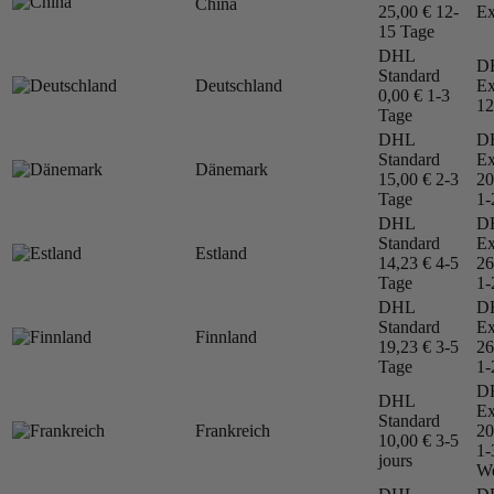
China
25,00 €
12-
Ex
15 Tage
DHL
D
Standard
Deutschland
Ex
0,00 €
1-3
12
Tage
DHL
D
Standard
Ex
Dänemark
15,00 €
2-3
20
Tage
1-
DHL
D
Standard
Ex
Estland
14,23 €
4-5
26
Tage
1-
DHL
D
Standard
Ex
Finnland
19,23 €
3-5
26
Tage
1-
D
DHL
Ex
Standard
Frankreich
20
10,00 €
3-5
1-
jours
We