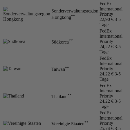
FedEx
International
Sonderverwaltungsregion
Priority
**
Hongkong
22,90 €
3-5
Tage
FedEx
International
**
Priority
Südkorea
24,22 €
3-5
Tage
FedEx
International
**
Priority
Taiwan
24,22 €
3-5
Tage
FedEx
International
**
Priority
Thailand
24,22 €
3-5
Tage
FedEx
International
**
Priority
Vereinigte Staaten
25,74 €
3-5