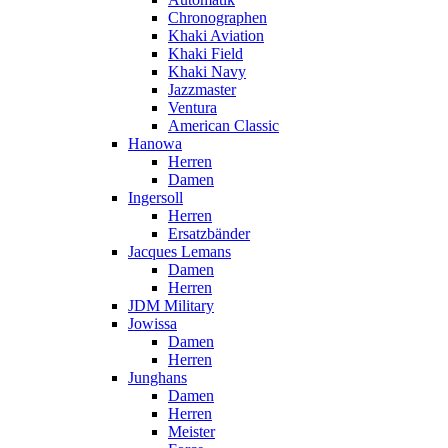
Chronographen
Khaki Aviation
Khaki Field
Khaki Navy
Jazzmaster
Ventura
American Classic
Hanowa
Herren
Damen
Ingersoll
Herren
Ersatzbänder
Jacques Lemans
Damen
Herren
JDM Military
Jowissa
Damen
Herren
Junghans
Damen
Herren
Meister