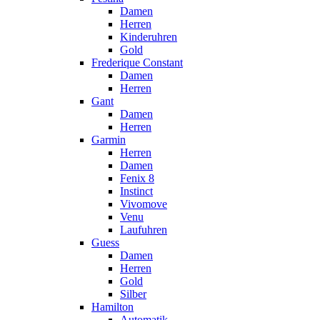
Damen
Herren
Kinderuhren
Gold
Frederique Constant
Damen
Herren
Gant
Damen
Herren
Garmin
Herren
Damen
Fenix 8
Instinct
Vivomove
Venu
Laufuhren
Guess
Damen
Herren
Gold
Silber
Hamilton
Automatik