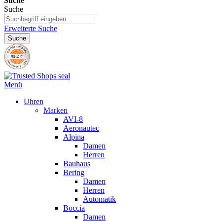
Suche
Suche
Erweiterte Suche
Suche
Menü
Uhren
Marken
AVI-8
Aeronautec
Alpina
Damen
Herren
Bauhaus
Bering
Damen
Herren
Automatik
Boccia
Damen