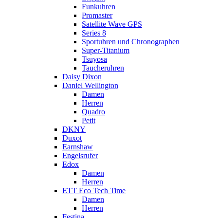
Funkuhren
Promaster
Satellite Wave GPS
Series 8
Sportuhren und Chronographen
Super-Titanium
Tsuyosa
Taucheruhren
Daisy Dixon
Daniel Wellington
Damen
Herren
Quadro
Petit
DKNY
Duxot
Earnshaw
Engelsrufer
Edox
Damen
Herren
ETT Eco Tech Time
Damen
Herren
Festina