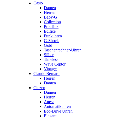
Casio
Damen
Herren
Baby-G
Collection
Pro-Trek
Edifice
Funkuhren
G-Shock
Gold
Taschenrechner-Uhren
Silber
Timeless
Wave Ceptor
Vintage
Claude Bernard
Herren
Damen
Citizen
Damen
Herren
Attesa
Automatikuhren
Eco-Drive Uhren
Elegant