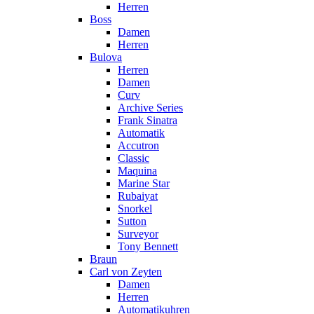
Herren
Boss
Damen
Herren
Bulova
Herren
Damen
Curv
Archive Series
Frank Sinatra
Automatik
Accutron
Classic
Maquina
Marine Star
Rubaiyat
Snorkel
Sutton
Surveyor
Tony Bennett
Braun
Carl von Zeyten
Damen
Herren
Automatikuhren