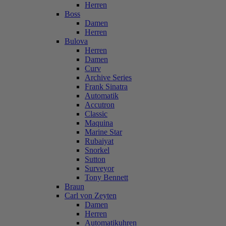
Herren
Boss
Damen
Herren
Bulova
Herren
Damen
Curv
Archive Series
Frank Sinatra
Automatik
Accutron
Classic
Maquina
Marine Star
Rubaiyat
Snorkel
Sutton
Surveyor
Tony Bennett
Braun
Carl von Zeyten
Damen
Herren
Automatikuhren