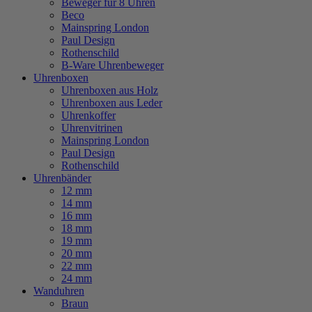
Beweger für 8 Uhren
Beco
Mainspring London
Paul Design
Rothenschild
B-Ware Uhrenbeweger
Uhrenboxen
Uhrenboxen aus Holz
Uhrenboxen aus Leder
Uhrenkoffer
Uhrenvitrinen
Mainspring London
Paul Design
Rothenschild
Uhrenbänder
12 mm
14 mm
16 mm
18 mm
19 mm
20 mm
22 mm
24 mm
Wanduhren
Braun