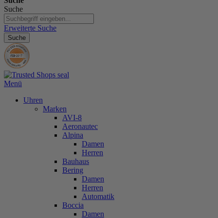
Suche
Suche
Erweiterte Suche
Suche
Menü
Uhren
Marken
AVI-8
Aeronautec
Alpina
Damen
Herren
Bauhaus
Bering
Damen
Herren
Automatik
Boccia
Damen