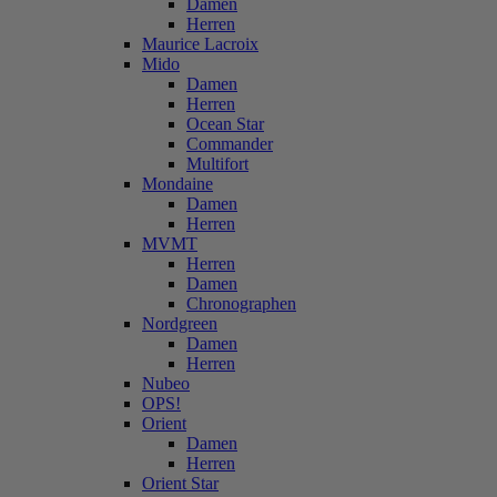
Damen
Herren
Maurice Lacroix
Mido
Damen
Herren
Ocean Star
Commander
Multifort
Mondaine
Damen
Herren
MVMT
Herren
Damen
Chronographen
Nordgreen
Damen
Herren
Nubeo
OPS!
Orient
Damen
Herren
Orient Star