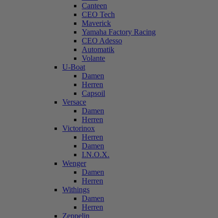
Canteen
CEO Tech
Maverick
Yamaha Factory Racing
CEO Adesso
Automatik
Volante
U-Boat
Damen
Herren
Capsoil
Versace
Damen
Herren
Victorinox
Herren
Damen
I.N.O.X.
Wenger
Damen
Herren
Withings
Damen
Herren
Zeppelin