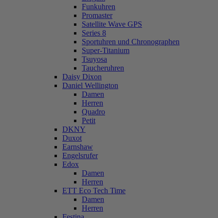
Funkuhren
Promaster
Satellite Wave GPS
Series 8
Sportuhren und Chronographen
Super-Titanium
Tsuyosa
Taucheruhren
Daisy Dixon
Daniel Wellington
Damen
Herren
Quadro
Petit
DKNY
Duxot
Earnshaw
Engelsrufer
Edox
Damen
Herren
ETT Eco Tech Time
Damen
Herren
Festina