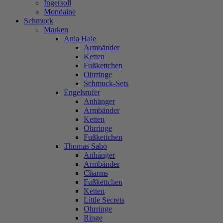
Ingersoll
Mondaine
Schmuck
Marken
Ania Haie
Armbänder
Ketten
Fußkettchen
Ohrringe
Schmuck-Sets
Engelsrufer
Anhänger
Armbänder
Ketten
Ohrringe
Fußkettchen
Thomas Sabo
Anhänger
Armbänder
Charms
Fußkettchen
Ketten
Little Secrets
Ohrringe
Ringe