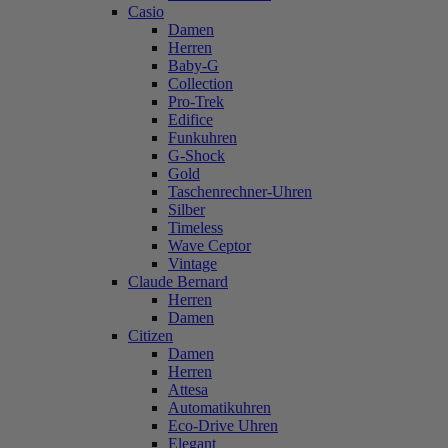
Casio
Damen
Herren
Baby-G
Collection
Pro-Trek
Edifice
Funkuhren
G-Shock
Gold
Taschenrechner-Uhren
Silber
Timeless
Wave Ceptor
Vintage
Claude Bernard
Herren
Damen
Citizen
Damen
Herren
Attesa
Automatikuhren
Eco-Drive Uhren
Elegant