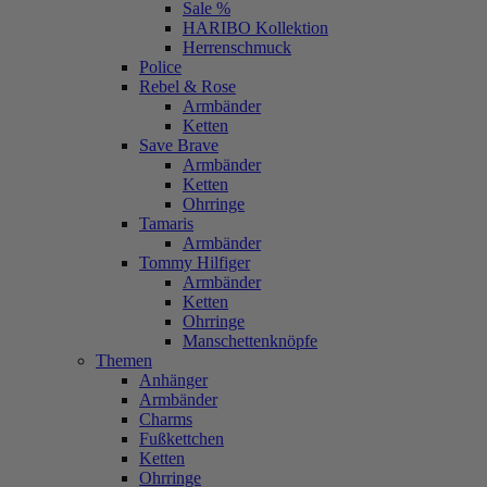
Sale %
HARIBO Kollektion
Herrenschmuck
Police
Rebel & Rose
Armbänder
Ketten
Save Brave
Armbänder
Ketten
Ohrringe
Tamaris
Armbänder
Tommy Hilfiger
Armbänder
Ketten
Ohrringe
Manschettenknöpfe
Themen
Anhänger
Armbänder
Charms
Fußkettchen
Ketten
Ohrringe