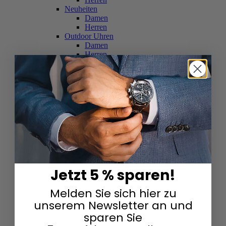
Neuheiten
Damen
Herren
Outdoor Uhren
Damen
Herren
Schweizer Uhren
Damen
Herren
Skelettuhren
Damen
Herren
Smartwatches
Damen
Herren
Solaruhren
Herren
Damen
Jetzt 5 % sparen!
Sportuhren
Damen
Melden Sie sich hier zu
Herren
Swarovski & Edelsteine
unserem Newsletter an und
Damen
sparen Sie
Herren