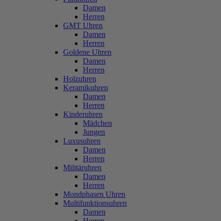
Damen
Herren
GMT Uhren
Damen
Herren
Goldene Uhren
Damen
Herren
Holzuhren
Keramikuhren
Damen
Herren
Kinderuhren
Mädchen
Jungen
Luxusuhren
Damen
Herren
Militäruhren
Damen
Herren
Mondphasen Uhren
Multifunktionsuhren
Damen
Herren