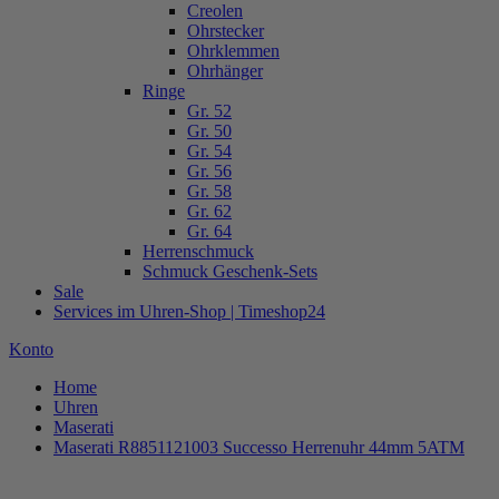
Creolen
Ohrstecker
Ohrklemmen
Ohrhänger
Ringe
Gr. 52
Gr. 50
Gr. 54
Gr. 56
Gr. 58
Gr. 62
Gr. 64
Herrenschmuck
Schmuck Geschenk-Sets
Sale
Services im Uhren-Shop | Timeshop24
Konto
Home
Uhren
Maserati
Maserati R8851121003 Successo Herrenuhr 44mm 5ATM