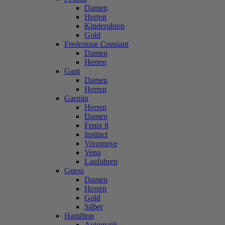
Damen
Herren
Kinderuhren
Gold
Frederique Constant
Damen
Herren
Gant
Damen
Herren
Garmin
Herren
Damen
Fenix 8
Instinct
Vivomove
Venu
Laufuhren
Guess
Damen
Herren
Gold
Silber
Hamilton
Automatik