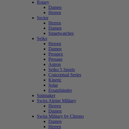
Rotary
Damen
Herren
Sector
Herren
Damen
Smartwatches
Seiko
Herren
Damen
Prospex
Presage
Astron
Seiko 5 Sports
Conceptual Series
Kinetic
Solar
Ersatzbänder
Spinnaker
Swiss Alpine Military
Herren
Damen
Swiss Military by Chrono
Damen
Herren