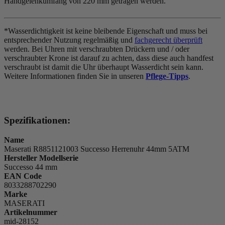
Handgelenkumfang von 220 mm getragen werden.
*Wasserdichtigkeit ist keine bleibende Eigenschaft und muss bei
entsprechender Nutzung regelmäßig und
fachgerecht überprüft
werden. Bei Uhren mit verschraubten Drückern und / oder
verschraubter Krone ist darauf zu achten, dass diese auch handfest
verschraubt ist damit die Uhr überhaupt Wasserdicht sein kann.
Weitere Informationen finden Sie in unseren
Pflege-Tipps
.
Spezifikationen:
Name
Maserati R8851121003 Successo Herrenuhr 44mm 5ATM
Hersteller Modellserie
Successo 44 mm
EAN Code
8033288702290
Marke
MASERATI
Artikelnummer
mid-28152