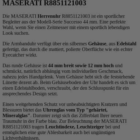
MASERATI R8851121003
Die MASERATI
Herrenuhr
R8851121003 ist ein sportlicher
Begleiter aus der Modell-Serie Successo 44 mm. Eine perfekte
Wahl, wenn Sie einen Zeitmesser mit einem sportlich lebendigen
Look suchen.
Die Armbanduhr verfügt über ein silbernes
Gehäuse
, aus
Edelstahl
gefertigt, das durch die
mattiert, poliert
e Oberfläche wie ein echter
Eyecatcher wirkt.
Das
rund
e Gehäuse ist
44 mm breit
sowie 12 mm hoch
und
schmückt, natürlich abhängig vom individuellen Geschmack,
nahezu jedes Handgelenk. Vom Gehäuse hebt sich die
feststehend
e
Lünette dezent ab. Beim Gehäuseboden der Uhr handelt es sich um
einen Edelstahlboden, verschraubt, der den Schlusspunkt für ein
ansprechendes Design setzt.
Einen weitgehenden Schutz vor unbeabsichtigten Kratzern und
Blessuren bietet das
Uhrenglas vom Typ "gehärtet,
Mineralglas"
. Darunter zeigt sich das Zifferblatt Ihrer neuen
Traumuhr in der Farbe
blau
. Zur Beleuchtung der MASERATI
R8851121003 tragen
Leuchtindexe, Leuchtzeiger
bei und
ermöglichen eine gute Ablesbarkeit auch bei ungünstigen
Lichtverhältnissen.