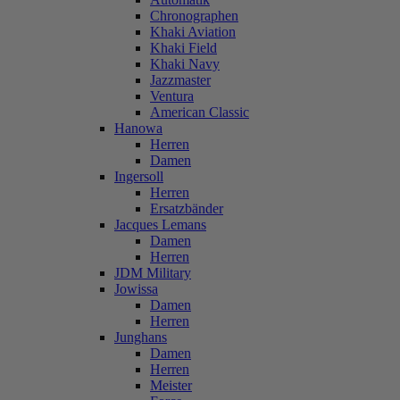
Chronographen
Khaki Aviation
Khaki Field
Khaki Navy
Jazzmaster
Ventura
American Classic
Hanowa
Herren
Damen
Ingersoll
Herren
Ersatzbänder
Jacques Lemans
Damen
Herren
JDM Military
Jowissa
Damen
Herren
Junghans
Damen
Herren
Meister